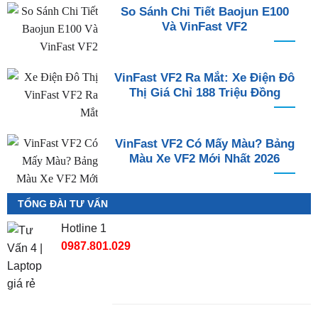
So Sánh Chi Tiết Baojun E100
Và VinFast VF2
VinFast VF2 Ra Mắt: Xe Điện Đô
Thị Giá Chỉ 188 Triệu Đồng
VinFast VF2 Có Mấy Màu? Bảng
Màu Xe VF2 Mới Nhất 2026
TỔNG ĐÀI TƯ VẤN
Hotline 1
0987.801.029