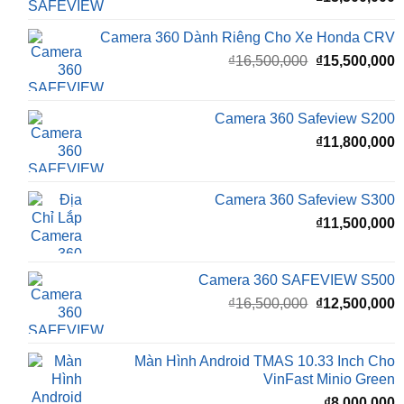
Camera 360 Dành Riêng Cho Xe Honda CRV
Giá
G
₫
16,500,000
₫
15,500,000
gốc
h
là:
t
₫16,500,000.
l
Camera 360 Safeview S200
₫
₫
11,800,000
Camera 360 Safeview S300
₫
11,500,000
Camera 360 SAFEVIEW S500
Giá
G
₫
16,500,000
₫
12,500,000
gốc
h
là:
t
₫16,500,000.
l
Màn Hình Android TMAS 10.33 Inch Cho
₫
VinFast Minio Green
₫
8,000,000