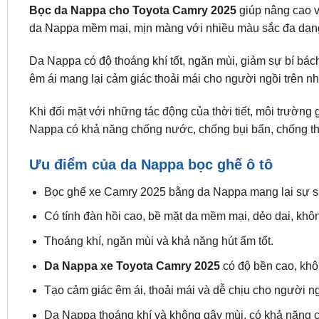
Bọc da Nappa cho Toyota Camry 2025
giúp nâng cao v
da Nappa mềm mại, mịn màng với nhiều màu sắc đa dạng d
Da Nappa có độ thoáng khí tốt, ngăn mùi, giảm sự bí bách
êm ái mang lại cảm giác thoải mái cho người ngồi trên n
Khi đối mặt với những tác động của thời tiết, môi trường
Nappa có khả năng chống nước, chống bụi bẩn, chống thấ
Ưu điểm của da Nappa bọc ghế ô tô
Bọc ghế xe Camry 2025 bằng da Nappa mang lại sự san
Có tính đàn hồi cao, bề mặt da mềm mại, dẻo dai, khôn
Thoáng khí, ngăn mùi và khả năng hút ẩm tốt.
Da Nappa xe Toyota Camry 2025
có độ bền cao, khô
Tạo cảm giác êm ái, thoải mái và dễ chịu cho người ng
Da Nappa thoáng khí và không gây mùi, có khả năng 