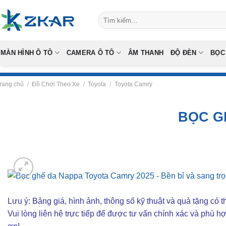
Skip
Tìm
to
kiếm:
content
MÀN HÌNH Ô TÔ
CAMERA Ô TÔ
ÂM THANH
ĐỘ ĐÈN
BỌC
rang chủ
/
Đồ Chơi Theo Xe
/
Toyota
/
Toyota Camry
BỌC G
Lưu ý: Bảng giá, hình ảnh, thông số kỹ thuật và quà tặng có th
Vui lòng liên hê trực tiếp để được tư vấn chính xác và phù h