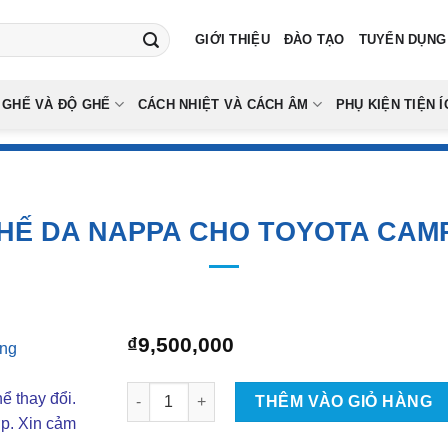
GIỚI THIỆU
ĐÀO TẠO
TUYỂN DỤNG
 GHẾ VÀ ĐỘ GHẾ
CÁCH NHIỆT VÀ CÁCH ÂM
PHỤ KIỆN TIỆN Í
HẾ DA NAPPA CHO TOYOTA CAMR
₫
9,500,000
Bọc Ghế Da Nappa Cho Toyota Camry 2025 số
ể thay đổi.
THÊM VÀO GIỎ HÀNG
ợp. Xin cảm