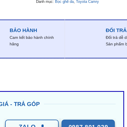
Danh mục:
Bọc ghế da
,
Toyota Camry
BẢO HÀNH
ĐỔI TRẢ
Cam kết bảo hành chính
Đổi trả dễ 
hãng
Sản phẩm bị
GIÁ - TRẢ GÓP
ZALO
0987 801 029