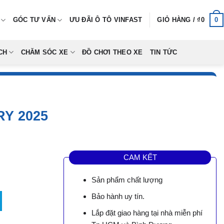
0
GÓC TƯ VẤN
ƯU ĐÃI Ô TÔ VINFAST
GIỎ HÀNG /
₫
0
CH
CHĂM SÓC XE
ĐỒ CHƠI THEO XE
TIN TỨC
Y 2025
CAM KẾT
Sản phẩm chất lượng
 lượng
Bảo hành uy tín.
Lắp đặt giao hàng tại nhà miễn phí