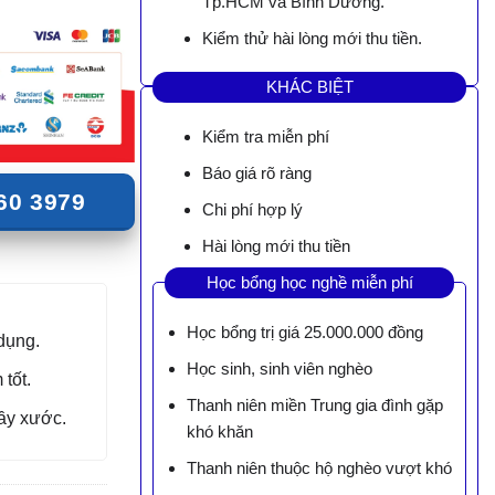
Tp.HCM và Bình Dương.
Kiểm thử hài lòng mới thu tiền.
KHÁC BIỆT
Kiểm tra miễn phí
Báo giá rõ ràng
60 3979
Chi phí hợp lý
Hài lòng mới thu tiền
Học bổng học nghề miễn phí
Học bổng trị giá 25.000.000 đồng
dụng.
Học sinh, sinh viên nghèo
tốt.
Thanh niên miền Trung gia đình gặp
rầy xước.
khó khăn
Thanh niên thuộc hộ nghèo vượt khó