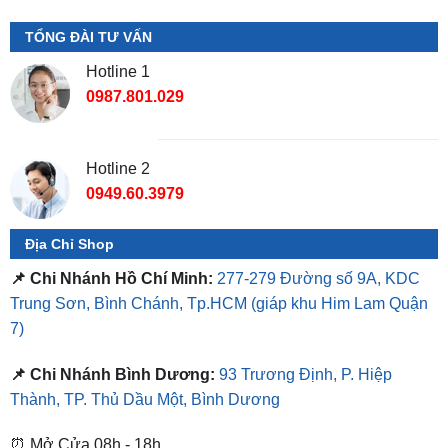
Hotline 1
0987.801.029
Hotline 2
0949.60.3979
Địa Chỉ Shop
📌 Chi Nhánh Hồ Chí Minh:
277-279 Đường số 9A, KDC
Trung Sơn, Bình Chánh, Tp.HCM
(giáp khu Him Lam Quận
7)
📌 Chi Nhánh Bình Dương:
93 Trương Định, P. Hiệp
Thành, TP. Thủ Dầu Một, Bình Dương
⏰ Mở Cửa 08h - 18h
❤️ Dịch vụ làm xe tận nơi tại Sài Gòn, Bình Dương và các