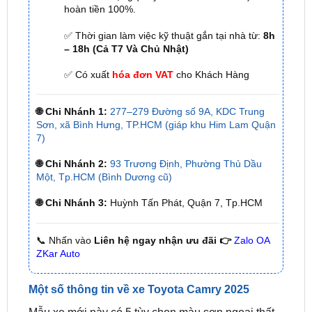
– 18h (Cả T7 Và Chủ Nhật)
✅ Có xuất
hóa đơn VAT
cho Khách Hàng
🌐 Chi Nhánh 1:
277–279 Đường số 9A, KDC Trung
Sơn, xã Bình Hưng, TP.HCM (giáp khu Him Lam Quận
7)
🌐 Chi Nhánh 2:
93 Trương Định, Phường Thủ Dầu
Một, Tp.HCM (Bình Dương cũ)
🌐 Chi Nhánh 3:
Huỳnh Tấn Phát, Quận 7, Tp.HCM
📞 Nhấn vào
Liên hệ ngay nhận ưu đãi 👉
Zalo OA
ZKar Auto
Một số thông tin về xe Toyota Camry 2025
Mẫu xe mới này có 5 tùy chọn màu sơn ngoại thất
khác nhau, bao gồm Đen 218, Đỏ 3U5, Trắng ngọc
trai 089, Xám ánh bạc 1H5. Điều này không chỉ