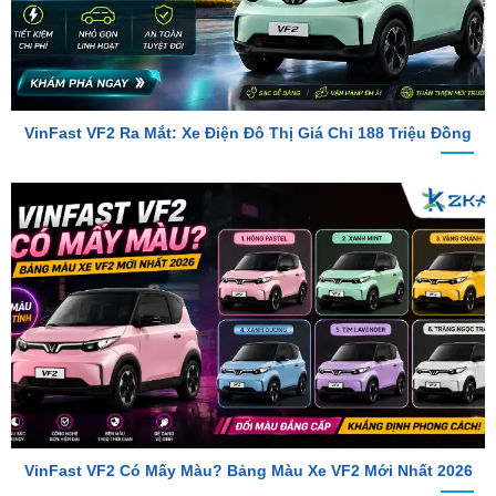
VinFast VF2 Ra Mắt: Xe Điện Đô Thị Giá Chỉ 188 Triệu Đồng
VinFast VF2 Có Mấy Màu? Bảng Màu Xe VF2 Mới Nhất 2026
TỔNG ĐÀI TƯ VẤN