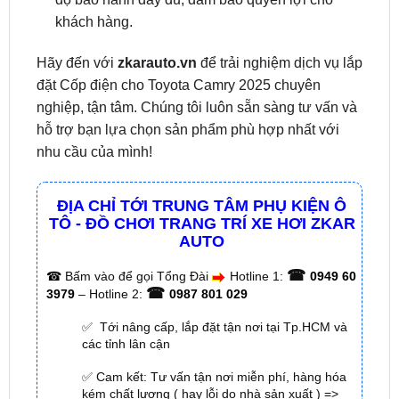
Hãy đến với
zkarauto.vn
để trải nghiệm dịch vụ lắp
đặt Cốp điện cho Toyota Camry 2025 chuyên
nghiệp, tận tâm. Chúng tôi luôn sẵn sàng tư vấn và
hỗ trợ bạn lựa chọn sản phẩm phù hợp nhất với
nhu cầu của mình!
ĐỊA CHỈ TỚI TRUNG TÂM PHỤ KIỆN Ô
TÔ - ĐỒ CHƠI TRANG TRÍ XE HƠI ZKAR
AUTO
☎
☎
Bấm vào để gọi Tổng Đài
Hotline 1:
0949 60
☎
3979
– Hotline 2:
0987 801 029
✅ Tới nâng cấp, lắp đặt tận nơi tại Tp.HCM và
các tỉnh lân cận
✅ Cam kết: Tư vấn tận nơi miễn phí, hàng hóa
kém chất lượng ( hay lỗi do nhà sản xuất ) =>
hoàn tiền 100%.
✅ Thời gian làm việc kỹ thuật gắn tại nhà từ:
8h