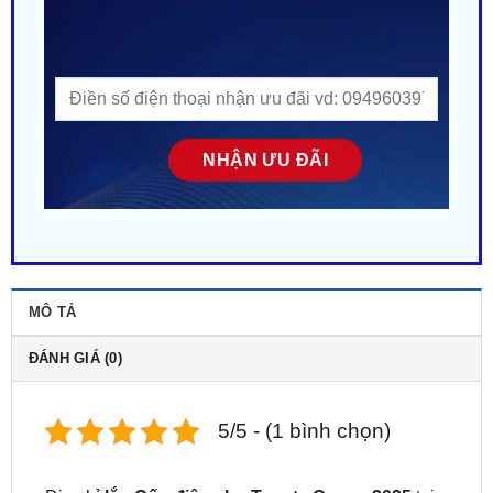
MÔ TẢ
ĐÁNH GIÁ (0)
5/5 - (1 bình chọn)
Địa chỉ
lắp Cốp điện cho Toyota Camry 2025
tại
TPHCM. Trung tâm gắn phụ kiện cho xe Toyota