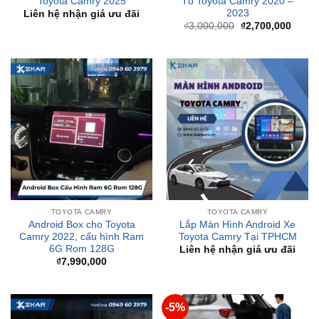
là:
tại
₫3,000,000.
là:
₫2,70
TOYOTA CAMRY
TOYOTA CAMRY
Android Box cho Toyota
Lắp Màn Hình Android Xe
Camry 2022, cấu hình Ram
Toyota Camry Tại TPHCM
6G Rom 128G
Liên hệ nhận giá ưu đãi
₫
7,990,000
-5%