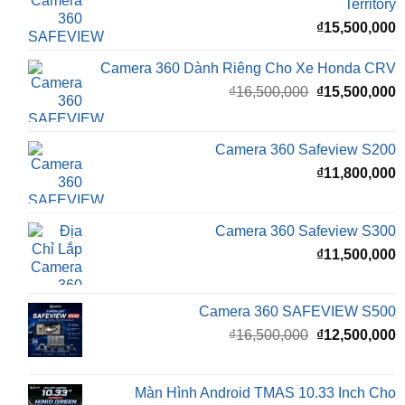
Camera 360 Dành Riêng Cho Xe Honda CRV
Giá
G
₫
16,500,000
₫
15,500,000
gốc
h
là:
t
₫16,500,000.
l
Camera 360 Safeview S200
₫
₫
11,800,000
Camera 360 Safeview S300
₫
11,500,000
Camera 360 SAFEVIEW S500
Giá
G
₫
16,500,000
₫
12,500,000
gốc
h
là:
t
₫16,500,000.
l
Màn Hình Android TMAS 10.33 Inch Cho
₫
VinFast Minio Green
₫
8,000,000