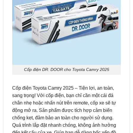
Cốp điện DR. DOOR cho Toyota Camry 2025
Cốp điện Toyota Camry 2025 – Tiện lợi, an toàn,
sang trọng! Với cốp điện, bạn chỉ cần một cái đá
chân nhẹ hoặc nhấn nút trên remote, cốp xe sẽ tự
động mở ra. Sản phẩm được tích hợp cảm biến
chống kẹt, đảm bảo an toàn cho người sử dụng.
Quá trình lắp đặt nhanh chóng, không ảnh hưởng
đến kết cấu của xe. Giúp bạn dễ dàng bốc xếp đồ
đạc, đặc biệt khi tay đang bận. Nâng cấp ngay tại
ZKar Auto để trải nghiệm sự khác biệt!