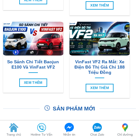
So Sánh Chi Tiết Baojun
VinFast VF2 Ra Mắt: Xe
E100 Và VinFast VF2
Điện Đô Thị Giá Chỉ 188
Triệu Đồng
XEM THÊM
XEM THÊM
SẢN PHẨM MỚI
-6%
Trang chủ
Hotline Tư Vấn
Nhắn tin
Chat Zalo
Chỉ đường
Camera 360 SAFEVIEW
Camera 360 Dành Riêng