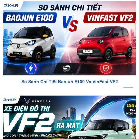
So Sánh Chi Tiết Baojun E100 Và VinFast VF2