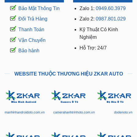
Đổi Trả Hàng
Zalo 2:
0987.801.029
Thanh Toán
Kỹ Thuật Có Kinh
Nghiệm
Vận Chuyển
Hỗ Trợ: 24/7
Bảo hành
WEBSITE THUỘC THƯƠNG HIỆU ZKAR AUTO
manhinhandroidoto.com.vn
camerahanhtrinhoto.com.vn
dodenoto.vn