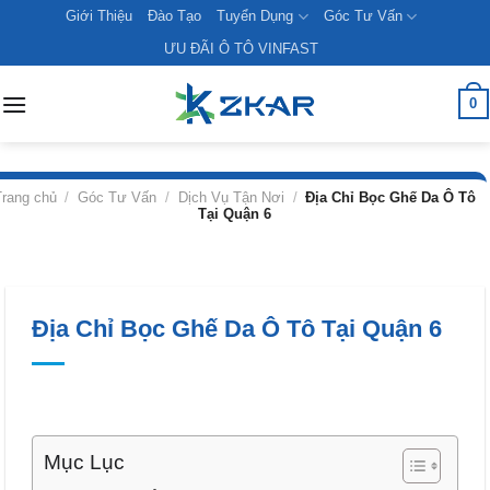
Skip
Giới Thiệu
Đào Tạo
Tuyển Dụng
Góc Tư Vấn
to
ƯU ĐÃI Ô TÔ VINFAST
content
0
rang chủ
/
Góc Tư Vấn
/
Dịch Vụ Tận Nơi
/
Địa Chỉ Bọc Ghế Da Ô Tô
Tại Quận 6
Địa Chỉ Bọc Ghế Da Ô Tô Tại Quận 6
Mục Lục