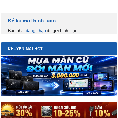
Để lại một bình luận
Bạn phải
đăng nhập
để gửi bình luận.
KHUYẾN MÃI HOT