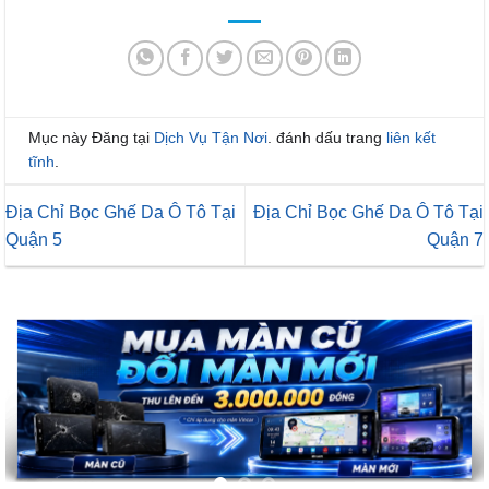
Mục này Đăng tại
Dịch Vụ Tận Nơi
. đánh dấu trang
liên kết
tĩnh
.
Địa Chỉ Bọc Ghế Da Ô Tô Tại
Địa Chỉ Bọc Ghế Da Ô Tô Tại
Quận 5
Quận 7