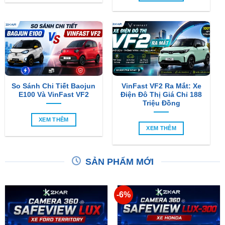
So Sánh Chi Tiết Baojun
VinFast VF2 Ra Mắt: Xe
E100 Và VinFast VF2
Điện Đô Thị Giá Chỉ 188
Triệu Đồng
XEM THÊM
XEM THÊM
SẢN PHẨM MỚI
-6%