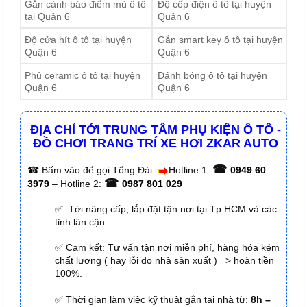
Gắn cảnh báo điểm mù ô tô
Độ cốp điện ô tô tại huyện
tại Quận 6
Quận 6
Độ cửa hít ô tô tại huyện
Gắn smart key ô tô tại huyện
Quận 6
Quận 6
Phủ ceramic ô tô tại huyện
Đánh bóng ô tô tại huyện
Quận 6
Quận 6
ĐỊA CHỈ TỚI TRUNG TÂM PHỤ KIỆN Ô TÔ -
ĐỒ CHƠI TRANG TRÍ XE HƠI ZKAR AUTO
☎
☎
Bấm vào để gọi Tổng Đài
Hotline 1:
0949 60
☎
3979
– Hotline 2:
0987 801 029
✅ Tới nâng cấp, lắp đặt tận nơi tại Tp.HCM và các
tỉnh lân cận
✅ Cam kết: Tư vấn tận nơi miễn phí, hàng hóa kém
chất lượng ( hay lỗi do nhà sản xuất ) => hoàn tiền
100%.
✅ Thời gian làm việc kỹ thuật gắn tại nhà từ:
8h –