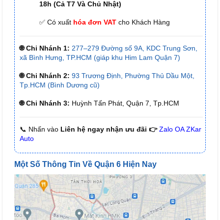
18h (Cả T7 Và Chủ Nhật)
✅ Có xuất
hóa đơn VAT
cho Khách Hàng
🌐 Chi Nhánh 1:
277–279 Đường số 9A, KDC Trung Sơn,
xã Bình Hưng, TP.HCM (giáp khu Him Lam Quận 7)
🌐 Chi Nhánh 2:
93 Trương Định, Phường Thủ Dầu Một,
Tp.HCM (Bình Dương cũ)
🌐 Chi Nhánh 3:
Huỳnh Tấn Phát, Quận 7, Tp.HCM
📞 Nhấn vào
Liên hệ ngay nhận ưu đãi 👉
Zalo OA ZKar
Auto
Một Số Thông Tin Về Quận 6 Hiện Nay