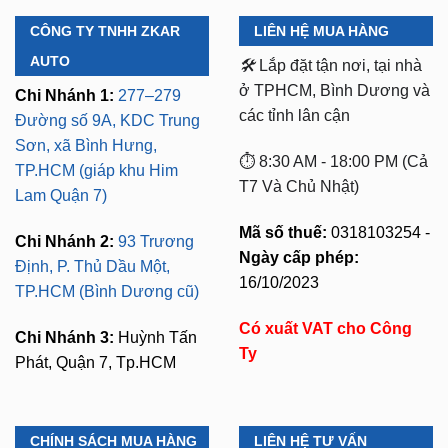
AUTO
🛠️
Lắp đặt tận nơi, tại nhà
ở TPHCM, Bình Dương và
Chi Nhánh 1:
277–279
các tỉnh lân cận
Đường số 9A, KDC Trung
Sơn, xã Bình Hưng,
⏱️ 8:30 AM - 18:00 PM (Cả
TP.HCM (giáp khu Him
T7 Và Chủ Nhật)
Lam Quận 7)
Mã số thuế:
0318103254 -
Chi Nhánh 2:
93 Trương
Ngày cấp phép:
Định, P. Thủ Dầu Một,
16/10/2023
TP.HCM (Bình Dương cũ)
Có xuất VAT cho Công
Chi Nhánh 3:
Huỳnh Tấn
Ty
Phát, Quận 7, Tp.HCM
CHÍNH SÁCH MUA HÀNG
LIÊN HỆ TƯ VẤN
Bảo Mật Thông Tin
Zalo 1:
0949.60.3979