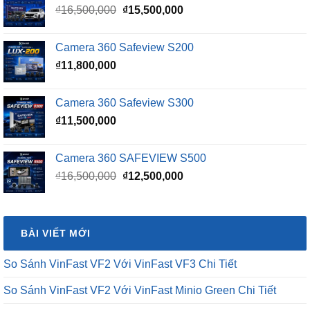
là:
tại
Camera 360 Safeview S200
₫16,500,000.
là:
₫
11,800,000
₫15,500,000.
Camera 360 Safeview S300
₫
11,500,000
Camera 360 SAFEVIEW S500
Giá
Giá
₫
16,500,000
₫
12,500,000
gốc
hiện
là:
tại
₫16,500,000.
là:
BÀI VIẾT MỚI
₫12,500,000.
So Sánh VinFast VF2 Với VinFast VF3 Chi Tiết
So Sánh VinFast VF2 Với VinFast Minio Green Chi Tiết
So Sánh Chi Tiết Baojun E100 Và VinFast VF2
VinFast VF2 Ra Mắt: Xe Điện Đô Thị Giá Chỉ 188 Triệu Đồng