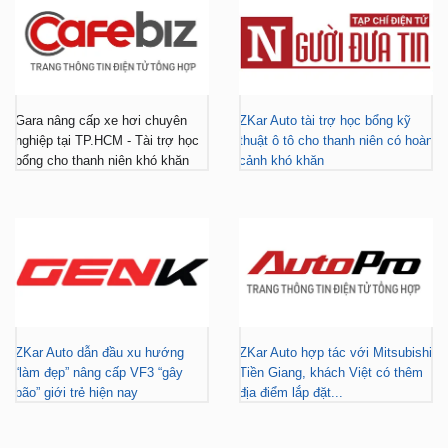
Gara nâng cấp xe hơi chuyên
ZKar Auto tài trợ học bổng kỹ
nghiệp tại TP.HCM - Tài trợ học
thuật ô tô cho thanh niên có hoàn
bổng cho thanh niên khó khăn
cảnh khó khăn
ZKar Auto dẫn đầu xu hướng
ZKar Auto hợp tác với Mitsubishi
“làm đẹp” nâng cấp VF3 “gây
Tiền Giang, khách Việt có thêm
bão” giới trẻ hiện nay
địa điểm lắp đặt...
FACEBOOK
DẪN ĐƯỜNG