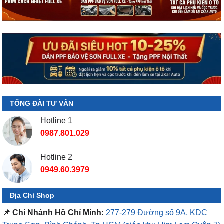
TỔNG ĐÀI TƯ VẤN
Hotline 1
0987.801.029
Hotline 2
0949.60.3979
Địa Chỉ Shop
📌 Chi Nhánh Hồ Chí Minh:
277-279 Đường số 9A, KDC
Trung Sơn, Bình Chánh, Tp.HCM
(giáp khu Him Lam Quận 7)
📌 Chi Nhánh Bình Dương:
93 Trương Định, P. Hiệp Thành,