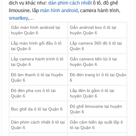
dịch vụ khác như:
dán phim cách nhiệt
ô tô, độ ghế
limousine, lắp
màn hình android
, camera hành trình,
smartkey
,…
Gắn màn hình android tại
Gắn android box ô tô tại
huyện Quận 6
huyện Quận 6
Lắp màn hình gối đầu ô tô
Lắp camera 360 độ ô tô tại
tại Quận 6
Quận 6
Lắp camera hành trình ô tô
Gắn camera tiến lùi ô tại
tại Quận 6
huyện Quận 6
Độ âm thanh ô tô tại huyện
Độ đèn trang trí ô tô tại Quận
Quận 6
6
Độ đèn pha cos ô tô tại
Lắp đèn bi gầm ô tô tại
Quận 6
huyện Quận 6
Độ ghế limousine tại huyện
Bọc ghế da ô tô tại Quận 6
Quận 6
Dán phim cách nhiệt ô tô tại
Gắn cảm biến áp suất lốp ô
Quận 6
tô tại Quận 6