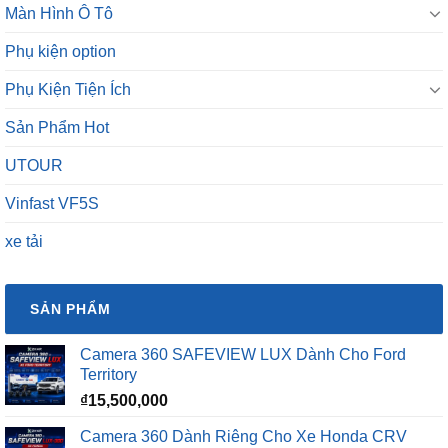
Phụ kiện option
Phụ Kiện Tiện Ích
Sản Phẩm Hot
UTOUR
Vinfast VF5S
xe tải
SẢN PHẨM
Camera 360 SAFEVIEW LUX Dành Cho Ford
Territory
₫
15,500,000
Camera 360 Dành Riêng Cho Xe Honda CRV
Giá
Giá
₫
16,500,000
₫
15,500,000
gốc
hiện