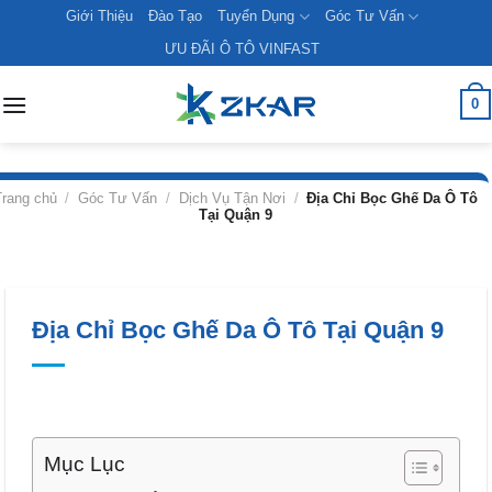
Skip
Giới Thiệu
Đào Tạo
Tuyển Dụng
Góc Tư Vấn
to
ƯU ĐÃI Ô TÔ VINFAST
content
0
rang chủ
/
Góc Tư Vấn
/
Dịch Vụ Tận Nơi
/
Địa Chỉ Bọc Ghế Da Ô Tô
Tại Quận 9
Địa Chỉ Bọc Ghế Da Ô Tô Tại Quận 9
Mục Lục