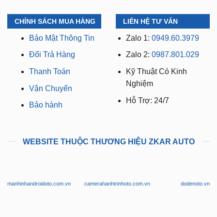
CHÍNH SÁCH MUA HÀNG
LIÊN HỆ TƯ VẤN
Bảo Mật Thông Tin
Zalo 1:
0949.60.3979
Đổi Trả Hàng
Zalo 2:
0987.801.029
Thanh Toán
Kỹ Thuật Có Kinh
Nghiệm
Vận Chuyển
Hỗ Trợ: 24/7
Bảo hành
WEBSITE THUỘC THƯƠNG HIỆU ZKAR AUTO
manhinhandroidoto.com.vn
camerahanhtrinhoto.com.vn
dodenoto.vn