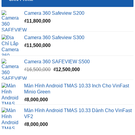
Camera 360 Safeview S200
₫
11,800,000
Camera 360 Safeview S300
₫
11,500,000
Camera 360 SAFEVIEW S500
Giá
Giá
₫
16,500,000
₫
12,500,000
gốc
hiện
là:
tại
Màn Hình Android TMAS 10.33 Inch Cho VinFast
₫16,500,000.
là:
Minio Green
₫12,500,000.
₫
8,000,000
Màn Hình Android TMAS 10.33 Dành Cho VinFast
VF2
₫
8,000,000