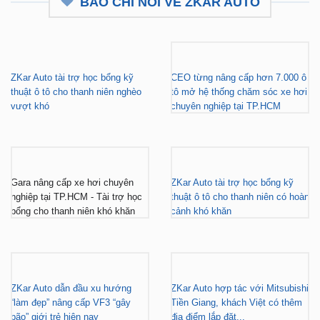
BÁO CHÍ NÓI VỀ ZKAR AUTO
ZKar Auto tài trợ học bổng kỹ
CEO từng nâng cấp hơn 7.000 ô
thuật ô tô cho thanh niên nghèo
tô mở hệ thống chăm sóc xe hơi
vượt khó
chuyên nghiệp tại TP.HCM
Gara nâng cấp xe hơi chuyên
ZKar Auto tài trợ học bổng kỹ
nghiệp tại TP.HCM - Tài trợ học
thuật ô tô cho thanh niên có hoàn
bổng cho thanh niên khó khăn
cảnh khó khăn
ZKar Auto dẫn đầu xu hướng
ZKar Auto hợp tác với Mitsubishi
“làm đẹp” nâng cấp VF3 “gây
Tiền Giang, khách Việt có thêm
bão” giới trẻ hiện nay
địa điểm lắp đặt...