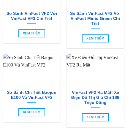
So Sánh VinFast VF2 Với
So Sánh VinFast VF2 Với
VinFast VF3 Chi Tiết
VinFast Minio Green Chi
Tiết
XEM THÊM
XEM THÊM
So Sánh Chi Tiết Baojun
VinFast VF2 Ra Mắt: Xe
E100 Và VinFast VF2
Điện Đô Thị Giá Chỉ 188
Triệu Đồng
XEM THÊM
XEM THÊM