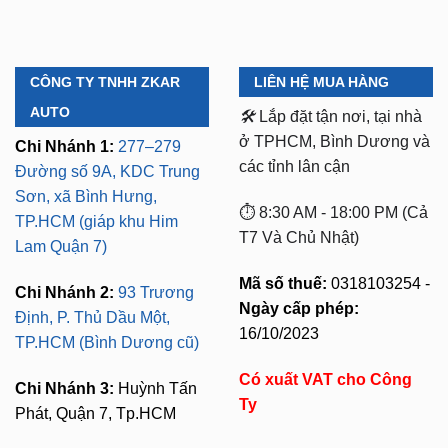
CÔNG TY TNHH ZKAR
LIÊN HỆ MUA HÀNG
AUTO
🛠️
Lắp đặt tận nơi, tại nhà
ở TPHCM, Bình Dương và
Chi Nhánh 1:
277–279
các tỉnh lân cận
Đường số 9A, KDC Trung
Sơn, xã Bình Hưng,
⏱️ 8:30 AM - 18:00 PM (Cả
TP.HCM (giáp khu Him
T7 Và Chủ Nhật)
Lam Quận 7)
Mã số thuế:
0318103254 -
Chi Nhánh 2:
93 Trương
Ngày cấp phép:
Định, P. Thủ Dầu Một,
16/10/2023
TP.HCM (Bình Dương cũ)
Có xuất VAT cho Công
Chi Nhánh 3:
Huỳnh Tấn
Ty
Phát, Quận 7, Tp.HCM