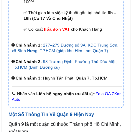
100%.
✅ Thời gian làm việc kỹ thuật gắn tại nhà từ:
8h –
18h (Cả T7 Và Chủ Nhật)
✅ Có xuất
hóa đơn VAT
cho Khách Hàng
🌐 Chi Nhánh 1:
277–279 Đường số 9A, KDC Trung Sơn,
xã Bình Hưng, TP.HCM (giáp khu Him Lam Quận 7)
🌐 Chi Nhánh 2:
93 Trương Định, Phường Thủ Dầu Một,
Tp.HCM (Bình Dương cũ)
🌐 Chi Nhánh 3:
Huỳnh Tấn Phát, Quận 7, Tp.HCM
📞 Nhấn vào
Liên hệ ngay nhận ưu đãi 👉
Zalo OA ZKar
Auto
Một Số Thông Tin Về Quận 9 Hiện Nay
Quận 9 là một quận cũ thuộc Thành phố Hồ Chí Minh,
Việt Nam.