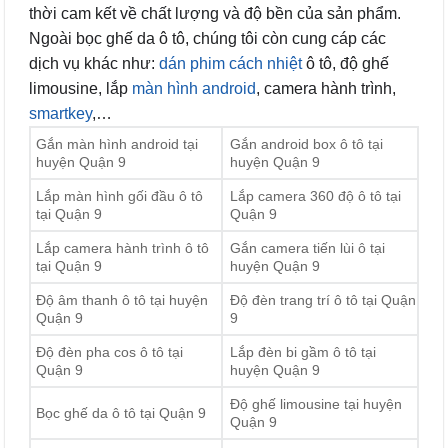
thời cam kết về chất lượng và độ bền của sản phẩm.
Ngoài bọc ghế da ô tô, chúng tôi còn cung cáp các
dịch vụ khác như:
dán phim cách nhiệt
ô tô, độ ghế
limousine, lắp
màn hình android
, camera hành trình,
smartkey
,…
Gắn màn hình android tại
Gắn android box ô tô tại
huyện Quận 9
huyện Quận 9
Lắp màn hình gối đầu ô tô
Lắp camera 360 độ ô tô tại
tại Quận 9
Quận 9
Lắp camera hành trình ô tô
Gắn camera tiến lùi ô tại
tại Quận 9
huyện Quận 9
Độ âm thanh ô tô tại huyện
Độ đèn trang trí ô tô tại Quận
Quận 9
9
Độ đèn pha cos ô tô tại
Lắp đèn bi gầm ô tô tại
Quận 9
huyện Quận 9
Độ ghế limousine tại huyện
Bọc ghế da ô tô tại Quận 9
Quận 9