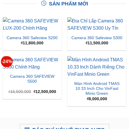
SẢN PHẨM MỚI
Camera 360 Safeview S200
Camera 360 Safeview S300
₫
11,800,000
₫
11,500,000
-24%
Camera 360 SAFEVIEW
S500
Màn Hình Android TMAS
10.33 Inch Cho VinFast
Giá
Giá
₫
16,500,000
₫
12,500,000
Minio Green
gốc
hiện
là:
tại
₫
8,000,000
₫16,500,000.
là:
₫12,500,000.