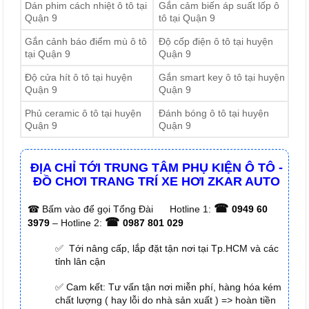
Dán phim cách nhiệt ô tô tại
Gắn cảm biến áp suất lốp ô
Quận 9
tô tại Quận 9
Gắn cảnh báo điểm mù ô tô
Độ cốp điện ô tô tại huyện
tại Quận 9
Quận 9
Độ cửa hít ô tô tại huyện
Gắn smart key ô tô tại huyện
Quận 9
Quận 9
Phủ ceramic ô tô tại huyện
Đánh bóng ô tô tại huyện
Quận 9
Quận 9
ĐỊA CHỈ TỚI TRUNG TÂM PHỤ KIỆN Ô TÔ -
ĐỒ CHƠI TRANG TRÍ XE HƠI ZKAR AUTO
☎
☎
Bấm vào để gọi Tổng Đài
Hotline 1:
0949 60
☎
3979
– Hotline 2:
0987 801 029
✅ Tới nâng cấp, lắp đặt tận nơi tại Tp.HCM và các
tỉnh lân cận
✅ Cam kết: Tư vấn tận nơi miễn phí, hàng hóa kém
chất lượng ( hay lỗi do nhà sản xuất ) => hoàn tiền