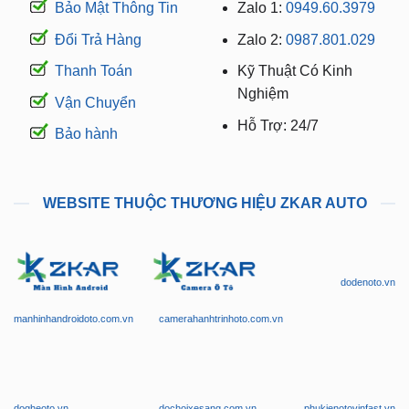
Bảo Mật Thông Tin
Zalo 1:
0949.60.3979
Đổi Trả Hàng
Zalo 2:
0987.801.029
Thanh Toán
Kỹ Thuật Có Kinh
Nghiệm
Vận Chuyển
Hỗ Trợ: 24/7
Bảo hành
WEBSITE THUỘC THƯƠNG HIỆU ZKAR AUTO
dodenoto.vn
manhinhandroidoto.com.vn
camerahanhtrinhoto.com.vn
dogheoto.vn
dochoixesang.com.vn
phukienotovinfast.vn