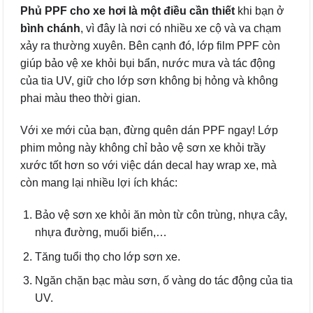
Phủ PPF cho xe hơi
là một điều cần thiết
khi bạn ở
bình chánh
, vì đây là nơi có nhiều xe cộ và va chạm
xảy ra thường xuyên. Bên cạnh đó, lớp film PPF còn
giúp bảo vệ xe khỏi bụi bẩn, nước mưa và tác động
của tia UV, giữ cho lớp sơn không bị hỏng và không
phai màu theo thời gian.
Với xe mới của bạn, đừng quên dán PPF ngay! Lớp
phim mỏng này không chỉ bảo vệ sơn xe khỏi trầy
xước tốt hơn so với việc dán decal hay wrap xe, mà
còn mang lại nhiều lợi ích khác:
Bảo vệ sơn xe khỏi ăn mòn từ côn trùng, nhựa cây,
nhựa đường, muối biển,…
Tăng tuổi thọ cho lớp sơn xe.
Ngăn chặn bạc màu sơn, ố vàng do tác động của tia
UV.