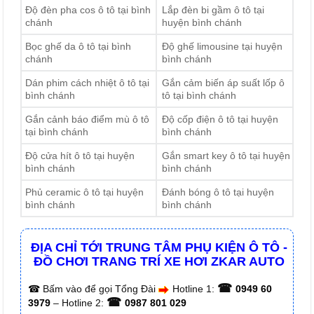
Độ đèn pha cos ô tô tại bình
Lắp đèn bi gầm ô tô tại
chánh
huyện bình chánh
Bọc ghế da ô tô tại bình
Độ ghế limousine tại huyện
chánh
bình chánh
Dán phim cách nhiệt ô tô tại
Gắn cảm biến áp suất lốp ô
bình chánh
tô tại bình chánh
Gắn cảnh báo điểm mù ô tô
Độ cốp điện ô tô tại huyện
tại bình chánh
bình chánh
Độ cửa hít ô tô tại huyện
Gắn smart key ô tô tại huyện
bình chánh
bình chánh
Phủ ceramic ô tô tại huyện
Đánh bóng ô tô tại huyện
bình chánh
bình chánh
ĐỊA CHỈ TỚI TRUNG TÂM PHỤ KIỆN Ô TÔ -
ĐỒ CHƠI TRANG TRÍ XE HƠI ZKAR AUTO
☎
☎
Bấm vào để gọi Tổng Đài
Hotline 1:
0949 60
☎
3979
– Hotline 2:
0987 801 029