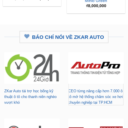
Minio Green
gốc
hiện
là:
tại
₫
8,000,000
₫16,500,000.
là:
₫12,500,000.
BÁO CHÍ NÓI VỀ ZKAR AUTO
ZKar Auto tài trợ học bổng kỹ
CEO từng nâng cấp hơn 7.000 ô
thuật ô tô cho thanh niên nghèo
tô mở hệ thống chăm sóc xe hơi
vượt khó
chuyên nghiệp tại TP.HCM