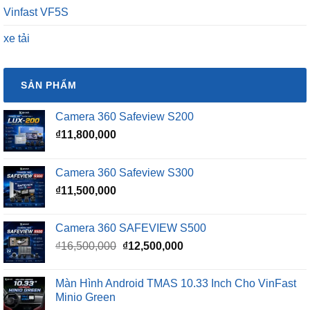
Vinfast VF5S
xe tải
SẢN PHẨM
Camera 360 Safeview S200
₫
11,800,000
Camera 360 Safeview S300
₫
11,500,000
Camera 360 SAFEVIEW S500
Giá
Giá
₫
16,500,000
₫
12,500,000
gốc
hiện
là:
tại
Màn Hình Android TMAS 10.33 Inch Cho VinFast
₫16,500,000.
là:
Minio Green
₫12,500,000.