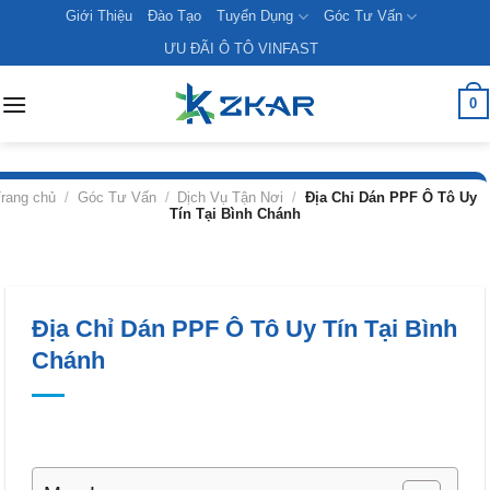
Skip
Giới Thiệu
Đào Tạo
Tuyển Dụng
Góc Tư Vấn
to
ƯU ĐÃI Ô TÔ VINFAST
content
0
rang chủ
/
Góc Tư Vấn
/
Dịch Vụ Tận Nơi
/
Địa Chỉ Dán PPF Ô Tô Uy
Tín Tại Bình Chánh
Địa Chỉ Dán PPF Ô Tô Uy Tín Tại Bình
Chánh