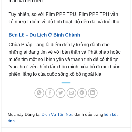
màu và dẻo hơn.
Tuy nhiên, so với Film PPF TPU, Film PPF TPH vẫn
có nhược điểm về độ linh hoạt, độ dẻo dai và tuổi thọ.
Bên Lề – Du Lịch Ở Bình Chánh
Chùa Pháp Tạng là điểm đến lý tưởng dành cho
những ai đang tìm về với bản thân và Phật pháp hoặc
muốn tìm một nơi bình yên và thanh tịnh để có thể tự
“vui chơi” với chính tâm hồn mình, xóa bỏ đi mọi buồn
phiền, lắng lo của cuộc sống xô bồ ngoài kia.
Mục này Đăng tại
Dịch Vụ Tận Nơi
. đánh dấu trang
liên kết
tĩnh
.