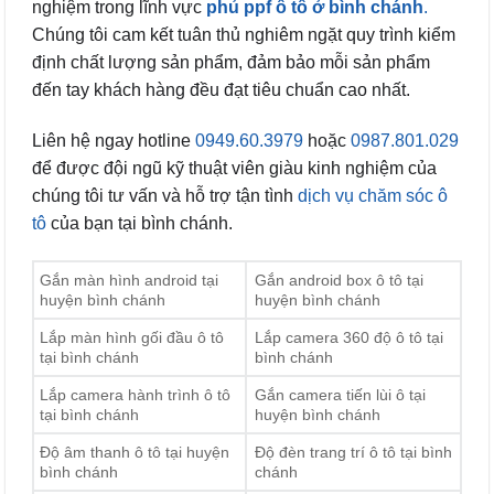
nghiệm trong lĩnh vực
phủ ppf ô tô ở bình chánh
.
Chúng tôi cam kết tuân thủ nghiêm ngặt quy trình kiểm
định chất lượng sản phẩm, đảm bảo mỗi sản phẩm
đến tay khách hàng đều đạt tiêu chuẩn cao nhất.
Liên hệ ngay hotline
0949.60.3979
hoặc
0987.801.029
để được đội ngũ kỹ thuật viên giàu kinh nghiệm của
chúng tôi tư vấn và hỗ trợ tận tình
dịch vụ chăm sóc ô
tô
của bạn tại bình chánh.
Gắn màn hình android tại
Gắn android box ô tô tại
huyện bình chánh
huyện bình chánh
Lắp màn hình gối đầu ô tô
Lắp camera 360 độ ô tô tại
tại bình chánh
bình chánh
Lắp camera hành trình ô tô
Gắn camera tiến lùi ô tại
tại bình chánh
huyện bình chánh
Độ âm thanh ô tô tại huyện
Độ đèn trang trí ô tô tại bình
bình chánh
chánh