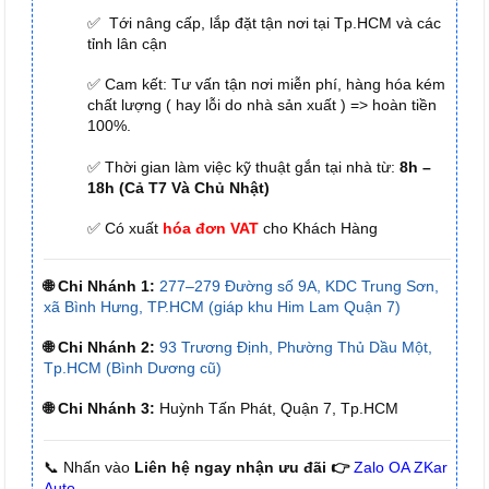
✅ Tới nâng cấp, lắp đặt tận nơi tại Tp.HCM và các
tỉnh lân cận
✅ Cam kết: Tư vấn tận nơi miễn phí, hàng hóa kém
chất lượng ( hay lỗi do nhà sản xuất ) => hoàn tiền
100%.
✅ Thời gian làm việc kỹ thuật gắn tại nhà từ:
8h –
18h (Cả T7 Và Chủ Nhật)
✅ Có xuất
hóa đơn VAT
cho Khách Hàng
🌐 Chi Nhánh 1:
277–279 Đường số 9A, KDC Trung Sơn,
xã Bình Hưng, TP.HCM (giáp khu Him Lam Quận 7)
🌐 Chi Nhánh 2:
93 Trương Định, Phường Thủ Dầu Một,
Tp.HCM (Bình Dương cũ)
🌐 Chi Nhánh 3:
Huỳnh Tấn Phát, Quận 7, Tp.HCM
📞 Nhấn vào
Liên hệ ngay nhận ưu đãi 👉
Zalo OA ZKar
Auto