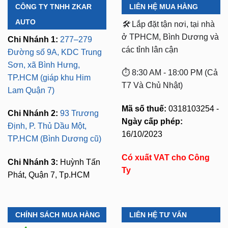
CÔNG TY TNHH ZKAR
LIÊN HỆ MUA HÀNG
AUTO
🛠️
Lắp đặt tận nơi, tại nhà
ở TPHCM, Bình Dương và
Chi Nhánh 1:
277–279
các tỉnh lân cận
Đường số 9A, KDC Trung
Sơn, xã Bình Hưng,
⏱️ 8:30 AM - 18:00 PM (Cả
TP.HCM (giáp khu Him
T7 Và Chủ Nhật)
Lam Quận 7)
Mã số thuế:
0318103254 -
Chi Nhánh 2:
93 Trương
Ngày cấp phép:
Định, P. Thủ Dầu Một,
16/10/2023
TP.HCM (Bình Dương cũ)
Có xuất VAT cho Công
Chi Nhánh 3:
Huỳnh Tấn
Ty
Phát, Quận 7, Tp.HCM
CHÍNH SÁCH MUA HÀNG
LIÊN HỆ TƯ VẤN