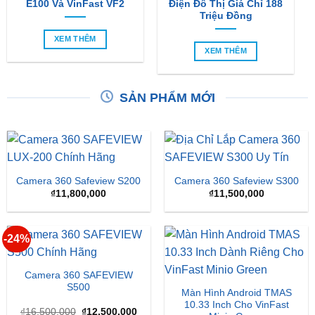
E100 Và VinFast VF2
Điện Đô Thị Giá Chỉ 188
Triệu Đồng
XEM THÊM
XEM THÊM
SẢN PHẨM MỚI
Camera 360 Safeview S200
Camera 360 Safeview S300
₫
11,800,000
₫
11,500,000
-24%
Camera 360 SAFEVIEW
S500
Màn Hình Android TMAS
10.33 Inch Cho VinFast
Giá
Giá
₫
16,500,000
₫
12,500,000