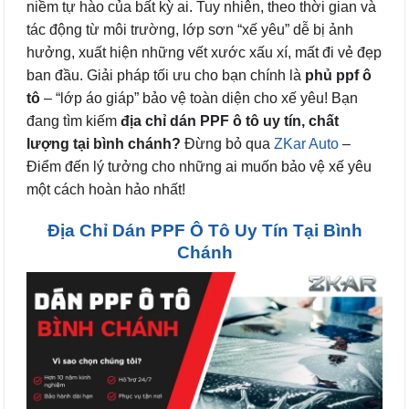
niềm tự hào của bất kỳ ai. Tuy nhiên, theo thời gian và
tác động từ môi trường, lớp sơn “xế yêu” dễ bị ảnh
hưởng, xuất hiện những vết xước xấu xí, mất đi vẻ đẹp
ban đầu. Giải pháp tối ưu cho bạn chính là
phủ ppf ô
tô
– “lớp áo giáp” bảo vệ toàn diện cho xế yêu! Bạn
đang tìm kiếm
địa chỉ dán PPF ô tô uy tín, chất
lượng tại bình chánh?
Đừng bỏ qua
ZKar Auto
–
Điểm đến lý tưởng cho những ai muốn bảo vệ xế yêu
một cách hoàn hảo nhất!
Địa Chỉ Dán PPF Ô Tô Uy Tín Tại Bình
Chánh