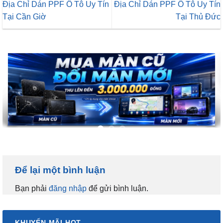
Địa Chỉ Dán PPF Ô Tô Uy Tín
Địa Chỉ Dán PPF Ô Tô Uy Tín
Tại Cần Giờ
Tại Thủ Đức
Để lại một bình luận
Bạn phải
đăng nhập
để gửi bình luận.
KHUYẾN MÃI HOT