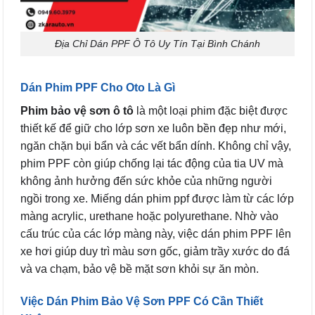
Địa Chỉ Dán PPF Ô Tô Uy Tín Tại Bình Chánh
Dán Phim PPF Cho Oto Là Gì
Phim bảo vệ sơn ô tô
là một loại phim đặc biệt được
thiết kế để giữ cho lớp sơn xe luôn bền đẹp như mới,
ngăn chặn bụi bẩn và các vết bẩn dính. Không chỉ vậy,
phim PPF còn giúp chống lại tác động của tia UV mà
không ảnh hưởng đến sức khỏe của những người
ngồi trong xe. Miếng dán phim ppf được làm từ các lớp
màng acrylic, urethane hoặc polyurethane. Nhờ vào
cấu trúc của các lớp màng này, việc dán phim PPF lên
xe hơi giúp duy trì màu sơn gốc, giảm trầy xước do đá
và va chạm, bảo vệ bề mặt sơn khỏi sự ăn mòn.
Việc Dán Phim Bảo Vệ Sơn PPF Có Cần Thiết