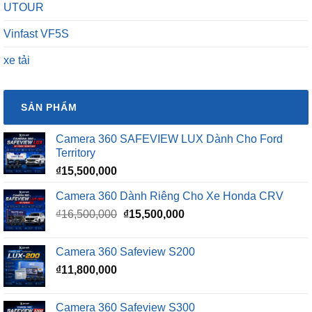
UTOUR
Vinfast VF5S
xe tải
SẢN PHẨM
Camera 360 SAFEVIEW LUX Dành Cho Ford
Territory
₫
15,500,000
Camera 360 Dành Riêng Cho Xe Honda CRV
Giá
Giá
₫
16,500,000
₫
15,500,000
gốc
hiện
là:
tại
Camera 360 Safeview S200
₫16,500,000.
là:
₫
11,800,000
₫15,500,000.
Camera 360 Safeview S300