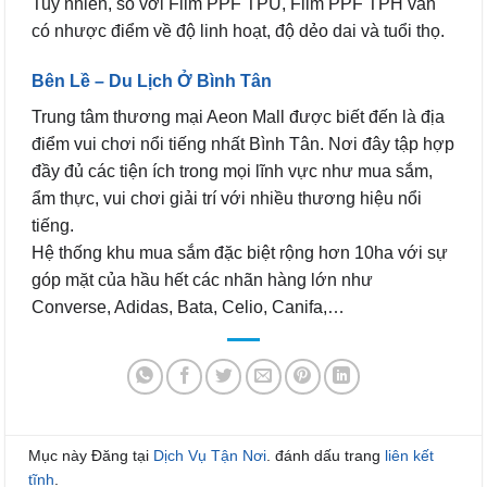
Tuy nhiên, so với Film PPF TPU, Film PPF TPH vẫn
có nhược điểm về độ linh hoạt, độ dẻo dai và tuổi thọ.
Bên Lề – Du Lịch Ở Bình Tân
Trung tâm thương mại Aeon Mall được biết đến là địa
điểm vui chơi nổi tiếng nhất Bình Tân. Nơi đây tập hợp
đầy đủ các tiện ích trong mọi lĩnh vực như mua sắm,
ẩm thực, vui chơi giải trí với nhiều thương hiệu nổi
tiếng.
Hệ thống khu mua sắm đặc biệt rộng hơn 10ha với sự
góp mặt của hầu hết các nhãn hàng lớn như
Converse, Adidas, Bata, Celio, Canifa,…
Mục này Đăng tại
Dịch Vụ Tận Nơi
. đánh dấu trang
liên kết
tĩnh
.