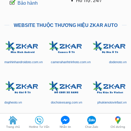
Hỗ Trợ: 24/7
Bảo hành
WEBSITE THUỘC THƯƠNG HIỆU ZKAR AUTO
manhinhandroidoto.com.vn
camerahanhtrinhoto.com.vn
dodenoto.vn
dogheoto.vn
dochoixesang.com.vn
phukienotovinfast.vn
Trang chủ
Hotline Tư Vấn
Nhắn tin
Chat Zalo
Chỉ đường