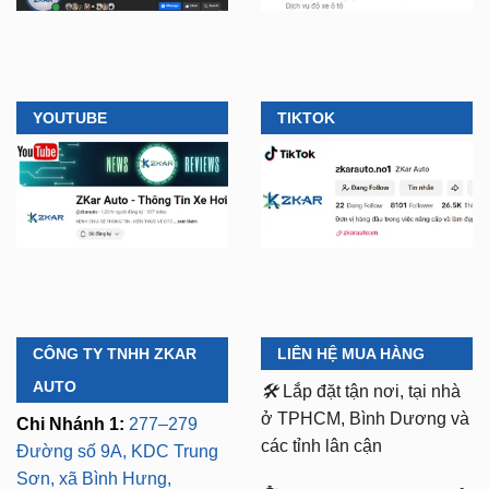
YOUTUBE
TIKTOK
CÔNG TY TNHH ZKAR
LIÊN HỆ MUA HÀNG
AUTO
🛠️
Lắp đặt tận nơi, tại nhà
ở TPHCM, Bình Dương và
Chi Nhánh 1:
277–279
các tỉnh lân cận
Đường số 9A, KDC Trung
Sơn, xã Bình Hưng,