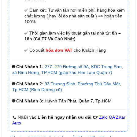
✅ Cam kết: Tư vấn tận nơi miễn phí, hàng hóa kém
chất lượng ( hay lỗi do nhà sản xuất ) => hoàn tiền
100%.
✅ Thời gian làm việc kỹ thuật gắn tại nhà từ:
8h –
18h (Cả T7 Và Chủ Nhật)
✅ Có xuất
hóa đơn VAT
cho Khách Hàng
🌐 Chi Nhánh 1:
277–279 Đường số 9A, KDC Trung Sơn,
xã Bình Hưng, TP.HCM (giáp khu Him Lam Quận 7)
🌐 Chi Nhánh 2:
93 Trương Định, Phường Thủ Dầu Một,
Tp.HCM (Bình Dương cũ)
🌐 Chi Nhánh 3:
Huỳnh Tấn Phát, Quận 7, Tp.HCM
📞 Nhấn vào
Liên hệ ngay nhận ưu đãi 👉
Zalo OA ZKar
Auto