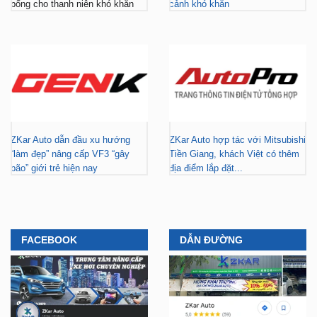
bổng cho thanh niên khó khăn
cảnh khó khăn
ZKar Auto dẫn đầu xu hướng
ZKar Auto hợp tác với Mitsubishi
“làm đẹp” nâng cấp VF3 “gây
Tiền Giang, khách Việt có thêm
bão” giới trẻ hiện nay
địa điểm lắp đặt...
FACEBOOK
DẪN ĐƯỜNG