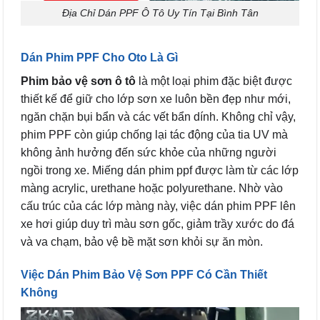
Địa Chỉ Dán PPF Ô Tô Uy Tín Tại Bình Tân
Dán Phim PPF Cho Oto Là Gì
Phim bảo vệ sơn ô tô
là một loại phim đặc biệt được
thiết kế để giữ cho lớp sơn xe luôn bền đẹp như mới,
ngăn chặn bụi bẩn và các vết bẩn dính. Không chỉ vậy,
phim PPF còn giúp chống lại tác động của tia UV mà
không ảnh hưởng đến sức khỏe của những người
ngồi trong xe. Miếng dán phim ppf được làm từ các lớp
màng acrylic, urethane hoặc polyurethane. Nhờ vào
cấu trúc của các lớp màng này, việc dán phim PPF lên
xe hơi giúp duy trì màu sơn gốc, giảm trầy xước do đá
và va chạm, bảo vệ bề mặt sơn khỏi sự ăn mòn.
Việc Dán Phim Bảo Vệ Sơn PPF Có Cần Thiết
Không