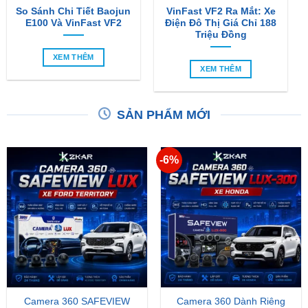
So Sánh Chi Tiết Baojun
VinFast VF2 Ra Mắt: Xe
E100 Và VinFast VF2
Điện Đô Thị Giá Chỉ 188
Triệu Đồng
XEM THÊM
XEM THÊM
SẢN PHẨM MỚI
-6%
Camera 360 SAFEVIEW
Camera 360 Dành Riêng