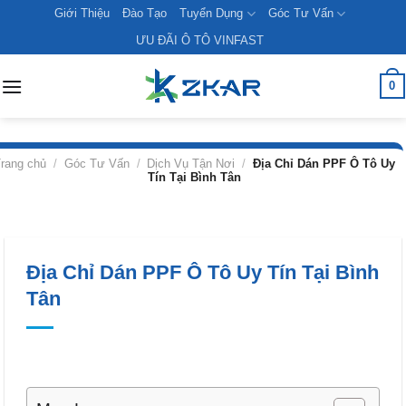
Skip
Giới Thiệu
Đào Tạo
Tuyển Dụng
Góc Tư Vấn
to
ƯU ĐÃI Ô TÔ VINFAST
content
0
rang chủ
/
Góc Tư Vấn
/
Dịch Vụ Tận Nơi
/
Địa Chỉ Dán PPF Ô Tô Uy
Tín Tại Bình Tân
Địa Chỉ Dán PPF Ô Tô Uy Tín Tại Bình
Tân