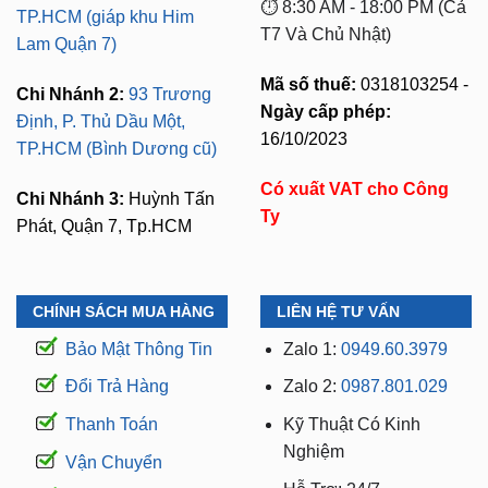
⏱️ 8:30 AM - 18:00 PM (Cả
TP.HCM (giáp khu Him
T7 Và Chủ Nhật)
Lam Quận 7)
Mã số thuế:
0318103254 -
Chi Nhánh 2:
93 Trương
Ngày cấp phép:
Định, P. Thủ Dầu Một,
16/10/2023
TP.HCM (Bình Dương cũ)
Có xuất VAT cho Công
Chi Nhánh 3:
Huỳnh Tấn
Ty
Phát, Quận 7, Tp.HCM
CHÍNH SÁCH MUA HÀNG
LIÊN HỆ TƯ VẤN
Bảo Mật Thông Tin
Zalo 1:
0949.60.3979
Đổi Trả Hàng
Zalo 2:
0987.801.029
Thanh Toán
Kỹ Thuật Có Kinh
Nghiệm
Vận Chuyển