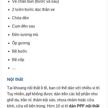
Vè chắn bùn (trước và sau)
2 lườn trước dọc thân xe
Chóa đèn
Cụm đèn sau
Đèn sương mù
Ốp gương
Bệ bước
Bệ cốp
…
Nội thất
Tại khoang nội thất ô tô, bạn có thể dán với nhiều vị trí.
Tuy nhiên, ppf không được dán trên các bộ phận như
ghế da, trần nỉ, thảm trải sàn, nhựa nhám hoặc cửa
kính, cửa sổ bên trong. Hơn 10 vị trí
dán PPF nội thất