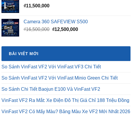
₫
11,500,000
Camera 360 SAFEVIEW S500
Giá
Giá
₫
16,500,000
₫
12,500,000
gốc
hiện
là:
tại
₫16,500,000.
là:
BÀI VIẾT MỚI
₫12,500,000.
So Sánh VinFast VF2 Với VinFast VF3 Chi Tiết
So Sánh VinFast VF2 Với VinFast Minio Green Chi Tiết
So Sánh Chi Tiết Baojun E100 Và VinFast VF2
VinFast VF2 Ra Mắt: Xe Điện Đô Thị Giá Chỉ 188 Triệu Đồng
VinFast VF2 Có Mấy Màu? Bảng Màu Xe VF2 Mới Nhất 2026