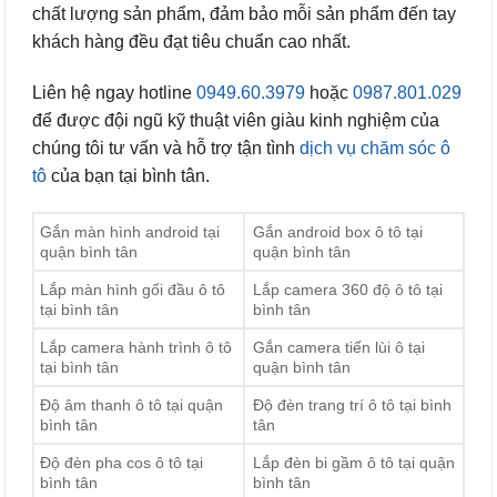
chất lượng sản phẩm, đảm bảo mỗi sản phẩm đến tay
khách hàng đều đạt tiêu chuẩn cao nhất.
Liên hệ ngay hotline
0949.60.3979
hoặc
0987.801.029
để được đội ngũ kỹ thuật viên giàu kinh nghiệm của
chúng tôi tư vấn và hỗ trợ tận tình
dịch vụ chăm sóc ô
tô
của bạn tại bình tân.
Gắn màn hình android tại
Gắn android box ô tô tại
quận bình tân
quận bình tân
Lắp màn hình gối đầu ô tô
Lắp camera 360 độ ô tô tại
tại bình tân
bình tân
Lắp camera hành trình ô tô
Gắn camera tiến lùi ô tại
tại bình tân
quận bình tân
Độ âm thanh ô tô tại quận
Độ đèn trang trí ô tô tại bình
bình tân
tân
Độ đèn pha cos ô tô tại
Lắp đèn bi gầm ô tô tại quận
bình tân
bình tân