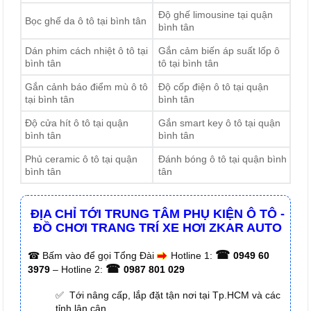
Độ ghế limousine tại quận
Bọc ghế da ô tô tại bình tân
bình tân
Dán phim cách nhiệt ô tô tại
Gắn cảm biến áp suất lốp ô
bình tân
tô tại bình tân
Gắn cảnh báo điểm mù ô tô
Độ cốp điện ô tô tại quận
tại bình tân
bình tân
Độ cửa hít ô tô tại quận
Gắn smart key ô tô tại quận
bình tân
bình tân
Phủ ceramic ô tô tại quận
Đánh bóng ô tô tại quận bình
bình tân
tân
ĐỊA CHỈ TỚI TRUNG TÂM PHỤ KIỆN Ô TÔ -
ĐỒ CHƠI TRANG TRÍ XE HƠI ZKAR AUTO
☎
☎
Bấm vào để gọi Tổng Đài
Hotline 1:
0949 60
☎
3979
– Hotline 2:
0987 801 029
✅ Tới nâng cấp, lắp đặt tận nơi tại Tp.HCM và các
tỉnh lân cận