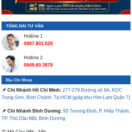
TỔNG ĐÀI TƯ VẤN
Hotline 1
0987.801.029
Hotline 2
0949.60.3979
Địa Chỉ Shop
📌 Chi Nhánh Hồ Chí Minh:
277-279 Đường số 9A, KDC
Trung Sơn, Bình Chánh, Tp.HCM
(giáp khu Him Lam Quận 7)
📌 Chi Nhánh Bình Dương:
93 Trương Định, P. Hiệp Thành,
TP. Thủ Dầu Một, Bình Dương
⏰ Mở Cửa 08h - 18h