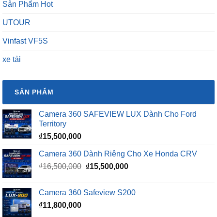
Sản Phẩm Hot
UTOUR
Vinfast VF5S
xe tải
SẢN PHẨM
Camera 360 SAFEVIEW LUX Dành Cho Ford
Territory
₫
15,500,000
Camera 360 Dành Riêng Cho Xe Honda CRV
Giá
Giá
₫
16,500,000
₫
15,500,000
gốc
hiện
là:
tại
Camera 360 Safeview S200
₫16,500,000.
là:
₫
11,800,000
₫15,500,000.