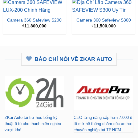
₫15,
Camera 360 Safeview S200
Camera 360 Safeview S300
₫
11,800,000
₫
11,500,000
BÁO CHÍ NÓI VỀ ZKAR AUTO
ZKar Auto tài trợ học bổng kỹ
CEO từng nâng cấp hơn 7.000 ô
thuật ô tô cho thanh niên nghèo
tô mở hệ thống chăm sóc xe hơi
vượt khó
chuyên nghiệp tại TP.HCM