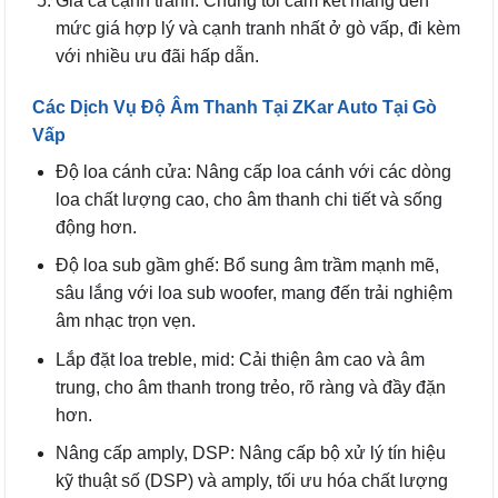
Giá cả cạnh tranh: Chúng tôi cam kết mang đến
mức giá hợp lý và cạnh tranh nhất ở gò vấp, đi kèm
với nhiều ưu đãi hấp dẫn.
Các Dịch Vụ Độ Âm Thanh Tại ZKar Auto Tại Gò
Vấp
Độ loa cánh cửa: Nâng cấp loa cánh với các dòng
loa chất lượng cao, cho âm thanh chi tiết và sống
động hơn.
Độ loa sub gầm ghế: Bổ sung âm trầm mạnh mẽ,
sâu lắng với loa sub woofer, mang đến trải nghiệm
âm nhạc trọn vẹn.
Lắp đặt loa treble, mid: Cải thiện âm cao và âm
trung, cho âm thanh trong trẻo, rõ ràng và đầy đặn
hơn.
Nâng cấp amply, DSP: Nâng cấp bộ xử lý tín hiệu
kỹ thuật số (DSP) và amply, tối ưu hóa chất lượng