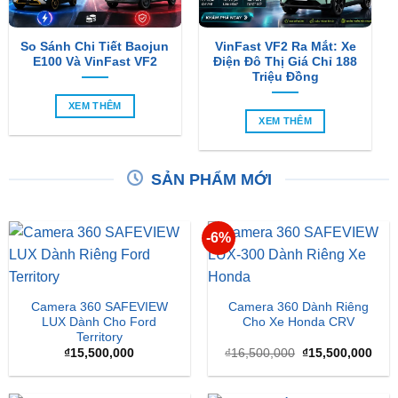
So Sánh Chi Tiết Baojun
VinFast VF2 Ra Mắt: Xe
E100 Và VinFast VF2
Điện Đô Thị Giá Chỉ 188
Triệu Đồng
XEM THÊM
XEM THÊM
SẢN PHẨM MỚI
-6%
Camera 360 SAFEVIEW
Camera 360 Dành Riêng
LUX Dành Cho Ford
Cho Xe Honda CRV
Territory
Giá
Giá
₫
15,500,000
₫
16,500,000
₫
15,500,000
gốc
hiện
là:
tại
₫16,500,000.
là: