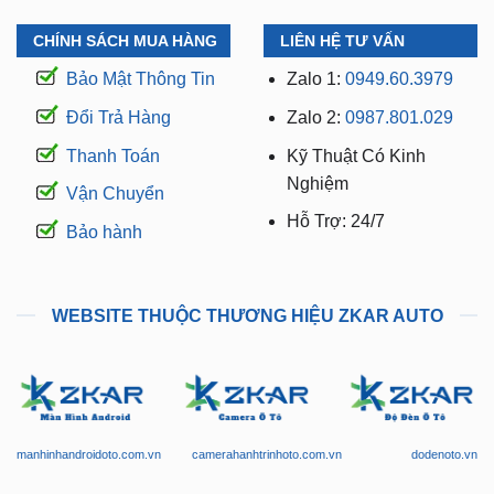
CHÍNH SÁCH MUA HÀNG
LIÊN HỆ TƯ VẤN
Bảo Mật Thông Tin
Zalo 1:
0949.60.3979
Đổi Trả Hàng
Zalo 2:
0987.801.029
Thanh Toán
Kỹ Thuật Có Kinh
Nghiệm
Vận Chuyển
Hỗ Trợ: 24/7
Bảo hành
WEBSITE THUỘC THƯƠNG HIỆU ZKAR AUTO
manhinhandroidoto.com.vn
camerahanhtrinhoto.com.vn
dodenoto.vn