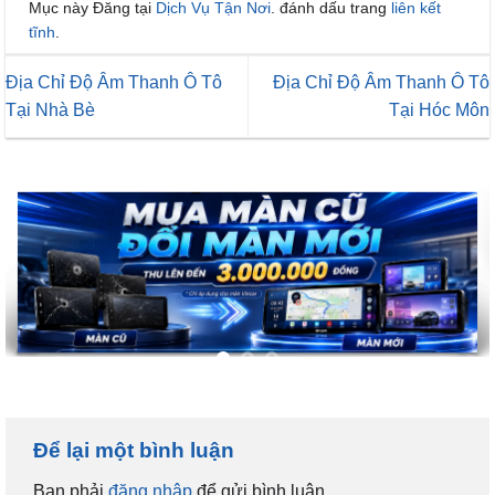
Mục này Đăng tại
Dịch Vụ Tận Nơi
. đánh dấu trang
liên kết
tĩnh
.
Địa Chỉ Độ Âm Thanh Ô Tô
Địa Chỉ Độ Âm Thanh Ô Tô
Tại Nhà Bè
Tại Hóc Môn
Để lại một bình luận
Bạn phải
đăng nhập
để gửi bình luận.