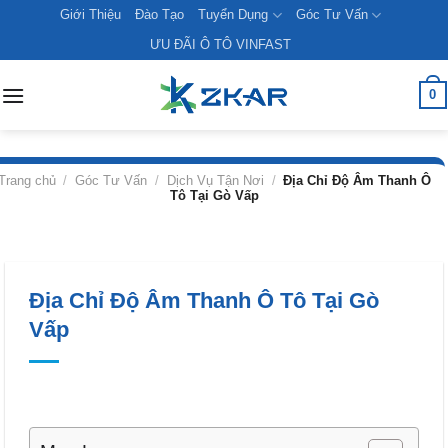
Skip
Giới Thiệu
Đào Tạo
Tuyển Dụng
Góc Tư Vấn
to
ƯU ĐÃI Ô TÔ VINFAST
content
0
Trang chủ
/
Góc Tư Vấn
/
Dịch Vụ Tận Nơi
/
Địa Chỉ Độ Âm Thanh Ô
Tô Tại Gò Vấp
Địa Chỉ Độ Âm Thanh Ô Tô Tại Gò
Vấp