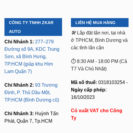
CÔNG TY TNHH ZKAR
LIÊN HỆ MUA HÀNG
AUTO
🛠️
Lắp đặt tận nơi, tại nhà
ở TPHCM, Bình Dương và
Chi Nhánh 1:
277–279
các tỉnh lân cận
Đường số 9A, KDC Trung
Sơn, xã Bình Hưng,
⏱️ 8:30 AM - 18:00 PM (Cả
TP.HCM (giáp khu Him
T7 Và Chủ Nhật)
Lam Quận 7)
Mã số thuế:
0318103254 -
Chi Nhánh 2:
93 Trương
Ngày cấp phép:
Định, P. Thủ Dầu Một,
16/10/2023
TP.HCM (Bình Dương cũ)
Có xuất VAT cho Công
Chi Nhánh 3:
Huỳnh Tấn
Ty
Phát, Quận 7, Tp.HCM