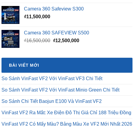
Camera 360 Safeview S300
₫
11,500,000
Camera 360 SAFEVIEW S500
Giá
Giá
₫
16,500,000
₫
12,500,000
gốc
hiện
là:
tại
₫16,500,000.
là:
BÀI VIẾT MỚI
₫12,500,000.
So Sánh VinFast VF2 Với VinFast VF3 Chi Tiết
So Sánh VinFast VF2 Với VinFast Minio Green Chi Tiết
So Sánh Chi Tiết Baojun E100 Và VinFast VF2
VinFast VF2 Ra Mắt: Xe Điện Đô Thị Giá Chỉ 188 Triệu Đồng
VinFast VF2 Có Mấy Màu? Bảng Màu Xe VF2 Mới Nhất 2026