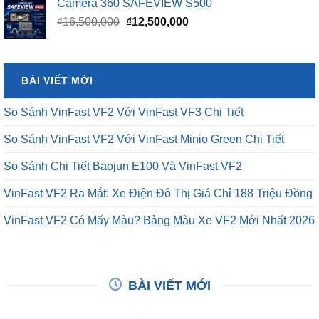
Camera 360 SAFEVIEW S500
Giá
Giá
₫
16,500,000
₫
12,500,000
gốc
hiện
là:
tại
₫16,500,000.
là:
BÀI VIẾT MỚI
₫12,500,000.
So Sánh VinFast VF2 Với VinFast VF3 Chi Tiết
So Sánh VinFast VF2 Với VinFast Minio Green Chi Tiết
So Sánh Chi Tiết Baojun E100 Và VinFast VF2
VinFast VF2 Ra Mắt: Xe Điện Đô Thị Giá Chỉ 188 Triệu Đồng
VinFast VF2 Có Mấy Màu? Bảng Màu Xe VF2 Mới Nhất 2026
BÀI VIẾT MỚI