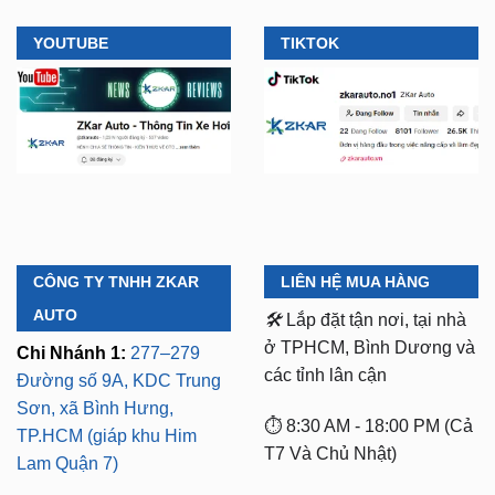
YOUTUBE
TIKTOK
CÔNG TY TNHH ZKAR
LIÊN HỆ MUA HÀNG
AUTO
🛠️
Lắp đặt tận nơi, tại nhà
ở TPHCM, Bình Dương và
Chi Nhánh 1:
277–279
các tỉnh lân cận
Đường số 9A, KDC Trung
Sơn, xã Bình Hưng,
⏱️ 8:30 AM - 18:00 PM (Cả
TP.HCM (giáp khu Him
T7 Và Chủ Nhật)
Lam Quận 7)