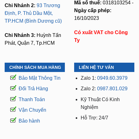
Mã số thuế:
0318103254 -
Chi Nhánh 2:
93 Trương
Ngày cấp phép:
Định, P. Thủ Dầu Một,
16/10/2023
TP.HCM (Bình Dương cũ)
Có xuất VAT cho Công
Chi Nhánh 3:
Huỳnh Tấn
Ty
Phát, Quận 7, Tp.HCM
CHÍNH SÁCH MUA HÀNG
LIÊN HỆ TƯ VẤN
Bảo Mật Thông Tin
Zalo 1:
0949.60.3979
Đổi Trả Hàng
Zalo 2:
0987.801.029
Thanh Toán
Kỹ Thuật Có Kinh
Nghiệm
Vận Chuyển
Hỗ Trợ: 24/7
Bảo hành