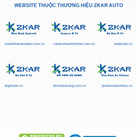
WEBSITE THUỘC THƯƠNG HIỆU ZKAR AUTO
manhinhandroidoto.com.vn
camerahanhtrinhoto.com.vn
dodenoto.vn
dogheoto.vn
dochoixesang.com.vn
phukienotovinfast.vn