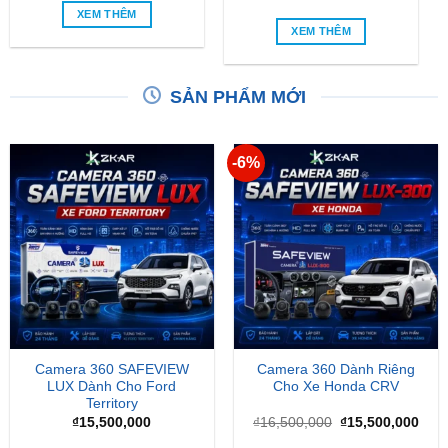
XEM THÊM
XEM THÊM
SẢN PHẨM MỚI
-6%
Camera 360 SAFEVIEW
Camera 360 Dành Riêng
LUX Dành Cho Ford
Cho Xe Honda CRV
Territory
Giá
Giá
₫
15,500,000
₫
16,500,000
₫
15,500,000
gốc
hiện
là:
tại