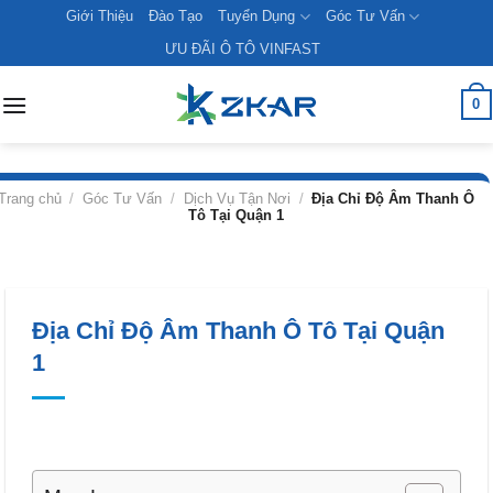
Skip
Giới Thiệu
Đào Tạo
Tuyển Dụng
Góc Tư Vấn
to
ƯU ĐÃI Ô TÔ VINFAST
content
0
Trang chủ
/
Góc Tư Vấn
/
Dịch Vụ Tận Nơi
/
Địa Chỉ Độ Âm Thanh Ô
Tô Tại Quận 1
Địa Chỉ Độ Âm Thanh Ô Tô Tại Quận
1