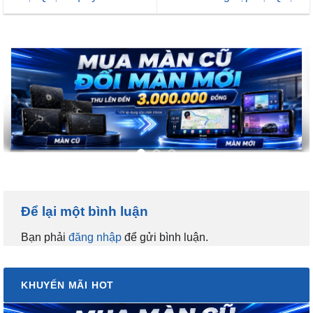
Để lại một bình luận
Bạn phải
đăng nhập
để gửi bình luận.
KHUYẾN MÃI HOT