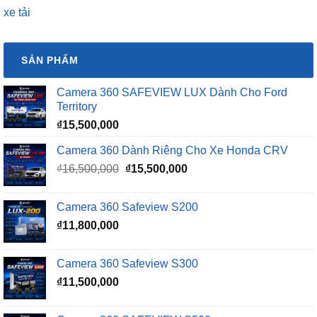
xe tải
SẢN PHẨM
Camera 360 SAFEVIEW LUX Dành Cho Ford
Territory
₫
15,500,000
Camera 360 Dành Riêng Cho Xe Honda CRV
Giá
Giá
₫
16,500,000
₫
15,500,000
gốc
hiện
là:
tại
Camera 360 Safeview S200
₫16,500,000.
là:
₫
11,800,000
₫15,500,000.
Camera 360 Safeview S300
₫
11,500,000