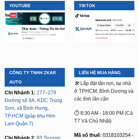
YOUTUBE
TIKTOK
CÔNG TY TNHH ZKAR
LIÊN HỆ MUA HÀNG
AUTO
🛠️
Lắp đặt tận nơi, tại nhà
ở TPHCM, Bình Dương và
Chi Nhánh 1:
277–279
các tỉnh lân cận
Đường số 9A, KDC Trung
Sơn, xã Bình Hưng,
⏱️ 8:30 AM - 18:00 PM (Cả
TP.HCM (giáp khu Him
T7 Và Chủ Nhật)
Lam Quận 7)
Mã số thuế:
0318103254 -
Chi Nhánh 2:
93 Trương