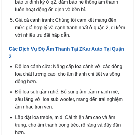
bảo trì định kỳ ở q2, đảm bảo hệ thống âm thanh
luôn hoạt động ổn định và bền bỉ.
Giá cả cạnh tranh: Chúng tôi cam kết mang đến
mức giá hợp lý và cạnh tranh nhất ở quận 2, đi kèm
với nhiều ưu đãi hấp dẫn.
Các Dịch Vụ Độ Âm Thanh Tại ZKar Auto Tại Quận
2
Độ loa cánh cửa: Nâng cấp loa cánh với các dòng
loa chất lượng cao, cho âm thanh chi tiết và sống
động hơn.
Độ loa sub gầm ghế: Bổ sung âm trầm mạnh mẽ,
sâu lắng với loa sub woofer, mang đến trải nghiệm
âm nhạc trọn vẹn.
Lắp đặt loa treble, mid: Cải thiện âm cao và âm
trung, cho âm thanh trong trẻo, rõ ràng và đầy đặn
hơn.