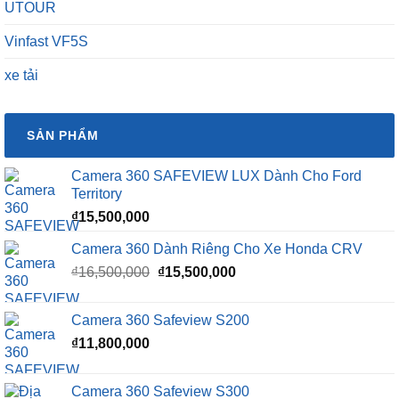
UTOUR
Vinfast VF5S
xe tải
SẢN PHẨM
Camera 360 SAFEVIEW LUX Dành Cho Ford
Territory
₫
15,500,000
Camera 360 Dành Riêng Cho Xe Honda CRV
Giá
Giá
₫
16,500,000
₫
15,500,000
gốc
hiện
là:
tại
Camera 360 Safeview S200
₫16,500,000.
là:
₫
11,800,000
₫15,500,000.
Camera 360 Safeview S300