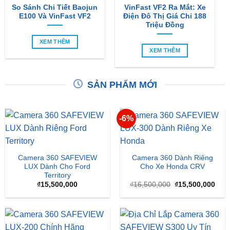
So Sánh Chi Tiết Baojun
VinFast VF2 Ra Mắt: Xe
E100 Và VinFast VF2
Điện Đô Thị Giá Chỉ 188
Triệu Đồng
XEM THÊM
XEM THÊM
SẢN PHẨM MỚI
-6%
Camera 360 SAFEVIEW
Camera 360 Dành Riêng
LUX Dành Cho Ford
Cho Xe Honda CRV
Territory
Giá
Giá
₫
15,500,000
₫
16,500,000
₫
15,500,000
gốc
hiện
là:
tại
₫16,500,000.
là:
₫15,