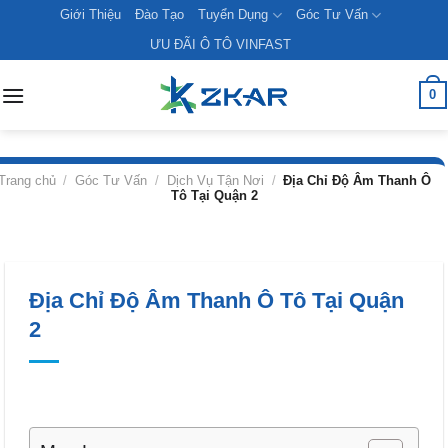
Skip
Giới Thiệu
Đào Tạo
Tuyển Dụng
Góc Tư Vấn
to
ƯU ĐÃI Ô TÔ VINFAST
content
0
Trang chủ
/
Góc Tư Vấn
/
Dịch Vụ Tận Nơi
/
Địa Chỉ Độ Âm Thanh Ô
Tô Tại Quận 2
Địa Chỉ Độ Âm Thanh Ô Tô Tại Quận
2