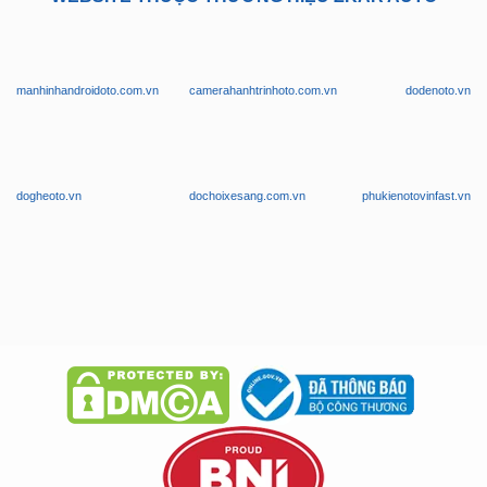
manhinhandroidoto.com.vn
camerahanhtrinhoto.com.vn
dodenoto.vn
dogheoto.vn
dochoixesang.com.vn
phukienotovinfast.vn