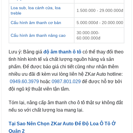
Loa sub
,
loa cánh cửa
,
loa
1.500.000 - 29.000.000đ
treble
Cấu hình âm thanh cơ bản
5.000.000đ - 20.000.000
30.000.000-
Cấu hình âm thanh nâng cao
60.000.000đ
Lưu ý: Bảng giá
độ âm thanh ô tô
có thể thay đổi theo
tình hình kinh tế và chất lượng nguồn hàng và sản
phẩm. Để được báo giá chi tiết cũng như nhận thêm
nhiều ưu đãi đi kèm vui lòng liên hệ ZKar Auto hotline:
0949.60.3979
hoặc
0987.801.029
để được hỗ trợ bởi
đội ngũ kỹ thuật viên tận tâm.
Tóm lại, nâng cấp âm thanh cho ô tô thật sự không đắt
nếu so với chất lượng loa mang lại.
Tại Sao Nên Chọn ZKar Auto Để Độ Loa Ô Tô Ở
Quận 2