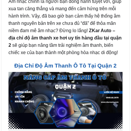
Âm nhạc chính là người bạn đồng hành tuyệt vời, giúp
xua tan căng thẳng và mang đến cảm hứng trên mỗi
hành trình. Vậy, đã bao giờ bạn cảm thấy hệ thống âm
thanh nguyên bản trên xe chưa đủ “đã” để thỏa mãn
niềm đam mê âm nhạc? Đừng lo lắng!
ZKar Auto –
địa chỉ độ âm thanh xe hơi uy tín hàng đầu tại quận
2
sẽ giúp bạn nâng tầm trải nghiệm âm thanh, biến
chiếc xe của bạn thành một phòng hòa nhạc di động!
Địa Chỉ Độ Âm Thanh Ô Tô Tại Quận 2