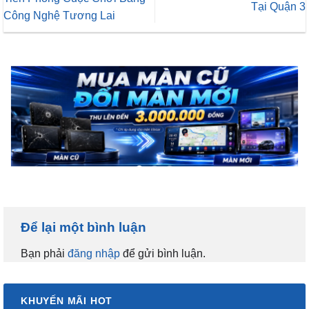
Tại Quận 3
Công Nghệ Tương Lai
Để lại một bình luận
Bạn phải
đăng nhập
để gửi bình luận.
KHUYẾN MÃI HOT