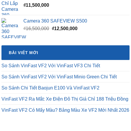
₫
11,500,000
Camera 360 SAFEVIEW S500
Giá
Giá
₫
16,500,000
₫
12,500,000
gốc
hiện
là:
tại
₫16,500,000.
là:
BÀI VIẾT MỚI
₫12,500,000.
So Sánh VinFast VF2 Với VinFast VF3 Chi Tiết
So Sánh VinFast VF2 Với VinFast Minio Green Chi Tiết
So Sánh Chi Tiết Baojun E100 Và VinFast VF2
VinFast VF2 Ra Mắt: Xe Điện Đô Thị Giá Chỉ 188 Triệu Đồng
VinFast VF2 Có Mấy Màu? Bảng Màu Xe VF2 Mới Nhất 2026