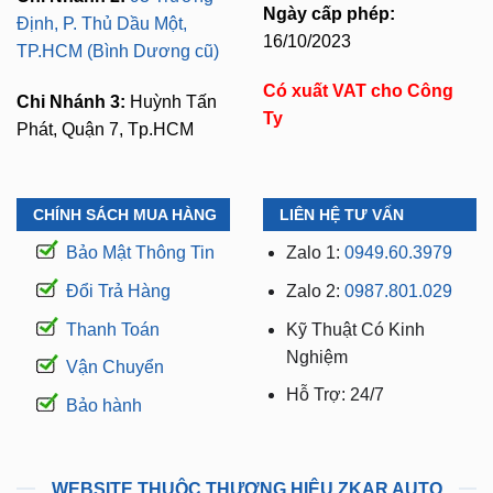
Ngày cấp phép:
Định, P. Thủ Dầu Một,
16/10/2023
TP.HCM (Bình Dương cũ)
Có xuất VAT cho Công
Chi Nhánh 3:
Huỳnh Tấn
Ty
Phát, Quận 7, Tp.HCM
CHÍNH SÁCH MUA HÀNG
LIÊN HỆ TƯ VẤN
Bảo Mật Thông Tin
Zalo 1:
0949.60.3979
Đổi Trả Hàng
Zalo 2:
0987.801.029
Thanh Toán
Kỹ Thuật Có Kinh
Nghiệm
Vận Chuyển
Hỗ Trợ: 24/7
Bảo hành
WEBSITE THUỘC THƯƠNG HIỆU ZKAR AUTO