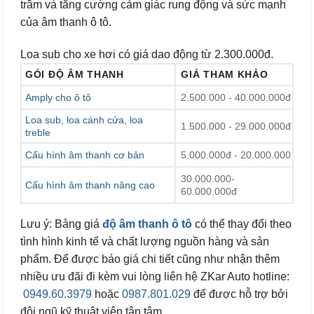
trầm và tăng cường cảm giác rung động và sức mạnh
của âm thanh ô tô.
Loa sub cho xe hơi có giá dao động từ 2.300.000đ.
GÓI ĐỘ ÂM THANH
GIÁ THAM KHẢO
Amply cho ô tô
2.500.000 - 40.000.000đ
Loa sub
,
loa cánh cửa
,
loa
1.500.000 - 29.000.000đ
treble
Cấu hình âm thanh cơ bản
5.000.000đ - 20.000.000
30.000.000-
Cấu hình âm thanh nâng cao
60.000.000đ
Lưu ý: Bảng giá
độ âm thanh ô tô
có thể thay đổi theo
tình hình kinh tế và chất lượng nguồn hàng và sản
phẩm. Để được báo giá chi tiết cũng như nhận thêm
nhiều ưu đãi đi kèm vui lòng liên hệ ZKar Auto hotline:
0949.60.3979
hoặc
0987.801.029
để được hỗ trợ bởi
đội ngũ kỹ thuật viên tận tâm.