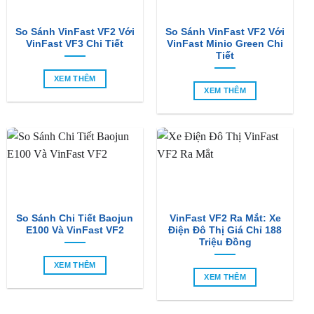
So Sánh VinFast VF2 Với
So Sánh VinFast VF2 Với
VinFast VF3 Chi Tiết
VinFast Minio Green Chi
Tiết
XEM THÊM
XEM THÊM
So Sánh Chi Tiết Baojun
VinFast VF2 Ra Mắt: Xe
E100 Và VinFast VF2
Điện Đô Thị Giá Chỉ 188
Triệu Đồng
XEM THÊM
XEM THÊM