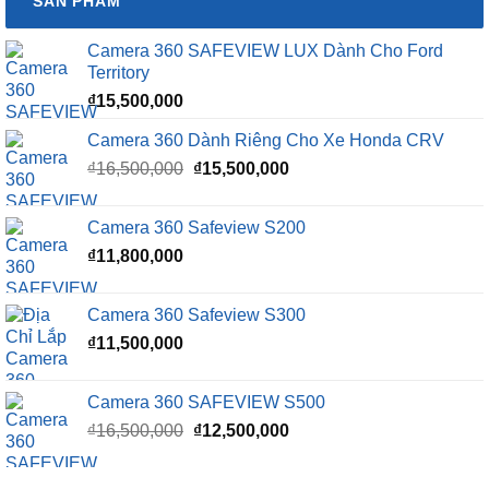
SẢN PHẨM
Camera 360 SAFEVIEW LUX Dành Cho Ford
Territory
₫
15,500,000
Camera 360 Dành Riêng Cho Xe Honda CRV
Giá
Giá
₫
16,500,000
₫
15,500,000
gốc
hiện
là:
tại
Camera 360 Safeview S200
₫16,500,000.
là:
₫
11,800,000
₫15,500,000.
Camera 360 Safeview S300
₫
11,500,000
Camera 360 SAFEVIEW S500
Giá
Giá
₫
16,500,000
₫
12,500,000
gốc
hiện
là:
tại