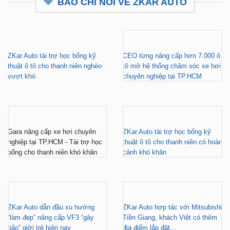
BÁO CHÍ NÓI VỀ ZKAR AUTO
ZKar Auto tài trợ học bổng kỹ
CEO từng nâng cấp hơn 7.000 ô
thuật ô tô cho thanh niên nghèo
tô mở hệ thống chăm sóc xe hơi
vượt khó
chuyên nghiệp tại TP.HCM
Gara nâng cấp xe hơi chuyên
ZKar Auto tài trợ học bổng kỹ
nghiệp tại TP.HCM - Tài trợ học
thuật ô tô cho thanh niên có hoàn
bổng cho thanh niên khó khăn
cảnh khó khăn
ZKar Auto dẫn đầu xu hướng
ZKar Auto hợp tác với Mitsubishi
“làm đẹp” nâng cấp VF3 “gây
Tiền Giang, khách Việt có thêm
bão” giới trẻ hiện nay
địa điểm lắp đặt...