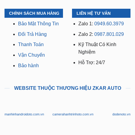
CHÍNH SÁCH MUA HÀNG
LIÊN HỆ TƯ VẤN
Bảo Mật Thông Tin
Zalo 1:
0949.60.3979
Đổi Trả Hàng
Zalo 2:
0987.801.029
Thanh Toán
Kỹ Thuật Có Kinh
Nghiệm
Vận Chuyển
Hỗ Trợ: 24/7
Bảo hành
WEBSITE THUỘC THƯƠNG HIỆU ZKAR AUTO
manhinhandroidoto.com.vn
camerahanhtrinhoto.com.vn
dodenoto.vn