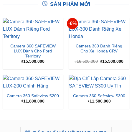
SẢN PHẨM MỚI
-6%
Camera 360 SAFEVIEW
Camera 360 Dành Riêng
LUX Dành Cho Ford
Cho Xe Honda CRV
Territory
Giá
Giá
₫
15,500,000
₫
16,500,000
₫
15,500,000
gốc
hiện
là:
tại
₫16,500,000.
là:
₫15,
Camera 360 Safeview S200
Camera 360 Safeview S300
₫
11,800,000
₫
11,500,000