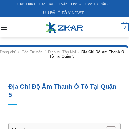
Skip
Giới Thiệu
Đào Tạo
Tuyển Dụng
Góc Tư Vấn
to
ƯU ĐÃI Ô TÔ VINFAST
content
0
Trang chủ
/
Góc Tư Vấn
/
Dịch Vụ Tận Nơi
/
Địa Chỉ Độ Âm Thanh Ô
Tô Tại Quận 5
Địa Chỉ Độ Âm Thanh Ô Tô Tại Quận
5