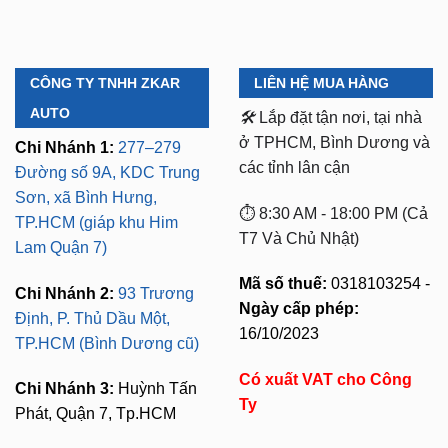
CÔNG TY TNHH ZKAR
LIÊN HỆ MUA HÀNG
AUTO
🛠️
Lắp đặt tận nơi, tại nhà
ở TPHCM, Bình Dương và
Chi Nhánh 1:
277–279
các tỉnh lân cận
Đường số 9A, KDC Trung
Sơn, xã Bình Hưng,
⏱️ 8:30 AM - 18:00 PM (Cả
TP.HCM (giáp khu Him
T7 Và Chủ Nhật)
Lam Quận 7)
Mã số thuế:
0318103254 -
Chi Nhánh 2:
93 Trương
Ngày cấp phép:
Định, P. Thủ Dầu Một,
16/10/2023
TP.HCM (Bình Dương cũ)
Có xuất VAT cho Công
Chi Nhánh 3:
Huỳnh Tấn
Ty
Phát, Quận 7, Tp.HCM