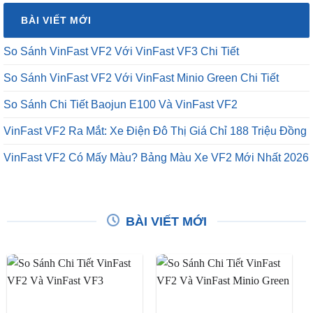
₫16,500,000.
là:
BÀI VIẾT MỚI
₫12,500,000.
So Sánh VinFast VF2 Với VinFast VF3 Chi Tiết
So Sánh VinFast VF2 Với VinFast Minio Green Chi Tiết
So Sánh Chi Tiết Baojun E100 Và VinFast VF2
VinFast VF2 Ra Mắt: Xe Điện Đô Thị Giá Chỉ 188 Triệu Đồng
VinFast VF2 Có Mấy Màu? Bảng Màu Xe VF2 Mới Nhất 2026
BÀI VIẾT MỚI