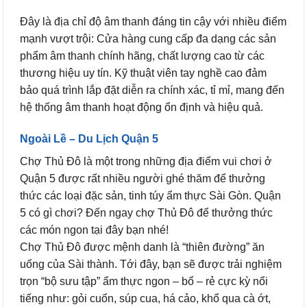
Đây là địa chỉ độ âm thanh đáng tin cậy với nhiều điểm
mạnh vượt trội: Cửa hàng cung cấp đa dạng các sản
phẩm âm thanh chính hãng, chất lượng cao từ các
thương hiệu uy tín. Kỹ thuật viên tay nghề cao đảm
bảo quá trình lắp đặt diễn ra chính xác, tỉ mỉ, mang đến
hệ thống âm thanh hoạt động ổn định và hiệu quả.
Ngoài Lề – Du Lịch Quận 5
Chợ Thủ Đô là một trong những địa điểm vui chơi ở
Quận 5 được rất nhiều người ghé thăm để thưởng
thức các loại đặc sản, tinh túy ẩm thực Sài Gòn. Quận
5 có gì chơi? Đến ngay chợ Thủ Đô để thưởng thức
các món ngon tại đây bạn nhé!
Chợ Thủ Đô được mệnh danh là “thiên đường” ăn
uống của Sài thành. Tới đây, bạn sẽ được trải nghiệm
trọn “bộ sưu tập” ẩm thực ngon – bổ – rẻ cực kỳ nổi
tiếng như: gỏi cuốn, súp cua, há cảo, khổ qua cà ớt,