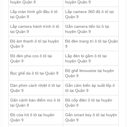
huyện Quận 9
huyện Quận 9
Lắp màn hình gối đầu ô tô
Lắp camera 360 độ ô tô tại
tại Quận 9
Quận 9
Lắp camera hành trình ô tô
Gắn camera tiến lùi ô tại
tại Quận 9
huyện Quận 9
Độ âm thanh ô tô tại huyện
Độ đèn trang trí ô tô tại Quận
Quận 9
9
Độ đèn pha cos ô tô tại
Lắp đèn bi gầm ô tô tại
Quận 9
huyện Quận 9
Độ ghế limousine tại huyện
Bọc ghế da ô tô tại Quận 9
Quận 9
Dán phim cách nhiệt ô tô tại
Gắn cảm biến áp suất lốp ô
Quận 9
tô tại Quận 9
Gắn cảnh báo điểm mù ô tô
Độ cốp điện ô tô tại huyện
tại Quận 9
Quận 9
Độ cửa hít ô tô tại huyện
Gắn smart key ô tô tại huyện
Quận 9
Quận 9