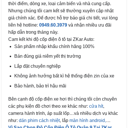
thời điểm, dòng xe, loại cảm biến và nhà cung cấp.
Nhưng chúng tôi cam kết sẽ thường xuyên cập nhật
giá chính xác. Để được hỗ trợ báo giá chi tiết, vui lòng
liên hệ hotline:
0949.60.3979
và nhận nhiều ưu đãi
hấp dẫn trong tháng này.
Cam kết khi độ cốp điện ô tô tại ZKar Auto:
Sản phẩm nhập khẩu chính hãng 100%
Bán đúng giá niêm yết thị trường
Lắp đặt chuyên nghiệp
Không ảnh hưởng bất kì hệ thống điện zin của xe
Bảo hành, bảo trì hậu mãi
Bên cạnh độ cốp điện xe hơi thì chúng tôi còn chuyên
các phụ kiện đồ chơi theo xe khác như:
cửa hít
,
camera hành trình, áp suất lốp…và nhiều dịch vụ khác
như:
dán phim cách nhiệt
, lắp
màn hình android,
…
Vì Sao Chọn Độ Cốp Điện Ô Tô Quận 9 Tại ZKar