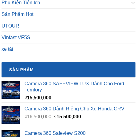
Phụ Kiện Tiện Ích
Sản Phẩm Hot
UTOUR
Vinfast VF5S
xe tải
SẢN PHẨM
Camera 360 SAFEVIEW LUX Dành Cho Ford
Territory
₫
15,500,000
Camera 360 Dành Riêng Cho Xe Honda CRV
Giá
Giá
₫
16,500,000
₫
15,500,000
gốc
hiện
là:
tại
Camera 360 Safeview S200
₫16,500,000.
là: