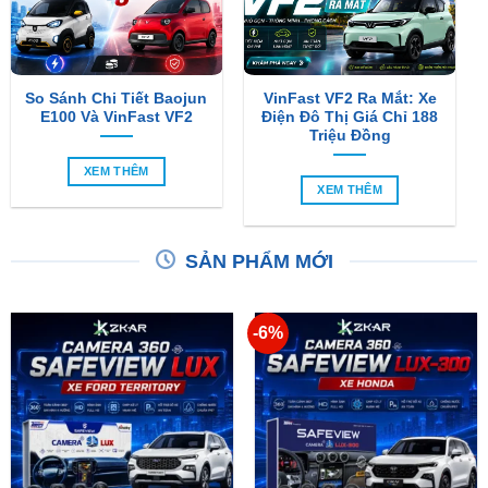
So Sánh Chi Tiết Baojun
VinFast VF2 Ra Mắt: Xe
E100 Và VinFast VF2
Điện Đô Thị Giá Chỉ 188
Triệu Đồng
XEM THÊM
XEM THÊM
SẢN PHẨM MỚI
-6%