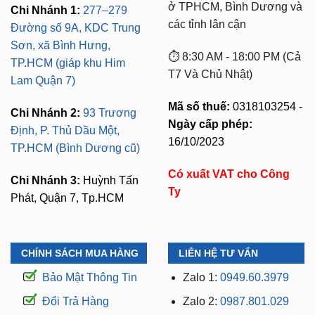
ở TPHCM, Bình Dương và
Chi Nhánh 1:
277–279
các tỉnh lân cận
Đường số 9A, KDC Trung
Sơn, xã Bình Hưng,
⏱️ 8:30 AM - 18:00 PM (Cả
TP.HCM (giáp khu Him
T7 Và Chủ Nhật)
Lam Quận 7)
Mã số thuế:
0318103254 -
Chi Nhánh 2:
93 Trương
Ngày cấp phép:
Định, P. Thủ Dầu Một,
16/10/2023
TP.HCM (Bình Dương cũ)
Có xuất VAT cho Công
Chi Nhánh 3:
Huỳnh Tấn
Ty
Phát, Quận 7, Tp.HCM
CHÍNH SÁCH MUA HÀNG
LIÊN HỆ TƯ VẤN
Bảo Mật Thông Tin
Zalo 1:
0949.60.3979
Đổi Trả Hàng
Zalo 2:
0987.801.029