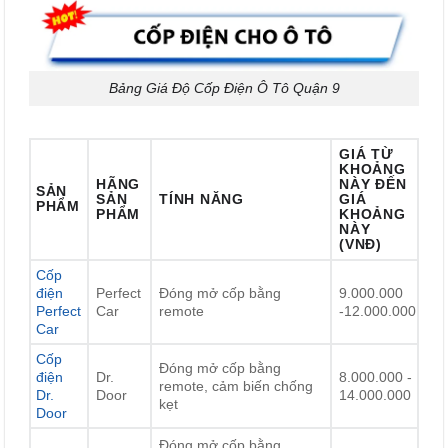
Bảng Giá Độ Cốp Điện Ô Tô Quận 9
GIÁ TỪ
KHOẢNG
HÃNG
NÀY ĐẾN
SẢN
SẢN
TÍNH NĂNG
GIÁ
PHẨM
PHẨM
KHOẢNG
NÀY
(VNĐ)
Cốp
điện
Perfect
Đóng mở cốp bằng
9.000.000
Perfect
Car
remote
-12.000.000
Car
Cốp
Đóng mở cốp bằng
điện
Dr.
8.000.000 -
remote, cảm biến chống
Dr.
Door
14.000.000
kẹt
Door
Đóng mở cốp bằng