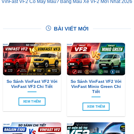
VinFast VF2 Có Mấy Màu? Bảng Màu Xe VF2 Mới Nhất 2026
BÀI VIẾT MỚI
So Sánh VinFast VF2 Với
So Sánh VinFast VF2 Với
VinFast VF3 Chi Tiết
VinFast Minio Green Chi
Tiết
XEM THÊM
XEM THÊM