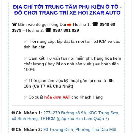
ĐỊA CHỈ TỚI TRUNG TÂM PHỤ KIỆN Ô TÔ -
ĐỒ CHƠI TRANG TRÍ XE HƠI ZKAR AUTO
☎
☎
Bấm vào để gọi Tổng Đài
Hotline 1:
0949 60
☎
3979
– Hotline 2:
0987 801 029
✅ Tới nâng cấp, lắp đặt tận nơi tại Tp.HCM và các
tỉnh lân cận
✅ Cam kết: Tư vấn tận nơi miễn phí, hàng hóa kém
chất lượng ( hay lỗi do nhà sản xuất ) => hoàn tiền
100%.
✅ Thời gian làm việc kỹ thuật gắn tại nhà từ:
8h –
18h (Cả T7 Và Chủ Nhật)
✅ Có xuất
hóa đơn VAT
cho Khách Hàng
🌐 Chi Nhánh 1:
277–279 Đường số 9A, KDC Trung Sơn,
xã Bình Hưng, TP.HCM (giáp khu Him Lam Quận 7)
🌐 Chi Nhánh 2:
93 Trương Định, Phường Thủ Dầu Một,