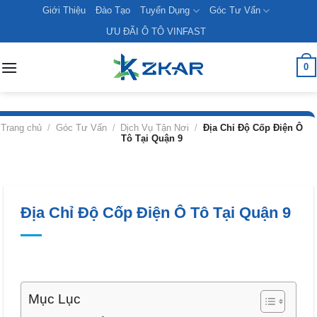
Skip
Giới Thiệu
Đào Tạo
Tuyển Dụng
Góc Tư Vấn
to
ƯU ĐÃI Ô TÔ VINFAST
content
0
Trang chủ
/
Góc Tư Vấn
/
Dịch Vụ Tận Nơi
/
Địa Chỉ Độ Cốp Điện Ô
Tô Tại Quận 9
Địa Chỉ Độ Cốp Điện Ô Tô Tại Quận 9
Mục Lục