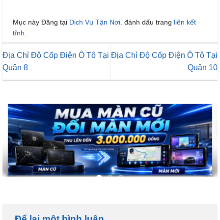
Mục này Đăng tại
Dịch Vụ Tận Nơi
. đánh dấu trang
liên kết
tĩnh
.
Địa Chỉ Độ Cốp Điện Ô Tô Tại
Địa Chỉ Độ Cốp Điện Ô Tô Tại
Quận 8
Quận 10
Để lại một bình luận