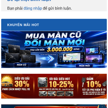
Bạn phải
đăng nhập
để gửi bình luận.
KHUYẾN MÃI HOT