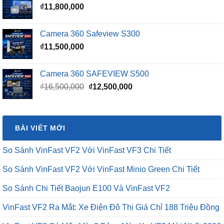
₫
11,800,000
₫15,500,000.
Camera 360 Safeview S300
₫
11,500,000
Camera 360 SAFEVIEW S500
Giá
Giá
₫
16,500,000
₫
12,500,000
gốc
hiện
là:
tại
₫16,500,000.
là:
BÀI VIẾT MỚI
₫12,500,000.
So Sánh VinFast VF2 Với VinFast VF3 Chi Tiết
So Sánh VinFast VF2 Với VinFast Minio Green Chi Tiết
So Sánh Chi Tiết Baojun E100 Và VinFast VF2
VinFast VF2 Ra Mắt: Xe Điện Đô Thị Giá Chỉ 188 Triệu Đồng