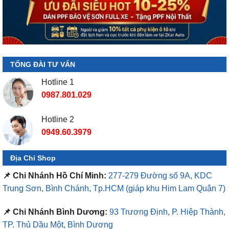
TỔNG ĐÀI TƯ VẤN
Hotline 1
0987.801.029
Hotline 2
0949.60.3979
Địa Chỉ Shop
📌 Chi Nhánh Hồ Chí Minh:
277-279 Đường số 9A, KDC
Trung Sơn, Bình Chánh, Tp.HCM
(giáp khu Him Lam Quận 7)
📌 Chi Nhánh Bình Dương:
93 Trương Định, P. Hiệp Thành,
TP. Thủ Dầu Một, Bình Dương