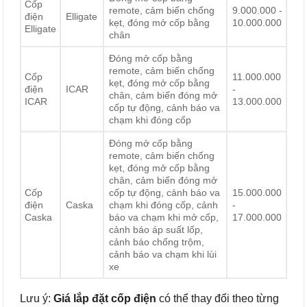
Cốp
remote, cảm biến chống
9.000.000 -
điện
Elligate
kẹt, đóng mở cốp bằng
10.000.000
Elligate
chân
Đóng mở cốp bằng
remote, cảm biến chống
Cốp
11.000.000
kẹt, đóng mở cốp bằng
điện
ICAR
-
chân, cảm biến đóng mở
ICAR
13.000.000
cốp tự động, cảnh báo va
chạm khi đóng cốp
Đóng mở cốp bằng
remote, cảm biến chống
kẹt, đóng mở cốp bằng
chân, cảm biến đóng mở
Cốp
cốp tự động, cảnh báo va
15.000.000
điện
Caska
chạm khi đóng cốp, cảnh
-
Caska
báo va chạm khi mở cốp,
17.000.000
cảnh báo áp suất lốp,
cảnh báo chống trộm,
cảnh báo va chạm khi lùi
xe
Lưu ý:
Giá lắp đặt cốp điện
có thể thay đổi theo từng