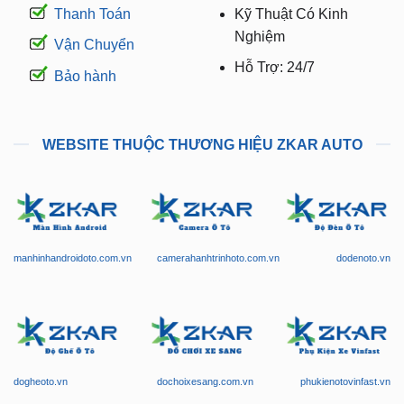
Thanh Toán
Kỹ Thuật Có Kinh
Nghiệm
Vận Chuyển
Hỗ Trợ: 24/7
Bảo hành
WEBSITE THUỘC THƯƠNG HIỆU ZKAR AUTO
manhinhandroidoto.com.vn
camerahanhtrinhoto.com.vn
dodenoto.vn
dogheoto.vn
dochoixesang.com.vn
phukienotovinfast.vn