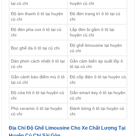
tại củ chi
huyện củ chi
Độ âm thanh ô tô tại huyện
Độ đèn trang trí ô tô tại củ
củ chi
chi
Độ đèn pha cos ô tô tại củ
Lắp đèn bi gầm ô tô tại
chi
huyện củ chi
Độ ghế limousine tại huyện
Bọc ghế da ô tô tại củ chi
củ chi
Dán phim cách nhiệt ô tô tại
Gắn cảm biến áp suất lốp ô
củ chi
tô tại củ chi
Gắn cảnh báo điểm mù ô tô
Độ cốp điện ô tô tại huyện củ
tại củ chi
chi
Độ cửa hít ô tô tại huyện củ
Gắn smart key ô tô tại huyện
chi
củ chi
Phủ ceramic ô tô tại huyện
Đánh bóng ô tô tại huyện củ
củ chi
chi
Địa Chỉ Độ Ghế Limousine Cho Xe Chất Lượng Tại
Huyện Củ Chi Sài Gòn