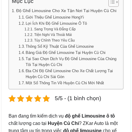
Mục Lục
Độ Ghế Limousine Cho Xe Tận Nơi Tại Huyện Củ Chi
Giới Thiệu Ghế Limousine HongYi
Lợi Ích Khi Độ Ghế Limousine Ô Tô
Sang Trọng Và Đẳng Cấp
Tiện Nghi Và Thoải Mái
Tùy Chỉnh Theo Yêu Cầu
Thông Số Kỹ Thuật Của Ghế Limousine
Bảng Giá Độ Ghế Limousine Tại Huyện Củ Chi
Tại Sao Chọn Dịch Vụ Độ Ghế Limousine Của Chúng
Tôi Tại Huyện Củ Chi
Địa Chỉ Độ Ghế Limousine Cho Xe Chất Lượng Tại
Huyện Củ Chi Sài Gòn
Một Số Thông Tin Về Huyện Củ Chi Mới Nhất
5/5 - (1 bình chọn)
Bạn đang tìm kiếm dịch vụ
độ ghế Limousine ô tô
chất lượng cao tại
Huyện Củ Chi
? ZKar Auto là một
trung tâm uy tín trong việc
độ ghế limousine
cho xế