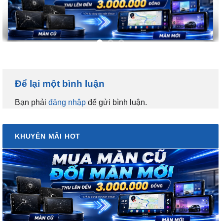
Để lại một bình luận
Bạn phải
đăng nhập
để gửi bình luận.
KHUYẾN MÃI HOT