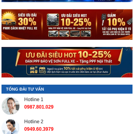
TỔNG ĐÀI TƯ VẤN
Hotline 1
0987.801.029
Hotline 2
0949.60.3979