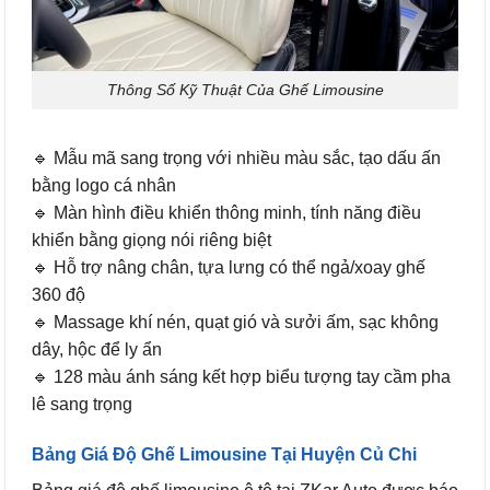
Thông Số Kỹ Thuật Của Ghế Limousine
🔹 Mẫu mã sang trọng với nhiều màu sắc, tạo dấu ấn
bằng logo cá nhân
🔹 Màn hình điều khiển thông minh, tính năng điều
khiển bằng giọng nói riêng biệt
🔹 Hỗ trợ nâng chân, tựa lưng có thể ngả/xoay ghế
360 độ
🔹 Massage khí nén, quạt gió và sưởi ấm, sạc không
dây, hộc để ly ẩn
🔹 128 màu ánh sáng kết hợp biểu tượng tay cầm pha
lê sang trọng
Bảng Giá Độ Ghế Limousine Tại Huyện Củ Chi