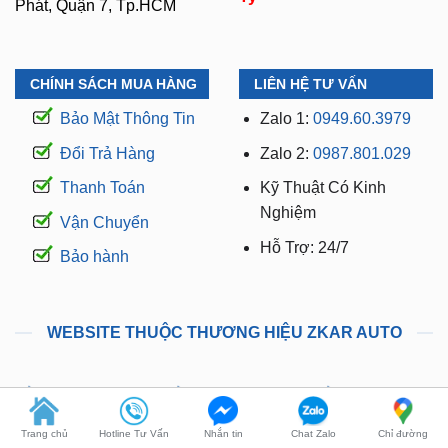
Phát, Quận 7, Tp.HCM
CHÍNH SÁCH MUA HÀNG
LIÊN HỆ TƯ VẤN
Bảo Mật Thông Tin
Zalo 1:
0949.60.3979
Đổi Trả Hàng
Zalo 2:
0987.801.029
Thanh Toán
Kỹ Thuật Có Kinh
Nghiệm
Vận Chuyển
Hỗ Trợ: 24/7
Bảo hành
WEBSITE THUỘC THƯƠNG HIỆU ZKAR AUTO
Trang chủ
Hotline Tư Vấn
Nhắn tin
Chat Zalo
Chỉ đường