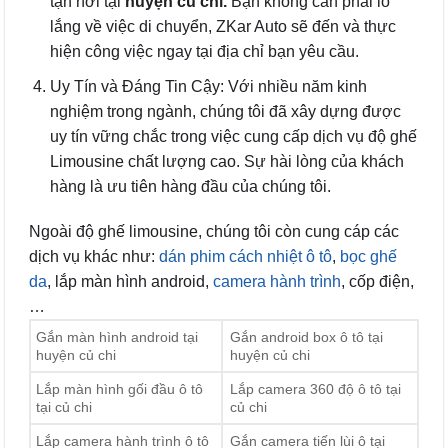
tận nơi tại
huyện củ chi.
Bạn không cần phải lo
lắng về việc di chuyển, ZKar Auto sẽ đến và thực
hiện công việc ngay tại địa chỉ bạn yêu cầu.
Uy Tín và Đáng Tin Cậy: Với nhiều năm kinh
nghiệm trong ngành, chúng tôi đã xây dựng được
uy tín vững chắc trong việc cung cấp dịch vụ độ ghế
Limousine chất lượng cao. Sự hài lòng của khách
hàng là ưu tiên hàng đầu của chúng tôi.
Ngoài độ ghế limousine, chúng tôi còn cung cáp các
dịch vụ khác như:
dán phim cách nhiệt ô tô
,
bọc ghế
da
, lắp màn hình android,
camera hành trình
, cốp điện,
…
Gắn màn hình android tại
Gắn android box ô tô tại
huyện củ chi
huyện củ chi
Lắp màn hình gối đầu ô tô
Lắp camera 360 độ ô tô tại
tại củ chi
củ chi
Lắp camera hành trình ô tô
Gắn camera tiến lùi ô tại