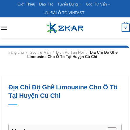
Skip
Giới Thiệu
Đào Tạo
Tuyển Dụng
Góc Tư Vấn
to
ƯU ĐÃI Ô TÔ VINFAST
content
0
Trang chủ
/
Góc Tư Vấn
/
Dịch Vụ Tận Nơi
/
Địa Chỉ Độ Ghế
Limousine Cho Ô Tô Tại Huyện Củ Chi
Địa Chỉ Độ Ghế Limousine Cho Ô Tô
Tại Huyện Củ Chi