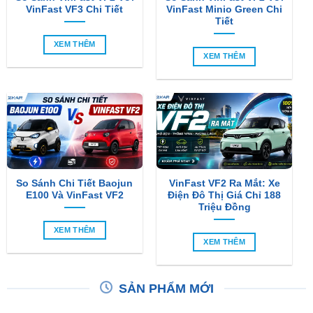
VinFast VF3 Chi Tiết
VinFast Minio Green Chi
Tiết
XEM THÊM
XEM THÊM
So Sánh Chi Tiết Baojun
VinFast VF2 Ra Mắt: Xe
E100 Và VinFast VF2
Điện Đô Thị Giá Chỉ 188
Triệu Đồng
XEM THÊM
XEM THÊM
SẢN PHẨM MỚI