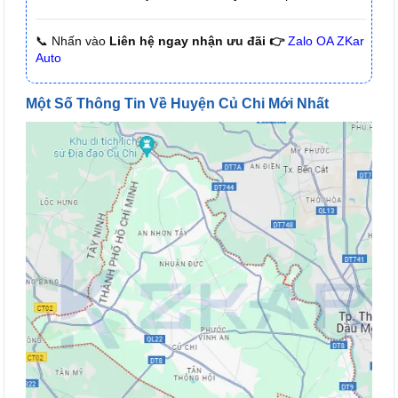
📞 Nhấn vào
Liên hệ ngay nhận ưu đãi 👉
Zalo OA ZKar
Auto
Một Số Thông Tin Về Huyện Củ Chi Mới Nhất