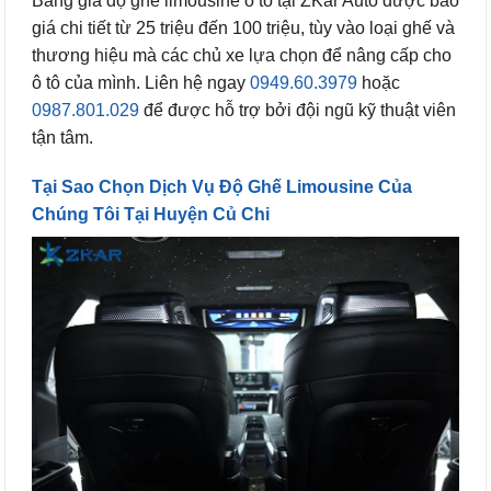
Bảng giá độ ghế limousine ô tô tại ZKar Auto được báo
giá chi tiết từ 25 triệu đến 100 triệu, tùy vào loại ghế và
thương hiệu mà các chủ xe lựa chọn để nâng cấp cho
ô tô của mình. Liên hệ ngay
0949.60.3979
hoặc
0987.801.029
để được hỗ trợ bởi đội ngũ kỹ thuật viên
tận tâm.
Tại Sao Chọn Dịch Vụ Độ Ghế Limousine Của
Chúng Tôi Tại Huyện Củ Chi