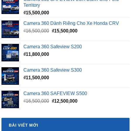
Territory
₫
15,500,000
Camera 360 Dành Riêng Cho Xe Honda CRV
Giá
Giá
₫
16,500,000
₫
15,500,000
gốc
hiện
là:
tại
Camera 360 Safeview S200
₫16,500,000.
là:
₫
11,800,000
₫15,500,000.
Camera 360 Safeview S300
₫
11,500,000
Camera 360 SAFEVIEW S500
Giá
Giá
₫
16,500,000
₫
12,500,000
gốc
hiện
là:
tại
₫16,500,000.
là:
BÀI VIẾT MỚI
₫12,500,000.