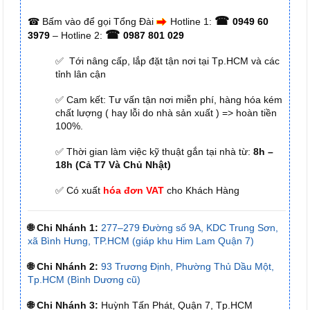
☎
☎
Bấm vào để gọi Tổng Đài
Hotline 1:
0949 60
☎
3979
– Hotline 2:
0987 801 029
✅ Tới nâng cấp, lắp đặt tận nơi tại Tp.HCM và các
tỉnh lân cận
✅ Cam kết: Tư vấn tận nơi miễn phí, hàng hóa kém
chất lượng ( hay lỗi do nhà sản xuất ) => hoàn tiền
100%.
✅ Thời gian làm việc kỹ thuật gắn tại nhà từ:
8h –
18h (Cả T7 Và Chủ Nhật)
✅ Có xuất
hóa đơn VAT
cho Khách Hàng
🌐 Chi Nhánh 1:
277–279 Đường số 9A, KDC Trung Sơn,
xã Bình Hưng, TP.HCM (giáp khu Him Lam Quận 7)
🌐 Chi Nhánh 2:
93 Trương Định, Phường Thủ Dầu Một,
Tp.HCM (Bình Dương cũ)
🌐 Chi Nhánh 3:
Huỳnh Tấn Phát, Quận 7, Tp.HCM