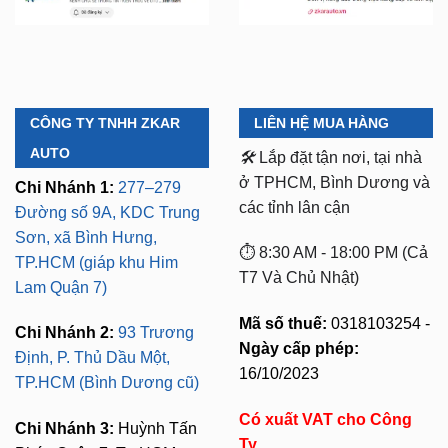
CÔNG TY TNHH ZKAR
LIÊN HỆ MUA HÀNG
AUTO
🛠️
Lắp đặt tận nơi, tại nhà
ở TPHCM, Bình Dương và
Chi Nhánh 1:
277–279
các tỉnh lân cận
Đường số 9A, KDC Trung
Sơn, xã Bình Hưng,
⏱️ 8:30 AM - 18:00 PM (Cả
TP.HCM (giáp khu Him
T7 Và Chủ Nhật)
Lam Quận 7)
Mã số thuế:
0318103254 -
Chi Nhánh 2:
93 Trương
Ngày cấp phép:
Định, P. Thủ Dầu Một,
16/10/2023
TP.HCM (Bình Dương cũ)
Có xuất VAT cho Công
Chi Nhánh 3:
Huỳnh Tấn
Ty