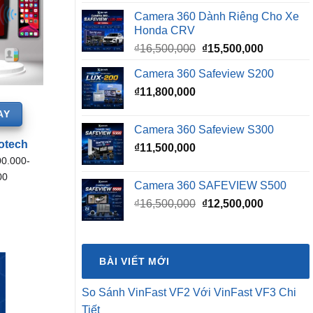
Camera 360 Dành Riêng Cho Xe
Honda CRV
Giá
Giá
₫
16,500,000
₫
15,500,000
gốc
hiện
Camera 360 Safeview S200
là:
tại
₫
11,800,000
₫16,500,000.
là:
₫15,500,0
AY
Camera 360 Safeview S300
otech
₫
11,500,000
00.000-
00
Camera 360 SAFEVIEW S500
Giá
Giá
₫
16,500,000
₫
12,500,000
gốc
hiện
là:
tại
₫16,500,000.
là:
BÀI VIẾT MỚI
₫12,500,0
So Sánh VinFast VF2 Với VinFast VF3 Chi
Tiết