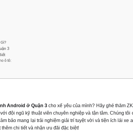
 Gì?
uận 3
iết
o ô tô:
ình Android
ở Quận 3
cho xế yêu của mình? Hãy ghé thăm ZKa
với đội ngũ kỹ thuật viên chuyên nghiệp và tận tâm. Chúng tôi
bảo mang lại trải nghiệm giải trí tuyệt vời và tiện ích lái xe a
 thêm chi tiết và nhận ưu đãi đặc biệt!