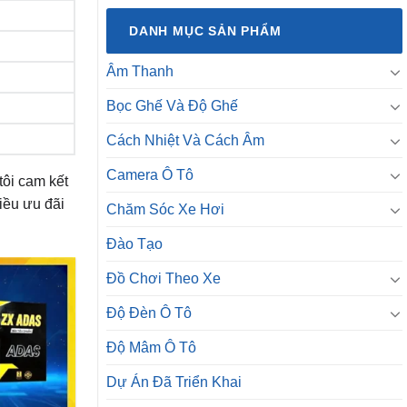
DANH MỤC SẢN PHẨM
Âm Thanh
Bọc Ghế Và Độ Ghế
Cách Nhiệt Và Cách Âm
Camera Ô Tô
tôi cam kết
iều ưu đãi
Chăm Sóc Xe Hơi
Đào Tạo
Đồ Chơi Theo Xe
Độ Đèn Ô Tô
Độ Mâm Ô Tô
Dự Án Đã Triển Khai