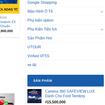
Google Shopping
Màn Hình Ô Tô
DROID
Phụ kiện option
Zestech ZX
 Chuẩn
Phụ Kiện Tiện Ích
Giá
,900,000
hiện
tại
Sản Phẩm Hot
,900,000.
là:
₫13,900,000.
UTOUR
Vinfast VF5S
xe tải
SẢN PHẨM
Camera 360 SAFEVIEW LUX
Dành Cho Ford Territory
₫
15,500,000