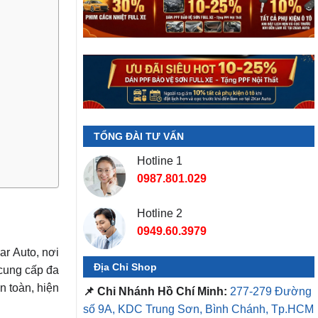
TỔNG ĐÀI TƯ VẤN
Hotline 1
0987.801.029
Hotline 2
0949.60.3979
r Auto, nơi
Địa Chỉ Shop
 cung cấp đa
n toàn, hiện
📌 Chi Nhánh Hồ Chí Minh:
277-279 Đường
số 9A, KDC Trung Sơn, Bình Chánh, Tp.HCM