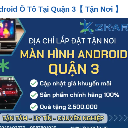
droid Ô Tô Tại Quận 3【 Tận Nơi 】