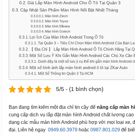
Giá Lắp Màn Hình Android Cho Ô Tô Tại Quận 3
Cập Nhật Sản Phẩm Màn Hình Nổi Bật Nhất Tháng
Màn hình Ztech
Màn hình Teyes
Màn hình Elliview
Màn hình Gotech
Lợi Ích Của Màn Hình Android Trong Ô Tô
Tại Quận 3 – Tiêu Chí Chọn Màn Hình Android Của Bạn La
【 Địa Chỉ 】 Lắp Màn Hình Android Ô Tô Chính Hãng Tại Q
Một Số Lưu Ý Khi Gắn Màn Hình Android Các Chủ Xe Cần B
Dưới đây là một số lưu ý cụ thể khi gắn màn hình Android ch
Một số hình ảnh lắp màn hình android ô tô tại ZKar Auto
Một Số Thông tin Quận 3 Tp.HCM
5/5 - (1 bình chọn)
Bạn đang tìm kiếm một địa chỉ tin cậy để
nâng cấp màn h
cung cấp dịch vụ lắp đặt màn hình Android chất lượng cao 
dạng các mẫu màn hình Android phù hợp với mọi loại xe, đảm 
đại. Liên hệ ngay
0949.60.3979
hoặc
0987.801.029
để biết