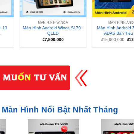
MÀN HÌNH WINCA
MÀN HÌNH AN
+ 13
Màn Hình Android Winca S170+
Màn Hình Android 
a
QLED
ADAS Bản Tiêu
Giá
₫
7,800,000
₫
15,900,000
₫
13
gốc
là:
₫15
 Màn Hình Nổi Bật Nhất Tháng