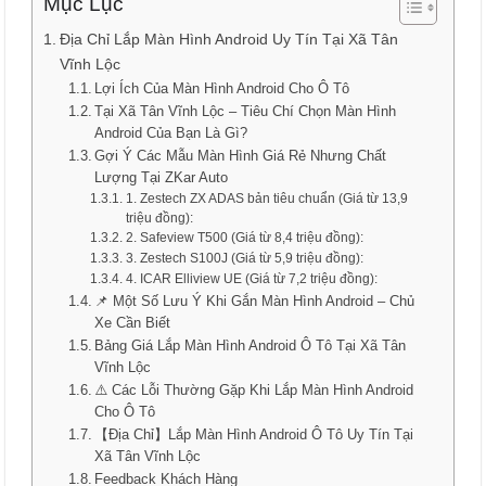
Mục Lục
Địa Chỉ Lắp Màn Hình Android Uy Tín Tại Xã Tân
Vĩnh Lộc
Lợi Ích Của Màn Hình Android Cho Ô Tô
Tại Xã Tân Vĩnh Lộc – Tiêu Chí Chọn Màn Hình
Android Của Bạn Là Gì?
Gợi Ý Các Mẫu Màn Hình Giá Rẻ Nhưng Chất
Lượng Tại ZKar Auto
1. Zestech ZX ADAS bản tiêu chuẩn (Giá từ 13,9
triệu đồng):
2. Safeview T500 (Giá từ 8,4 triệu đồng):
3. Zestech S100J (Giá từ 5,9 triệu đồng):
4. ICAR Elliview UE (Giá từ 7,2 triệu đồng):
📌 Một Số Lưu Ý Khi Gắn Màn Hình Android – Chủ
Xe Cần Biết
Bảng Giá Lắp Màn Hình Android Ô Tô Tại Xã Tân
Vĩnh Lộc
⚠️ Các Lỗi Thường Gặp Khi Lắp Màn Hình Android
Cho Ô Tô
【Địa Chỉ】Lắp Màn Hình Android Ô Tô Uy Tín Tại
Xã Tân Vĩnh Lộc
Feedback Khách Hàng