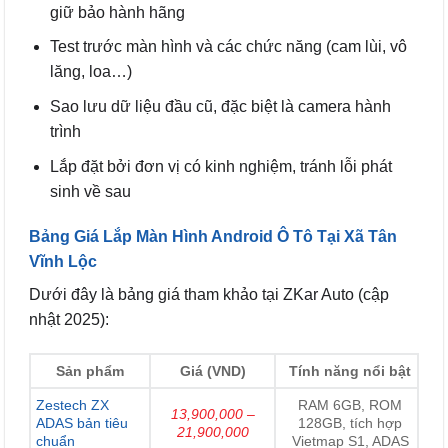
giữ bảo hành hãng
Test trước màn hình và các chức năng (cam lùi, vô
lăng, loa…)
Sao lưu dữ liệu đầu cũ, đặc biệt là camera hành
trình
Lắp đặt bởi đơn vị có kinh nghiệm, tránh lỗi phát
sinh về sau
Bảng Giá Lắp Màn Hình Android Ô Tô Tại Xã Tân
Vĩnh Lộc
Dưới đây là bảng giá tham khảo tại ZKar Auto (cập
nhật 2025):
Sản phẩm
Giá (VND)
Tính năng nổi bật
Zestech ZX
RAM 6GB, ROM
13,900,000 –
ADAS bản tiêu
128GB, tích hợp
21,900,000
chuẩn
Vietmap S1, ADAS