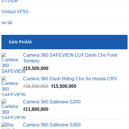
UTOUR
Vinfast VF5S
xe tải
SẢN PHẨM
Camera 360 SAFEVIEW LUX Dành Cho Ford
Territory
₫
15,500,000
Camera 360 Dành Riêng Cho Xe Honda CRV
Giá
Giá
₫
16,500,000
₫
15,500,000
gốc
hiện
là:
tại
Camera 360 Safeview S200
₫16,500,000.
là:
₫
11,800,000
₫15,500,000.
Camera 360 Safeview S300