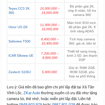
Độ phân giải 2K,
Teyes CC3 2K
10,000,000 –
chip 8 nhân, hỗ trợ
360
14,000,000
camera 360
Màn hình 9/10 inch,
11,900,000 –
Utour US i2K
độ phân giải 2K, 8
16,000,000
tính năng ADAS
8,400,000 –
Tích hợp camera
Safeview T500
10,400,000
360, giá rẻ, bền bỉ
Thiết kế sang trọng,
7,200,000 –
ICAR Elliview UE
kính 2.5D, âm thanh
8,800,000
DSP
Giá rẻ, RAM 2GB,
Zestech S100J
5,900,000
ROM 32GB, phù
hợp xe phổ thông
Lưu ý: Giá trên đã bao gồm chi phí lắp đặt tại Xã Tân
Vĩnh Lộc.
ZKar Auto
thường xuyên có ưu đãi như tặng
camera lùi, thẻ nhớ, hoặc miễn phí lắp đặt. Liên hệ
hotline
0949.603.979
hoặc
0987.801.029
để được báo