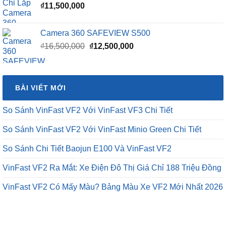
₫
11,500,000
Camera 360 SAFEVIEW S500
Giá
Giá
₫
16,500,000
₫
12,500,000
gốc
hiện
là:
tại
₫16,500,000.
là:
BÀI VIẾT MỚI
₫12,500,000.
So Sánh VinFast VF2 Với VinFast VF3 Chi Tiết
So Sánh VinFast VF2 Với VinFast Minio Green Chi Tiết
So Sánh Chi Tiết Baojun E100 Và VinFast VF2
VinFast VF2 Ra Mắt: Xe Điện Đô Thị Giá Chỉ 188 Triệu Đồng
VinFast VF2 Có Mấy Màu? Bảng Màu Xe VF2 Mới Nhất 2026