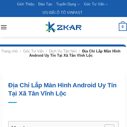
Skip
Giới Thiệu
Đào Tạo
Tuyển Dụng
Góc Tư Vấn
to
ƯU ĐÃI Ô TÔ VINFAST
content
0
Trang chủ
/
Góc Tư Vấn
/
Dịch Vụ Tận Nơi
/
Địa Chỉ Lắp Màn Hình
Android Uy Tín Tại Xã Tân Vĩnh Lộc
Địa Chỉ Lắp Màn Hình Android Uy Tín
Tại Xã Tân Vĩnh Lộc