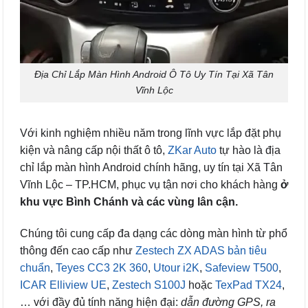
Địa Chỉ Lắp Màn Hình Android Ô Tô Uy Tín Tại Xã Tân
Vĩnh Lộc
Với kinh nghiệm nhiều năm trong lĩnh vực lắp đặt phụ
kiện và nâng cấp nội thất ô tô,
ZKar Auto
tự hào là địa
chỉ lắp màn hình Android chính hãng, uy tín tại Xã Tân
Vĩnh Lộc – TP.HCM, phục vụ tận nơi cho khách hàng
ở
khu vực Bình Chánh và các vùng lân cận.
Chúng tôi cung cấp đa dạng các dòng màn hình từ phổ
thông đến cao cấp như
Zestech ZX ADAS bản tiêu
chuẩn
,
Teyes CC3 2K 360
,
Utour i2K
,
Safeview T500
,
ICAR Elliview UE
,
Zestech S100J
hoặc
TexPad TX24
,
… với đầy đủ tính năng hiện đại:
dẫn đường GPS, ra