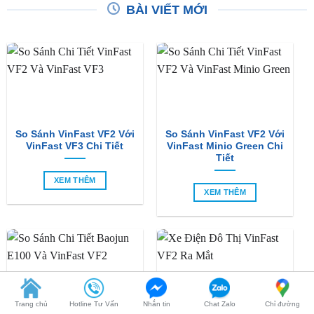
BÀI VIẾT MỚI
So Sánh VinFast VF2 Với
So Sánh VinFast VF2 Với
VinFast VF3 Chi Tiết
VinFast Minio Green Chi
Tiết
XEM THÊM
XEM THÊM
Trang chủ
Hotline Tư Vấn
Nhắn tin
Chat Zalo
Chỉ đường