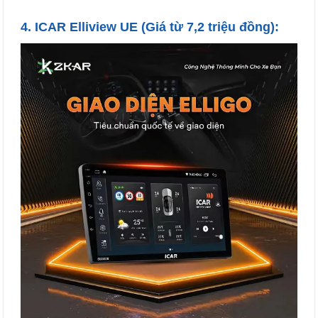
4.
ICAR Elliview UE
(Giá từ 7,2 triệu đồng):