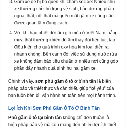
Gầm xe dễ bị bỏ quên khi chăm sóc xe: Nhiều chủ
xe thường chỉ chú trọng vệ sinh, bảo dưỡng phần
ngoại thất, nội thất mà quên mất gầm xe cũng cần
được quan tâm đúng cách.
Với khí hậu nhiệt đới ẩm gió mùa ở Việt Nam, nắng
mưa thất thường khiến độ ẩm thay đổi liên tục, tạo
điều kiện cho quá trình oxy hóa kim loại diễn ra
nhanh chóng. Bên cạnh đó, việc sử dụng nước rửa
xe không đảm bảo tiêu chuẩn ở nhiều nơi cũng góp
phần đẩy nhanh quá trình hư hại gầm xe.
Chính vì vậy,
sơn phủ gầm ô tô ở bình tân
là biện
pháp bảo vệ thiết thực và cần thiết, giúp “xế yêu” của
bạn luôn bền bỉ, vận hành an toàn trên mọi hành trình.
Lợi Ích Khi Sơn Phủ Gầm Ô Tô Ở Bình Tân
Phủ gầm ô tô tại bình tân
không chỉ đơn thuần là
biện pháp bảo vệ mà còn mang đến nhiều lợi ích thiết