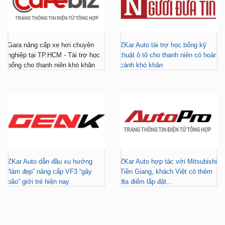
Gara nâng cấp xe hơi chuyên
ZKar Auto tài trợ học bổng kỹ
nghiệp tại TP.HCM - Tài trợ học
thuật ô tô cho thanh niên có hoàn
bổng cho thanh niên khó khăn
cảnh khó khăn
ZKar Auto dẫn đầu xu hướng
ZKar Auto hợp tác với Mitsubishi
“làm đẹp” nâng cấp VF3 “gây
Tiền Giang, khách Việt có thêm
bão” giới trẻ hiện nay
địa điểm lắp đặt...
FACEBOOK
DẪN ĐƯỜNG