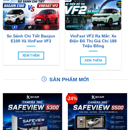
So Sánh Chi Tiết Baojun
VinFast VF2 Ra Mắt: Xe
E100 Và VinFast VF2
Điện Đô Thị Giá Chỉ 188
Triệu Đồng
XEM THÊM
XEM THÊM
SẢN PHẨM MỚI
-24%