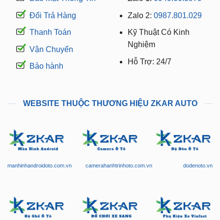
Thanh Toán
Kỹ Thuật Có Kinh
Nghiệm
Vận Chuyển
Hỗ Trợ: 24/7
Bảo hành
WEBSITE THUỘC THƯƠNG HIỆU ZKAR AUTO
manhinhandroidoto.com.vn
camerahanhtrinhoto.com.vn
dodenoto.vn
dogheoto.vn
dochoixesang.com.vn
phukienotovinfast.vn