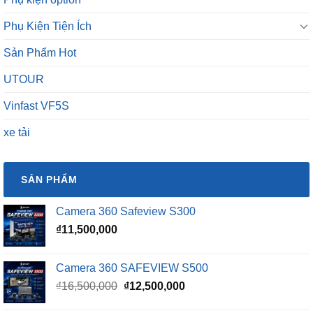
Sản Phẩm Hot
UTOUR
Vinfast VF5S
xe tải
SẢN PHẨM
Camera 360 Safeview S300
₫
11,500,000
Camera 360 SAFEVIEW S500
Giá
Giá
₫
16,500,000
₫
12,500,000
gốc
hiện
là:
tại
Màn Hình Android TMAS 10.33 Inch Cho VinFast
₫16,500,000.
là:
Minio Green
₫12,500,000.