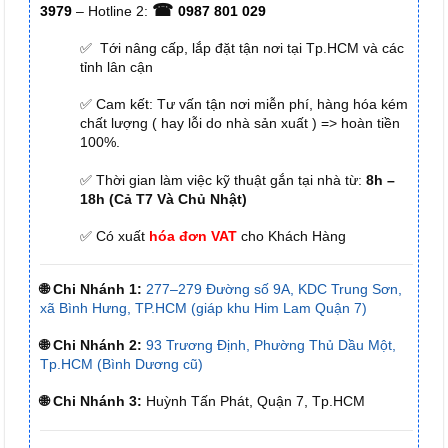
☎
3979
– Hotline 2:
0987 801 029
✅ Tới nâng cấp, lắp đặt tận nơi tại Tp.HCM và các
tỉnh lân cận
✅ Cam kết: Tư vấn tận nơi miễn phí, hàng hóa kém
chất lượng ( hay lỗi do nhà sản xuất ) => hoàn tiền
100%.
✅ Thời gian làm việc kỹ thuật gắn tại nhà từ:
8h –
18h (Cả T7 Và Chủ Nhật)
✅ Có xuất
hóa đơn VAT
cho Khách Hàng
🌐 Chi Nhánh 1:
277–279 Đường số 9A, KDC Trung Sơn,
xã Bình Hưng, TP.HCM (giáp khu Him Lam Quận 7)
🌐 Chi Nhánh 2:
93 Trương Định, Phường Thủ Dầu Một,
Tp.HCM (Bình Dương cũ)
🌐 Chi Nhánh 3:
Huỳnh Tấn Phát, Quận 7, Tp.HCM