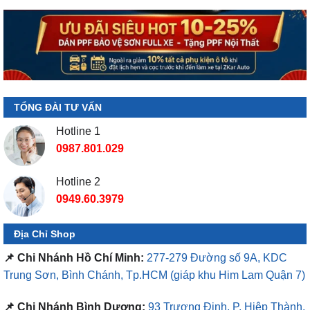
TỔNG ĐÀI TƯ VẤN
Hotline 1
0987.801.029
Hotline 2
0949.60.3979
Địa Chỉ Shop
📌 Chi Nhánh Hồ Chí Minh:
277-279 Đường số 9A, KDC
Trung Sơn, Bình Chánh, Tp.HCM
(giáp khu Him Lam Quận 7)
📌 Chi Nhánh Bình Dương:
93 Trương Định, P. Hiệp Thành,
TP. Thủ Dầu Một, Bình Dương