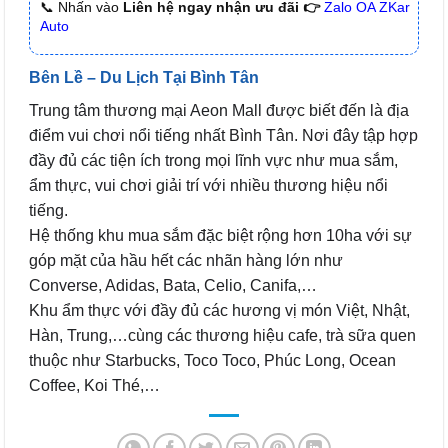
📞 Nhấn vào
Liên hệ ngay nhận ưu đãi 👉
Zalo OA ZKar
Auto
Bên Lề – Du Lịch Tại Bình Tân
Trung tâm thương mại Aeon Mall được biết đến là địa
điểm vui chơi nổi tiếng nhất Bình Tân. Nơi đây tập hợp
đầy đủ các tiện ích trong mọi lĩnh vực như mua sắm,
ẩm thực, vui chơi giải trí với nhiều thương hiệu nổi
tiếng.
Hệ thống khu mua sắm đặc biệt rộng hơn 10ha với sự
góp mặt của hầu hết các nhãn hàng lớn như
Converse, Adidas, Bata, Celio, Canifa,…
Khu ẩm thực với đầy đủ các hương vị món Việt, Nhật,
Hàn, Trung,…cùng các thương hiệu cafe, trà sữa quen
thuộc như Starbucks, Toco Toco, Phúc Long, Ocean
Coffee, Koi Thé,…