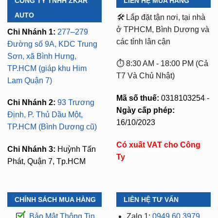
ở TPHCM, Bình Dương và
Chi Nhánh 1:
277–279
các tỉnh lân cận
Đường số 9A, KDC Trung
Sơn, xã Bình Hưng,
⏱️ 8:30 AM - 18:00 PM (Cả
TP.HCM (giáp khu Him
T7 Và Chủ Nhật)
Lam Quận 7)
Mã số thuế:
0318103254 -
Chi Nhánh 2:
93 Trương
Ngày cấp phép:
Định, P. Thủ Dầu Một,
16/10/2023
TP.HCM (Bình Dương cũ)
Có xuất VAT cho Công
Chi Nhánh 3:
Huỳnh Tấn
Ty
Phát, Quận 7, Tp.HCM
CHÍNH SÁCH MUA HÀNG
LIÊN HỆ TƯ VẤN
Bảo Mật Thông Tin
Zalo 1:
0949.60.3979
Đổi Trả Hàng
Zalo 2:
0987.801.029