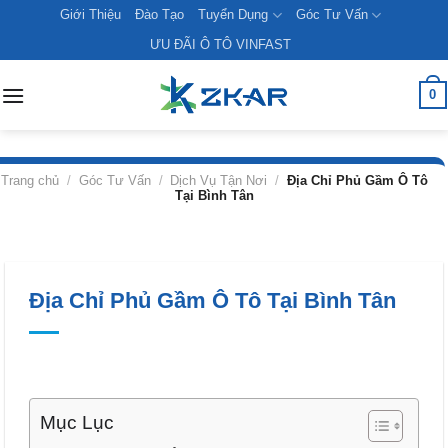
Skip
Giới Thiệu
Đào Tạo
Tuyển Dụng
Góc Tư Vấn
to
ƯU ĐÃI Ô TÔ VINFAST
content
0
Trang chủ
/
Góc Tư Vấn
/
Dịch Vụ Tận Nơi
/
Địa Chỉ Phủ Gầm Ô Tô
Tại Bình Tân
Địa Chỉ Phủ Gầm Ô Tô Tại Bình Tân
Mục Lục