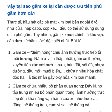
Vậy tại sao gầm xe lại cần được ưu tiên phủ
gầm hơn cả?
Thực tế, hầu hết các bề mặt kim loại bên ngoài ô tô
như cửa, nắp capo, cốp xe… đều có thể sử dụng dung
dịch phủ gầm. Tuy nhiên, gầm xe mới chính là khu vực
cần được “chăm sóc” đặc biệt nhất. Bởi lẽ:
Gầm xe – “điểm nóng” chịu ảnh hưởng trực tiếp từ
môi trường: Nằm ở vị trí thấp nhất, gầm xe thường
xuyên tiếp xúc với nước mưa, bùn đất, sỏi đá, nhựa
đường, dầu mỡ, muối biển,… chứa nhiều hóa chất
độc hại, là tác nhân gây oxy hóa kim loại mạnh.
Gầm xe chứa nhiều bộ phận quan trọng: Đây là nơi
tập trung nhiều bộ phận quan trọng, ảnh hưởng trực
tiếp đến khả năng vận hành của xe như trục các
đăng, hệ thống treo, cụm vi sai, hệ thống xả,…