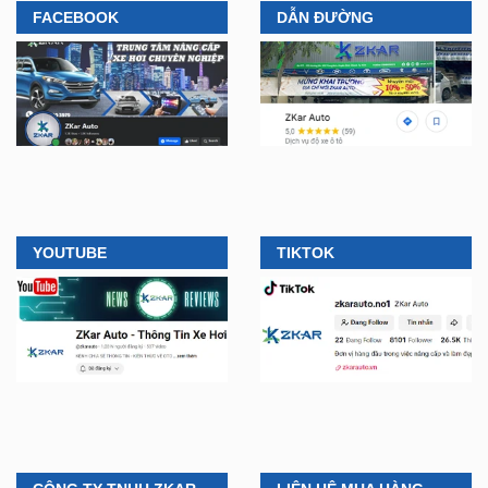
YOUTUBE
TIKTOK
CÔNG TY TNHH ZKAR
LIÊN HỆ MUA HÀNG
AUTO
🛠️
Lắp đặt tận nơi, tại nhà