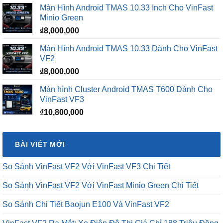
₫
8,000,000
Màn Hình Android TMAS 10.33 Dành Cho VinFast
VF2
₫
8,000,000
Màn hình Cluster Android TMAS T600 Dành Cho
VinFast VF3
₫
10,800,000
BÀI VIẾT MỚI
So Sánh VinFast VF2 Với VinFast VF3 Chi Tiết
So Sánh VinFast VF2 Với VinFast Minio Green Chi Tiết
So Sánh Chi Tiết Baojun E100 Và VinFast VF2
VinFast VF2 Ra Mắt: Xe Điện Đô Thị Giá Chỉ 188 Triệu Đồng
VinFast VF2 Có Mấy Màu? Bảng Màu Xe VF2 Mới Nhất 2026