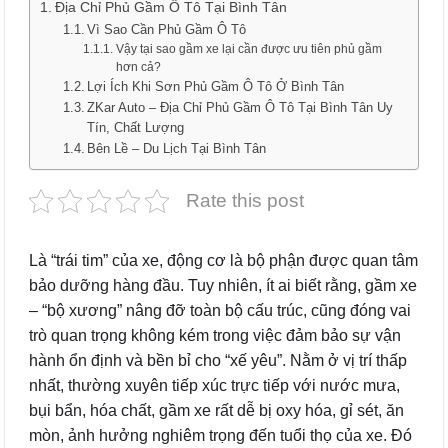
Địa Chỉ Phủ Gầm Ô Tô Tại Bình Tân
Vì Sao Cần Phủ Gầm Ô Tô
Vậy tại sao gầm xe lại cần được ưu tiên phủ gầm
hơn cả?
Lợi Ích Khi Sơn Phủ Gầm Ô Tô Ở Bình Tân
ZKar Auto – Địa Chỉ Phủ Gầm Ô Tô Tại Bình Tân Uy
Tín, Chất Lượng
Bên Lề – Du Lịch Tại Bình Tân
Rate this post
Là “trái tim” của xe, động cơ là bộ phận được quan tâm
bảo dưỡng hàng đầu. Tuy nhiên, ít ai biết rằng, gầm xe
– “bộ xương” nâng đỡ toàn bộ cấu trúc, cũng đóng vai
trò quan trọng không kém trong việc đảm bảo sự vận
hành ổn định và bền bỉ cho “xế yêu”. Nằm ở vị trí thấp
nhất, thường xuyên tiếp xúc trực tiếp với nước mưa,
bụi bẩn, hóa chất, gầm xe rất dễ bị oxy hóa, gỉ sét, ăn
mòn, ảnh hưởng nghiêm trọng đến tuổi thọ của xe. Đó