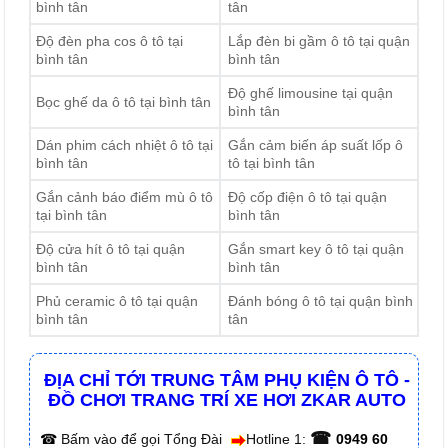
bình tân
tân
Độ đèn pha cos ô tô tại
Lắp đèn bi gầm ô tô tại quận
bình tân
bình tân
Độ ghế limousine tại quận
Bọc ghế da ô tô tại bình tân
bình tân
Dán phim cách nhiệt ô tô tại
Gắn cảm biến áp suất lốp ô
bình tân
tô tại bình tân
Gắn cảnh báo điểm mù ô tô
Độ cốp điện ô tô tại quận
tại bình tân
bình tân
Độ cửa hít ô tô tại quận
Gắn smart key ô tô tại quận
bình tân
bình tân
Phủ ceramic ô tô tại quận
Đánh bóng ô tô tại quận bình
bình tân
tân
ĐỊA CHỈ TỚI TRUNG TÂM PHỤ KIỆN Ô TÔ -
ĐỒ CHƠI TRANG TRÍ XE HƠI ZKAR AUTO
☎
☎
Bấm vào để gọi Tổng Đài
Hotline 1:
0949 60