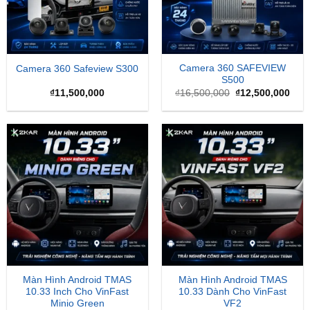
Camera 360 SAFEVIEW
Camera 360 Safeview S300
S500
Giá
Giá
₫
11,500,000
₫
16,500,000
₫
12,500,000
gốc
hiện
là:
tại
₫16,500,000.
là:
₫12,
Màn Hình Android TMAS
Màn Hình Android TMAS
10.33 Inch Cho VinFast
10.33 Dành Cho VinFast
Minio Green
VF2
₫
8,000,000
₫
8,000,000