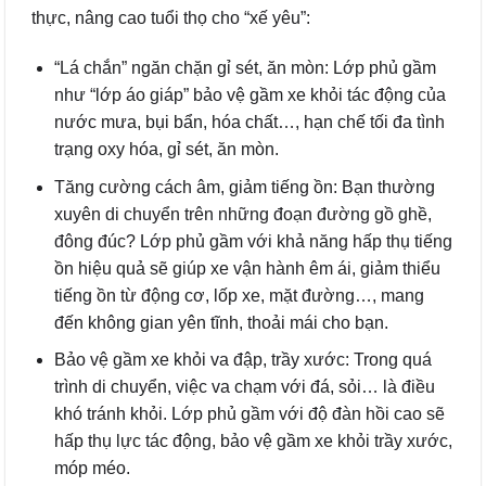
thực, nâng cao tuổi thọ cho “xế yêu”:
“Lá chắn” ngăn chặn gỉ sét, ăn mòn: Lớp phủ gầm
như “lớp áo giáp” bảo vệ gầm xe khỏi tác động của
nước mưa, bụi bẩn, hóa chất…, hạn chế tối đa tình
trạng oxy hóa, gỉ sét, ăn mòn.
Tăng cường cách âm, giảm tiếng ồn: Bạn thường
xuyên di chuyển trên những đoạn đường gồ ghề,
đông đúc? Lớp phủ gầm với khả năng hấp thụ tiếng
ồn hiệu quả sẽ giúp xe vận hành êm ái, giảm thiểu
tiếng ồn từ động cơ, lốp xe, mặt đường…, mang
đến không gian yên tĩnh, thoải mái cho bạn.
Bảo vệ gầm xe khỏi va đập, trầy xước: Trong quá
trình di chuyển, việc va chạm với đá, sỏi… là điều
khó tránh khỏi. Lớp phủ gầm với độ đàn hồi cao sẽ
hấp thụ lực tác động, bảo vệ gầm xe khỏi trầy xước,
móp méo.