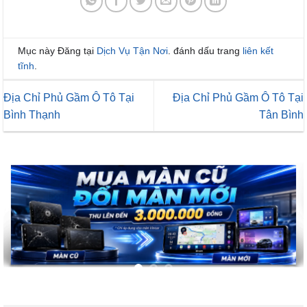
Mục này Đăng tại
Dịch Vụ Tận Nơi
. đánh dấu trang
liên kết
tĩnh
.
Địa Chỉ Phủ Gầm Ô Tô Tại
Địa Chỉ Phủ Gầm Ô Tô Tại
Bình Thạnh
Tân Bình
Để lại một bình luận