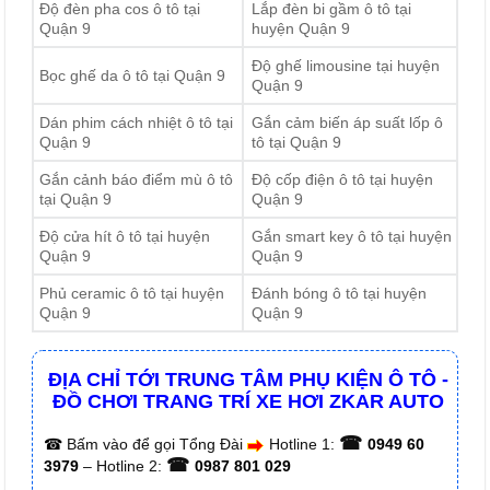
Độ đèn pha cos ô tô tại
Lắp đèn bi gầm ô tô tại
Quận 9
huyện Quận 9
Độ ghế limousine tại huyện
Bọc ghế da ô tô tại Quận 9
Quận 9
Dán phim cách nhiệt ô tô tại
Gắn cảm biến áp suất lốp ô
Quận 9
tô tại Quận 9
Gắn cảnh báo điểm mù ô tô
Độ cốp điện ô tô tại huyện
tại Quận 9
Quận 9
Độ cửa hít ô tô tại huyện
Gắn smart key ô tô tại huyện
Quận 9
Quận 9
Phủ ceramic ô tô tại huyện
Đánh bóng ô tô tại huyện
Quận 9
Quận 9
ĐỊA CHỈ TỚI TRUNG TÂM PHỤ KIỆN Ô TÔ -
ĐỒ CHƠI TRANG TRÍ XE HƠI ZKAR AUTO
☎
☎
Bấm vào để gọi Tổng Đài
Hotline 1:
0949 60
☎
3979
– Hotline 2:
0987 801 029