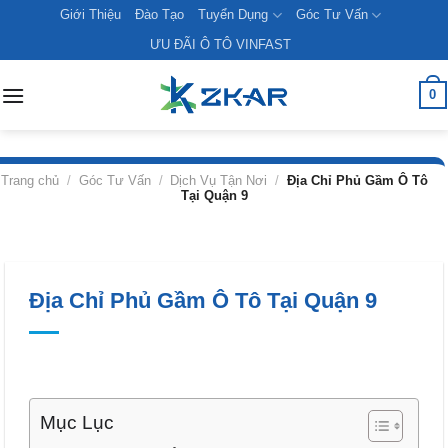
Skip
Giới Thiệu
Đào Tạo
Tuyển Dụng
Góc Tư Vấn
to
ƯU ĐÃI Ô TÔ VINFAST
content
0
Trang chủ
/
Góc Tư Vấn
/
Dịch Vụ Tận Nơi
/
Địa Chỉ Phủ Gầm Ô Tô
Tại Quận 9
Địa Chỉ Phủ Gầm Ô Tô Tại Quận 9
Mục Lục