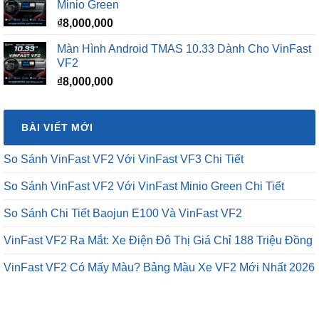
Minio Green
₫12,500,000.
₫
8,000,000
Màn Hình Android TMAS 10.33 Dành Cho VinFast
VF2
₫
8,000,000
BÀI VIẾT MỚI
So Sánh VinFast VF2 Với VinFast VF3 Chi Tiết
So Sánh VinFast VF2 Với VinFast Minio Green Chi Tiết
So Sánh Chi Tiết Baojun E100 Và VinFast VF2
VinFast VF2 Ra Mắt: Xe Điện Đô Thị Giá Chỉ 188 Triệu Đồng
VinFast VF2 Có Mấy Màu? Bảng Màu Xe VF2 Mới Nhất 2026