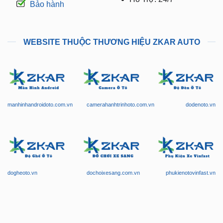
Bảo hành
WEBSITE THUỘC THƯƠNG HIỆU ZKAR AUTO
manhinhandroidoto.com.vn
camerahanhtrinhoto.com.vn
dodenoto.vn
dogheoto.vn
dochoixesang.com.vn
phukienotovinfast.vn