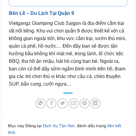
Bên Lề – Du Lịch Tại Quận 9
Vietgangz Glamping Club Saigon là địa điểm cắm trại
rất nổi tiếng. Khu vui chơi quận 9 được thiết kế với cả
không gian ngoài trời, khu vực cắm trại, vườn thú mini,
quán cà phê, hồ nước… Đến đây bạn sẽ được tận
hưởng bầu không khí mát mẻ, trong lành, tổ chức tiệc
BBQ, tha hồ ăn nhậu, hát hò cùng bạn bè. Ngoài ra,
bạn còn có thể dậy sớm ngắm bình minh trên hồ, tham
gia các trò chơi thù vị khác như câu cá, chèo thuyền
SUP, bắn cung, cưỡi ngựa…
Mục này Đăng tại
Dịch Vụ Tận Nơi
. đánh dấu trang
liên kết
tĩnh
.