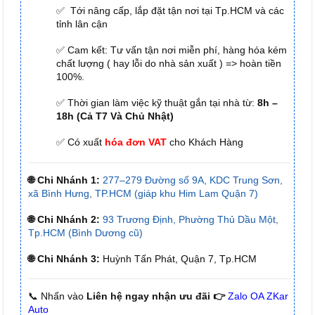
✅ Tới nâng cấp, lắp đặt tận nơi tại Tp.HCM và các
tỉnh lân cận
✅ Cam kết: Tư vấn tận nơi miễn phí, hàng hóa kém
chất lượng ( hay lỗi do nhà sản xuất ) => hoàn tiền
100%.
✅ Thời gian làm việc kỹ thuật gắn tại nhà từ:
8h –
18h (Cả T7 Và Chủ Nhật)
✅ Có xuất
hóa đơn VAT
cho Khách Hàng
🌐 Chi Nhánh 1:
277–279 Đường số 9A, KDC Trung Sơn,
xã Bình Hưng, TP.HCM (giáp khu Him Lam Quận 7)
🌐 Chi Nhánh 2:
93 Trương Định, Phường Thủ Dầu Một,
Tp.HCM (Bình Dương cũ)
🌐 Chi Nhánh 3:
Huỳnh Tấn Phát, Quận 7, Tp.HCM
📞 Nhấn vào
Liên hệ ngay nhận ưu đãi 👉
Zalo OA ZKar
Auto