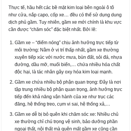
Thực tế, hầu hết các bề mặt kim loại bên ngoài ô tô
như cửa, nắp capo, cốp xe… đều có thể sử dụng dung
dịch phủ gầm. Tuy nhiên, gầm xe mới chính là khu vực
cần được “chăm sóc” đặc biệt nhất. Bởi lẽ:
Gầm xe – “điểm nóng” chịu ảnh hưởng trực tiếp từ
môi trường: Nằm ở vị trí thấp nhất, gầm xe thường
xuyên tiếp xúc với nước mưa, bùn đất, sỏi đá, nhựa
đường, dầu mỡ, muối biển,… chứa nhiều hóa chất
độc hại, là tác nhân gây oxy hóa kim loại mạnh.
Gầm xe chứa nhiều bộ phận quan trọng: Đây là nơi
tập trung nhiều bộ phận quan trọng, ảnh hưởng trực
tiếp đến khả năng vận hành của xe như trục các
đăng, hệ thống treo, cụm vi sai, hệ thống xả,…
Gầm xe dễ bị bỏ quên khi chăm sóc xe: Nhiều chủ
xe thường chỉ chú trọng vệ sinh, bảo dưỡng phần
ngoại thất, nội thất mà quên mất gầm xe cũng cần