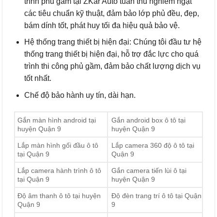
trình phủ gầm tại ZKar Auto tuân thủ nghiêm ngặt
các tiêu chuẩn kỹ thuật, đảm bảo lớp phủ đều, đẹp,
bám dính tốt, phát huy tối đa hiệu quả bảo vệ.
Hệ thống trang thiết bị hiện đại: Chúng tôi đầu tư hệ
thống trang thiết bị hiện đại, hỗ trợ đắc lực cho quá
trình thi công phủ gầm, đảm bảo chất lượng dịch vụ
tốt nhất.
Chế độ bảo hành uy tín, dài hạn.
Gắn màn hình android tại
Gắn android box ô tô tại
huyện Quận 9
huyện Quận 9
Lắp màn hình gối đầu ô tô
Lắp camera 360 độ ô tô tại
tại Quận 9
Quận 9
Lắp camera hành trình ô tô
Gắn camera tiến lùi ô tại
tại Quận 9
huyện Quận 9
Độ âm thanh ô tô tại huyện
Độ đèn trang trí ô tô tại Quận
Quận 9
9