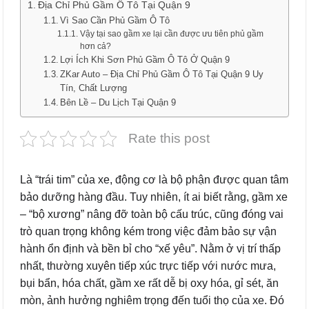
Địa Chỉ Phủ Gầm Ô Tô Tại Quận 9
Vì Sao Cần Phủ Gầm Ô Tô
Vậy tại sao gầm xe lại cần được ưu tiên phủ gầm
hơn cả?
Lợi Ích Khi Sơn Phủ Gầm Ô Tô Ở Quận 9
ZKar Auto – Địa Chỉ Phủ Gầm Ô Tô Tại Quận 9 Uy
Tín, Chất Lượng
Bên Lề – Du Lịch Tại Quận 9
Rate this post
Là “trái tim” của xe, động cơ là bộ phận được quan tâm
bảo dưỡng hàng đầu. Tuy nhiên, ít ai biết rằng, gầm xe
– “bộ xương” nâng đỡ toàn bộ cấu trúc, cũng đóng vai
trò quan trọng không kém trong việc đảm bảo sự vận
hành ổn định và bền bỉ cho “xế yêu”. Nằm ở vị trí thấp
nhất, thường xuyên tiếp xúc trực tiếp với nước mưa,
bụi bẩn, hóa chất, gầm xe rất dễ bị oxy hóa, gỉ sét, ăn
mòn, ảnh hưởng nghiêm trọng đến tuổi thọ của xe. Đó