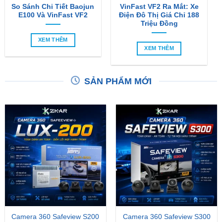
So Sánh Chi Tiết Baojun
VinFast VF2 Ra Mắt: Xe
E100 Và VinFast VF2
Điện Đô Thị Giá Chỉ 188
Triệu Đồng
XEM THÊM
XEM THÊM
SẢN PHẨM MỚI
Camera 360 Safeview S200
Camera 360 Safeview S300