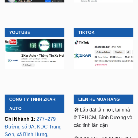
YOUTUBE
TIKTOK
CÔNG TY TNHH ZKAR
LIÊN HỆ MUA HÀNG
AUTO
🛠️
Lắp đặt tận nơi, tại nhà
ở TPHCM, Bình Dương và
Chi Nhánh 1:
277–279
các tỉnh lân cận
Đường số 9A, KDC Trung
Sơn, xã Bình Hưng,