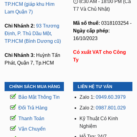
⏱️ 8:30 AM - 18:00 PM (Cả
TP.HCM (giáp khu Him
T7 Và Chủ Nhật)
Lam Quận 7)
Mã số thuế:
0318103254 -
Chi Nhánh 2:
93 Trương
Ngày cấp phép:
Định, P. Thủ Dầu Một,
16/10/2023
TP.HCM (Bình Dương cũ)
Có xuất VAT cho Công
Chi Nhánh 3:
Huỳnh Tấn
Ty
Phát, Quận 7, Tp.HCM
CHÍNH SÁCH MUA HÀNG
LIÊN HỆ TƯ VẤN
Bảo Mật Thông Tin
Zalo 1:
0949.60.3979
Đổi Trả Hàng
Zalo 2:
0987.801.029
Thanh Toán
Kỹ Thuật Có Kinh
Nghiệm
Vận Chuyển
Hỗ Trợ: 24/7