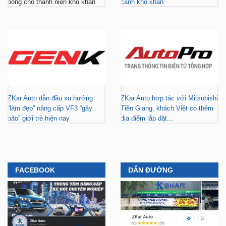
bổng cho thanh niên khó khăn
cảnh khó khăn
ZKar Auto dẫn đầu xu hướng
ZKar Auto hợp tác với Mitsubishi
“làm đẹp” nâng cấp VF3 “gây
Tiền Giang, khách Việt có thêm
bão” giới trẻ hiện nay
địa điểm lắp đặt...
FACEBOOK
DẪN ĐƯỜNG