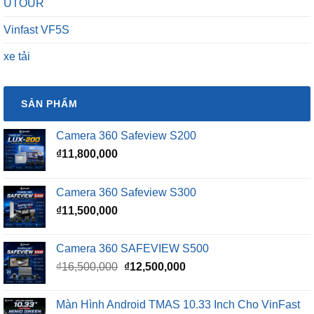
UTOUR
Vinfast VF5S
xe tải
SẢN PHẨM
Camera 360 Safeview S200
₫
11,800,000
Camera 360 Safeview S300
₫
11,500,000
Camera 360 SAFEVIEW S500
Giá
Giá
₫
16,500,000
₫
12,500,000
gốc
hiện
là:
tại
Màn Hình Android TMAS 10.33 Inch Cho VinFast
₫16,500,000.
là: