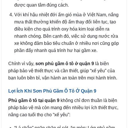
được quan tâm đúng cách.
Với khí hậu nhiệt đới ẩm gió mùa ở Việt Nam, nắng
mưa thất thường khiến độ ẩm thay đổi liên tục, tạo
điều kiện cho quá trình oxy hóa kim loại diễn ra
nhanh chóng. Bên cạnh đó, việc sử dụng nước rửa
xe không đảm bảo tiêu chuẩn ở nhiều nơi cũng góp
phần đẩy nhanh quá trình hư hại gầm xe.
Chính vì vậy,
sơn phủ gầm ô tô ở quận 9
là biện
pháp bảo vệ thiết thực và cần thiết, giúp “xế yêu” của
bạn luôn bền bỉ, vận hành an toàn trên mọi hành trình.
Lợi Ích Khi Sơn Phủ Gầm Ô Tô Ở Quận 9
Phủ gầm ô tô tại quận 9
không chỉ đơn thuần là biện
pháp bảo vệ mà còn mang đến nhiều lợi ích thiết thực,
nâng cao tuổi thọ cho “xế yêu”:
“Lá chắn” ngăn chặn gỉ sét, ăn mòn: Lớp phủ gầm