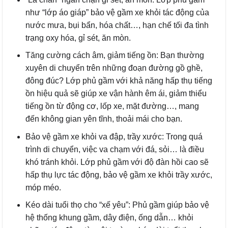
như “lớp áo giáp” bảo vệ gầm xe khỏi tác động của
nước mưa, bụi bẩn, hóa chất…, hạn chế tối đa tình
trạng oxy hóa, gỉ sét, ăn mòn.
Tăng cường cách âm, giảm tiếng ồn: Bạn thường
xuyên di chuyển trên những đoạn đường gồ ghề,
đông đúc? Lớp phủ gầm với khả năng hấp thụ tiếng
ồn hiệu quả sẽ giúp xe vận hành êm ái, giảm thiểu
tiếng ồn từ động cơ, lốp xe, mặt đường…, mang
đến không gian yên tĩnh, thoải mái cho bạn.
Bảo vệ gầm xe khỏi va đập, trầy xước: Trong quá
trình di chuyển, việc va chạm với đá, sỏi… là điều
khó tránh khỏi. Lớp phủ gầm với độ đàn hồi cao sẽ
hấp thụ lực tác động, bảo vệ gầm xe khỏi trầy xước,
móp méo.
Kéo dài tuổi thọ cho “xế yêu”: Phủ gầm giúp bảo vệ
hệ thống khung gầm, dây điện, ống dẫn… khỏi