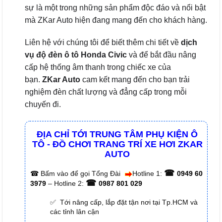
sự là một trong những sản phẩm độc đáo và nổi bật
mà ZKar Auto hiện đang mang đến cho khách hàng.
Liên hệ với chúng tôi để biết thêm chi tiết về
dịch
vụ độ đèn ô tô Honda Civic
và để bắt đầu nâng
cấp hệ thống âm thanh trong chiếc xe của
bạn.
ZKar Auto
cam kết mang đến cho bạn trải
nghiệm đèn chất lượng và đẳng cấp trong mỗi
chuyến đi.
ĐỊA CHỈ TỚI TRUNG TÂM PHỤ KIỆN Ô
TÔ - ĐỒ CHƠI TRANG TRÍ XE HƠI ZKAR
AUTO
☎
☎
Bấm vào để gọi Tổng Đài
Hotline 1:
0949 60
☎
3979
– Hotline 2:
0987 801 029
✅ Tới nâng cấp, lắp đặt tận nơi tại Tp.HCM và
các tỉnh lân cận