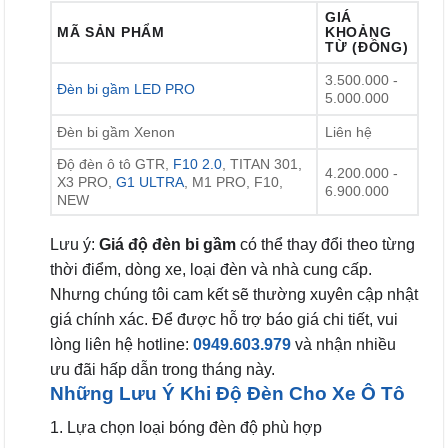
GIÁ
MÃ SẢN PHẨM
KHOẢNG
TỪ (ĐỒNG)
3.500.000 -
Đèn bi gầm LED PRO
5.000.000
Đèn bi gầm Xenon
Liên hệ
Độ đèn ô tô GTR,
F10 2.0
, TITAN 301,
4.200.000 -
X3 PRO,
G1 ULTRA
, M1 PRO, F10,
6.900.000
NEW
Lưu ý:
Giá độ đèn bi gầm
có thể thay đổi theo từng
thời điểm, dòng xe, loại đèn và nhà cung cấp.
Nhưng chúng tôi cam kết sẽ thường xuyên cập nhật
giá chính xác. Để được hỗ trợ báo giá chi tiết, vui
lòng liên hệ hotline:
0949.603.979
và nhận nhiều
ưu đãi hấp dẫn trong tháng này.
Những Lưu Ý Khi Độ Đèn Cho Xe Ô Tô
1. Lựa chọn loại bóng đèn độ phù hợp