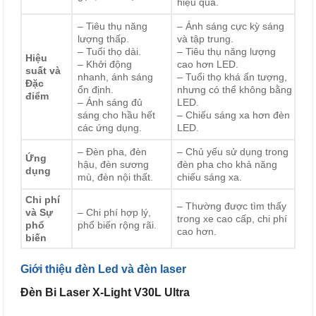
hiệu quả.
– Tiêu thụ năng
– Ánh sáng cực kỳ sáng
lượng thấp.
và tập trung.
– Tuổi thọ dài.
– Tiêu thụ năng lượng
Hiệu
– Khởi động
cao hơn LED.
suất và
nhanh, ánh sáng
– Tuổi thọ khá ấn tượng,
Đặc
ổn định.
nhưng có thể không bằng
điểm
– Ánh sáng đủ
LED.
sáng cho hầu hết
– Chiếu sáng xa hơn đèn
các ứng dụng.
LED.
– Đèn pha, đèn
– Chủ yếu sử dụng trong
Ứng
hậu, đèn sương
đèn pha cho khả năng
dụng
mù, đèn nội thất.
chiếu sáng xa.
Chi phí
– Thường được tìm thấy
và Sự
– Chi phí hợp lý,
trong xe cao cấp, chi phí
phổ
phổ biến rộng rãi.
cao hơn.
biến
Giới thiệu đèn Led và đèn laser
Đèn Bi Laser X-Light V30L Ultra