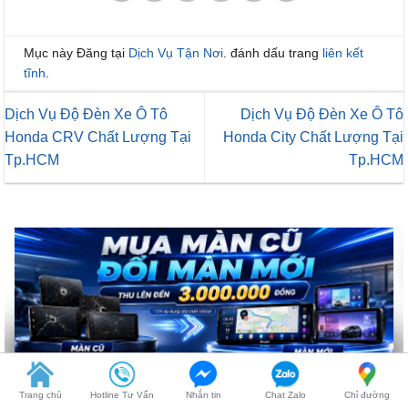
Mục này Đăng tại
Dịch Vụ Tận Nơi
. đánh dấu trang
liên kết
tĩnh
.
Dịch Vụ Độ Đèn Xe Ô Tô
Dịch Vụ Độ Đèn Xe Ô Tô
Honda CRV Chất Lượng Tại
Honda City Chất Lượng Tại
Tp.HCM
Tp.HCM
Trang chủ
Hotline Tư Vấn
Nhắn tin
Chat Zalo
Chỉ đường