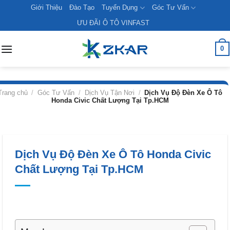
Skip
Giới Thiệu
Đào Tạo
Tuyển Dụng
Góc Tư Vấn
to
ƯU ĐÃI Ô TÔ VINFAST
content
0
Trang chủ
/
Góc Tư Vấn
/
Dịch Vụ Tận Nơi
/
Dịch Vụ Độ Đèn Xe Ô Tô
Honda Civic Chất Lượng Tại Tp.HCM
Dịch Vụ Độ Đèn Xe Ô Tô Honda Civic
Chất Lượng Tại Tp.HCM