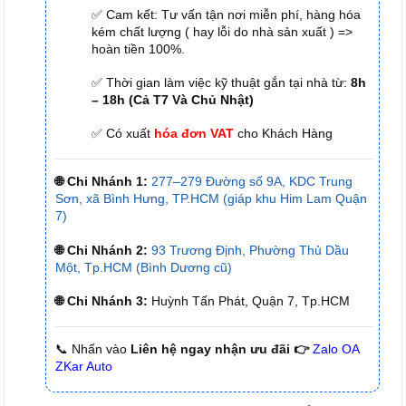
✅ Cam kết: Tư vấn tận nơi miễn phí, hàng hóa
kém chất lượng ( hay lỗi do nhà sản xuất ) =>
hoàn tiền 100%.
✅ Thời gian làm việc kỹ thuật gắn tại nhà từ:
8h
– 18h (Cả T7 Và Chủ Nhật)
✅ Có xuất
hóa đơn VAT
cho Khách Hàng
🌐 Chi Nhánh 1:
277–279 Đường số 9A, KDC Trung
Sơn, xã Bình Hưng, TP.HCM (giáp khu Him Lam Quận
7)
🌐 Chi Nhánh 2:
93 Trương Định, Phường Thủ Dầu
Một, Tp.HCM (Bình Dương cũ)
🌐 Chi Nhánh 3:
Huỳnh Tấn Phát, Quận 7, Tp.HCM
📞 Nhấn vào
Liên hệ ngay nhận ưu đãi 👉
Zalo OA
ZKar Auto