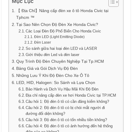
Mục Lục
【 Địa Chỉ】Nâng cấp đèn xe ô tô Honda Civic tại
Tphcm ™
Tại Sao Nên Chọn Độ Đèn Xe Honda Civic?
Các Loại Đèn Độ Phổ Biến Cho Honda Civic
Đèn LED (Light Emitting Diode)
Đèn Laser
So sánh giữa hai loại đèn LED và LASER
Giới thiệu đèn Led và đèn laser
Quy Trình Độ Đèn Chuyên Nghiệp Tại Tp.HCM
Bảng Giá và Gói Dịch Vụ Độ Đèn
Những Lưu Ý Khi Độ Đèn Cho Xe Ô Tô
LED, HID, Halogen: So Sánh và Lựa Chọn
Bảo Hành và Dịch Vụ Hậu Mãi Khi Độ Đèn
Địa chỉ nâng cấp đèn xe hơi Honda Civic tại TP.HCM
Câu hỏi 1: Độ đèn ô tô có cần đăng kiểm không?
Câu hỏi 2: Độ đèn ô tô có bị chói mắt người đi
đường đối diện không?
Câu hỏi 3: Độ đèn ô tô có tốn nhiều tiền không?
Câu hỏi 4: Độ đèn ô tô có ảnh hưởng đến hệ thống
điện của xe không?