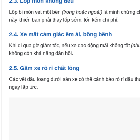
2.3. Lốp mòn không đều
Lốp bị mòn vẹt một bên
(trong hoặc ngoài)
là minh chứng ch
này khiến bạn phải thay lốp sớm, tốn kém chi phí.
2.4. Xe mất cảm giác êm ái, bồng bềnh
Khi đi qua gờ giảm tốc, nếu xe dao động mãi không tắt
(nhú
không còn khả năng đàn hồi.
2.5. Gầm xe rò rỉ chất lỏng
Các vết dầu loang dưới sàn xe có thể cảnh báo rò rỉ dầu th
ngay lập tức.