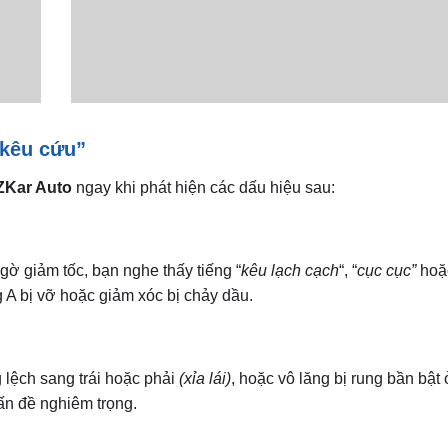
“kêu cứu”
ZKar Auto
ngay khi phát hiện các dấu hiệu sau:
gờ giảm tốc, bạn nghe thấy tiếng “
kêu lạch cạch
“, “
cục cục”
hoặc
g A bị vỡ hoặc giảm xóc bị chảy dầu.
 lệch sang trái hoặc phải
(xỉa lái)
, hoặc vô lăng bị rung bần bật 
ấn đề nghiêm trọng.