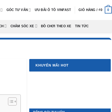
0
GÓC TƯ VẤN
ƯU ĐÃI Ô TÔ VINFAST
GIỎ HÀNG /
₫
0
CH
CHĂM SÓC XE
ĐỒ CHƠI THEO XE
TIN TỨC
KHUYẾN MÃI HOT