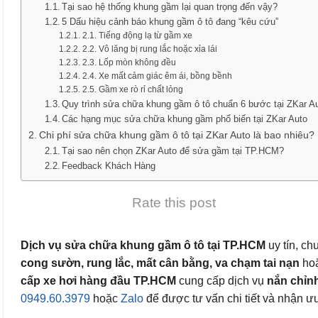
Tại sao hệ thống khung gầm lại quan trọng đến vậy?
5 Dấu hiệu cảnh báo khung gầm ô tô đang “kêu cứu”
2.1. Tiếng động lạ từ gầm xe
2.2. Vô lăng bị rung lắc hoặc xỉa lái
2.3. Lốp mòn không đều
2.4. Xe mất cảm giác êm ái, bồng bềnh
2.5. Gầm xe rò rỉ chất lỏng
Quy trình sửa chữa khung gầm ô tô chuẩn 6 bước tại ZKar A
Các hạng mục sửa chữa khung gầm phổ biến tại ZKar Auto
Chi phí sửa chữa khung gầm ô tô tại ZKar Auto là bao nhiêu?
Tại sao nên chọn ZKar Auto để sửa gầm tại TP.HCM?
Feedback Khách Hàng
Rate this post
Dịch vụ sửa chữa khung gầm ô tô tại TP.HCM
uy tín, c
cong sườn, rung lắc, mất cân bằng, va chạm tai nạn
ho
cấp xe hơi hàng đầu TP.HCM
cung cấp dịch vụ
nắn chỉnh
0949.60.3979
hoặc
Zalo
để được tư vấn chi tiết và nhận ư