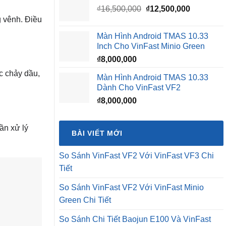
Giá
Giá
₫
16,500,000
₫
12,500,000
gốc
hiện
g vênh. Điều
là:
tại
Màn Hình Android TMAS 10.33
₫16,500,000.
là:
Inch Cho VinFast Minio Green
₫12,500,0
₫
8,000,000
c chảy dầu,
Màn Hình Android TMAS 10.33
Dành Cho VinFast VF2
₫
8,000,000
ần xử lý
BÀI VIẾT MỚI
So Sánh VinFast VF2 Với VinFast VF3 Chi
Tiết
So Sánh VinFast VF2 Với VinFast Minio
Green Chi Tiết
So Sánh Chi Tiết Baojun E100 Và VinFast