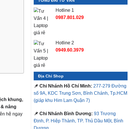
TỔNG ĐÀI TƯ VẤN
Hotline 1
0987.801.029
Hotline 2
0949.60.3979
Địa Chỉ Shop
📌 Chi Nhánh Hồ Chí Minh:
277-279 Đường
số 9A, KDC Trung Sơn, Bình Chánh, Tp.HCM
ệch khung,
(giáp khu Him Lam Quận 7)
 & nâng
📌 Chi Nhánh Bình Dương:
93 Trương
Liên hệ ngay
Định, P. Hiệp Thành, TP. Thủ Dầu Một, Bình
Dương