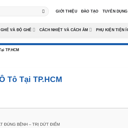
GIỚI THIỆU
ĐÀO TẠO
TUYỂN DỤNG
 GHẾ VÀ ĐỘ GHẾ
CÁCH NHIỆT VÀ CÁCH ÂM
PHỤ KIỆN TIỆN Í
Tại TP.HCM
Ô Tô Tại TP.HCM
BẮT ĐÚNG BỆNH – TRỊ DỨT ĐIỂM