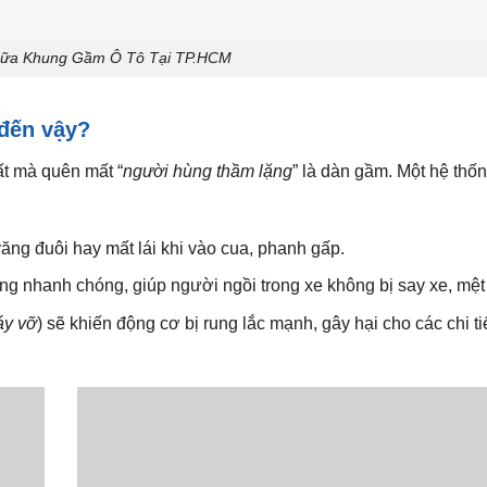
hữa Khung Gầm Ô Tô Tại TP.HCM
 đến vậy?
ất mà quên mất “
người hùng thầm lặng
” là dàn gầm. Một hệ thố
ng đuôi hay mất lái khi vào cua, phanh gấp.
động nhanh chóng, giúp người ngồi trong xe không bị say xe, mệt
áy vỡ
) sẽ khiến động cơ bị rung lắc mạnh, gây hại cho các chi ti