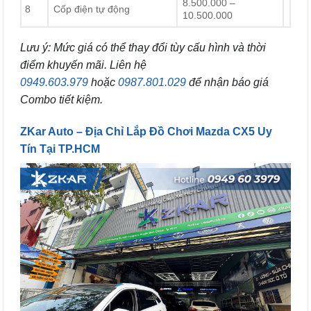
8.500.000 –
8
Cốp điện tự động
10.500.000
Lưu ý: Mức giá có thể thay đổi tùy cấu hình và thời
điểm khuyến mãi. Liên hệ
0949.603.979
hoặc
0987.801.029
để nhận báo giá
Combo tiết kiệm.
ZKar Auto – Địa Chỉ Lắp Đồ Chơi Mazda CX5 Uy
Tín Tại TP.HCM