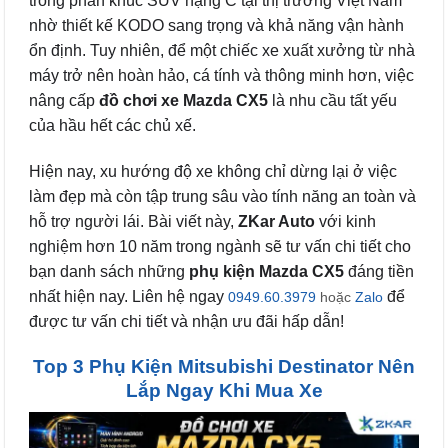
trong phân khúc SUV hạng C tại thị trường Việt Nam
nhờ thiết kế KODO sang trọng và khả năng vận hành
ổn định. Tuy nhiên, để một chiếc xe xuất xưởng từ nhà
máy trở nên hoàn hảo, cá tính và thông minh hơn, việc
nâng cấp
đồ chơi xe Mazda CX5
là nhu cầu tất yếu
của hầu hết các chủ xế.
Hiện nay, xu hướng độ xe không chỉ dừng lại ở việc
làm đẹp mà còn tập trung sâu vào tính năng an toàn và
hỗ trợ người lái. Bài viết này,
ZKar Auto
với kinh
nghiệm hơn 10 năm trong ngành sẽ tư vấn chi tiết cho
bạn danh sách những
phụ kiện Mazda CX5
đáng tiền
nhất hiện nay. Liên hệ ngay
để
0949.60.3979
hoặc
Zalo
được tư vấn chi tiết và nhận ưu đãi hấp dẫn!
Top 3 Phụ Kiện Mitsubishi Destinator Nên
Lắp Ngay Khi Mua Xe