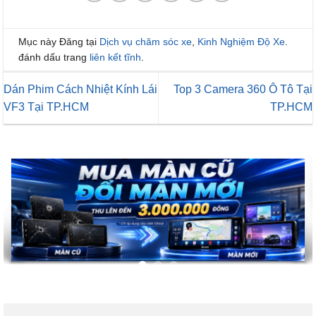
Mục này Đăng tại
Dịch vụ chăm sóc xe
,
Kinh Nghiệm Độ Xe
.
đánh dấu trang
liên kết tĩnh
.
Dán Phim Cách Nhiệt Kính Lái
Top 3 Camera 360 Ô Tô Tại
VF3 Tại TP.HCM
TP.HCM