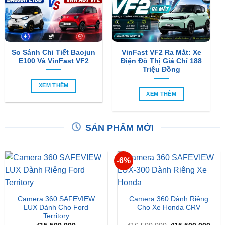
So Sánh Chi Tiết Baojun
VinFast VF2 Ra Mắt: Xe
E100 Và VinFast VF2
Điện Đô Thị Giá Chỉ 188
Triệu Đồng
XEM THÊM
XEM THÊM
SẢN PHẨM MỚI
-6%
Camera 360 SAFEVIEW
Camera 360 Dành Riêng
LUX Dành Cho Ford
Cho Xe Honda CRV
Territory