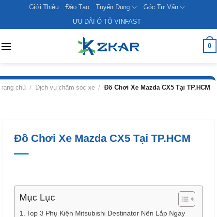
Skip
Giới Thiệu
Đào Tạo
Tuyển Dụng
Góc Tư Vấn
to
ƯU ĐÃI Ô TÔ VINFAST
content
0
Trang chủ
/
Dịch vụ chăm sóc xe
/
Đồ Chơi Xe Mazda CX5 Tại TP.HCM
Đồ Chơi Xe Mazda CX5 Tại TP.HCM
Mục Lục
Top 3 Phụ Kiện Mitsubishi Destinator Nên Lắp Ngay