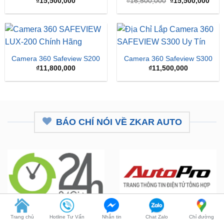
Giá
Giá
₫
15,500,000
₫
16,500,000
₫
15,500,000
gốc
hiện
là:
tại
₫16,500,000.
là:
₫15,
Camera 360 Safeview S200
Camera 360 Safeview S300
₫
11,800,000
₫
11,500,000
BÁO CHÍ NÓI VỀ ZKAR AUTO
ZKar Auto tài trợ học bổng kỹ
CEO từng nâng cấp hơn 7.000 ô
Trang chủ
Hotline Tư Vấn
Nhắn tin
Chat Zalo
Chỉ đường