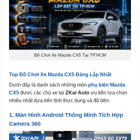
Đồ Chơi Xe Mazda CX5 Tại TP.HCM
Top Đồ Chơi Xe Mazda CX5 Đáng Lắp Nhất
Dưới đây là danh sách những món
phụ kiện Mazda
CX5
được các chủ xe tại
ZKar Auto
ưu tiên lựa chọn
nhiều nhất dựa trên tính thực dụng và độ bền:
1. Màn Hình Android Thông Minh Tích Hợp
Camera 360