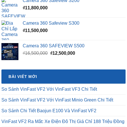
Camera 360 Safeview S200
₫16,500,000.
là:
₫
11,800,000
₫15,500,000.
Camera 360 Safeview S300
₫
11,500,000
Camera 360 SAFEVIEW S500
Giá
Giá
₫
16,500,000
₫
12,500,000
gốc
hiện
là:
tại
₫16,500,000.
là:
BÀI VIẾT MỚI
₫12,500,000.
So Sánh VinFast VF2 Với VinFast VF3 Chi Tiết
So Sánh VinFast VF2 Với VinFast Minio Green Chi Tiết
So Sánh Chi Tiết Baojun E100 Và VinFast VF2
VinFast VF2 Ra Mắt: Xe Điện Đô Thị Giá Chỉ 188 Triệu Đồng