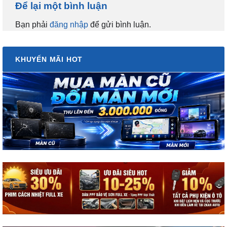
Để lại một bình luận
Bạn phải
đăng nhập
để gửi bình luận.
KHUYẾN MÃI HOT