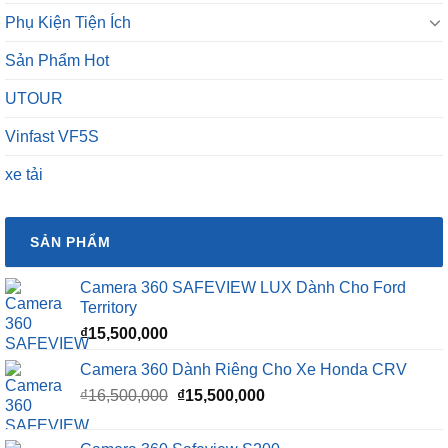
Phụ Kiện Tiện Ích
Sản Phẩm Hot
UTOUR
Vinfast VF5S
xe tải
SẢN PHẨM
Camera 360 SAFEVIEW LUX Dành Cho Ford
Territory
₫
15,500,000
Camera 360 Dành Riêng Cho Xe Honda CRV
Giá
Giá
₫
16,500,000
₫
15,500,000
gốc
hiện
là:
tại