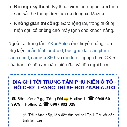
Đội ngũ kỹ thuật:
Kỹ thuật viên lành nghề, am hiểu
sâu sắc hệ thống điện tử của dòng xe Mazda.
Không gian thi công:
Gara rộng rãi, trang thiết bị
hiện đại, có phòng chờ máy lạnh cho khách hàng.
Ngoài ra, trung tâm
ZKar Auto
còn chuyên nâng cấp
phụ kiện:
màn hình android
,
bọc ghế da
,
dán phim
cách nhiệt
,
camera 360
, và
độ đèn
…
giúp chiếc CX-5
của bạn trở nên an toàn, hiện đại và tiện nghi hơn.
ĐỊA CHỈ TỚI TRUNG TÂM PHỤ KIỆN Ô TÔ -
ĐỒ CHƠI TRANG TRÍ XE HƠI ZKAR AUTO
☎
☎
Bấm vào để gọi Tổng Đài
Hotline 1:
0949 60
☎
3979
– Hotline 2:
0987 801 029
✅ Tới nâng cấp, lắp đặt tận nơi tại Tp.HCM và các
tỉnh lân cận