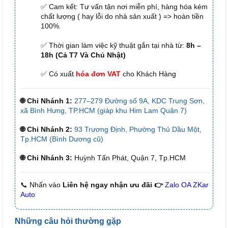
✅ Cam kết: Tư vấn tận nơi miễn phí, hàng hóa kém
chất lượng ( hay lỗi do nhà sản xuất ) => hoàn tiền
100%.
✅ Thời gian làm việc kỹ thuật gắn tại nhà từ:
8h –
18h (Cả T7 Và Chủ Nhật)
✅ Có xuất
hóa đơn VAT
cho Khách Hàng
🌐 Chi Nhánh 1:
277–279 Đường số 9A, KDC Trung Sơn,
xã Bình Hưng, TP.HCM (giáp khu Him Lam Quận 7)
🌐 Chi Nhánh 2:
93 Trương Định, Phường Thủ Dầu Một,
Tp.HCM (Bình Dương cũ)
🌐 Chi Nhánh 3:
Huỳnh Tấn Phát, Quận 7, Tp.HCM
📞 Nhấn vào
Liên hệ ngay nhận ưu đãi 👉
Zalo OA ZKar
Auto
Những câu hỏi thường gặp