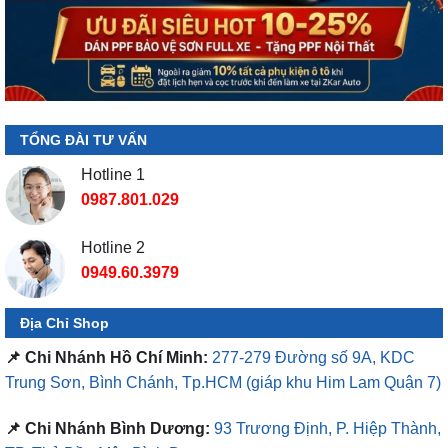
TỔNG ĐÀI TƯ VẤN
Hotline 1
0987.801.029
Hotline 2
0949.60.3979
Địa Chỉ Shop
📌 Chi Nhánh Hồ Chí Minh:
277-279 Đường số 9A, KDC
Trung Sơn, Bình Chánh, Tp.HCM
(giáp khu Him Lam Quận 7)
📌 Chi Nhánh Bình Dương:
93 Trương Định, P. Hiệp Thành,