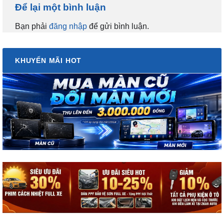
Để lại một bình luận
Bạn phải
đăng nhập
để gửi bình luận.
KHUYẾN MÃI HOT