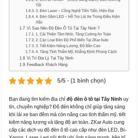
Tốt
3. Đèn Laser – Công Nghệ Tiên Tiến, Hiện Đại
4. Đèn Gầm LED – Hỗ Trợ Lái Xe Trong Điều Kiện
Xấu
Vì Sao Nên Độ Đèn Ô Tô Tại Tây Ninh ?
1. Cải Thiện Tầm Nhìn, Tăng Cường An Toàn
2. Các Loại Đèn Độ Phổ Biến Tại ZKar Auto
3. Tiết Kiệm Năng Lượng, Độ Bền Cao
4. Tăng Tính Thẩm Mỹ, Khẳng Định Phong Cách
Vị Trí Địa Lý Tại Tây Ninh
Feedback Khách Hàng
5/5 - (1 bình chọn)
Bạn đang tìm kiếm địa chỉ
độ đèn ô tô tại Tây Ninh
uy
tín, chuyên nghiệp? Độ đèn không chỉ giúp tăng sáng
khi lái xe ban đêm mà còn nâng cao tính thẩm mỹ, tiết
kiệm năng lượng và tăng độ an toàn. ZKar Auto cung
cấp các dịch vụ độ đèn ô tô cao cấp như đèn LED, Bi-
Xenon, Laser, Led nội thất với ánh sáng mạnh, bền bỉ,