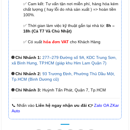
✅ Cam kết: Tư vấn tận nơi miễn phí, hàng hóa kém
chất lượng ( hay lỗi do nhà sản xuất ) => hoàn tiền
100%.
✅ Thời gian làm việc kỹ thuật gắn tại nhà từ:
8h –
18h (Cả T7 Và Chủ Nhật)
✅ Có xuất
hóa đơn VAT
cho Khách Hàng
🌐 Chi Nhánh 1:
277–279 Đường số 9A, KDC Trung Sơn,
xã Bình Hưng, TP.HCM (giáp khu Him Lam Quận 7)
🌐 Chi Nhánh 2:
93 Trương Định, Phường Thủ Dầu Một,
Tp.HCM (Bình Dương cũ)
🌐 Chi Nhánh 3:
Huỳnh Tấn Phát, Quận 7, Tp.HCM
📞 Nhấn vào
Liên hệ ngay nhận ưu đãi 👉
Zalo OA ZKar
Auto