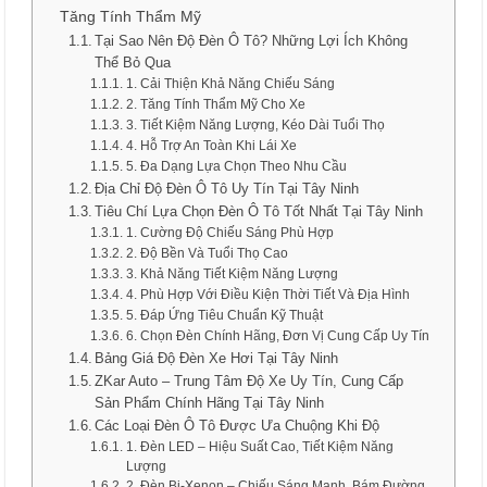
Tăng Tính Thẩm Mỹ
Tại Sao Nên Độ Đèn Ô Tô? Những Lợi Ích Không
Thể Bỏ Qua
1. Cải Thiện Khả Năng Chiếu Sáng
2. Tăng Tính Thẩm Mỹ Cho Xe
3. Tiết Kiệm Năng Lượng, Kéo Dài Tuổi Thọ
4. Hỗ Trợ An Toàn Khi Lái Xe
5. Đa Dạng Lựa Chọn Theo Nhu Cầu
Địa Chỉ Độ Đèn Ô Tô Uy Tín Tại Tây Ninh
Tiêu Chí Lựa Chọn Đèn Ô Tô Tốt Nhất Tại Tây Ninh
1. Cường Độ Chiếu Sáng Phù Hợp
2. Độ Bền Và Tuổi Thọ Cao
3. Khả Năng Tiết Kiệm Năng Lượng
4. Phù Hợp Với Điều Kiện Thời Tiết Và Địa Hình
5. Đáp Ứng Tiêu Chuẩn Kỹ Thuật
6. Chọn Đèn Chính Hãng, Đơn Vị Cung Cấp Uy Tín
Bảng Giá Độ Đèn Xe Hơi Tại Tây Ninh
ZKar Auto – Trung Tâm Độ Xe Uy Tín, Cung Cấp
Sản Phẩm Chính Hãng Tại Tây Ninh
Các Loại Đèn Ô Tô Được Ưa Chuộng Khi Độ
1. Đèn LED – Hiệu Suất Cao, Tiết Kiệm Năng
Lượng
2. Đèn Bi-Xenon – Chiếu Sáng Mạnh, Bám Đường