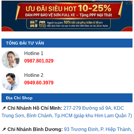
TỔNG ĐÀI TƯ VẤN
Hotline 1
0987.801.029
Hotline 2
0949.60.3979
Địa Chỉ Shop
📌 Chi Nhánh Hồ Chí Minh:
277-279 Đường số 9A, KDC
Trung Sơn, Bình Chánh, Tp.HCM
(giáp khu Him Lam Quận 7)
📌 Chi Nhánh Bình Dương:
93 Trương Định, P. Hiệp Thành,