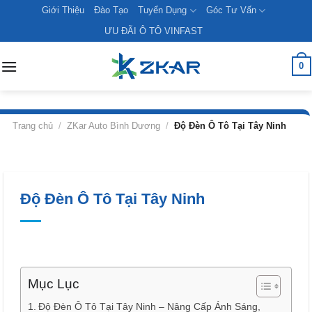
Skip
Giới Thiệu
Đào Tạo
Tuyển Dụng
Góc Tư Vấn
to
ƯU ĐÃI Ô TÔ VINFAST
content
0
Trang chủ
/
ZKar Auto Bình Dương
/
Độ Đèn Ô Tô Tại Tây Ninh
Độ Đèn Ô Tô Tại Tây Ninh
Mục Lục
Độ Đèn Ô Tô Tại Tây Ninh – Nâng Cấp Ánh Sáng,