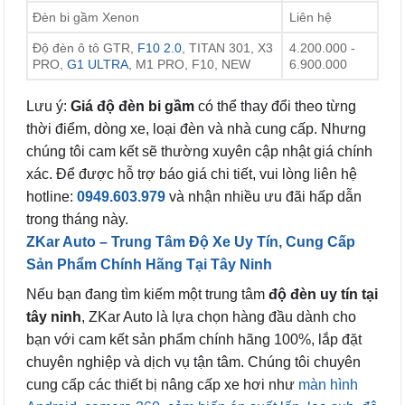
Đèn bi gầm Xenon
Liên hệ
Độ đèn ô tô GTR,
F10 2.0
, TITAN 301, X3
4.200.000 -
PRO,
G1 ULTRA
, M1 PRO, F10, NEW
6.900.000
Lưu ý:
Giá độ đèn bi gầm
có thể thay đổi theo từng
thời điểm, dòng xe, loại đèn và nhà cung cấp. Nhưng
chúng tôi cam kết sẽ thường xuyên cập nhật giá chính
xác. Để được hỗ trợ báo giá chi tiết, vui lòng liên hệ
hotline:
0949.603.979
và nhận nhiều ưu đãi hấp dẫn
trong tháng này.
ZKar Auto – Trung Tâm Độ Xe Uy Tín, Cung Cấp
Sản Phẩm Chính Hãng Tại Tây Ninh
Nếu bạn đang tìm kiếm một trung tâm
độ đèn uy tín tại
tây ninh
, ZKar Auto là lựa chọn hàng đầu dành cho
bạn với cam kết sản phẩm chính hãng 100%, lắp đặt
chuyên nghiệp và dịch vụ tận tâm. Chúng tôi chuyên
cung cấp các thiết bị nâng cấp xe hơi như
màn hình