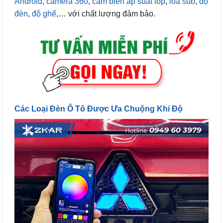
Android
,
camera 360
,
cảm biến áp suất lốp
,
loa sub
,
độ
đèn
,
độ ghế
,… với chất lượng đảm bảo.
Các Loại Đèn Ô Tô Được Ưa Chuộng Khi Độ