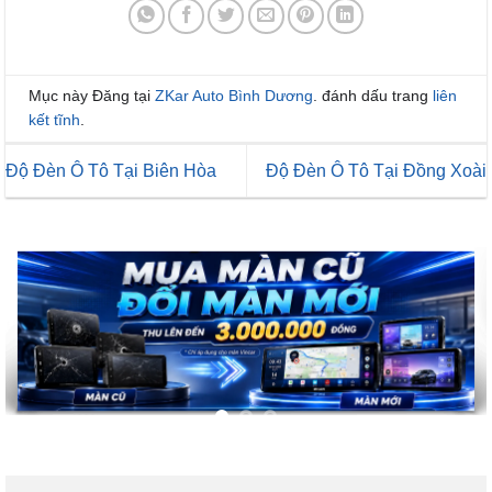
Mục này Đăng tại
ZKar Auto Bình Dương
. đánh dấu trang
liên
kết tĩnh
.
Độ Đèn Ô Tô Tại Biên Hòa
Độ Đèn Ô Tô Tại Đồng Xoài