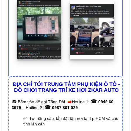
ĐỊA CHỈ TỚI TRUNG TÂM PHỤ KIỆN Ô TÔ -
ĐỒ CHƠI TRANG TRÍ XE HƠI ZKAR AUTO
☎
☎
Bấm vào để gọi Tổng Đài
Hotline 1:
0949 60
☎
3979
– Hotline 2:
0987 801 029
✅ Tới nâng cấp, lắp đặt tận nơi tại Tp.HCM và các
tỉnh lân cận