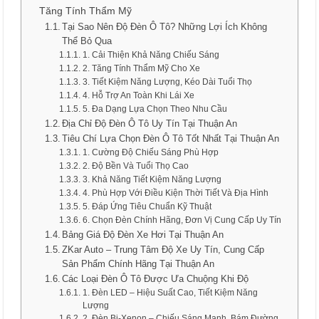
Tăng Tính Thẩm Mỹ
Tại Sao Nên Độ Đèn Ô Tô? Những Lợi Ích Không
Thể Bỏ Qua
1. Cải Thiện Khả Năng Chiếu Sáng
2. Tăng Tính Thẩm Mỹ Cho Xe
3. Tiết Kiệm Năng Lượng, Kéo Dài Tuổi Thọ
4. Hỗ Trợ An Toàn Khi Lái Xe
5. Đa Dạng Lựa Chọn Theo Nhu Cầu
Địa Chỉ Độ Đèn Ô Tô Uy Tín Tại Thuận An
Tiêu Chí Lựa Chọn Đèn Ô Tô Tốt Nhất Tại Thuận An
1. Cường Độ Chiếu Sáng Phù Hợp
2. Độ Bền Và Tuổi Thọ Cao
3. Khả Năng Tiết Kiệm Năng Lượng
4. Phù Hợp Với Điều Kiện Thời Tiết Và Địa Hình
5. Đáp Ứng Tiêu Chuẩn Kỹ Thuật
6. Chọn Đèn Chính Hãng, Đơn Vị Cung Cấp Uy Tín
Bảng Giá Độ Đèn Xe Hơi Tại Thuận An
ZKar Auto – Trung Tâm Độ Xe Uy Tín, Cung Cấp
Sản Phẩm Chính Hãng Tại Thuận An
Các Loại Đèn Ô Tô Được Ưa Chuộng Khi Độ
1. Đèn LED – Hiệu Suất Cao, Tiết Kiệm Năng
Lượng
2. Đèn Bi-Xenon – Chiếu Sáng Mạnh, Bám Đường