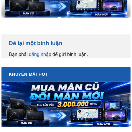
Để lại một bình luận
Bạn phải
đăng nhập
để gửi bình luận.
KHUYẾN MÃI HOT