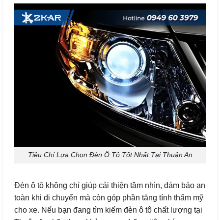
Tiêu Chí Lựa Chọn Đèn Ô Tô Tốt Nhất Tại Thuận An
Đèn ô tô không chỉ giúp cải thiện tầm nhìn, đảm bảo an
toàn khi di chuyển mà còn góp phần tăng tính thẩm mỹ
cho xe. Nếu bạn đang tìm kiếm đèn ô tô chất lượng tại