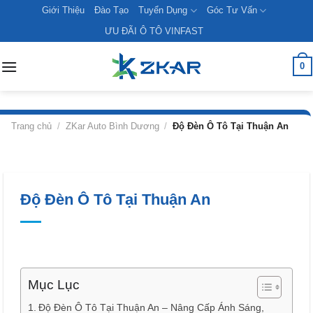
Skip
Giới Thiệu
Đào Tạo
Tuyển Dụng
Góc Tư Vấn
to
ƯU ĐÃI Ô TÔ VINFAST
content
0
Trang chủ
/
ZKar Auto Bình Dương
/
Độ Đèn Ô Tô Tại Thuận An
Độ Đèn Ô Tô Tại Thuận An
Mục Lục
Độ Đèn Ô Tô Tại Thuận An – Nâng Cấp Ánh Sáng,