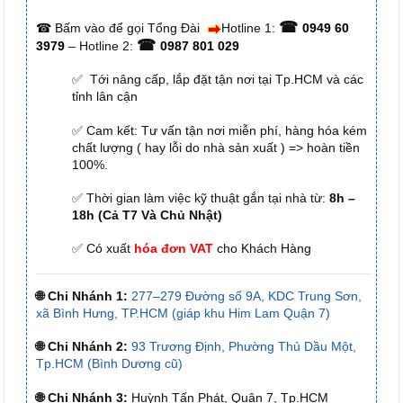
☎
☎
Bấm vào để gọi Tổng Đài
Hotline 1:
0949 60
☎
3979
– Hotline 2:
0987 801 029
✅ Tới nâng cấp, lắp đặt tận nơi tại Tp.HCM và các
tỉnh lân cận
✅ Cam kết: Tư vấn tận nơi miễn phí, hàng hóa kém
chất lượng ( hay lỗi do nhà sản xuất ) => hoàn tiền
100%.
✅ Thời gian làm việc kỹ thuật gắn tại nhà từ:
8h –
18h (Cả T7 Và Chủ Nhật)
✅ Có xuất
hóa đơn VAT
cho Khách Hàng
🌐 Chi Nhánh 1:
277–279 Đường số 9A, KDC Trung Sơn,
xã Bình Hưng, TP.HCM (giáp khu Him Lam Quận 7)
🌐 Chi Nhánh 2:
93 Trương Định, Phường Thủ Dầu Một,
Tp.HCM (Bình Dương cũ)
🌐 Chi Nhánh 3:
Huỳnh Tấn Phát, Quận 7, Tp.HCM