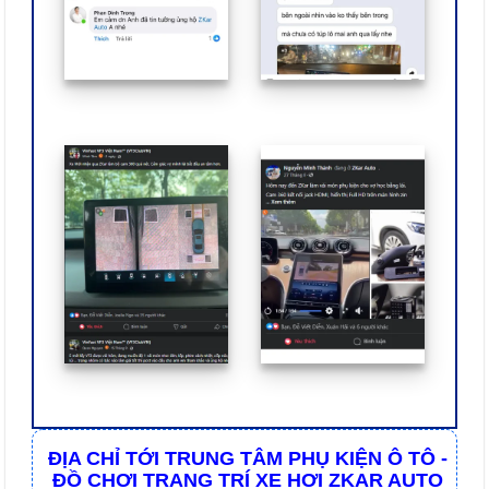
ĐỊA CHỈ TỚI TRUNG TÂM PHỤ KIỆN Ô TÔ -
ĐỒ CHƠI TRANG TRÍ XE HƠI ZKAR AUTO