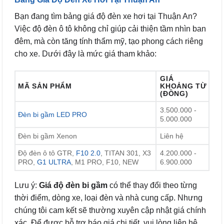
Bạn đang tìm bảng giá độ đèn xe hơi tại Thuận An?
Việc độ đèn ô tô không chỉ giúp cải thiện tầm nhìn ban
đêm, mà còn tăng tính thẩm mỹ, tạo phong cách riêng
cho xe. Dưới đây là mức giá tham khảo:
GIÁ
MÃ SẢN PHẨM
KHOẢNG TỪ
(ĐỒNG)
3.500.000 -
Đèn bi gầm LED PRO
5.000.000
Đèn bi gầm Xenon
Liên hệ
Độ đèn ô tô GTR,
F10 2.0
, TITAN 301, X3
4.200.000 -
PRO,
G1 ULTRA
, M1 PRO, F10, NEW
6.900.000
Lưu ý:
Giá độ đèn bi gầm
có thể thay đổi theo từng
thời điểm, dòng xe, loại đèn và nhà cung cấp. Nhưng
chúng tôi cam kết sẽ thường xuyên cập nhật giá chính
xác. Để được hỗ trợ báo giá chi tiết, vui lòng liên hệ