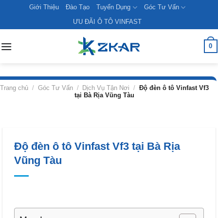
Skip
Giới Thiệu
Đào Tạo
Tuyển Dụng
Góc Tư Vấn
to
ƯU ĐÃI Ô TÔ VINFAST
content
0
Trang chủ
/
Góc Tư Vấn
/
Dịch Vụ Tận Nơi
/
Độ đèn ô tô Vinfast Vf3
tại Bà Rịa Vũng Tàu
Độ đèn ô tô Vinfast Vf3 tại Bà Rịa
Vũng Tàu