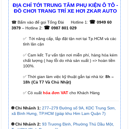
ĐỊA CHỈ TỚI TRUNG TÂM PHỤ KIỆN Ô TÔ -
ĐỒ CHƠI TRANG TRÍ XE HƠI ZKAR AUTO
☎
☎
Bấm vào để gọi Tổng Đài
Hotline 1:
0949 60
☎
3979
– Hotline 2:
0987 801 029
✅ Tới nâng cấp, lắp đặt tận nơi tại Tp.HCM và các
tỉnh lân cận
✅ Cam kết: Tư vấn tận nơi miễn phí, hàng hóa kém
chất lượng ( hay lỗi do nhà sản xuất ) => hoàn tiền
100%.
✅ Thời gian làm việc kỹ thuật gắn tại nhà từ:
8h –
18h (Cả T7 Và Chủ Nhật)
✅ Có xuất
hóa đơn VAT
cho Khách Hàng
🌐 Chi Nhánh 1:
277–279 Đường số 9A, KDC Trung Sơn,
xã Bình Hưng, TP.HCM (giáp khu Him Lam Quận 7)
🌐 Chi Nhánh 2:
93 Trương Định, Phường Thủ Dầu Một,