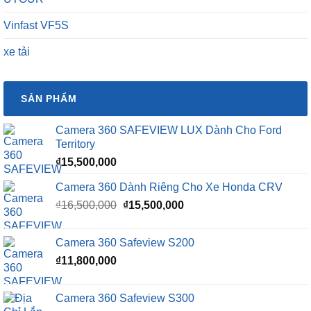
Vinfast VF5S
xe tải
SẢN PHẨM
Camera 360 SAFEVIEW LUX Dành Cho Ford
Territory
₫
15,500,000
Camera 360 Dành Riêng Cho Xe Honda CRV
Giá
Giá
₫
16,500,000
₫
15,500,000
gốc
hiện
là:
tại
Camera 360 Safeview S200
₫16,500,000.
là:
₫
11,800,000
₫15,500,000.
Camera 360 Safeview S300