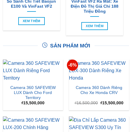
So Sánh Chi Tiết Baojun
VinFast VF2 Ra Mắt: Xe
E100 Và VinFast VF2
Điện Đô Thị Giá Chỉ 188
Triệu Đồng
XEM THÊM
XEM THÊM
SẢN PHẨM MỚI
-6%
Camera 360 SAFEVIEW
Camera 360 Dành Riêng
LUX Dành Cho Ford
Cho Xe Honda CRV
Territory
Giá
Giá
₫
15,500,000
₫
16,500,000
₫
15,500,000
gốc
hiện
là:
tại
₫16,500,000.
là:
₫15,