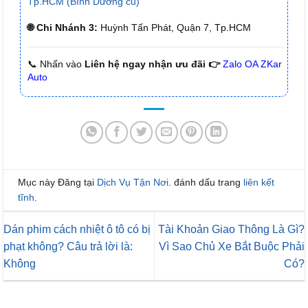
Tp.HCM (Bình Dương cũ)
🌐 Chi Nhánh 3:
Huỳnh Tấn Phát, Quận 7, Tp.HCM
📞 Nhấn vào
Liên hệ ngay nhận ưu đãi 👉
Zalo OA ZKar
Auto
Mục này Đăng tại
Dịch Vụ Tận Nơi
. đánh dấu trang
liên kết
tĩnh
.
Dán phim cách nhiệt ô tô có bị
Tài Khoản Giao Thông Là Gì?
phạt không? Câu trả lời là:
Vì Sao Chủ Xe Bắt Buộc Phải
Không
Có?