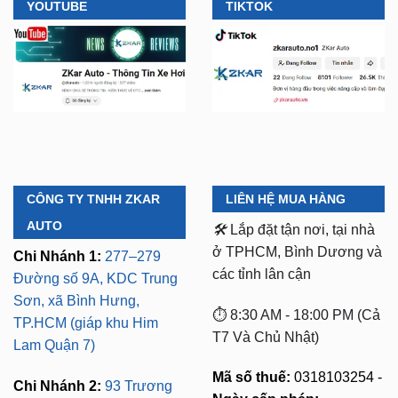
YOUTUBE
TIKTOK
CÔNG TY TNHH ZKAR
LIÊN HỆ MUA HÀNG
AUTO
🛠️
Lắp đặt tận nơi, tại nhà
ở TPHCM, Bình Dương và
Chi Nhánh 1:
277–279
các tỉnh lân cận
Đường số 9A, KDC Trung
Sơn, xã Bình Hưng,
⏱️ 8:30 AM - 18:00 PM (Cả
TP.HCM (giáp khu Him
T7 Và Chủ Nhật)
Lam Quận 7)
Mã số thuế:
0318103254 -
Chi Nhánh 2:
93 Trương