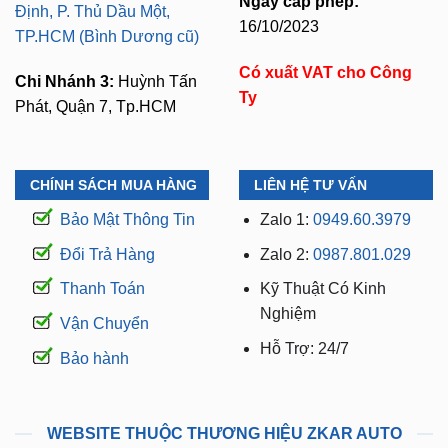
Ngày cấp phép:
Định, P. Thủ Dầu Một,
16/10/2023
TP.HCM (Bình Dương cũ)
Có xuất VAT cho Công
Chi Nhánh 3:
Huỳnh Tấn
Ty
Phát, Quận 7, Tp.HCM
CHÍNH SÁCH MUA HÀNG
LIÊN HỆ TƯ VẤN
Bảo Mật Thông Tin
Zalo 1:
0949.60.3979
Đổi Trả Hàng
Zalo 2:
0987.801.029
Thanh Toán
Kỹ Thuật Có Kinh
Nghiệm
Vận Chuyển
Hỗ Trợ: 24/7
Bảo hành
WEBSITE THUỘC THƯƠNG HIỆU ZKAR AUTO