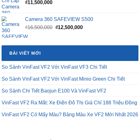
₫
11,500,000
Camera 360 SAFEVIEW S500
Giá
Giá
₫
16,500,000
₫
12,500,000
gốc
hiện
là:
tại
₫16,500,000.
là:
BÀI VIẾT MỚI
₫12,500,000.
So Sánh VinFast VF2 Với VinFast VF3 Chi Tiết
So Sánh VinFast VF2 Với VinFast Minio Green Chi Tiết
So Sánh Chi Tiết Baojun E100 Và VinFast VF2
VinFast VF2 Ra Mắt: Xe Điện Đô Thị Giá Chỉ 188 Triệu Đồng
VinFast VF2 Có Mấy Màu? Bảng Màu Xe VF2 Mới Nhất 2026