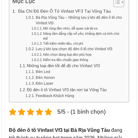
Mục Lục
Địa Chỉ Độ Đèn Ô Tô Vinfast VF3 Tại Vũng Tàu
Bà Rịa Vũng Tàu – Những lưu ý khi độ đèn ô tô cho
Vinfast Vf3
Mở rộng tầm nhìn, dễ quan sát lái xe
Nâng tầm đẳng cấp xế yêu, khẳng định cá tính chủ
thể
Tiết kiệm nhiên liệu, chi phí
Lưu ý khi lựa chọn độ đèn ô tô cho Vinfast Vf3
Nên chọn đúng loại đèn phù hợp
Kiểm tra tiêu chuẩn giao thông
Những loại đèn tốt để độ cho Vinfast Vf3
Đèn Led
Đèn Xenon
Đèn Laser
Độ đèn ô tô Vinfast Vf3 tận nơi tại Vũng Tàu
Feedback Khách Hàng
5/5 - (1 bình chọn)
Độ đèn ô tô Vinfast Vf3 tại Bà Rịa Vũng Tàu
đang
trở thành xu hướng hot trong năm 2026. Những giải