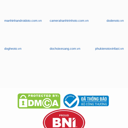
manhinhandroidoto.com.vn
camerahanhtrinhoto.com.vn
dodenoto.vn
dogheoto.vn
dochoixesang.com.vn
phukienotovinfast.vn