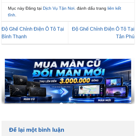
Mục này Đăng tại
Dịch Vụ Tận Nơi
. đánh dấu trang
liên kết
tĩnh
.
Độ Ghế Chỉnh Điện Ô Tô Tại
Độ Ghế Chỉnh Điện Ô Tô Tại
Bình Thạnh
Tân Phú
Để lại một bình luận