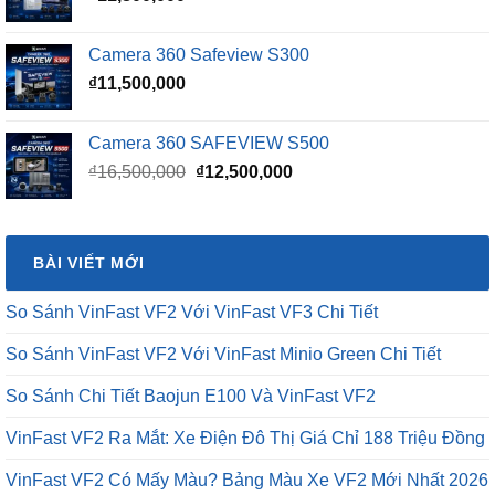
Camera 360 Safeview S300
₫
11,500,000
Camera 360 SAFEVIEW S500
Giá
Giá
₫
16,500,000
₫
12,500,000
gốc
hiện
là:
tại
₫16,500,000.
là:
BÀI VIẾT MỚI
₫12,500,000.
So Sánh VinFast VF2 Với VinFast VF3 Chi Tiết
So Sánh VinFast VF2 Với VinFast Minio Green Chi Tiết
So Sánh Chi Tiết Baojun E100 Và VinFast VF2
VinFast VF2 Ra Mắt: Xe Điện Đô Thị Giá Chỉ 188 Triệu Đồng
VinFast VF2 Có Mấy Màu? Bảng Màu Xe VF2 Mới Nhất 2026