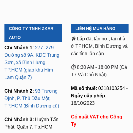
CÔNG TY TNHH ZKAR
LIÊN HỆ MUA HÀNG
AUTO
🛠️
Lắp đặt tận nơi, tại nhà
ở TPHCM, Bình Dương và
Chi Nhánh 1:
277–279
các tỉnh lân cận
Đường số 9A, KDC Trung
Sơn, xã Bình Hưng,
⏱️ 8:30 AM - 18:00 PM (Cả
TP.HCM (giáp khu Him
T7 Và Chủ Nhật)
Lam Quận 7)
Mã số thuế:
0318103254 -
Chi Nhánh 2:
93 Trương
Ngày cấp phép:
Định, P. Thủ Dầu Một,
16/10/2023
TP.HCM (Bình Dương cũ)
Có xuất VAT cho Công
Chi Nhánh 3:
Huỳnh Tấn
Ty
Phát, Quận 7, Tp.HCM