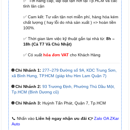
✅ Tới nâng cấp, lắp đặt tận nơi tại Tp.HCM và các
tỉnh lân cận
✅ Cam kết: Tư vấn tận nơi miễn phí, hàng hóa kém
chất lượng ( hay lỗi do nhà sản xuất ) => hoàn tiền
100%.
✅ Thời gian làm việc kỹ thuật gắn tại nhà từ:
8h –
18h (Cả T7 Và Chủ Nhật)
✅ Có xuất
hóa đơn VAT
cho Khách Hàng
🌐 Chi Nhánh 1:
277–279 Đường số 9A, KDC Trung Sơn,
xã Bình Hưng, TP.HCM (giáp khu Him Lam Quận 7)
🌐 Chi Nhánh 2:
93 Trương Định, Phường Thủ Dầu Một,
Tp.HCM (Bình Dương cũ)
🌐 Chi Nhánh 3:
Huỳnh Tấn Phát, Quận 7, Tp.HCM
📞 Nhấn vào
Liên hệ ngay nhận ưu đãi 👉
Zalo OA ZKar
Auto