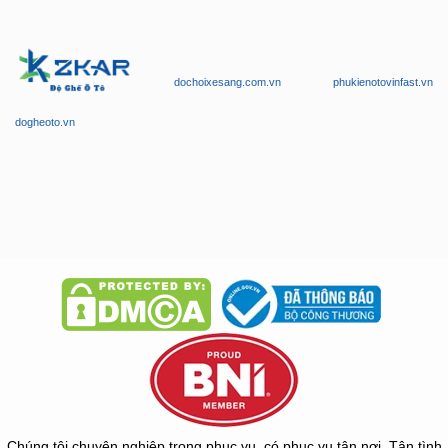
dochoixesang.com.vn
phukienotovinfast.vn
dogheoto.vn
Chúng tôi chuyên nghiệp trong phục vụ, có phục vụ tận nơi. Tận tình