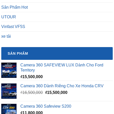
Sản Phẩm Hot
UTOUR
Vinfast VF5S
xe tải
SẢN PHẨM
Camera 360 SAFEVIEW LUX Dành Cho Ford
Territory
₫
15,500,000
Camera 360 Dành Riêng Cho Xe Honda CRV
Giá
Giá
₫
16,500,000
₫
15,500,000
gốc
hiện
là:
tại
Camera 360 Safeview S200
₫16,500,000.
là:
₫
11,800,000
₫15,500,000.