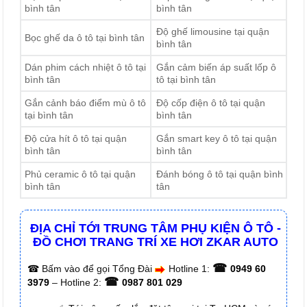
bình tân
bình tân
Độ ghế limousine tại quận
Bọc ghế da ô tô tại bình tân
bình tân
Dán phim cách nhiệt ô tô tại
Gắn cảm biến áp suất lốp ô
bình tân
tô tại bình tân
Gắn cảnh báo điểm mù ô tô
Độ cốp điện ô tô tại quận
tại bình tân
bình tân
Độ cửa hít ô tô tại quận
Gắn smart key ô tô tại quận
bình tân
bình tân
Phủ ceramic ô tô tại quận
Đánh bóng ô tô tại quận bình
bình tân
tân
ĐỊA CHỈ TỚI TRUNG TÂM PHỤ KIỆN Ô TÔ -
ĐỒ CHƠI TRANG TRÍ XE HƠI ZKAR AUTO
☎
☎
Bấm vào để gọi Tổng Đài
Hotline 1:
0949 60
☎
3979
– Hotline 2:
0987 801 029