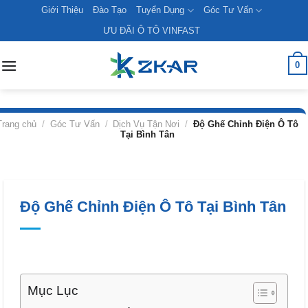
Skip
Giới Thiệu
Đào Tạo
Tuyển Dụng
Góc Tư Vấn
to
ƯU ĐÃI Ô TÔ VINFAST
content
0
Trang chủ
/
Góc Tư Vấn
/
Dịch Vụ Tận Nơi
/
Độ Ghế Chỉnh Điện Ô Tô
Tại Bình Tân
Độ Ghế Chỉnh Điện Ô Tô Tại Bình Tân
Mục Lục