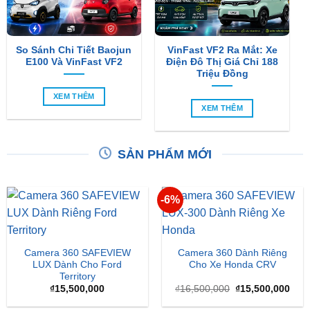
So Sánh Chi Tiết Baojun
VinFast VF2 Ra Mắt: Xe
E100 Và VinFast VF2
Điện Đô Thị Giá Chỉ 188
Triệu Đồng
XEM THÊM
XEM THÊM
SẢN PHẨM MỚI
-6%
Camera 360 SAFEVIEW
Camera 360 Dành Riêng
LUX Dành Cho Ford
Cho Xe Honda CRV
Territory
Giá
Giá
₫
15,500,000
₫
16,500,000
₫
15,500,000
gốc
hiện
là:
tại