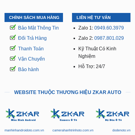
CHÍNH SÁCH MUA HÀNG
LIÊN HỆ TƯ VẤN
Bảo Mật Thông Tin
Zalo 1:
0949.60.3979
Đổi Trả Hàng
Zalo 2:
0987.801.029
Thanh Toán
Kỹ Thuật Có Kinh
Nghiệm
Vận Chuyển
Hỗ Trợ: 24/7
Bảo hành
WEBSITE THUỘC THƯƠNG HIỆU ZKAR AUTO
manhinhandroidoto.com.vn
camerahanhtrinhoto.com.vn
dodenoto.vn