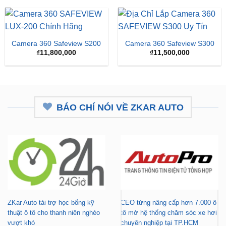
₫16,500,000.
là:
₫15,
Camera 360 Safeview S200
Camera 360 Safeview S300
₫
11,800,000
₫
11,500,000
BÁO CHÍ NÓI VỀ ZKAR AUTO
ZKar Auto tài trợ học bổng kỹ
CEO từng nâng cấp hơn 7.000 ô
thuật ô tô cho thanh niên nghèo
tô mở hệ thống chăm sóc xe hơi
vượt khó
chuyên nghiệp tại TP.HCM