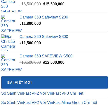
Giá
Giá
₫
16,500,000
₫
15,500,000
gốc
hiện
là:
tại
Camera 360 Safeview S200
₫16,500,000.
là:
₫
11,800,000
₫15,500,000.
Camera 360 Safeview S300
₫
11,500,000
Camera 360 SAFEVIEW S500
Giá
Giá
₫
16,500,000
₫
12,500,000
gốc
hiện
là:
tại
₫16,500,000.
là:
BÀI VIẾT MỚI
₫12,500,000.
So Sánh VinFast VF2 Với VinFast VF3 Chi Tiết
So Sánh VinFast VF2 Với VinFast Minio Green Chi Tiết