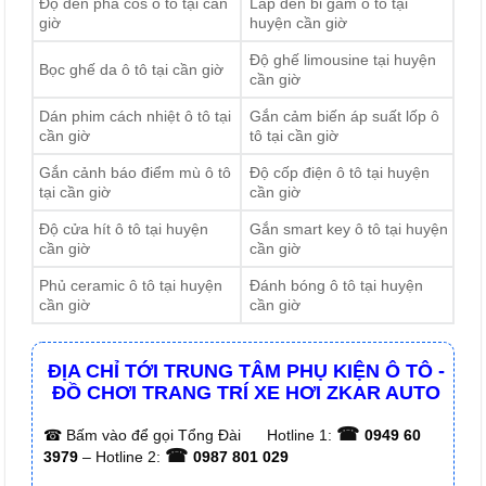
Độ đèn pha cos ô tô tại cần
Lắp đèn bi gầm ô tô tại
giờ
huyện cần giờ
Độ ghế limousine tại huyện
Bọc ghế da ô tô tại cần giờ
cần giờ
Dán phim cách nhiệt ô tô tại
Gắn cảm biến áp suất lốp ô
cần giờ
tô tại cần giờ
Gắn cảnh báo điểm mù ô tô
Độ cốp điện ô tô tại huyện
tại cần giờ
cần giờ
Độ cửa hít ô tô tại huyện
Gắn smart key ô tô tại huyện
cần giờ
cần giờ
Phủ ceramic ô tô tại huyện
Đánh bóng ô tô tại huyện
cần giờ
cần giờ
ĐỊA CHỈ TỚI TRUNG TÂM PHỤ KIỆN Ô TÔ -
ĐỒ CHƠI TRANG TRÍ XE HƠI ZKAR AUTO
☎
☎
Bấm vào để gọi Tổng Đài
Hotline 1:
0949 60
☎
3979
– Hotline 2:
0987 801 029