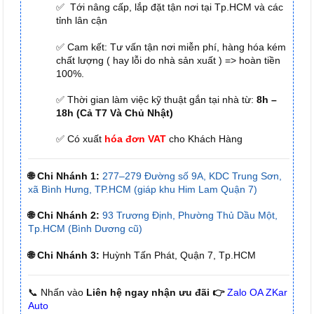
✅ Tới nâng cấp, lắp đặt tận nơi tại Tp.HCM và các
tỉnh lân cận
✅ Cam kết: Tư vấn tận nơi miễn phí, hàng hóa kém
chất lượng ( hay lỗi do nhà sản xuất ) => hoàn tiền
100%.
✅ Thời gian làm việc kỹ thuật gắn tại nhà từ:
8h –
18h (Cả T7 Và Chủ Nhật)
✅ Có xuất
hóa đơn VAT
cho Khách Hàng
🌐 Chi Nhánh 1:
277–279 Đường số 9A, KDC Trung Sơn,
xã Bình Hưng, TP.HCM (giáp khu Him Lam Quận 7)
🌐 Chi Nhánh 2:
93 Trương Định, Phường Thủ Dầu Một,
Tp.HCM (Bình Dương cũ)
🌐 Chi Nhánh 3:
Huỳnh Tấn Phát, Quận 7, Tp.HCM
📞 Nhấn vào
Liên hệ ngay nhận ưu đãi 👉
Zalo OA ZKar
Auto