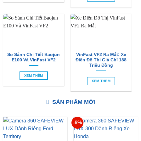
So Sánh Chi Tiết Baojun
VinFast VF2 Ra Mắt: Xe
E100 Và VinFast VF2
Điện Đô Thị Giá Chỉ 188
Triệu Đồng
XEM THÊM
XEM THÊM
SẢN PHẨM MỚI
-6%