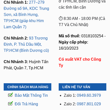
ở TPHCM, Bình Dương và
Chi Nhánh 1:
277–279
các tỉnh lân cận
Đường số 9A, KDC Trung
Sơn, xã Bình Hưng,
⏱️ 8:30 AM - 18:00 PM (Cả
TP.HCM (giáp khu Him
T7 Và Chủ Nhật)
Lam Quận 7)
Mã số thuế:
0318103254 -
Chi Nhánh 2:
93 Trương
Ngày cấp phép:
Định, P. Thủ Dầu Một,
16/10/2023
TP.HCM (Bình Dương cũ)
Có xuất VAT cho Công
Chi Nhánh 3:
Huỳnh Tấn
Ty
Phát, Quận 7, Tp.HCM
CHÍNH SÁCH MUA HÀNG
LIÊN HỆ TƯ VẤN
Bảo Mật Thông Tin
Zalo 1:
0949.60.3979
Đổi Trả Hàng
Zalo 2:
0987.801.029