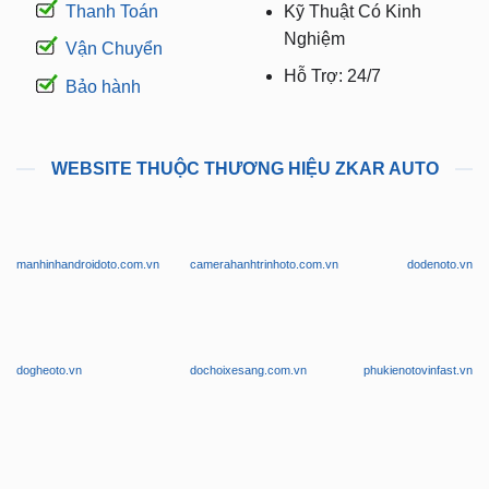
Thanh Toán
Kỹ Thuật Có Kinh
Nghiệm
Vận Chuyển
Hỗ Trợ: 24/7
Bảo hành
WEBSITE THUỘC THƯƠNG HIỆU ZKAR AUTO
manhinhandroidoto.com.vn
camerahanhtrinhoto.com.vn
dodenoto.vn
dogheoto.vn
dochoixesang.com.vn
phukienotovinfast.vn