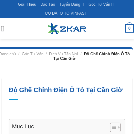
Skip
Giới Thiệu
Đào Tạo
Tuyển Dụng
Góc Tư Vấn
to
ƯU ĐÃI Ô TÔ VINFAST
content
0
Trang chủ
/
Góc Tư Vấn
/
Dịch Vụ Tận Nơi
/
Độ Ghế Chỉnh Điện Ô Tô
Tại Cần Giờ
Độ Ghế Chỉnh Điện Ô Tô Tại Cần Giờ
Mục Lục