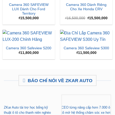
Camera 360 SAFEVIEW
Camera 360 Dành Riêng
LUX Dành Cho Ford
Cho Xe Honda CRV
Territory
Giá
Giá
₫
15,500,000
₫
16,500,000
₫
15,500,000
gốc
hiện
là:
tại
₫16,500,000.
là:
₫15,
Camera 360 Safeview S200
Camera 360 Safeview S300
₫
11,800,000
₫
11,500,000
BÁO CHÍ NÓI VỀ ZKAR AUTO
ZKar Auto tài trợ học bổng kỹ
CEO từng nâng cấp hơn 7.000 ô
thuật ô tô cho thanh niên nghèo
tô mở hệ thống chăm sóc xe hơi