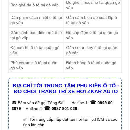
Độ ghế limousine tại quận gò
Bọc ghế da ô tô tại gò vấp
vấp
Dán phim cách nhiệt ô tô tại
Gắn cảm biến áp suất lốp ô
gò vấp
tô tại gò vấp
Gắn cảnh báo điểm mù ô tô
Độ cốp điện ô tô tại quận gò
tại gò vấp
vấp
Độ cửa hít ô tô tại quận gò
Gắn smart key ô tô tại quận
vấp
gò vấp
Phủ ceramic ô tô tại quận
Đánh bóng ô tô tại quận gò
gò vấp
vấp
ĐỊA CHỈ TỚI TRUNG TÂM PHỤ KIỆN Ô TÔ -
ĐỒ CHƠI TRANG TRÍ XE HƠI ZKAR AUTO
☎
☎
Bấm vào để gọi Tổng Đài
Hotline 1:
0949 60
☎
3979
– Hotline 2:
0987 801 029
✅ Tới nâng cấp, lắp đặt tận nơi tại Tp.HCM và các
tỉnh lân cận