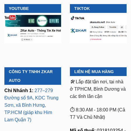
YOUTUBE
TIKTOK
CÔNG TY TNHH ZKAR
LIÊN HỆ MUA HÀNG
AUTO
🛠️
Lắp đặt tận nơi, tại nhà
ở TPHCM, Bình Dương và
Chi Nhánh 1:
277–279
các tỉnh lân cận
Đường số 9A, KDC Trung
Sơn, xã Bình Hưng,
⏱️ 8:30 AM - 18:00 PM (Cả
TP.HCM (giáp khu Him
T7 Và Chủ Nhật)
Lam Quận 7)
Mã số thuế:
0318103254 -