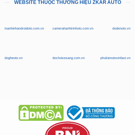
WEBSITE THUỘC THƯƠNG HIỆU ZKAR AUTO
manhinhandroidoto.com.vn
camerahanhtrinhoto.com.vn
dodenoto.vn
dogheoto.vn
dochoixesang.com.vn
phukienotovinfast.vn