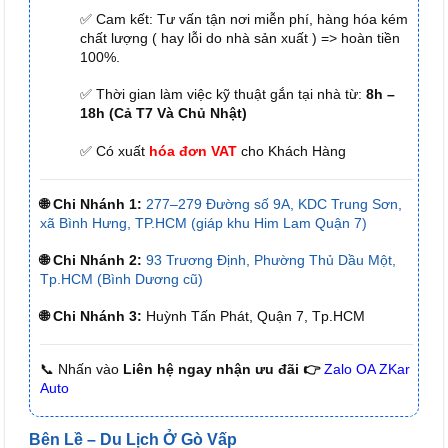
✅ Cam kết: Tư vấn tận nơi miễn phí, hàng hóa kém
chất lượng ( hay lỗi do nhà sản xuất ) => hoàn tiền
100%.
✅ Thời gian làm việc kỹ thuật gắn tại nhà từ:
8h –
18h (Cả T7 Và Chủ Nhật)
✅ Có xuất
hóa đơn VAT
cho Khách Hàng
🌐 Chi Nhánh 1:
277–279 Đường số 9A, KDC Trung Sơn,
xã Bình Hưng, TP.HCM (giáp khu Him Lam Quận 7)
🌐 Chi Nhánh 2:
93 Trương Định, Phường Thủ Dầu Một,
Tp.HCM (Bình Dương cũ)
🌐 Chi Nhánh 3:
Huỳnh Tấn Phát, Quận 7, Tp.HCM
📞 Nhấn vào
Liên hệ ngay nhận ưu đãi 👉
Zalo OA ZKar
Auto
Bên Lề – Du Lịch Ở Gò Vấp