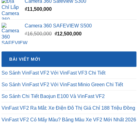
Camera 360 Safeview S300
₫
11,500,000
Camera 360 SAFEVIEW S500
Giá
Giá
₫
16,500,000
₫
12,500,000
gốc
hiện
là:
tại
₫16,500,000.
là:
BÀI VIẾT MỚI
₫12,500,000.
So Sánh VinFast VF2 Với VinFast VF3 Chi Tiết
So Sánh VinFast VF2 Với VinFast Minio Green Chi Tiết
So Sánh Chi Tiết Baojun E100 Và VinFast VF2
VinFast VF2 Ra Mắt: Xe Điện Đô Thị Giá Chỉ 188 Triệu Đồng
VinFast VF2 Có Mấy Màu? Bảng Màu Xe VF2 Mới Nhất 2026