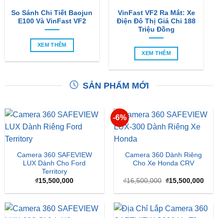
So Sánh Chi Tiết Baojun
VinFast VF2 Ra Mắt: Xe
E100 Và VinFast VF2
Điện Đô Thị Giá Chỉ 188
Triệu Đồng
XEM THÊM
XEM THÊM
SẢN PHẨM MỚI
-6%
Camera 360 SAFEVIEW
Camera 360 Dành Riêng
LUX Dành Cho Ford
Cho Xe Honda CRV
Territory
Giá
Giá
₫
15,500,000
₫
16,500,000
₫
15,500,000
gốc
hiện
là:
tại
₫16,500,000.
là:
₫15,