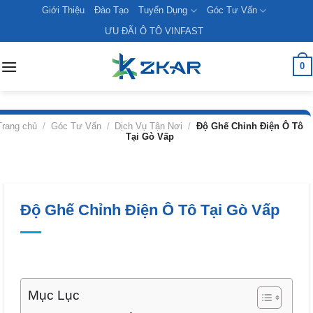
Skip
Giới Thiệu
Đào Tạo
Tuyển Dụng
Góc Tư Vấn
to
ƯU ĐÃI Ô TÔ VINFAST
content
0
Trang chủ
/
Góc Tư Vấn
/
Dịch Vụ Tận Nơi
/
Độ Ghế Chỉnh Điện Ô Tô
Tại Gò Vấp
Độ Ghế Chỉnh Điện Ô Tô Tại Gò Vấp
Mục Lục