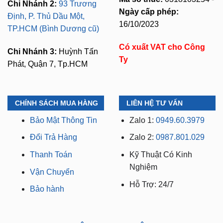
Chi Nhánh 2:
93 Trương
Ngày cấp phép:
Định, P. Thủ Dầu Một,
16/10/2023
TP.HCM (Bình Dương cũ)
Có xuất VAT cho Công
Chi Nhánh 3:
Huỳnh Tấn
Ty
Phát, Quận 7, Tp.HCM
CHÍNH SÁCH MUA HÀNG
LIÊN HỆ TƯ VẤN
Bảo Mật Thông Tin
Zalo 1:
0949.60.3979
Đổi Trả Hàng
Zalo 2:
0987.801.029
Thanh Toán
Kỹ Thuật Có Kinh
Nghiệm
Vận Chuyển
Hỗ Trợ: 24/7
Bảo hành