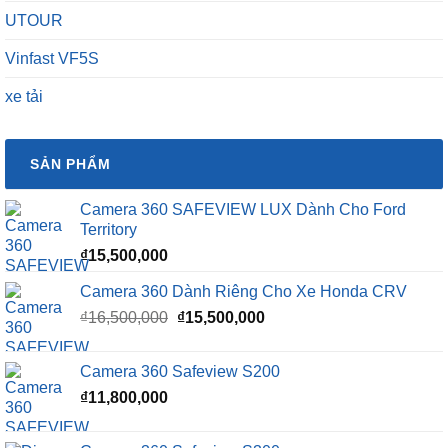
UTOUR
Vinfast VF5S
xe tải
SẢN PHẨM
Camera 360 SAFEVIEW LUX Dành Cho Ford
Territory
₫
15,500,000
Camera 360 Dành Riêng Cho Xe Honda CRV
Giá
Giá
₫
16,500,000
₫
15,500,000
gốc
hiện
là:
tại
Camera 360 Safeview S200
₫16,500,000.
là:
₫
11,800,000
₫15,500,000.