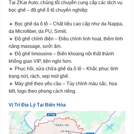
Tại ZKar Auto, chúng tôi chuyên cung cấp các dịch vụ
bọc ghế – độ ghế ô tô chuyên nghiệp:
🔹 Bọc ghế da ô tô – Chất liệu cao cấp như da Nappa,
da Microfiber, da PU, Simili.
🔹 Độ ghế chỉnh điện – Điều chỉnh linh hoạt, thêm tính
năng massage, sưởi ấm.
🔹 Độ ghế limousine – Biến khoang nội thất thành
không gian VIP, tiện nghi hơn.
🔹 Phục hồi, sửa chữa ghế da ô tô – Khắc phục tình
trạng nứt, rách, xẹp mút ghế.
🔹 May ghế theo yêu cầu – Tùy chỉnh màu sắc, họa
tiết, logo theo phong cách riêng.
Vị Trí Địa Lý Tại Biên Hòa