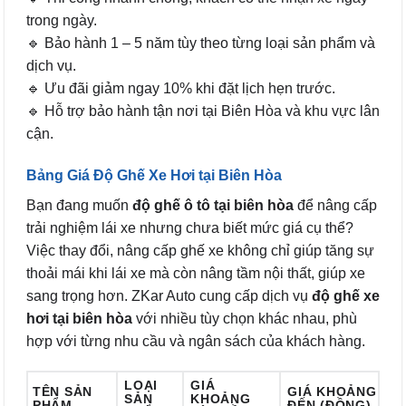
trong ngày.
🔹 Bảo hành 1 – 5 năm tùy theo từng loại sản phẩm và
dịch vụ.
🔹 Ưu đãi giảm ngay 10% khi đặt lịch hẹn trước.
🔹 Hỗ trợ bảo hành tận nơi tại Biên Hòa và khu vực lân
cận.
Bảng Giá Độ Ghế Xe Hơi tại Biên Hòa
Bạn đang muốn
độ ghế ô tô tại biên hòa
để nâng cấp
trải nghiệm lái xe nhưng chưa biết mức giá cụ thể?
Việc thay đổi, nâng cấp ghế xe không chỉ giúp tăng sự
thoải mái khi lái xe mà còn nâng tầm nội thất, giúp xe
sang trọng hơn. ZKar Auto cung cấp dịch vụ
độ ghế xe
hơi tại biên hòa
với nhiều tùy chọn khác nhau, phù
hợp với từng nhu cầu và ngân sách của khách hàng.
LOẠI
GIÁ
TÊN SẢN
GIÁ KHOẢNG
SẢN
KHOẢNG
PHẨM
ĐẾN (ĐỒNG)