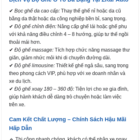
✔
Bọc ghế da cao cấp:
Thay thế ghế nỉ hoặc da cũ
bằng da thật hoặc da công nghiệp bền bỉ, sang trọng.
✔
Độ ghế chỉnh điện:
Nâng cấp ghế lái hoặc ghế phụ
với khả năng điều chỉnh 4 – 8 hướng, giúp tư thế ngồi
thoải mái hơn.
✔
Độ ghế massage:
Tích hợp chức năng massage thư
giãn, giảm nhức mỏi khi di chuyển đường dài.
✔
Độ ghế limousine:
Thiết kế ghế ngả sâu, sang trọng
theo phong cách VIP, phù hợp với xe doanh nhân và
xe du lịch.
✔
Độ ghế xoay 180 – 360 độ:
Tiện lợi cho xe gia đình,
giúp hành khách dễ dàng trò chuyện hoặc làm việc
trên xe.
Cam Kết Chất Lượng – Chính Sách Hậu Mãi
Hấp Dẫn
🔹 Thi công nhanh chóng, khách có thể nhận xe ngay