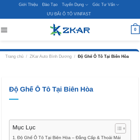
Skip
Giới Thiệu
Đào Tạo
Tuyển Dụng
Góc Tư Vấn
to
ƯU ĐÃI Ô TÔ VINFAST
content
0
Trang chủ
/
ZKar Auto Bình Dương
/
Độ Ghế Ô Tô Tại Biên Hòa
Độ Ghế Ô Tô Tại Biên Hòa
Mục Lục
Độ Ghế Ô Tô Tại Biên Hòa – Đẳng Cấp & Thoải Mái