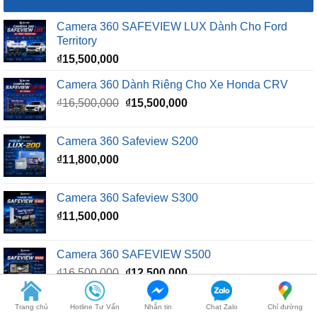
Camera 360 SAFEVIEW LUX Dành Cho Ford
Territory
₫
15,500,000
Camera 360 Dành Riêng Cho Xe Honda CRV
Giá
Giá
₫
16,500,000
₫
15,500,000
gốc
hiện
là:
tại
Camera 360 Safeview S200
₫16,500,000.
là:
₫
11,800,000
₫15,500,000.
Camera 360 Safeview S300
₫
11,500,000
Camera 360 SAFEVIEW S500
Giá
Giá
₫
16,500,000
₫
12,500,000
gốc
hiện
là:
tại
Trang chủ
Hotline Tư Vấn
Nhắn tin
Chat Zalo
Chỉ đường
₫16,500,000.
là: