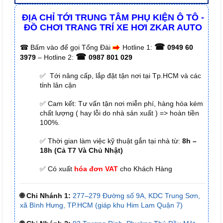
ĐỊA CHỈ TỚI TRUNG TÂM PHỤ KIỆN Ô TÔ -
ĐỒ CHƠI TRANG TRÍ XE HƠI ZKAR AUTO
☎
☎
Bấm vào để gọi Tổng Đài
Hotline 1:
0949 60
☎
3979
– Hotline 2:
0987 801 029
✅ Tới nâng cấp, lắp đặt tận nơi tại Tp.HCM và các
tỉnh lân cận
✅ Cam kết: Tư vấn tận nơi miễn phí, hàng hóa kém
chất lượng ( hay lỗi do nhà sản xuất ) => hoàn tiền
100%.
✅ Thời gian làm việc kỹ thuật gắn tại nhà từ:
8h –
18h (Cả T7 Và Chủ Nhật)
✅ Có xuất
hóa đơn VAT
cho Khách Hàng
🌐 Chi Nhánh 1:
277–279 Đường số 9A, KDC Trung Sơn,
xã Bình Hưng, TP.HCM (giáp khu Him Lam Quận 7)