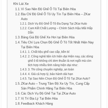
Khi Lái Xe
Vì Sao Nên Độ Ghế Ô Tô Tại Biên Hòa
Địa Chỉ Độ Ghế Ô Tô Uy Tín Tại Biên Hòa – ZKar
Auto
Dịch Vụ Độ Ghế Ô Tô Đa Dạng Tại ZKar Auto
Cam Kết Chất Lượng – Chính Sách Hậu Mãi Hấp
Dẫn
Bảng Giá Độ Ghế Xe Hơi tại Biên Hòa
Tiêu Chí Lựa Chọn Độ Ghế Ô Tô Tốt Nhất Hiện Nay
Tại Biên Hòa
1. Chất liệu ghế cao cấp, bền bỉ
2. Công nghệ tiện ích hiện đại Hiện nay, các dòng
ghế ô tô không chỉ đơn thuần là nơi ngồi mà còn
tích hợp nhiều tính năng hiện đại như:
3. Thi công chuyên nghiệp, an toàn
4. Giá cả hợp lý, bảo hành dài hạn
Tại Sao Nên Chọn Độ Ghế Ô Tô Tại ZKar Auto?
ZKar Auto – Trung Tâm Độ Xe Uy Tín, Cung Cấp
Sản Phẩm Chính Hãng Tại Biên Hòa
Các Dịch Vụ Độ Ghế Tại Tại ZKar Auto
Vị Trí Địa Lý Tại Biên Hòa
Feedback Khách Hàng