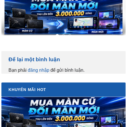
Để lại một bình luận
Bạn phải
đăng nhập
để gửi bình luận.
KHUYẾN MÃI HOT