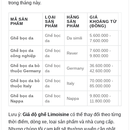
trong tháng này.
LOẠI
HÃNG
GIÁ
MÃ SẢN
SẢN
SẢN
KHOẢNG TỪ
PHẨM
PHẨM
PHẨM
(ĐỒNG)
Ghế bọc
5.600.000 -
Ghế bọc da
Da simili
da
7.600.000
Ghế bọc da
Ghế bọc
7.600.000 -
Rever
công nghiệp
da
9.800.000
Ghế bọc da bò
Ghế bọc
36.600.000 -
Germany
thuộc Germany
da
42.600.000
Ghế bọc da bò
Ghế bọc
70.000.000 -
Italy
thuộc Italy
da
85.000.000
Ghế bọc da
Ghế bọc
9.800.000 -
Nappa
Nappa
da
11.800.000
Lưu ý:
Giá độ ghế Limoisine
có thể thay đổi theo từng
thời điểm, dòng xe, loại sản phẩm và nhà cung cấp.
Nhưng chúng tôi cam kết sẽ thường xuyên cập nhật