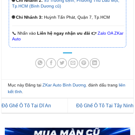
🌐 Chi Nhánh 2:
93 Trương Định, Phường Thủ Dầu Một,
Tp.HCM (Bình Dương cũ)
🌐 Chi Nhánh 3:
Huỳnh Tấn Phát, Quận 7, Tp.HCM
📞 Nhấn vào
Liên hệ ngay nhận ưu đãi 👉
Zalo OA ZKar
Auto
Mục này Đăng tại
ZKar Auto Bình Dương
. đánh dấu trang
liên
kết tĩnh
.
Độ Ghế Ô Tô Tại Dĩ An
Độ Ghế Ô Tô Tại Tây Ninh