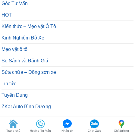
Góc Tư Vấn
HOT
Kiến thức – Mẹo vặt Ô Tô
Kinh Nghiệm Độ Xe
Mẹo vặt ô tô
So Sánh và Đánh Giá
Sửa chữa – Đồng sơn xe
Tin tức
Tuyển Dụng
ZKar Auto Bình Dương
DANH MỤC SẢN PHẨM
Trang chủ
Hotline Tư Vấn
Nhắn tin
Chat Zalo
Chỉ đường