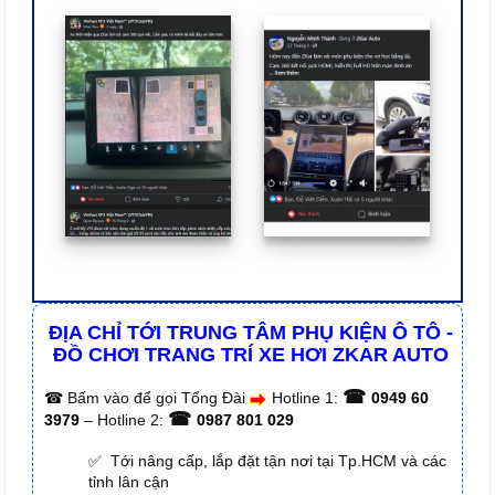
ĐỊA CHỈ TỚI TRUNG TÂM PHỤ KIỆN Ô TÔ -
ĐỒ CHƠI TRANG TRÍ XE HƠI ZKAR AUTO
☎
☎
Bấm vào để gọi Tổng Đài
Hotline 1:
0949 60
☎
3979
– Hotline 2:
0987 801 029
✅ Tới nâng cấp, lắp đặt tận nơi tại Tp.HCM và các
tỉnh lân cận