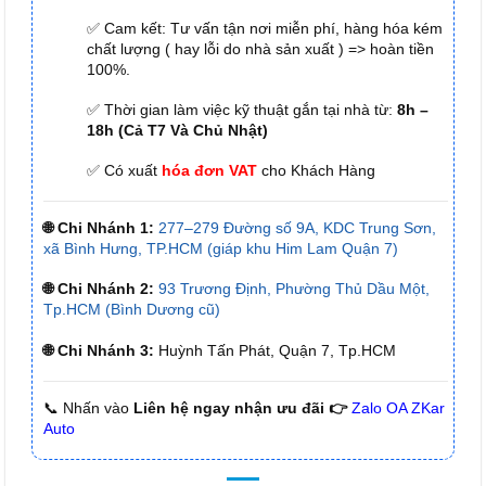
✅ Cam kết: Tư vấn tận nơi miễn phí, hàng hóa kém
chất lượng ( hay lỗi do nhà sản xuất ) => hoàn tiền
100%.
✅ Thời gian làm việc kỹ thuật gắn tại nhà từ:
8h –
18h (Cả T7 Và Chủ Nhật)
✅ Có xuất
hóa đơn VAT
cho Khách Hàng
🌐 Chi Nhánh 1:
277–279 Đường số 9A, KDC Trung Sơn,
xã Bình Hưng, TP.HCM (giáp khu Him Lam Quận 7)
🌐 Chi Nhánh 2:
93 Trương Định, Phường Thủ Dầu Một,
Tp.HCM (Bình Dương cũ)
🌐 Chi Nhánh 3:
Huỳnh Tấn Phát, Quận 7, Tp.HCM
📞 Nhấn vào
Liên hệ ngay nhận ưu đãi 👉
Zalo OA ZKar
Auto