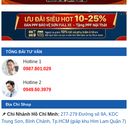
TỔNG ĐÀI TƯ VẤN
Hotline 1
0987.801.029
Hotline 2
0949.60.3979
Địa Chỉ Shop
📌 Chi Nhánh Hồ Chí Minh:
277-279 Đường số 9A, KDC
Trung Sơn, Bình Chánh, Tp.HCM
(giáp khu Him Lam Quận 7)