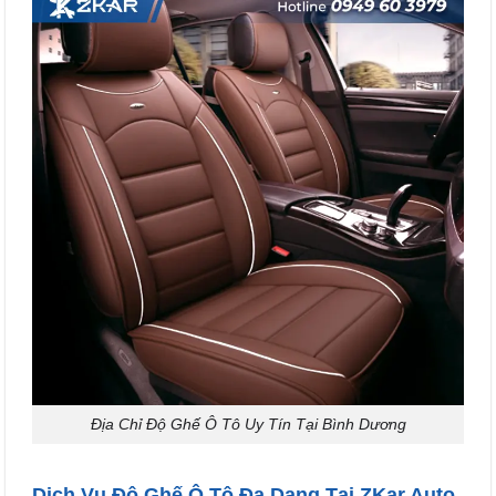
Địa Chỉ Độ Ghế Ô Tô Uy Tín Tại Bình Dương
Dịch Vụ Độ Ghế Ô Tô Đa Dạng Tại ZKar Auto