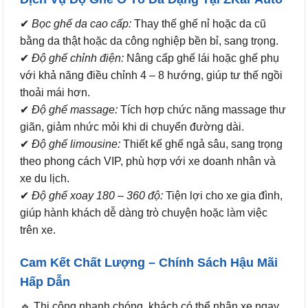
✔
Bọc ghế da cao cấp:
Thay thế ghế nỉ hoặc da cũ
bằng da thật hoặc da công nghiệp bền bỉ, sang trọng.
✔
Độ ghế chỉnh điện:
Nâng cấp ghế lái hoặc ghế phụ
với khả năng điều chỉnh 4 – 8 hướng, giúp tư thế ngồi
thoải mái hơn.
✔
Độ ghế massage:
Tích hợp chức năng massage thư
giãn, giảm nhức mỏi khi di chuyển đường dài.
✔
Độ ghế limousine:
Thiết kế ghế ngả sâu, sang trọng
theo phong cách VIP, phù hợp với xe doanh nhân và
xe du lịch.
✔
Độ ghế xoay 180 – 360 độ:
Tiện lợi cho xe gia đình,
giúp hành khách dễ dàng trò chuyện hoặc làm việc
trên xe.
Cam Kết Chất Lượng – Chính Sách Hậu Mãi
Hấp Dẫn
🔹 Thi công nhanh chóng, khách có thể nhận xe ngay