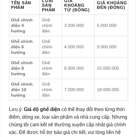
LOẠI
GIÁ
TÊN SẢN
GIÁ KHOẢNG
SẢN
KHOẢNG
PHẨM
ĐẾN (ĐỒNG)
PHẨM
TỪ (ĐỒNG)
Ghế chỉnh
Ghế
điện 4
chỉnh
3.000.000
5.000.000
hướng
điện
Ghế chỉnh
Ghế
điện 6
chỉnh
4.000.000
9.000.000
hướng
điện
Ghế chỉnh
Ghế
điện 8
chỉnh
6.000.000
15.000.000
hướng
điện
Ghế chỉnh
Ghế
điện 10
chỉnh
7.000.000
18.000.000
hướng
điện
Lưu ý:
Giá độ ghế điện
có thể thay đổi theo từng thời
điểm, dòng xe, loại sản phẩm và nhà cung cấp. Nhưng
chúng tôi cam kết sẽ thường xuyên cập nhật giá chính
xác. Để được hỗ trợ báo giá chi tiết, vui lòng liên hệ