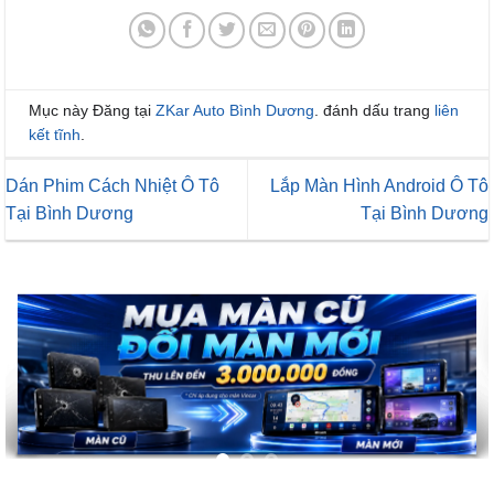
Mục này Đăng tại
ZKar Auto Bình Dương
. đánh dấu trang
liên
kết tĩnh
.
Dán Phim Cách Nhiệt Ô Tô
Lắp Màn Hình Android Ô Tô
Tại Bình Dương
Tại Bình Dương