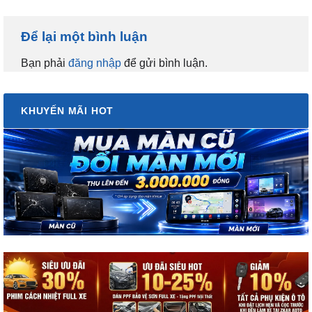
Để lại một bình luận
Bạn phải
đăng nhập
để gửi bình luận.
KHUYẾN MÃI HOT