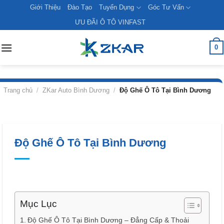
Skip
Giới Thiệu
Đào Tạo
Tuyển Dụng
Góc Tư Vấn
to
ƯU ĐÃI Ô TÔ VINFAST
content
0
Trang chủ
/
ZKar Auto Bình Dương
/
Độ Ghế Ô Tô Tại Bình Dương
Độ Ghế Ô Tô Tại Bình Dương
Mục Lục
Độ Ghế Ô Tô Tại Bình Dương – Đẳng Cấp & Thoải