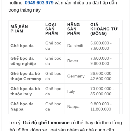
hotline:
0949.603.979
và nhận nhiều ưu đãi hấp dẫn
trong tháng này.
LOẠI
HÃNG
GIÁ
MÃ SẢN
SẢN
SẢN
KHOẢNG TỪ
PHẨM
PHẨM
PHẨM
(ĐỒNG)
Ghế bọc
5.600.000 -
Ghế bọc da
Da simili
da
7.600.000
Ghế bọc da
Ghế bọc
7.600.000 -
Rever
công nghiệp
da
9.800.000
Ghế bọc da bò
Ghế bọc
36.600.000 -
Germany
thuộc Germany
da
42.600.000
Ghế bọc da bò
Ghế bọc
70.000.000 -
Italy
thuộc Italy
da
85.000.000
Ghế bọc da
Ghế bọc
9.800.000 -
Nappa
Nappa
da
11.800.000
Lưu ý:
Giá độ ghế Limoisine
có thể thay đổi theo từng
thời điểm, dòng xe, loại sản phẩm và nhà cung cấp.