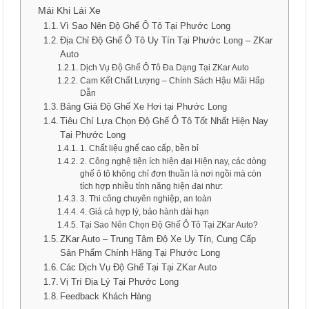
Mái Khi Lái Xe
Vì Sao Nên Độ Ghế Ô Tô Tại Phước Long
Địa Chỉ Độ Ghế Ô Tô Uy Tín Tại Phước Long – ZKar
Auto
Dịch Vụ Độ Ghế Ô Tô Đa Dạng Tại ZKar Auto
Cam Kết Chất Lượng – Chính Sách Hậu Mãi Hấp
Dẫn
Bảng Giá Độ Ghế Xe Hơi tại Phước Long
Tiêu Chí Lựa Chọn Độ Ghế Ô Tô Tốt Nhất Hiện Nay
Tại Phước Long
1. Chất liệu ghế cao cấp, bền bỉ
2. Công nghệ tiện ích hiện đại Hiện nay, các dòng
ghế ô tô không chỉ đơn thuần là nơi ngồi mà còn
tích hợp nhiều tính năng hiện đại như:
3. Thi công chuyên nghiệp, an toàn
4. Giá cả hợp lý, bảo hành dài hạn
Tại Sao Nên Chọn Độ Ghế Ô Tô Tại ZKar Auto?
ZKar Auto – Trung Tâm Độ Xe Uy Tín, Cung Cấp
Sản Phẩm Chính Hãng Tại Phước Long
Các Dịch Vụ Độ Ghế Tại Tại ZKar Auto
Vị Trí Địa Lý Tại Phước Long
Feedback Khách Hàng