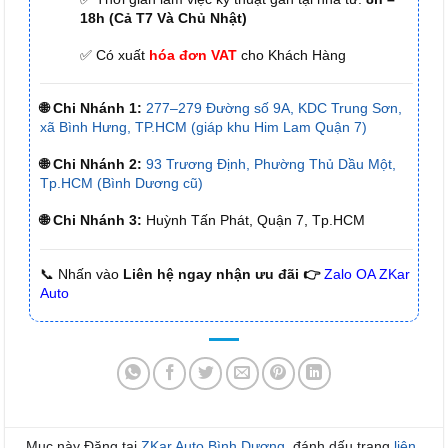
18h (Cả T7 Và Chủ Nhật)
✅ Có xuất
hóa đơn VAT
cho Khách Hàng
🌐 Chi Nhánh 1:
277–279 Đường số 9A, KDC Trung Sơn,
xã Bình Hưng, TP.HCM (giáp khu Him Lam Quận 7)
🌐 Chi Nhánh 2:
93 Trương Định, Phường Thủ Dầu Một,
Tp.HCM (Bình Dương cũ)
🌐 Chi Nhánh 3:
Huỳnh Tấn Phát, Quận 7, Tp.HCM
📞 Nhấn vào
Liên hệ ngay nhận ưu đãi 👉
Zalo OA ZKar
Auto
Mục này Đăng tại
ZKar Auto Bình Dương
. đánh dấu trang
liên