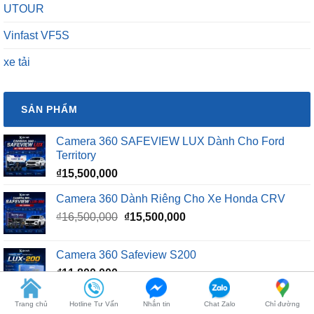
UTOUR
Vinfast VF5S
xe tải
SẢN PHẨM
Camera 360 SAFEVIEW LUX Dành Cho Ford
Territory
₫
15,500,000
Camera 360 Dành Riêng Cho Xe Honda CRV
Giá
Giá
₫
16,500,000
₫
15,500,000
gốc
hiện
là:
tại
Camera 360 Safeview S200
₫16,500,000.
là:
₫
11,800,000
₫15,500,000.
Trang chủ
Hotline Tư Vấn
Nhắn tin
Chat Zalo
Chỉ đường
Camera 360 Safeview S300