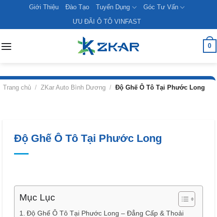
Skip
Giới Thiệu
Đào Tạo
Tuyển Dụng
Góc Tư Vấn
to
ƯU ĐÃI Ô TÔ VINFAST
content
0
Trang chủ
/
ZKar Auto Bình Dương
/
Độ Ghế Ô Tô Tại Phước Long
Độ Ghế Ô Tô Tại Phước Long
Mục Lục
Độ Ghế Ô Tô Tại Phước Long – Đẳng Cấp & Thoải