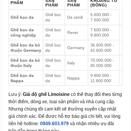
SẢN
SẢN
KHOẢNG TỪ
PHẨM
PHẨM
PHẨM
(ĐỒNG)
Ghế bọc
5.600.000 -
Ghế bọc da
Da simili
da
7.600.000
Ghế bọc da
Ghế bọc
7.600.000 -
Rever
công nghiệp
da
9.800.000
Ghế bọc da bò
Ghế bọc
36.600.000 -
Germany
thuộc Germany
da
42.600.000
Ghế bọc da bò
Ghế bọc
70.000.000 -
Italy
thuộc Italy
da
85.000.000
Ghế bọc da
Ghế bọc
9.800.000 -
Nappa
Nappa
da
11.800.000
Lưu ý:
Giá độ ghế Limoisine
có thể thay đổi theo từng
thời điểm, dòng xe, loại sản phẩm và nhà cung cấp.
Nhưng chúng tôi cam kết sẽ thường xuyên cập nhật
giá chính xác. Để được hỗ trợ báo giá chi tiết, vui lòng
liên hệ hotline:
0949.603.979
và nhận nhiều ưu đãi
hấp dẫn trong tháng này.