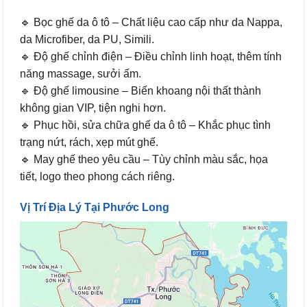
🔹 Bọc ghế da ô tô – Chất liệu cao cấp như da Nappa,
da Microfiber, da PU, Simili.
🔹 Độ ghế chỉnh điện – Điều chỉnh linh hoạt, thêm tính
năng massage, sưởi ấm.
🔹 Độ ghế limousine – Biến khoang nội thất thành
không gian VIP, tiện nghi hơn.
🔹 Phục hồi, sửa chữa ghế da ô tô – Khắc phục tình
trạng nứt, rách, xẹp mút ghế.
🔹 May ghế theo yêu cầu – Tùy chỉnh màu sắc, họa
tiết, logo theo phong cách riêng.
Vị Trí Địa Lý Tại Phước Long