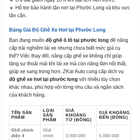
🔹 Hỗ trợ bảo hành tận nơi tại Phước Long và khu vực
lân cận.
Bảng Giá Độ Ghế Xe Hơi tại Phước Long
Bạn đang muốn
độ ghế ô tô tại phước long
để nâng
cấp trải nghiệm lái xe nhưng chưa biết mức giá cụ
thể? Việc thay đổi, nâng cấp ghế xe không chỉ giúp
tăng sự thoải mái khi lái xe mà còn nâng tầm nội thất,
giúp xe sang trọng hơn. ZKar Auto cung cấp dịch vụ
độ ghế xe hơi tại phước long
với nhiều tùy chọn
khác nhau, phù hợp với từng nhu cầu và ngân sách
của khách hàng.
LOẠI
GIÁ
TÊN SẢN
GIÁ KHOẢNG
SẢN
KHOẢNG
PHẨM
ĐẾN (ĐỒNG)
PHẨM
TỪ (ĐỒNG)
Ghế chỉnh
Ghế
điện 4
chỉnh
3.000.000
5.000.000