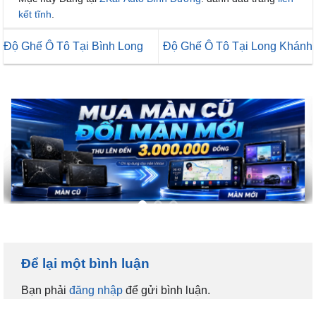
kết tĩnh
.
Độ Ghế Ô Tô Tại Bình Long
Độ Ghế Ô Tô Tại Long Khánh
Để lại một bình luận
Bạn phải
đăng nhập
để gửi bình luận.