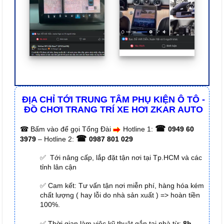
ĐỊA CHỈ TỚI TRUNG TÂM PHỤ KIỆN Ô TÔ -
ĐỒ CHƠI TRANG TRÍ XE HƠI ZKAR AUTO
☎
☎
Bấm vào để gọi Tổng Đài
Hotline 1:
0949 60
☎
3979
– Hotline 2:
0987 801 029
✅ Tới nâng cấp, lắp đặt tận nơi tại Tp.HCM và các
tỉnh lân cận
✅ Cam kết: Tư vấn tận nơi miễn phí, hàng hóa kém
chất lượng ( hay lỗi do nhà sản xuất ) => hoàn tiền
100%.
✅ Thời gian làm việc kỹ thuật gắn tại nhà từ:
8h –