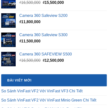
Giá
Giá
₫
16,500,000
₫
15,500,000
gốc
hiện
là:
tại
Camera 360 Safeview S200
₫16,500,000.
là:
₫
11,800,000
₫15,500,000.
Camera 360 Safeview S300
₫
11,500,000
Camera 360 SAFEVIEW S500
Giá
Giá
₫
16,500,000
₫
12,500,000
gốc
hiện
là:
tại
₫16,500,000.
là:
BÀI VIẾT MỚI
₫12,500,000.
So Sánh VinFast VF2 Với VinFast VF3 Chi Tiết
So Sánh VinFast VF2 Với VinFast Minio Green Chi Tiết