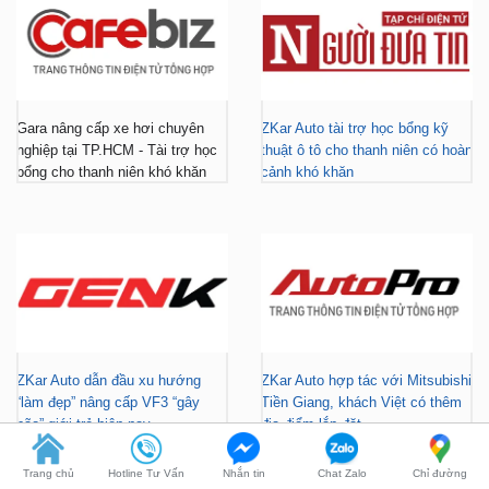
Gara nâng cấp xe hơi chuyên
ZKar Auto tài trợ học bổng kỹ
nghiệp tại TP.HCM - Tài trợ học
thuật ô tô cho thanh niên có hoàn
bổng cho thanh niên khó khăn
cảnh khó khăn
ZKar Auto dẫn đầu xu hướng
ZKar Auto hợp tác với Mitsubishi
“làm đẹp” nâng cấp VF3 “gây
Tiền Giang, khách Việt có thêm
bão” giới trẻ hiện nay
địa điểm lắp đặt...
Trang chủ
Hotline Tư Vấn
Nhắn tin
Chat Zalo
Chỉ đường