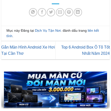
Mục này Đăng tại
Dịch Vụ Tận Nơi
. đánh dấu trang
liên kết
tĩnh
.
Gắn Màn Hình Android Xe Hơi
Top 6 Android Box Ô Tô Tốt
Tại Cần Thơ
Nhất Năm 2024