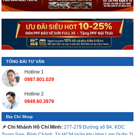
TỔNG ĐÀI TƯ VẤN
Hotline 1
0987.801.029
Hotline 2
0949.60.3979
Địa Chỉ Shop
📌 Chi Nhánh Hồ Chí Minh:
277-279 Đường số 9A, KDC
Trung Sơn, Bình Chánh, Tp.HCM
(giáp khu Him Lam Quận 7)