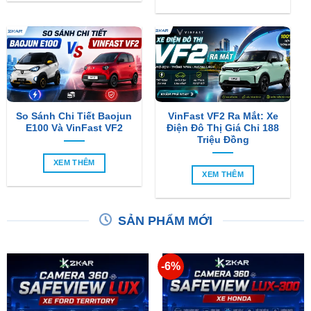
So Sánh Chi Tiết Baojun
VinFast VF2 Ra Mắt: Xe
E100 Và VinFast VF2
Điện Đô Thị Giá Chỉ 188
Triệu Đồng
XEM THÊM
XEM THÊM
SẢN PHẨM MỚI
-6%