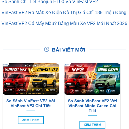
So Sánh Chi Tiết Baojun E100 Và VinFast VF2
VinFast VF2 Ra Mắt: Xe Điện Đô Thị Giá Chỉ 188 Triệu Đồng
VinFast VF2 Có Mấy Màu? Bảng Màu Xe VF2 Mới Nhất 2026
BÀI VIẾT MỚI
So Sánh VinFast VF2 Với
So Sánh VinFast VF2 Với
VinFast VF3 Chi Tiết
VinFast Minio Green Chi
Tiết
XEM THÊM
XEM THÊM