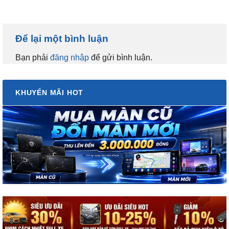
Để lại một bình luận
Bạn phải
đăng nhập
để gửi bình luận.
KHUYẾN MÃI HOT