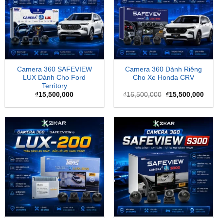
Camera 360 SAFEVIEW
Camera 360 Dành Riêng
LUX Dành Cho Ford
Cho Xe Honda CRV
Territory
Giá
Giá
₫
15,500,000
₫
16,500,000
₫
15,500,000
gốc
hiện
là:
tại
₫16,500,000.
là:
₫15,