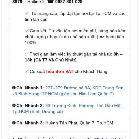
☎
3979
– Hotline 2:
0987 801 029
✅ Tới nâng cấp, lắp đặt tận nơi tại Tp.HCM và các
tỉnh lân cận
✅ Cam kết: Tư vấn tận nơi miễn phí, hàng hóa kém
chất lượng ( hay lỗi do nhà sản xuất ) => hoàn tiền
100%.
✅ Thời gian làm việc kỹ thuật gắn tại nhà từ:
8h –
18h (Cả T7 Và Chủ Nhật)
✅ Có xuất
hóa đơn VAT
cho Khách Hàng
🌐 Chi Nhánh 1:
277–279 Đường số 9A, KDC Trung Sơn,
xã Bình Hưng, TP.HCM (giáp khu Him Lam Quận 7)
🌐 Chi Nhánh 2:
93 Trương Định, Phường Thủ Dầu Một,
Tp.HCM (Bình Dương cũ)
🌐 Chi Nhánh 3:
Huỳnh Tấn Phát, Quận 7, Tp.HCM