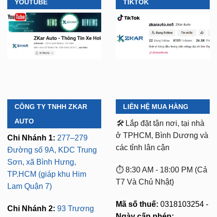
CÔNG TY TNHH ZKAR
LIÊN HỆ MUA HÀNG
AUTO
🛠️
Lắp đặt tận nơi, tại nhà
ở TPHCM, Bình Dương và
Chi Nhánh 1:
277–279
các tỉnh lân cận
Đường số 9A, KDC Trung
Sơn, xã Bình Hưng,
⏱️ 8:30 AM - 18:00 PM (Cả
TP.HCM (giáp khu Him
T7 Và Chủ Nhật)
Lam Quận 7)
Mã số thuế:
0318103254 -
Chi Nhánh 2:
93 Trương
Ngày cấp phép:
Định, P. Thủ Dầu Một,
16/10/2023
TP.HCM (Bình Dương cũ)