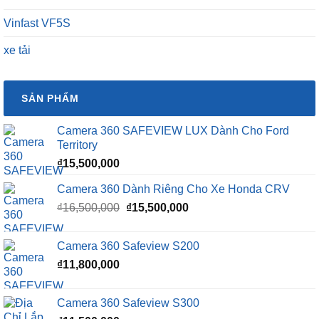
xe tải
SẢN PHẨM
Camera 360 SAFEVIEW LUX Dành Cho Ford
Territory
₫
15,500,000
Camera 360 Dành Riêng Cho Xe Honda CRV
Giá
Giá
₫
16,500,000
₫
15,500,000
gốc
hiện
là:
tại
Camera 360 Safeview S200
₫16,500,000.
là:
₫
11,800,000
₫15,500,000.
Camera 360 Safeview S300
₫
11,500,000