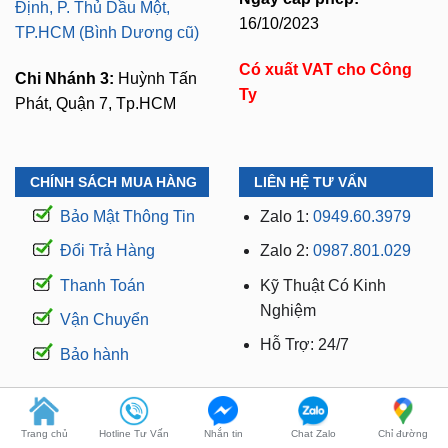
Có xuất VAT cho Công
Chi Nhánh 3:
Huỳnh Tấn
Ty
Phát, Quận 7, Tp.HCM
CHÍNH SÁCH MUA HÀNG
LIÊN HỆ TƯ VẤN
Bảo Mật Thông Tin
Zalo 1:
0949.60.3979
Đổi Trả Hàng
Zalo 2:
0987.801.029
Thanh Toán
Kỹ Thuật Có Kinh
Nghiệm
Vận Chuyển
Hỗ Trợ: 24/7
Bảo hành
WEBSITE THUỘC THƯƠNG HIỆU ZKAR AUTO
Trang chủ
Hotline Tư Vấn
Nhắn tin
Chat Zalo
Chỉ đường