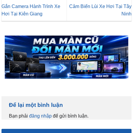
Gắn Camera Hành Trình Xe
Cảm Biến Lùi Xe Hơi Tại Tây
Hơi Tại Kiên Giang
Ninh
Để lại một bình luận
Bạn phải
đăng nhập
để gửi bình luận.
KHUYẾN MÃI HOT