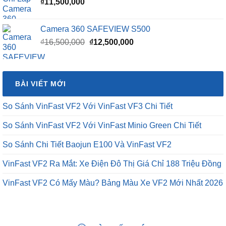
Camera 360 SAFEVIEW S500
Giá
Giá
₫
16,500,000
₫
12,500,000
gốc
hiện
là:
tại
₫16,500,000.
là:
BÀI VIẾT MỚI
₫12,500,000.
So Sánh VinFast VF2 Với VinFast VF3 Chi Tiết
So Sánh VinFast VF2 Với VinFast Minio Green Chi Tiết
So Sánh Chi Tiết Baojun E100 Và VinFast VF2
VinFast VF2 Ra Mắt: Xe Điện Đô Thị Giá Chỉ 188 Triệu Đồng
VinFast VF2 Có Mấy Màu? Bảng Màu Xe VF2 Mới Nhất 2026
BÀI VIẾT MỚI