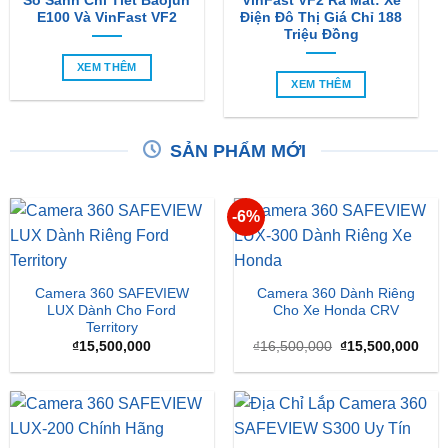
XEM THÊM
XEM THÊM
SẢN PHẨM MỚI
-6%
Camera 360 SAFEVIEW
Camera 360 Dành Riêng
LUX Dành Cho Ford
Cho Xe Honda CRV
Territory
Giá
Giá
₫
15,500,000
₫
16,500,000
₫
15,500,000
gốc
hiện
là:
tại
₫16,500,000.
là:
₫15,
Camera 360 Safeview S200
Camera 360 Safeview S300
₫
11,800,000
₫
11,500,000