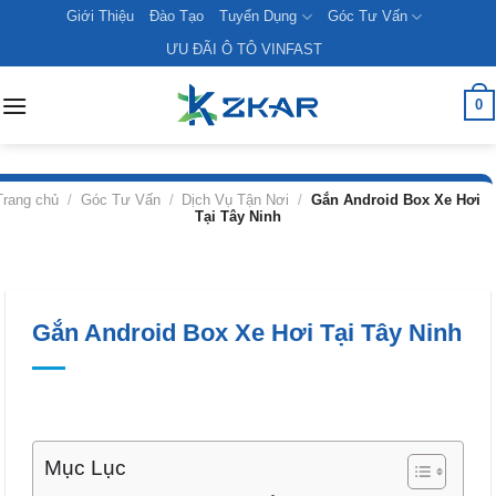
Skip
Giới Thiệu
Đào Tạo
Tuyển Dụng
Góc Tư Vấn
to
ƯU ĐÃI Ô TÔ VINFAST
content
0
Trang chủ
/
Góc Tư Vấn
/
Dịch Vụ Tận Nơi
/
Gắn Android Box Xe Hơi
Tại Tây Ninh
Gắn Android Box Xe Hơi Tại Tây Ninh
Mục Lục