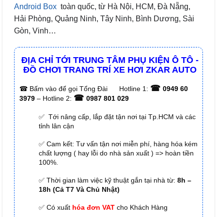
Android Box
toàn quốc, từ Hà Nội, HCM, Đà Nẵng,
Hải Phòng, Quảng Ninh, Tây Ninh, Bình Dương, Sài
Gòn, Vinh…
ĐỊA CHỈ TỚI TRUNG TÂM PHỤ KIỆN Ô TÔ -
ĐỒ CHƠI TRANG TRÍ XE HƠI ZKAR AUTO
☎
☎
Bấm vào để gọi Tổng Đài
Hotline 1:
0949 60
☎
3979
– Hotline 2:
0987 801 029
✅ Tới nâng cấp, lắp đặt tận nơi tại Tp.HCM và các
tỉnh lân cận
✅ Cam kết: Tư vấn tận nơi miễn phí, hàng hóa kém
chất lượng ( hay lỗi do nhà sản xuất ) => hoàn tiền
100%.
✅ Thời gian làm việc kỹ thuật gắn tại nhà từ:
8h –
18h (Cả T7 Và Chủ Nhật)
✅ Có xuất
hóa đơn VAT
cho Khách Hàng