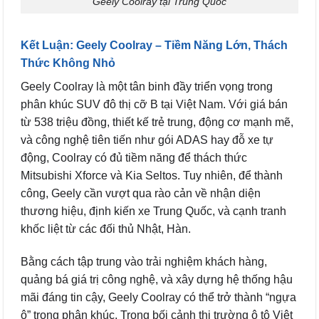
Geely Coolray tại Trung Quốc
Kết Luận: Geely Coolray – Tiềm Năng Lớn, Thách
Thức Không Nhỏ
Geely Coolray là một tân binh đầy triển vọng trong
phân khúc SUV đô thị cỡ B tại Việt Nam. Với giá bán
từ 538 triệu đồng, thiết kế trẻ trung, động cơ mạnh mẽ,
và công nghệ tiên tiến như gói ADAS hay đỗ xe tự
động, Coolray có đủ tiềm năng để thách thức
Mitsubishi Xforce và Kia Seltos. Tuy nhiên, để thành
công, Geely cần vượt qua rào cản về nhận diện
thương hiệu, định kiến xe Trung Quốc, và cạnh tranh
khốc liệt từ các đối thủ Nhật, Hàn.
Bằng cách tập trung vào trải nghiệm khách hàng,
quảng bá giá trị công nghệ, và xây dựng hệ thống hậu
mãi đáng tin cậy, Geely Coolray có thể trở thành “ngựa
ô” trong phân khúc. Trong bối cảnh thị trường ô tô Việt