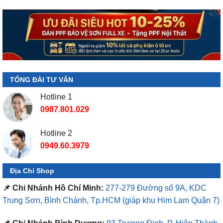
TỔNG ĐÀI TƯ VẤN
Hotline 1
0987.801.029
Hotline 2
0949.60.3979
Địa Chỉ Shop
📌 Chi Nhánh Hồ Chí Minh:
277-279 Đường số 9A, KDC
Trung Sơn, Bình Chánh, Tp.HCM
(giáp khu Him Lam Quận 7)