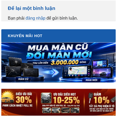
Để lại một bình luận
Bạn phải
đăng nhập
để gửi bình luận.
KHUYẾN MÃI HOT