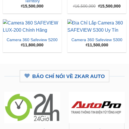
Territory
Giá
Giá
₫
15,500,000
₫
16,500,000
₫
15,500,000
gốc
hiện
là:
tại
₫16,500,000.
là:
₫15,
Camera 360 Safeview S200
Camera 360 Safeview S300
₫
11,800,000
₫
11,500,000
BÁO CHÍ NÓI VỀ ZKAR AUTO