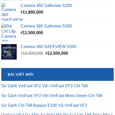
là:
tại
Camera 360 Safeview S200
₫16,500,000.
là:
₫
11,800,000
₫15,500,000.
Camera 360 Safeview S300
₫
11,500,000
Camera 360 SAFEVIEW S500
Giá
Giá
₫
16,500,000
₫
12,500,000
gốc
hiện
là:
tại
₫16,500,000.
là:
BÀI VIẾT MỚI
₫12,500,000.
So Sánh VinFast VF2 Với VinFast VF3 Chi Tiết
So Sánh VinFast VF2 Với VinFast Minio Green Chi Tiết
So Sánh Chi Tiết Baojun E100 Và VinFast VF2