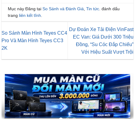
Mục này Đăng tại
So Sánh và Đánh Giá
,
Tin tức
. đánh dấu
trang
liên kết tĩnh
.
Dự Đoán Xe Tải Điện VinFast
So Sánh Màn Hình Teyes CC4
EC Van: Giá Dưới 300 Triệu
Pro Và Màn Hình Teyes CC3
Đồng, “Su Cóc Đắp Chiếu”
2K
Với Hiệu Suất Vượt Trội