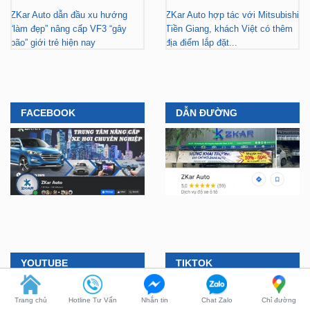
ZKar Auto dẫn đầu xu hướng
ZKar Auto hợp tác với Mitsubishi
“làm đẹp” nâng cấp VF3 “gây
Tiền Giang, khách Việt có thêm
bão” giới trẻ hiện nay
địa điểm lắp đặt...
FACEBOOK
DẪN ĐƯỜNG
YOUTUBE
TIKTOK
Trang chủ
Hotline Tư Vấn
Nhắn tin
Chat Zalo
Chỉ đường