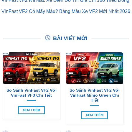
VinFast VF2 Ra Mắt: Xe Điện Đô Thị Giá Chỉ 188 Triệu Đồng
VinFast VF2 Có Mấy Màu? Bảng Màu Xe VF2 Mới Nhất 2026
BÀI VIẾT MỚI
So Sánh VinFast VF2 Với
So Sánh VinFast VF2 Với
VinFast VF3 Chi Tiết
VinFast Minio Green Chi
Tiết
XEM THÊM
XEM THÊM