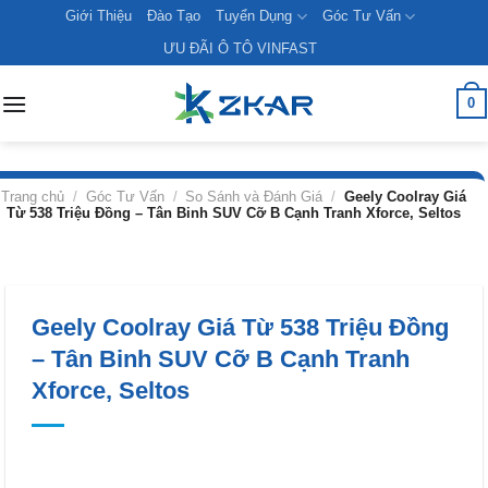
Skip
Giới Thiệu
Đào Tạo
Tuyển Dụng
Góc Tư Vấn
to
ƯU ĐÃI Ô TÔ VINFAST
content
0
Trang chủ
/
Góc Tư Vấn
/
So Sánh và Đánh Giá
/
Geely Coolray Giá
Từ 538 Triệu Đồng – Tân Binh SUV Cỡ B Cạnh Tranh Xforce, Seltos
Geely Coolray Giá Từ 538 Triệu Đồng
– Tân Binh SUV Cỡ B Cạnh Tranh
Xforce, Seltos