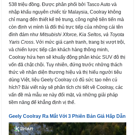
538 triệu đồng. Được phân phối bởi Tasco Auto và
nhập khẩu nguyên chiếc từ Malaysia, Coolray không
chỉ mang đến thiết kế trẻ trung, công nghệ tiên tiến mà
còn định vị mình là đối thủ trực tiếp của những cái tên
đình đám như
Mitsubishi Xforce, Kia Seltos, và Toyota
Yaris Cross
. Với mức giá cạnh tranh, trang bị vượt trội,
và chiến lược tiếp cận khách hàng thông minh,
Coolray hứa hẹn sẽ khuấy động phân khúc SUV đô thị
vốn đã chật chội. Tuy nhiên, đứng trước những thách
thức về nhận diện thương hiệu và thị hiếu người tiêu
dùng Việt, liệu Geely Coolray có đủ sức tạo nên cú
hích? Bài viết này sẽ phân tích chi tiết về Coolray, các
vấn đề mà mẫu xe này đối mặt, và những giải pháp
tiềm năng để khẳng định vị thế.
Geely Coolray Ra Mắt Với 3 Phiên Bản Giá Hấp Dẫn