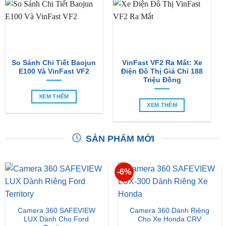
So Sánh Chi Tiết Baojun
VinFast VF2 Ra Mắt: Xe
E100 Và VinFast VF2
Điện Đô Thị Giá Chỉ 188
Triệu Đồng
XEM THÊM
XEM THÊM
SẢN PHẨM MỚI
-6%
Camera 360 SAFEVIEW
Camera 360 Dành Riêng
LUX Dành Cho Ford
Cho Xe Honda CRV