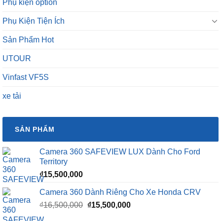
Phụ kiện option
Phụ Kiện Tiện Ích
Sản Phẩm Hot
UTOUR
Vinfast VF5S
xe tải
SẢN PHẨM
Camera 360 SAFEVIEW LUX Dành Cho Ford
Territory
₫
15,500,000
Camera 360 Dành Riêng Cho Xe Honda CRV
Giá
Giá
₫
16,500,000
₫
15,500,000
gốc
hiện