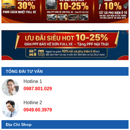
TỔNG ĐÀI TƯ VẤN
Hotline 1
0987.801.029
Hotline 2
0949.60.3979
Địa Chỉ Shop