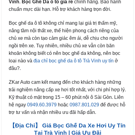
Vinh
.
Bọc Ghế Da ô tô giá rẻ
chính hãng. Bảo hành
chuẩn mực dài hạn. Hỗ trợ khách hàng trọn đời.
Bọc ghế da ô tô không chỉ mang lại giá trị thẩm mỹ,
nâng tầm nội thất xe, thể hiện phong cách riêng của
chủ xe mà còn tạo cảm giác êm ái, dễ chịu cho người
ngồi trên xe. Tuy nhiên, nhiều chủ xe vẫn còn băn
khoăn không biết có nên bọc ghế da không, nên bọc
loại nào và
địa chỉ bọc ghế da ô tô Trà Vinh uy tín
ở
đâu?.
ZKar Auto cam kết mang đến cho khách hàng những
trải nghiệm nâng cấp xe hơi tốt nhất, với chi phí hợp lý.
Kỹ thuật có mặt trong 15 – 60 phút nội ô Sài Gòn. Liên
hệ ngay
0949.60.3979
hoặc
0987.801.029
để được hỗ
trợ tư vấn và nhận nhiều ưu đãi hấp dẫn.
【Địa Chỉ】 Giá Bọc Ghế Da Xe Hơi Uy Tín
Tại Trà Vinh | Giá Ưu Đãi