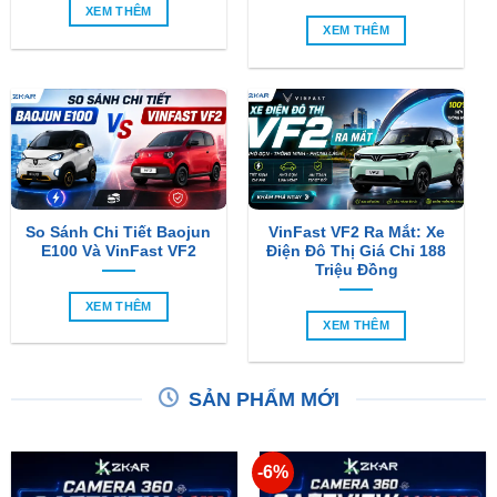
XEM THÊM
XEM THÊM
So Sánh Chi Tiết Baojun
VinFast VF2 Ra Mắt: Xe
E100 Và VinFast VF2
Điện Đô Thị Giá Chỉ 188
Triệu Đồng
XEM THÊM
XEM THÊM
SẢN PHẨM MỚI
-6%