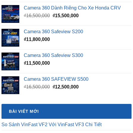
Camera 360 Dành Riêng Cho Xe Honda CRV
Giá
Giá
₫
16,500,000
₫
15,500,000
gốc
hiện
là:
tại
Camera 360 Safeview S200
₫16,500,000.
là:
₫
11,800,000
₫15,500,000.
Camera 360 Safeview S300
₫
11,500,000
Camera 360 SAFEVIEW S500
Giá
Giá
₫
16,500,000
₫
12,500,000
gốc
hiện
là:
tại
₫16,500,000.
là:
BÀI VIẾT MỚI
₫12,500,000.
So Sánh VinFast VF2 Với VinFast VF3 Chi Tiết