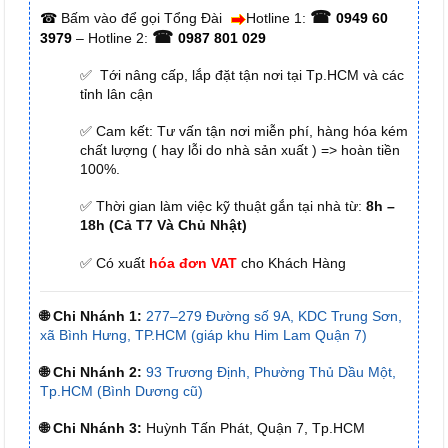
☎
☎
Bấm vào để gọi Tổng Đài
Hotline 1:
0949 60
☎
3979
– Hotline 2:
0987 801 029
✅ Tới nâng cấp, lắp đặt tận nơi tại Tp.HCM và các
tỉnh lân cận
✅ Cam kết: Tư vấn tận nơi miễn phí, hàng hóa kém
chất lượng ( hay lỗi do nhà sản xuất ) => hoàn tiền
100%.
✅ Thời gian làm việc kỹ thuật gắn tại nhà từ:
8h –
18h (Cả T7 Và Chủ Nhật)
✅ Có xuất
hóa đơn VAT
cho Khách Hàng
🌐 Chi Nhánh 1:
277–279 Đường số 9A, KDC Trung Sơn,
xã Bình Hưng, TP.HCM (giáp khu Him Lam Quận 7)
🌐 Chi Nhánh 2:
93 Trương Định, Phường Thủ Dầu Một,
Tp.HCM (Bình Dương cũ)
🌐 Chi Nhánh 3:
Huỳnh Tấn Phát, Quận 7, Tp.HCM