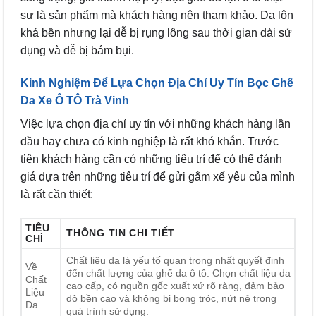
sự là sản phẩm mà khách hàng nên tham khảo. Da lộn
khá bền nhưng lại dễ bị rụng lông sau thời gian dài sử
dụng và dễ bị bám bụi.
Kinh Nghiệm Để Lựa Chọn Địa Chỉ Uy Tín Bọc Ghế
Da Xe Ô TÔ Trà Vinh
Việc lựa chọn địa chỉ uy tín với những khách hàng lần
đầu hay chưa có kinh nghiệp là rất khó khắn. Trước
tiên khách hàng cần có những tiêu trí để có thể đánh
giá dựa trên những tiêu trí để gửi gắm xế yêu của mình
là rất cần thiết:
TIÊU
THÔNG TIN CHI TIẾT
CHÍ
Chất liệu da là yếu tố quan trọng nhất quyết định
Về
đến chất lượng của ghế da ô tô. Chọn chất liệu da
Chất
cao cấp, có nguồn gốc xuất xứ rõ ràng, đảm bảo
Liệu
độ bền cao và không bị bong tróc, nứt nẻ trong
Da
quá trình sử dụng.