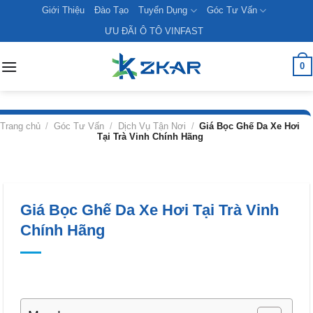
Skip
Giới Thiệu
Đào Tạo
Tuyển Dụng
Góc Tư Vấn
to
ƯU ĐÃI Ô TÔ VINFAST
content
0
Trang chủ
/
Góc Tư Vấn
/
Dịch Vụ Tận Nơi
/
Giá Bọc Ghế Da Xe Hơi
Tại Trà Vinh Chính Hãng
Giá Bọc Ghế Da Xe Hơi Tại Trà Vinh
Chính Hãng