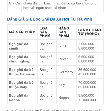
Giá Cả
nhiều địa chỉ khác nhau để có sự lựa chọn phù
hợp với ngân sách cá nhân.
Bảng Giá Giá Bọc Ghế Da Xe Hơi Tại Trà Vinh
LOẠI
HÃNG
GIÁ KHOẢNG
MÃ SẢN PHẨM
SẢN
SẢN
TỪ (ĐỒNG)
PHẨM
PHẨM
Bọc ghế da
Bọc ghế
2.600.000 -
Simili
simili
da
5.600.000
Bọc ghế da
Bọc ghế
6.600.000 -
Rever
công nghiệp
da
8.800.000
Bọc ghế da bò
Bọc ghế
36.600.000 -
Germany
thuộc Germany
da
42.600.000
Bọc ghế da bò
Bọc ghế
70.000.000 -
Italy
thuộc Italy
da
85.000.000
Bọc ghế da
Bọc ghế
8.500.000 -
Nappa
Nappa
da
11.800.000