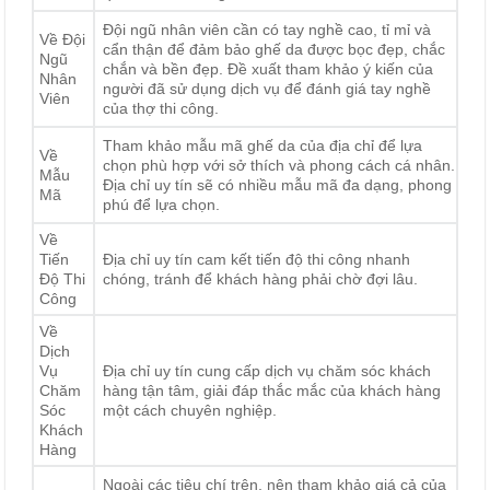
Đội ngũ nhân viên cần có tay nghề cao, tỉ mỉ và
Về Đội
cẩn thận để đảm bảo ghế da được bọc đẹp, chắc
Ngũ
chắn và bền đẹp. Đề xuất tham khảo ý kiến của
Nhân
người đã sử dụng dịch vụ để đánh giá tay nghề
Viên
của thợ thi công.
Tham khảo mẫu mã ghế da của địa chỉ để lựa
Về
chọn phù hợp với sở thích và phong cách cá nhân.
Mẫu
Địa chỉ uy tín sẽ có nhiều mẫu mã đa dạng, phong
Mã
phú để lựa chọn.
Về
Tiến
Địa chỉ uy tín cam kết tiến độ thi công nhanh
Độ Thi
chóng, tránh để khách hàng phải chờ đợi lâu.
Công
Về
Dịch
Vụ
Địa chỉ uy tín cung cấp dịch vụ chăm sóc khách
Chăm
hàng tận tâm, giải đáp thắc mắc của khách hàng
Sóc
một cách chuyên nghiệp.
Khách
Hàng
Ngoài các tiêu chí trên, nên tham khảo giá cả của