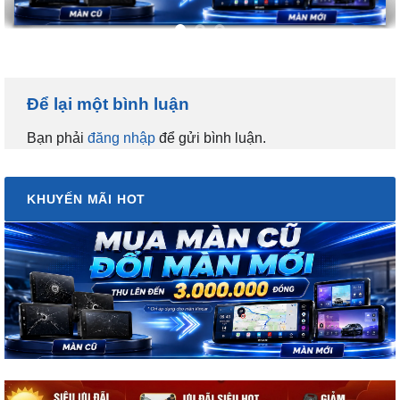
Để lại một bình luận
Bạn phải
đăng nhập
để gửi bình luận.
KHUYẾN MÃI HOT