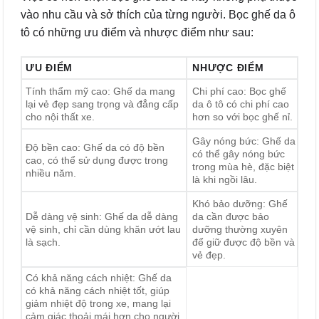
vào nhu cầu và sở thích của từng người. Bọc ghế da ô
tô có những ưu điểm và nhược điểm như sau:
ƯU ĐIỂM
NHƯỢC ĐIỂM
Tính thẩm mỹ cao: Ghế da mang
Chi phí cao: Bọc ghế
lại vẻ đẹp sang trọng và đẳng cấp
da ô tô có chi phí cao
cho nội thất xe.
hơn so với bọc ghế nỉ.
Gây nóng bức: Ghế da
Độ bền cao: Ghế da có độ bền
có thể gây nóng bức
cao, có thể sử dụng được trong
trong mùa hè, đặc biệt
nhiều năm.
là khi ngồi lâu.
Khó bảo dưỡng: Ghế
Dễ dàng vệ sinh: Ghế da dễ dàng
da cần được bảo
vệ sinh, chỉ cần dùng khăn ướt lau
dưỡng thường xuyên
là sạch.
để giữ được độ bền và
vẻ đẹp.
Có khả năng cách nhiệt: Ghế da
có khả năng cách nhiệt tốt, giúp
giảm nhiệt độ trong xe, mang lại
cảm giác thoải mái hơn cho người