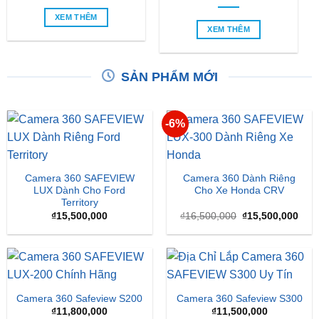
XEM THÊM
XEM THÊM
SẢN PHẨM MỚI
-6%
Camera 360 SAFEVIEW
Camera 360 Dành Riêng
LUX Dành Cho Ford
Cho Xe Honda CRV
Territory
Giá
Giá
₫
15,500,000
₫
16,500,000
₫
15,500,000
gốc
hiện
là:
tại
₫16,500,000.
là:
₫15,
Camera 360 Safeview S200
Camera 360 Safeview S300
₫
11,800,000
₫
11,500,000