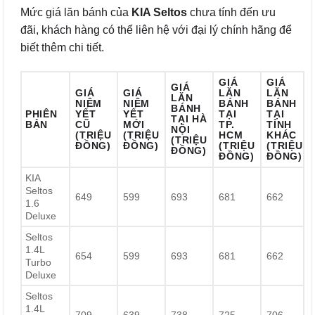
Mức giá lăn bánh của
KIA Seltos
chưa tính đến ưu
đãi, khách hàng có thể liên hệ với đại lý chính hãng để
biết thêm chi tiết.
GIÁ
GIÁ
GIÁ
GIÁ
GIÁ
LĂN
LĂN
LĂN
NIÊM
NIÊM
BÁNH
BÁNH
BÁNH
PHIÊN
YẾT
YẾT
TẠI
TẠI
TẠI HÀ
BẢN
CŨ
MỚI
TP.
TỈNH
NỘI
(TRIỆU
(TRIỆU
HCM
KHÁC
(TRIỆU
ĐỒNG)
ĐỒNG)
(TRIỆU
(TRIỆU
ĐỒNG)
ĐỒNG)
ĐỒNG)
KIA
Seltos
649
599
693
681
662
1.6
Deluxe
Seltos
1.4L
654
599
693
681
662
Turbo
Deluxe
Seltos
1.4L