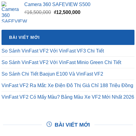
Camera 360 SAFEVIEW S500
Giá
Giá
₫
16,500,000
₫
12,500,000
gốc
hiện
là:
tại
₫16,500,000.
là:
BÀI VIẾT MỚI
₫12,500,000.
So Sánh VinFast VF2 Với VinFast VF3 Chi Tiết
So Sánh VinFast VF2 Với VinFast Minio Green Chi Tiết
So Sánh Chi Tiết Baojun E100 Và VinFast VF2
VinFast VF2 Ra Mắt: Xe Điện Đô Thị Giá Chỉ 188 Triệu Đồng
VinFast VF2 Có Mấy Màu? Bảng Màu Xe VF2 Mới Nhất 2026
BÀI VIẾT MỚI