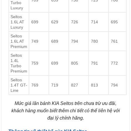
709
639
738
725
706
Turbo
Luxury
Seltos
1.6L AT
699
629
726
714
695
Luxury
Seltos
1.6L AT
749
689
794
780
761
Premium
Seltos
1.4L
759
699
805
791
772
Turbo
Premium
Seltos
1.4T GT-
769
719
827
813
794
Line
Mức giá lăn bánh KIA Seltos trên chưa trừ ưu đãi,
khách hàng muốn biết thêm chi tiết có thể liên hệ với
đại lý chính hãng.