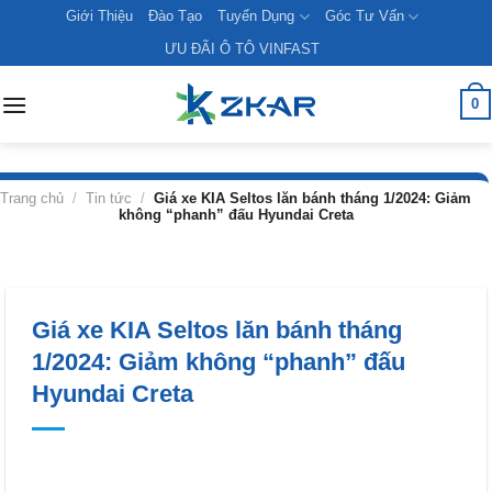
Skip
Giới Thiệu
Đào Tạo
Tuyển Dụng
Góc Tư Vấn
to
ƯU ĐÃI Ô TÔ VINFAST
content
0
Trang chủ
/
Tin tức
/
Giá xe KIA Seltos lăn bánh tháng 1/2024: Giảm
không “phanh” đấu Hyundai Creta
Giá xe KIA Seltos lăn bánh tháng
1/2024: Giảm không “phanh” đấu
Hyundai Creta