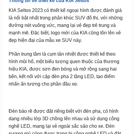
Thông tin về thiết kế của KIA Seltos
KIA Seltos 2023 có thiết kế ngoại hình được đánh giá
là nổi bật nhất trong phân khúc SUV đô thị, với những
đường nét vuông vức, mang lại vẻ đẹp trẻ trung và
mạnh mẽ. Đặc biệt, logo mới của KIA cũng tôn lên vẻ
đẹp hiện đại của mẫu xe SUV này.
Phần trung tâm là cụm tản nhiệt được thiết kế theo
hình mũi hổ, một biểu tượng quen thuộc của thương
hiệu KIA, được sơn đen bóng và mở rộng sang hai
bên, kết nối với cặp đèn pha 2 tầng LED, tạo điểm
nhấn ấn tượng cho phần đầu xe.
Đèn báo rẽ được đặt riêng biệt với đèn pha, có hình
dạng nhiều lớp 3D chồng lên nhau và sử dụng công
nghệ LED, mang lại vẻ ngoài sắc sảo cho xe. Đèn
sương mù cũng được trang bị công nghệ LED và đặt