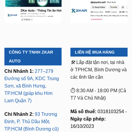
CÔNG TY TNHH ZKAR
LIÊN HỆ MUA HÀNG
AUTO
🛠️
Lắp đặt tận nơi, tại nhà
ở TPHCM, Bình Dương và
Chi Nhánh 1:
277–279
các tỉnh lân cận
Đường số 9A, KDC Trung
Sơn, xã Bình Hưng,
⏱️ 8:30 AM - 18:00 PM (Cả
TP.HCM (giáp khu Him
T7 Và Chủ Nhật)
Lam Quận 7)
Mã số thuế:
0318103254 -
Chi Nhánh 2:
93 Trương
Ngày cấp phép:
Định, P. Thủ Dầu Một,
16/10/2023
TP.HCM (Bình Dương cũ)