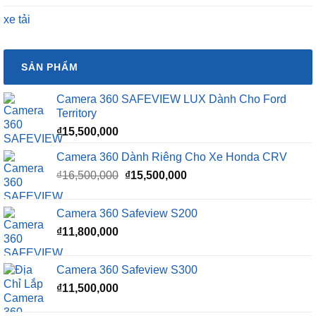
xe tải
SẢN PHẨM
Camera 360 SAFEVIEW LUX Dành Cho Ford
Territory
₫
15,500,000
Camera 360 Dành Riêng Cho Xe Honda CRV
Giá
Giá
₫
16,500,000
₫
15,500,000
gốc
hiện
là:
tại
Camera 360 Safeview S200
₫16,500,000.
là:
₫
11,800,000
₫15,500,000.
Camera 360 Safeview S300
₫
11,500,000