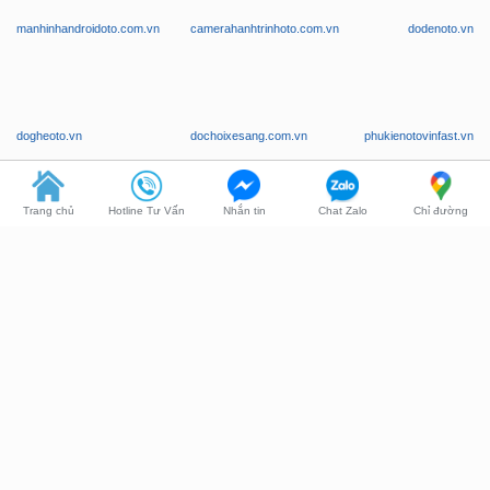
manhinhandroidoto.com.vn
camerahanhtrinhoto.com.vn
dodenoto.vn
dogheoto.vn
dochoixesang.com.vn
phukienotovinfast.vn
Trang chủ
Hotline Tư Vấn
Nhắn tin
Chat Zalo
Chỉ đường