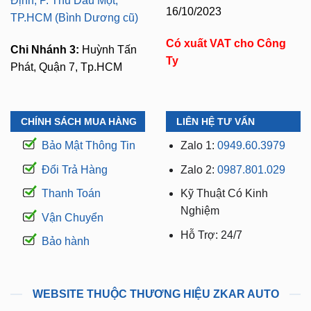
Định, P. Thủ Dầu Một,
16/10/2023
TP.HCM (Bình Dương cũ)
Có xuất VAT cho Công
Chi Nhánh 3:
Huỳnh Tấn
Ty
Phát, Quận 7, Tp.HCM
CHÍNH SÁCH MUA HÀNG
LIÊN HỆ TƯ VẤN
Bảo Mật Thông Tin
Zalo 1:
0949.60.3979
Đổi Trả Hàng
Zalo 2:
0987.801.029
Thanh Toán
Kỹ Thuật Có Kinh
Nghiệm
Vận Chuyển
Hỗ Trợ: 24/7
Bảo hành
WEBSITE THUỘC THƯƠNG HIỆU ZKAR AUTO