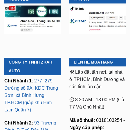
CÔNG TY TNHH ZKAR
LIÊN HỆ MUA HÀNG
AUTO
🛠️
Lắp đặt tận nơi, tại nhà
ở TPHCM, Bình Dương và
Chi Nhánh 1:
277–279
các tỉnh lân cận
Đường số 9A, KDC Trung
Sơn, xã Bình Hưng,
⏱️ 8:30 AM - 18:00 PM (Cả
TP.HCM (giáp khu Him
T7 Và Chủ Nhật)
Lam Quận 7)
Mã số thuế:
0318103254 -
Chi Nhánh 2:
93 Trương
Ngày cấp phép: