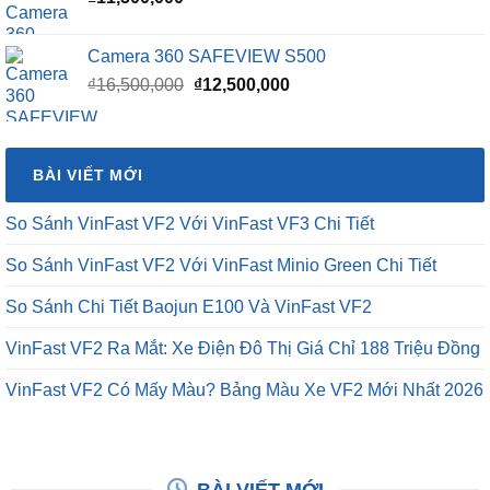
Camera 360 SAFEVIEW S500
Giá
Giá
₫
16,500,000
₫
12,500,000
gốc
hiện
là:
tại
₫16,500,000.
là:
BÀI VIẾT MỚI
₫12,500,000.
So Sánh VinFast VF2 Với VinFast VF3 Chi Tiết
So Sánh VinFast VF2 Với VinFast Minio Green Chi Tiết
So Sánh Chi Tiết Baojun E100 Và VinFast VF2
VinFast VF2 Ra Mắt: Xe Điện Đô Thị Giá Chỉ 188 Triệu Đồng
VinFast VF2 Có Mấy Màu? Bảng Màu Xe VF2 Mới Nhất 2026
BÀI VIẾT MỚI