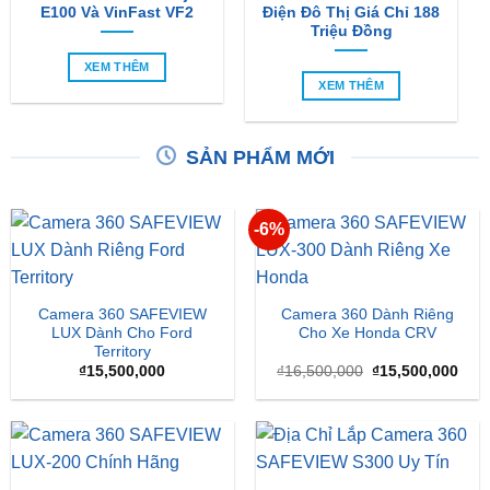
E100 Và VinFast VF2
Điện Đô Thị Giá Chỉ 188
Triệu Đồng
XEM THÊM
XEM THÊM
SẢN PHẨM MỚI
-6%
Camera 360 SAFEVIEW
Camera 360 Dành Riêng
LUX Dành Cho Ford
Cho Xe Honda CRV
Territory
Giá
Giá
₫
15,500,000
₫
16,500,000
₫
15,500,000
gốc
hiện
là:
tại
₫16,500,000.
là:
₫15,