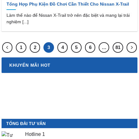
Tổng Hợp Phụ Kiện Đồ Chơi Cần Thiết Cho Nissan X-Trail
Làm thế nào để Nissan X-Trail trở nên đặc biệt và mang lại trải
nghiệm [...]
1
2
3
4
5
6
…
81
KHUYẾN MÃI HOT
TỔNG ĐÀI TƯ VẤN
Hotline 1