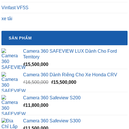
Vinfast VF5S
xe tải
SẢN PHẨM
Camera 360 SAFEVIEW LUX Dành Cho Ford
Territory
₫
15,500,000
Camera 360 Dành Riêng Cho Xe Honda CRV
Giá
Giá
₫
16,500,000
₫
15,500,000
gốc
hiện
là:
tại
Camera 360 Safeview S200
₫16,500,000.
là:
₫
11,800,000
₫15,500,000.
Camera 360 Safeview S300
₫
11,500,000