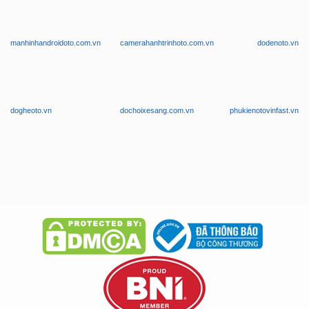
manhinhandroidoto.com.vn
camerahanhtrinhoto.com.vn
dodenoto.vn
dogheoto.vn
dochoixesang.com.vn
phukienotovinfast.vn