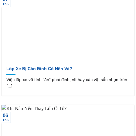
Th5
Lốp Xe Bị Cán Đinh Có Nên Vá?
Việc lốp xe vô tình “ăn” phải đinh, vít hay các vật sắc nhọn trên
[...]
06
Th5