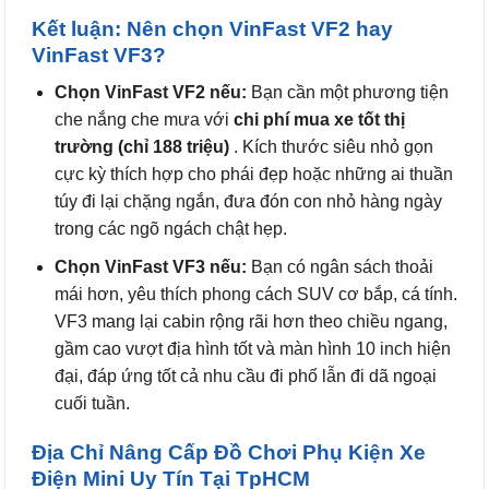
Kết luận: Nên chọn VinFast VF2 hay
VinFast VF3?
Chọn VinFast VF2 nếu:
Bạn cần một phương tiện
che nắng che mưa với
chi phí mua xe tốt thị
trường (chỉ 188 triệu)
. Kích thước siêu nhỏ gọn
cực kỳ thích hợp cho phái đẹp hoặc những ai thuần
túy đi lại chặng ngắn, đưa đón con nhỏ hàng ngày
trong các ngõ ngách chật hẹp.
Chọn VinFast VF3 nếu:
Bạn có ngân sách thoải
mái hơn, yêu thích phong cách SUV cơ bắp, cá tính.
VF3 mang lại cabin rộng rãi hơn theo chiều ngang,
gầm cao vượt địa hình tốt và màn hình 10 inch hiện
đại, đáp ứng tốt cả nhu cầu đi phố lẫn đi dã ngoại
cuối tuần.
Địa Chỉ Nâng Cấp Đồ Chơi Phụ Kiện Xe
Điện Mini Uy Tín Tại TpHCM