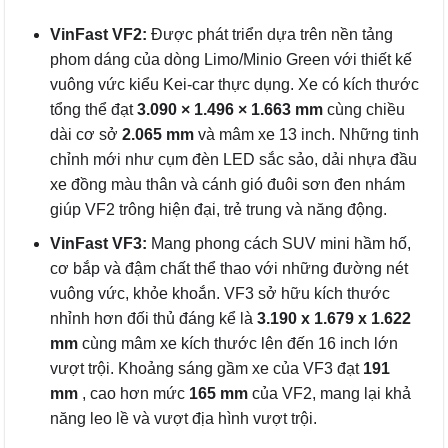
VinFast VF2:
Được phát triển dựa trên nền tảng
phom dáng của dòng Limo/Minio Green với thiết kế
vuông vức kiểu Kei-car thực dụng. Xe có kích thước
tổng thể đạt
3.090 × 1.496 × 1.663 mm
cùng chiều
dài cơ sở
2.065 mm
và mâm xe 13 inch. Những tinh
chỉnh mới như cụm đèn LED sắc sảo, dải nhựa đầu
xe đồng màu thân và cánh gió đuôi sơn đen nhám
giúp VF2 trông hiện đại, trẻ trung và năng động.
VinFast VF3:
Mang phong cách SUV mini hầm hố,
cơ bắp và đậm chất thể thao với những đường nét
vuông vức, khỏe khoắn. VF3 sở hữu kích thước
nhỉnh hơn đối thủ đáng kể là
3.190 x 1.679 x 1.622
mm
cùng mâm xe kích thước lên đến 16 inch lớn
vượt trội. Khoảng sáng gầm xe của VF3 đạt
191
mm
, cao hơn mức
165 mm
của VF2, mang lại khả
năng leo lề và vượt địa hình vượt trội.