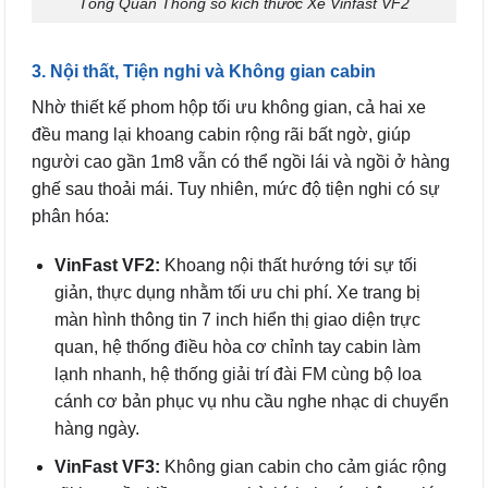
Tổng Quan Thông số kích thước Xe Vinfast VF2
3. Nội thất, Tiện nghi và Không gian cabin
Nhờ thiết kế phom hộp tối ưu không gian, cả hai xe
đều mang lại khoang cabin rộng rãi bất ngờ, giúp
người cao gần 1m8 vẫn có thể ngồi lái và ngồi ở hàng
ghế sau thoải mái. Tuy nhiên, mức độ tiện nghi có sự
phân hóa:
VinFast VF2:
Khoang nội thất hướng tới sự tối
giản, thực dụng nhằm tối ưu chi phí. Xe trang bị
màn hình thông tin 7 inch hiển thị giao diện trực
quan, hệ thống điều hòa cơ chỉnh tay cabin làm
lạnh nhanh, hệ thống giải trí đài FM cùng bộ loa
cánh cơ bản phục vụ nhu cầu nghe nhạc di chuyển
hàng ngày.
VinFast VF3:
Không gian cabin cho cảm giác rộng