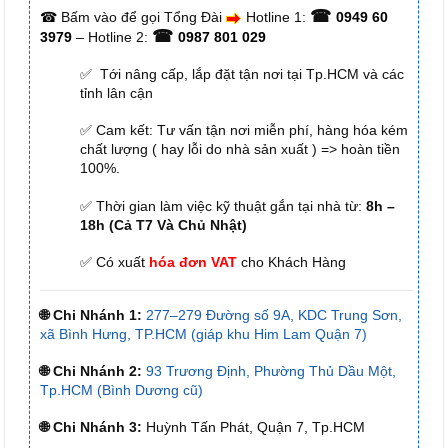
☎
☎
Bấm vào để gọi Tổng Đài
Hotline 1:
0949 60
☎
3979
– Hotline 2:
0987 801 029
✅ Tới nâng cấp, lắp đặt tận nơi tại Tp.HCM và các
tỉnh lân cận
✅ Cam kết: Tư vấn tận nơi miễn phí, hàng hóa kém
chất lượng ( hay lỗi do nhà sản xuất ) => hoàn tiền
100%.
✅ Thời gian làm việc kỹ thuật gắn tại nhà từ:
8h –
18h (Cả T7 Và Chủ Nhật)
✅ Có xuất
hóa đơn VAT
cho Khách Hàng
🌐 Chi Nhánh 1:
277–279 Đường số 9A, KDC Trung Sơn,
xã Bình Hưng, TP.HCM (giáp khu Him Lam Quận 7)
🌐 Chi Nhánh 2:
93 Trương Định, Phường Thủ Dầu Một,
Tp.HCM (Bình Dương cũ)
🌐 Chi Nhánh 3:
Huỳnh Tấn Phát, Quận 7, Tp.HCM