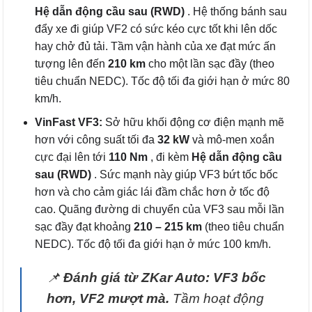
Hệ dẫn động cầu sau (RWD)
. Hệ thống bánh sau
đẩy xe đi giúp VF2 có sức kéo cực tốt khi lên dốc
hay chở đủ tải. Tầm vận hành của xe đạt mức ấn
tượng lên đến
210 km
cho một lần sạc đầy (theo
tiêu chuẩn NEDC). Tốc độ tối đa giới hạn ở mức 80
km/h.
VinFast VF3:
Sở hữu khối động cơ điện mạnh mẽ
hơn với công suất tối đa
32 kW
và mô-men xoắn
cực đại lên tới
110 Nm
, đi kèm
Hệ dẫn động cầu
sau (RWD)
. Sức mạnh này giúp VF3 bứt tốc bốc
hơn và cho cảm giác lái đầm chắc hơn ở tốc độ
cao. Quãng đường di chuyển của VF3 sau mỗi lần
sạc đầy đạt khoảng
210 – 215 km
(theo tiêu chuẩn
NEDC). Tốc độ tối đa giới hạn ở mức 100 km/h.
📌
Đánh giá từ ZKar Auto:
VF3 bốc
hơn, VF2 mượt mà.
Tầm hoạt động