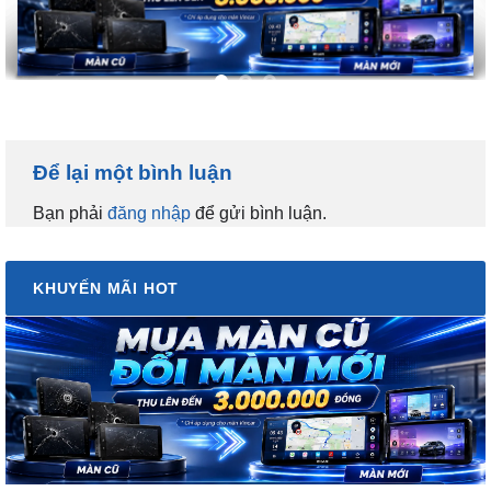
Để lại một bình luận
Bạn phải
đăng nhập
để gửi bình luận.
KHUYẾN MÃI HOT