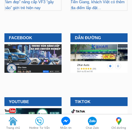
“làm đẹp” nâng cấp VF3 “gây
Tiền Giang, khách Việt có thêm
bão” giới trẻ hiện nay
địa điểm lắp đặt...
FACEBOOK
DẪN ĐƯỜNG
YOUTUBE
TIKTOK
Trang chủ
Hotline Tư Vấn
Nhắn tin
Chat Zalo
Chỉ đường