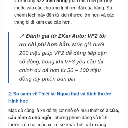
và khoảng
322 triệu đồng
(bản mua đứt pin) tùy
thuộc vào các chương trình ưu đãi của hãng. Sự
chênh lệch này đến từ kích thước lớn hơn và các
trang bị đi kèm cao cấp hơn.
📌
Đánh giá từ ZKar Auto:
VF2 tối
ưu chi phí hơn hẳn.
Mức giá dưới
200 triệu giúp VF2 dễ dàng tiếp cận
số đông, trong khi VF3 yêu cầu tài
chính dư dả hơn từ 50 – 100 triệu
đồng tùy phiên bản pin.
2. So sánh về Thiết kế Ngoại thất và Kích thước
Hình học
Mặc dù cùng là xe đô thị cỡ nhỏ sở hữu thiết kế
2 cửa,
cấu hình 4 chỗ ngồi
, nhưng phom dáng và kích
thước của hai mẫu xe có sự khác biệt rất rõ ràng: