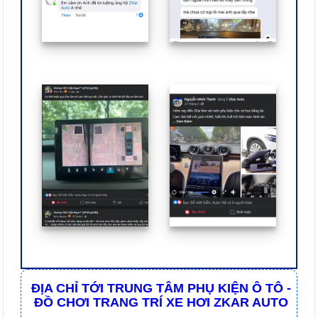
ĐỊA CHỈ TỚI TRUNG TÂM PHỤ KIỆN Ô TÔ -
ĐỒ CHƠI TRANG TRÍ XE HƠI ZKAR AUTO