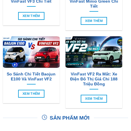
VinFast VF3 Chi Tiết
VinFast Minio Green Chi
Tiết
XEM THÊM
XEM THÊM
So Sánh Chi Tiết Baojun
VinFast VF2 Ra Mắt: Xe
E100 Và VinFast VF2
Điện Đô Thị Giá Chỉ 188
Triệu Đồng
XEM THÊM
XEM THÊM
SẢN PHẨM MỚI