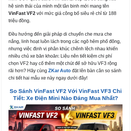
hệ sinh thái của mình một tân binh mới mang tên
VinFast VF2
với mức giá công bố siêu rẻ chỉ từ 188
triệu đồng.
Đều hướng đến giải pháp di chuyển che mưa che
nắng, linh hoạt luồn lách trong các ngõ hẻm phố đông,
nhưng việc định vị phân khúc chênh lệch nhau khiến
nhiều chủ xe băn khoăn: Liệu nên tiết kiệm chi phí
chọn VF2 hay cố thêm một chút để sở hữu VF3 rộng
rãi hơn? Hãy cùng
ZKar Auto
đặt lên bàn cân so sánh
chi tiết hai mẫu xe này ngay dưới đây!
So Sánh VinFast VF2 Với VinFast VF3 Chi
Tiết: Xe Điện Mini Nào Đáng Mua Nhất?