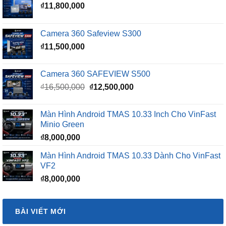
₫
11,800,000
Camera 360 Safeview S300
₫
11,500,000
Camera 360 SAFEVIEW S500
Giá
Giá
₫
16,500,000
₫
12,500,000
gốc
hiện
là:
tại
Màn Hình Android TMAS 10.33 Inch Cho VinFast
₫16,500,000.
là:
Minio Green
₫12,500,000.
₫
8,000,000
Màn Hình Android TMAS 10.33 Dành Cho VinFast
VF2
₫
8,000,000
BÀI VIẾT MỚI