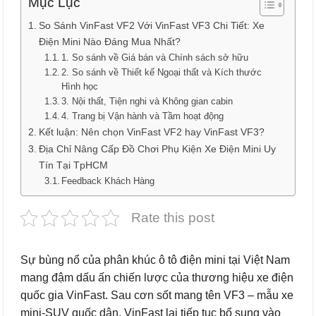
Mục Lục
So Sánh VinFast VF2 Với VinFast VF3 Chi Tiết: Xe
Điện Mini Nào Đáng Mua Nhất?
1. So sánh về Giá bán và Chính sách sở hữu
2. So sánh về Thiết kế Ngoại thất và Kích thước
Hình học
3. Nội thất, Tiện nghi và Không gian cabin
4. Trang bị Vận hành và Tầm hoạt động
Kết luận: Nên chọn VinFast VF2 hay VinFast VF3?
Địa Chỉ Nâng Cấp Đồ Chơi Phụ Kiện Xe Điện Mini Uy
Tín Tại TpHCM
Feedback Khách Hàng
Rate this post
Sự bùng nổ của phân khúc ô tô điện mini tại Việt Nam
mang đậm dấu ấn chiến lược của thương hiệu xe điện
quốc gia VinFast. Sau cơn sốt mang tên VF3 – mẫu xe
mini-SUV quốc dân, VinFast lại tiếp tục bổ sung vào