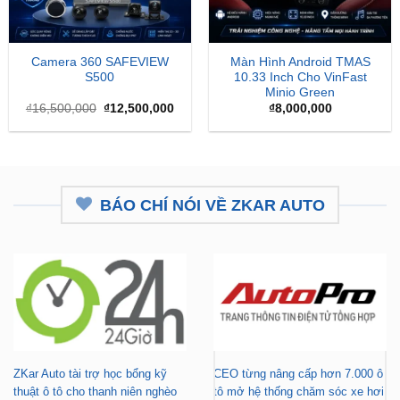
Camera 360 SAFEVIEW
Màn Hình Android TMAS
S500
10.33 Inch Cho VinFast
Minio Green
Giá
Giá
₫
16,500,000
₫
12,500,000
₫
8,000,000
gốc
hiện
là:
tại
₫16,500,000.
là:
₫12,500,000.
BÁO CHÍ NÓI VỀ ZKAR AUTO
ZKar Auto tài trợ học bổng kỹ
CEO từng nâng cấp hơn 7.000 ô
thuật ô tô cho thanh niên nghèo
tô mở hệ thống chăm sóc xe hơi