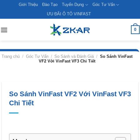
Skip
Giới Thiệu
Đào Tạo
Tuyển Dụng
Góc Tư Vấn
to
ƯU ĐÃI Ô TÔ VINFAST
content
0
Trang chủ
/
Góc Tư Vấn
/
So Sánh và Đánh Giá
/
So Sánh VinFast
VF2 Với VinFast VF3 Chi Tiết
So Sánh VinFast VF2 Với VinFast VF3
Chi Tiết