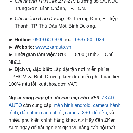
Chi nhánh TP.HCM:
277-279 Đường số 9A, KDC
Trung Sơn, Bình Chánh, TP.HCM.
Chi nhánh Bình Dương:
93 Trương Định, P. Hiệp
Thành, TP. Thủ Dầu Một, Bình Dương.
► Hotline:
0949.603.979
hoặc
0987.801.029
► Website:
www.zkarauto.vn
► Thời gian làm việc:
8:00 – 18:00 (Thứ 2 – Chủ
Nhật).
► Dịch vụ đặc biệt:
Lắp đặt tận nơi miễn phí tại
TP.HCM và Bình Dương, kiểm tra miễn phí, hoàn tiền
100% nếu lỗi, xuất hóa đơn VAT.
Ngoài
nâng cấp ghế da cao cấp cho VF3
,
ZKAR
AUTO
còn cung cấp:
màn hình android
,
camera hành
trình
,
dán phim cách nhiệt
,
camera 360
,
độ đèn
, và
nhiều phụ kiện chính hãng khác. 👉 Hãy đến ZKar
Auto ngay để trải nghiệm dịch vụ nâng cấp nội thất