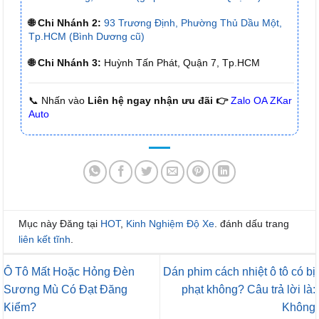
🌐 Chi Nhánh 2:
93 Trương Định, Phường Thủ Dầu Một,
Tp.HCM (Bình Dương cũ)
🌐 Chi Nhánh 3:
Huỳnh Tấn Phát, Quận 7, Tp.HCM
📞 Nhấn vào
Liên hệ ngay nhận ưu đãi 👉
Zalo OA ZKar
Auto
Mục này Đăng tại
HOT
,
Kinh Nghiệm Độ Xe
. đánh dấu trang
liên kết tĩnh
.
Ô Tô Mất Hoặc Hỏng Đèn
Dán phim cách nhiệt ô tô có bị
Sương Mù Có Đạt Đăng
phạt không? Câu trả lời là:
Kiểm?
Không