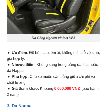
Da Công Nghiệp Vinfast VF3
► Ưu điểm:
Độ bền cao, êm ái, không mùi, dễ vệ sinh,
giá hợp lý.
► Nhược điểm:
Không sang trọng bằng da thật hoặc
da Nappa.
► Phù hợp:
Chủ xe muốn cân bằng giữa chi phí và
chất lượng.
► Giá tham khảo:
Khoảng
6.000.000 VNĐ
(bảo hành
2 năm).
3. Da Nappa