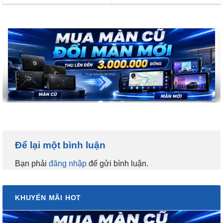
Để lại một bình luận
Bạn phải
đăng nhập
để gửi bình luận.
KHUYẾN MÃI HOT