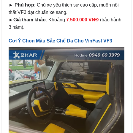
►
Phù hợp:
Chủ xe yêu thích sự cao cấp, muốn nội
thất VF3 đạt chuẩn xe sang.
►Giá tham khảo:
Khoảng
7.500.000 VNĐ
(bảo hành
3 năm).
Gợi Ý Chọn Màu Sắc Ghế Da Cho VinFast VF3