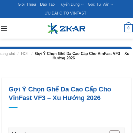
Skip
Giới Thiệu
Đào Tạo
Tuyển Dụng
Góc Tư Vấn
to
ƯU ĐÃI Ô TÔ VINFAST
content
0
rang chủ
/
HOT
/
Gợi Ý Chọn Ghế Da Cao Cấp Cho VinFast VF3 – Xu
Hướng 2026
Gợi Ý Chọn Ghế Da Cao Cấp Cho
VinFast VF3 – Xu Hướng 2026