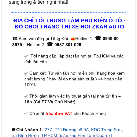
sang trọng & tiện nghi nhất!
ĐỊA CHỈ TỚI TRUNG TÂM PHỤ KIỆN Ô TÔ -
ĐỒ CHƠI TRANG TRÍ XE HƠI ZKAR AUTO
☎
☎
Bấm vào để gọi Tổng Đài
Hotline 1:
0949 60
☎
3979
– Hotline 2:
0987 801 029
✅ Tới nâng cấp, lắp đặt tận nơi tại Tp.HCM và các
tỉnh lân cận
✅ Cam kết: Tư vấn tận nơi miễn phí, hàng hóa kém
chất lượng ( hay lỗi do nhà sản xuất ) => hoàn tiền
100%.
✅ Thời gian làm việc kỹ thuật gắn tại nhà từ:
8h –
18h (Cả T7 Và Chủ Nhật)
✅ Có xuất
hóa đơn VAT
cho Khách Hàng
🌐 Chi Nhánh 1:
277–279 Đường số 9A, KDC Trung Sơn,
xã Bình Hưng, TP.HCM (giáp khu Him Lam Quận 7)