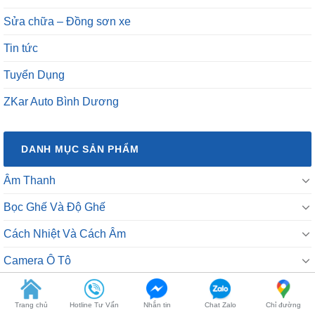
Tin tức
Tuyển Dụng
ZKar Auto Bình Dương
DANH MỤC SẢN PHẨM
Âm Thanh
Bọc Ghế Và Độ Ghế
Cách Nhiệt Và Cách Âm
Camera Ô Tô
Chăm Sóc Xe Hơi
Đào Tạo
Đồ Chơi Theo Xe
Trang chủ
Hotline Tư Vấn
Nhắn tin
Chat Zalo
Chỉ đường