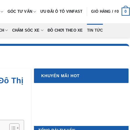
0
GÓC TƯ VẤN
ƯU ĐÃI Ô TÔ VINFAST
GIỎ HÀNG /
₫
0
CH
CHĂM SÓC XE
ĐỒ CHƠI THEO XE
TIN TỨC
KHUYẾN MÃI HOT
Đô Thị