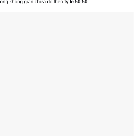
rộng không gian chứa đồ theo
tỷ lệ 50:50
.