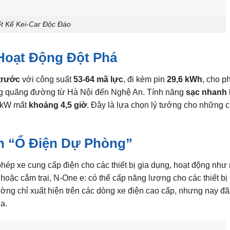
ết Kế Kei-Car Độc Đáo
Hoạt Động Đột Phá
trước
với công suất
53-64 mã lực
, đi kèm pin
29,6 kWh
, cho p
ng quãng đường từ Hà Nội đến Nghệ An. Tính năng
sạc nhanh
 6kW mất
khoảng 4,5 giờ
. Đây là lựa chọn lý tưởng cho những 
nh “Ổ Điện Dự Phòng”
phép xe cung cấp điện cho các thiết bị gia dụng, hoạt động nh
hoặc cắm trại, N-One e: có thể cấp năng lượng cho các thiết bị
 thường chỉ xuất hiện trên các dòng xe điện cao cấp, nhưng nay đ
a.