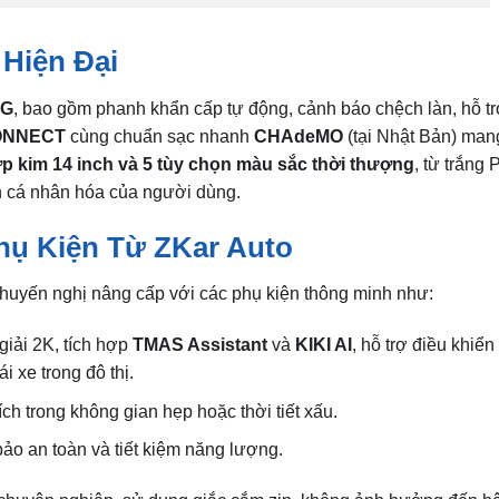
 Hiện Đại
NG
, bao gồm phanh khẩn cấp tự động, cảnh báo chệch làn, hỗ tr
ONNECT
cùng chuẩn sạc nhanh
CHAdeMO
(tại Nhật Bản) mang
 kim 14 inch và 5 tùy chọn màu sắc thời thượng
, từ trắng 
h cá nhân hóa của người dùng.
hụ Kiện Từ ZKar Auto
huyến nghị nâng cấp với các phụ kiện thông minh như:
iải 2K, tích hợp
TMAS Assistant
và
KIKI AI
, hỗ trợ điều khiển
 xe trong đô thị.
ch trong không gian hẹp hoặc thời tiết xấu.
bảo an toàn và tiết kiệm năng lượng.