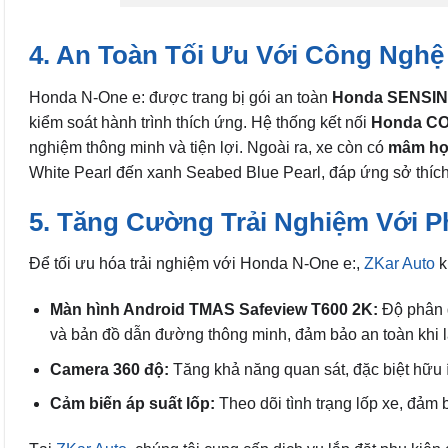
4. An Toàn Tối Ưu Với Công Nghệ
Honda N-One e: được trang bị gói an toàn
Honda SENSI
kiểm soát hành trình thích ứng. Hệ thống kết nối
Honda C
nghiệm thông minh và tiện lợi. Ngoài ra, xe còn có
mâm hợp
White Pearl đến xanh Seabed Blue Pearl, đáp ứng sở thíc
5. Tăng Cường Trải Nghiệm Với P
Để tối ưu hóa trải nghiệm với Honda N-One e:,
ZKar Auto
k
Màn hình Android TMAS Safeview T600 2K:
Độ phân g
và bản đồ dẫn đường thông minh, đảm bảo an toàn khi lái
Camera 360 độ:
Tăng khả năng quan sát, đặc biệt hữu í
Cảm biến áp suất lốp:
Theo dõi tình trạng lốp xe, đảm 