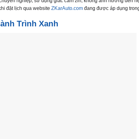
ện chuyên nghiệp, sử dụng giắc cắm zin, không ảnh hưởng đến h
hi đặt lịch qua website
ZKarAuto.com
đang được áp dụng trong
ành Trình Xanh