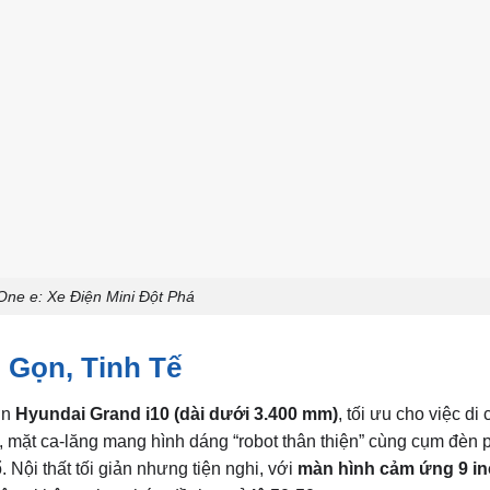
ne e: Xe Điện Mini Đột Phá
ỏ Gọn, Tinh Tế
ơn
Hyundai Grand i10
(dài dưới 3.400 mm)
, tối ưu cho việc di
, mặt ca-lăng mang hình dáng “robot thân thiện” cùng cụm đèn 
 Nội thất tối giản nhưng tiện nghi, với
màn hình cảm ứng 9 in