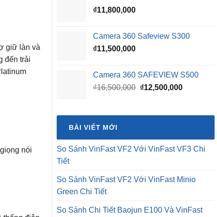
₫
11,800,000
₫16,500,000.
là:
₫15,500,0
Camera 360 Safeview S300
ợ giữ làn và
₫
11,500,000
 đến trải
Platinum
Camera 360 SAFEVIEW S500
Giá
Giá
₫
16,500,000
₫
12,500,000
gốc
hiện
là:
tại
₫16,500,000.
là:
BÀI VIẾT MỚI
₫12,500,0
So Sánh VinFast VF2 Với VinFast VF3 Chi
 giọng nói
Tiết
So Sánh VinFast VF2 Với VinFast Minio
Green Chi Tiết
So Sánh Chi Tiết Baojun E100 Và VinFast