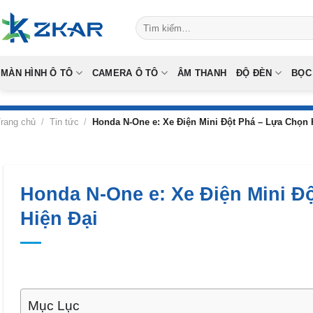
Skip
Tìm
to
kiếm:
content
MÀN HÌNH Ô TÔ
CAMERA Ô TÔ
ÂM THANH
ĐỘ ĐÈN
BỌC
rang chủ
/
Tin tức
/
Honda N-One e: Xe Điện Mini Đột Phá – Lựa Chọn 
Honda N-One e: Xe Điện Mini Đ
Hiện Đại
Mục Lục