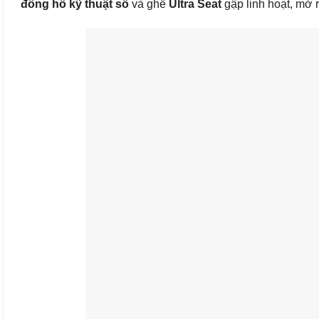
đồng hồ kỹ thuật số
và ghế
Ultra Seat
gập linh hoạt, mở 