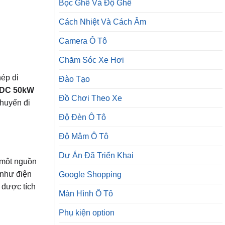
Bọc Ghế Và Độ Ghế
Cách Nhiệt Và Cách Âm
Camera Ô Tô
Chăm Sóc Xe Hơi
hép di
Đào Tạo
 DC 50kW
Đồ Chơi Theo Xe
chuyến đi
Độ Đèn Ô Tô
Độ Mâm Ô Tô
Dự Án Đã Triển Khai
ư một nguồn
 như điện
Google Shopping
ã được tích
Màn Hình Ô Tô
Phụ kiện option