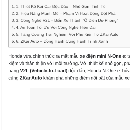
1. Thiết Kế Kei-Car Độc Đáo – Nhỏ Gọn, Tinh Tế
2. Hiệu Năng Mạnh Mẽ – Phạm Vi Hoạt Động Đột Phá
3. Công Nghệ V2L – Biến Xe Thành “Ổ Điện Dự Phòng”
4. An Toàn Tối Ưu Với Công Nghệ Hiện Đại
5. Tăng Cường Trải Nghiệm Với Phụ Kiện Từ ZKar Auto
6. ZKar Auto – Đồng Hành Cùng Hành Trình Xanh
Honda vừa chính thức ra mắt mẫu
xe điện mini N-One e
: 
kiệm và thân thiện với môi trường. Với thiết kế nhỏ gọn, 
năng
V2L (Vehicle-to-Load)
độc đáo, Honda N-One e: hứa h
cùng
ZKar Auto
khám phá những điểm nổi bật của mẫu xe đ