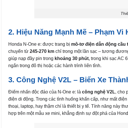
Thi
2. Hiệu Năng Mạnh Mẽ – Phạm Vi 
Honda N-One e: được trang bị
mô-tơ điện dẫn động cầu 
chuyển từ
245-270 km
chỉ trong một lần sạc – tương đươ
giúp nạp đầy pin trong
khoảng 30 phút,
trong khi sạc AC
ngắn trong đô thị hoặc các hành trình liên tỉnh.
3. Công Nghệ V2L – Biến Xe Thà
Điểm nhấn độc đáo của N-One e: là
công nghệ V2L
, cho 
điện di động. Trong các tình huống khẩn cấp, như mất điện 
thoại, laptop, hay thậm chí là thiết bị y tế. Tính năng này
hợp trên một mẫu xe mini, khẳng định sự đột phá của Hond