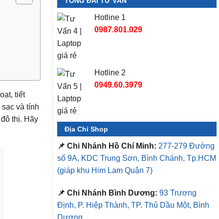
TỔNG ĐÀI TƯ VẤN
Hotline 1
0987.801.029
Hotline 2
0949.60.3979
ạt, tiết
 sạc và tính
đô thị. Hãy
Địa Chỉ Shop
📌 Chi Nhánh Hồ Chí Minh:
277-279 Đường
số 9A, KDC Trung Sơn, Bình Chánh, Tp.HCM
(giáp khu Him Lam Quận 7)
📌 Chi Nhánh Bình Dương:
93 Trương
Định, P. Hiệp Thành, TP. Thủ Dầu Một, Bình
Dương