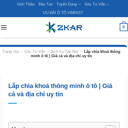
Skip
Giới Thiệu
Đào Tạo
Tuyển Dụng
Góc Tư Vấn
to
ƯU ĐÃI Ô TÔ VINFAST
content
0
Trang chủ
/
Góc Tư Vấn
/
Dịch Vụ Tận Nơi
/
Lắp chìa khoá thông
minh ô tô | Giá cả và địa chỉ uy tín
Lắp chìa khoá thông minh ô tô | Giá
cả và địa chỉ uy tín