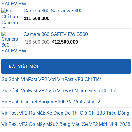
Camera 360 Safeview S300
₫
11,500,000
Camera 360 SAFEVIEW S500
Giá
Giá
₫
16,500,000
₫
12,500,000
gốc
hiện
là:
tại
₫16,500,000.
là:
BÀI VIẾT MỚI
₫12,500,000.
So Sánh VinFast VF2 Với VinFast VF3 Chi Tiết
So Sánh VinFast VF2 Với VinFast Minio Green Chi Tiết
So Sánh Chi Tiết Baojun E100 Và VinFast VF2
VinFast VF2 Ra Mắt: Xe Điện Đô Thị Giá Chỉ 188 Triệu Đồng
VinFast VF2 Có Mấy Màu? Bảng Màu Xe VF2 Mới Nhất 2026