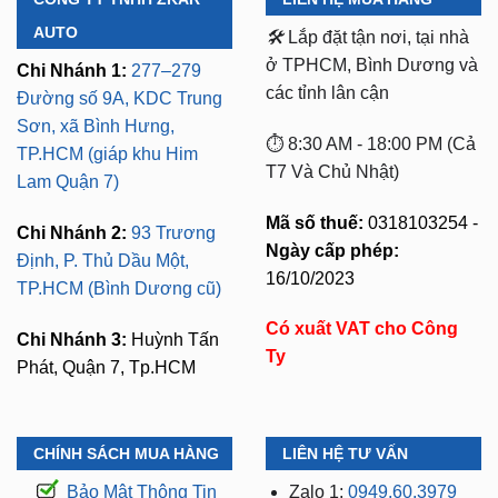
AUTO
🛠️
Lắp đặt tận nơi, tại nhà
ở TPHCM, Bình Dương và
Chi Nhánh 1:
277–279
các tỉnh lân cận
Đường số 9A, KDC Trung
Sơn, xã Bình Hưng,
⏱️ 8:30 AM - 18:00 PM (Cả
TP.HCM (giáp khu Him
T7 Và Chủ Nhật)
Lam Quận 7)
Mã số thuế:
0318103254 -
Chi Nhánh 2:
93 Trương
Ngày cấp phép:
Định, P. Thủ Dầu Một,
16/10/2023
TP.HCM (Bình Dương cũ)
Có xuất VAT cho Công
Chi Nhánh 3:
Huỳnh Tấn
Ty
Phát, Quận 7, Tp.HCM
CHÍNH SÁCH MUA HÀNG
LIÊN HỆ TƯ VẤN
Bảo Mật Thông Tin
Zalo 1:
0949.60.3979