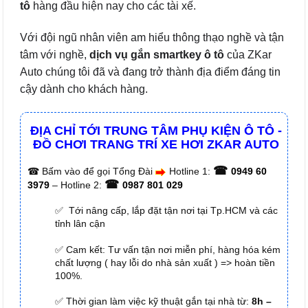
tô
hàng đầu hiện nay cho các tài xế.
Với đội ngũ nhân viên am hiểu thông thạo nghề và tận
tâm với nghề,
dịch vụ gắn smartkey ô tô
của ZKar
Auto chúng tôi đã và đang trở thành địa điểm đáng tin
cậy dành cho khách hàng.
ĐỊA CHỈ TỚI TRUNG TÂM PHỤ KIỆN Ô TÔ -
ĐỒ CHƠI TRANG TRÍ XE HƠI ZKAR AUTO
☎
☎
Bấm vào để gọi Tổng Đài
Hotline 1:
0949 60
☎
3979
– Hotline 2:
0987 801 029
✅ Tới nâng cấp, lắp đặt tận nơi tại Tp.HCM và các
tỉnh lân cận
✅ Cam kết: Tư vấn tận nơi miễn phí, hàng hóa kém
chất lượng ( hay lỗi do nhà sản xuất ) => hoàn tiền
100%.
✅ Thời gian làm việc kỹ thuật gắn tại nhà từ:
8h –