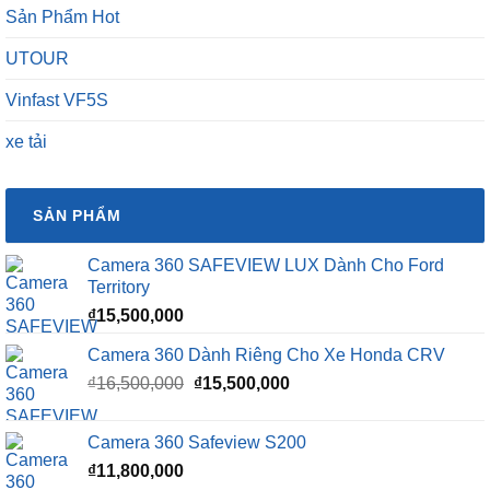
Sản Phẩm Hot
UTOUR
Vinfast VF5S
xe tải
SẢN PHẨM
Camera 360 SAFEVIEW LUX Dành Cho Ford
Territory
₫
15,500,000
Camera 360 Dành Riêng Cho Xe Honda CRV
Giá
Giá
₫
16,500,000
₫
15,500,000
gốc
hiện
là:
tại
Camera 360 Safeview S200
₫16,500,000.
là:
₫
11,800,000
₫15,500,000.