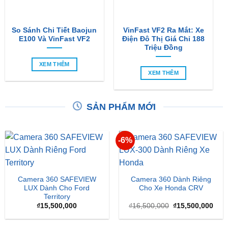
So Sánh Chi Tiết Baojun
VinFast VF2 Ra Mắt: Xe
E100 Và VinFast VF2
Điện Đô Thị Giá Chỉ 188
Triệu Đồng
XEM THÊM
XEM THÊM
SẢN PHẨM MỚI
-6%
Camera 360 SAFEVIEW
Camera 360 Dành Riêng
LUX Dành Cho Ford
Cho Xe Honda CRV
Territory
Giá
Giá
₫
15,500,000
₫
16,500,000
₫
15,500,000
gốc
hiện
là:
tại
₫16,500,000.
là: