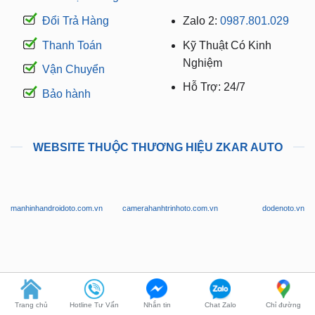
Đổi Trả Hàng
Zalo 2:
0987.801.029
Thanh Toán
Kỹ Thuật Có Kinh
Nghiệm
Vận Chuyển
Hỗ Trợ: 24/7
Bảo hành
WEBSITE THUỘC THƯƠNG HIỆU ZKAR AUTO
manhinhandroidoto.com.vn
camerahanhtrinhoto.com.vn
dodenoto.vn
dogheoto.vn
dochoixesang.com.vn
phukienotovinfast.vn
Trang chủ
Hotline Tư Vấn
Nhắn tin
Chat Zalo
Chỉ đường