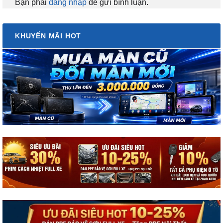
Bạn phải
đăng nhập
để gửi bình luận.
KHUYẾN MÃI HOT