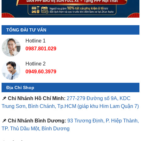
TỔNG ĐÀI TƯ VẤN
Hotline 1
0987.801.029
Hotline 2
0949.60.3979
Địa Chỉ Shop
📌 Chi Nhánh Hồ Chí Minh:
277-279 Đường số 9A, KDC
Trung Sơn, Bình Chánh, Tp.HCM
(giáp khu Him Lam Quận 7)
📌 Chi Nhánh Bình Dương:
93 Trương Định, P. Hiệp Thành,
TP. Thủ Dầu Một, Bình Dương