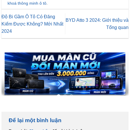
khoá thông minh ô tô
.
Độ Bi Gầm Ô Tô Có Đăng
BYD Atto 3 2024: Giới thiệu và
Kiểm Được Không? Mới Nhất
Tổng quan
2024
Để lại một bình luận