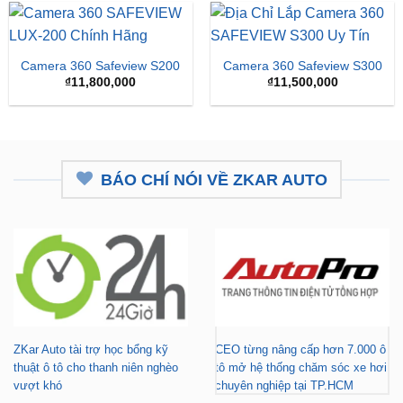
₫15,
Camera 360 Safeview S200
Camera 360 Safeview S300
₫
11,800,000
₫
11,500,000
BÁO CHÍ NÓI VỀ ZKAR AUTO
ZKar Auto tài trợ học bổng kỹ
CEO từng nâng cấp hơn 7.000 ô
thuật ô tô cho thanh niên nghèo
tô mở hệ thống chăm sóc xe hơi
vượt khó
chuyên nghiệp tại TP.HCM