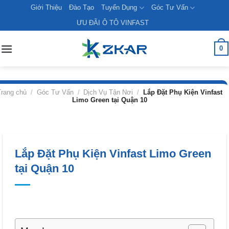
Skip
Giới Thiệu
Đào Tạo
Tuyển Dụng
Góc Tư Vấn
to
ƯU ĐÃI Ô TÔ VINFAST
content
0
Trang chủ
/
Góc Tư Vấn
/
Dịch Vụ Tận Nơi
/
Lắp Đặt Phụ Kiện Vinfast
Limo Green tại Quận 10
Lắp Đặt Phụ Kiện Vinfast Limo Green
tại Quận 10