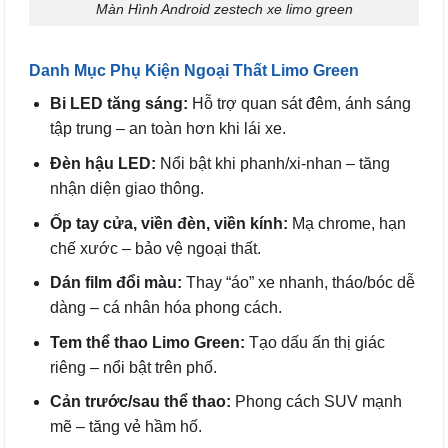
Màn Hình Android zestech xe limo green
Danh Mục Phụ Kiện Ngoại Thất Limo Green
Bi LED tăng sáng:
Hỗ trợ quan sát đêm, ánh sáng
tập trung – an toàn hơn khi lái xe.
Đèn hậu LED:
Nổi bật khi phanh/xi-nhan – tăng
nhận diện giao thông.
Ốp tay cửa, viền đèn, viền kính:
Mạ chrome, hạn
chế xước – bảo vệ ngoại thất.
Dán film đổi màu:
Thay “áo” xe nhanh, tháo/bóc dễ
dàng – cá nhân hóa phong cách.
Tem thể thao Limo Green:
Tạo dấu ấn thị giác
riêng – nổi bật trên phố.
Cản trước/sau thể thao:
Phong cách SUV mạnh
mẽ – tăng vẻ hầm hố.