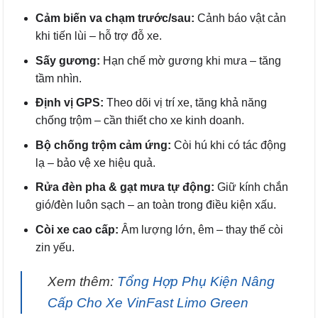
Cảm biến va chạm trước/sau:
Cảnh báo vật cản
khi tiến lùi – hỗ trợ đỗ xe.
Sấy gương:
Hạn chế mờ gương khi mưa – tăng
tầm nhìn.
Định vị GPS:
Theo dõi vị trí xe, tăng khả năng
chống trộm – cần thiết cho xe kinh doanh.
Bộ chống trộm cảm ứng:
Còi hú khi có tác động
lạ – bảo vệ xe hiệu quả.
Rửa đèn pha & gạt mưa tự động:
Giữ kính chắn
gió/đèn luôn sạch – an toàn trong điều kiện xấu.
Còi xe cao cấp:
Âm lượng lớn, êm – thay thế còi
zin yếu.
Xem thêm:
Tổng Hợp Phụ Kiện Nâng
Cấp Cho Xe VinFast Limo Green