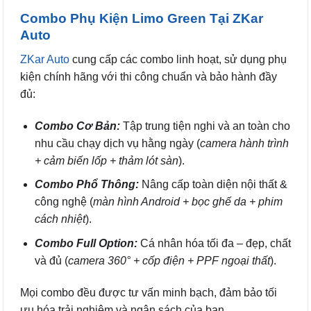
Combo Phụ Kiện Limo Green Tại ZKar
Auto
ZKar Auto
cung cấp các combo linh hoạt, sử dụng phụ
kiện chính hãng với thi công chuẩn và bảo hành đầy
đủ:
Combo Cơ Bản:
Tập trung tiện nghi và an toàn cho
nhu cầu chạy dịch vụ hằng ngày (
camera hành trình
+ cảm biến lốp + thảm lót sàn
).
Combo Phổ Thông:
Nâng cấp toàn diện nội thất &
công nghệ (
màn hình Android + bọc ghế da + phim
cách nhiệt
).
Combo Full Option:
Cá nhân hóa tối đa – đẹp, chất
và đủ (
camera 360° + cốp điện + PPF ngoại thất
).
Mọi combo đều được tư vấn minh bạch, đảm bảo tối
ưu hóa trải nghiệm và ngân sách của bạn.