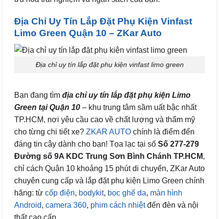
Địa Chỉ Uy Tín Lắp Đặt Phụ Kiện Vinfast
Limo Green Quận 10 – ZKar Auto
Địa chỉ uy tín lắp đặt phụ kiện vinfast limo green
Bạn đang tìm
địa chỉ uy tín lắp đặt phụ kiện Limo
Green tại Quận 10
– khu trung tâm sầm uất bậc nhất
TP.HCM, nơi yêu cầu cao về chất lượng và thẩm mỹ
cho từng chi tiết xe?
ZKAR AUTO
chính là điểm đến
đáng tin cậy dành cho bạn! Tọa lạc tại số
Số 277-279
Đường số 9A KDC Trung Sơn Bình Chánh TP.HCM
,
chỉ cách Quận 10 khoảng 15 phút di chuyển, ZKar Auto
chuyên cung cấp và lắp đặt phụ kiện Limo Green chính
hãng: từ
cốp điện
,
bodykit
,
bọc ghế da
,
màn hình
Android
,
camera 360
,
phim cách nhiệt
đến đèn và nội
thất cao cấp.