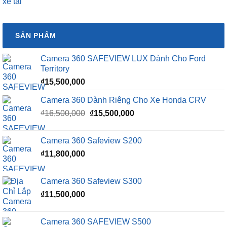
xe tải
SẢN PHẨM
Camera 360 SAFEVIEW LUX Dành Cho Ford
Territory
₫
15,500,000
Camera 360 Dành Riêng Cho Xe Honda CRV
Giá
Giá
₫
16,500,000
₫
15,500,000
gốc
hiện
là:
tại
Camera 360 Safeview S200
₫16,500,000.
là:
₫
11,800,000
₫15,500,000.
Camera 360 Safeview S300
₫
11,500,000
Camera 360 SAFEVIEW S500