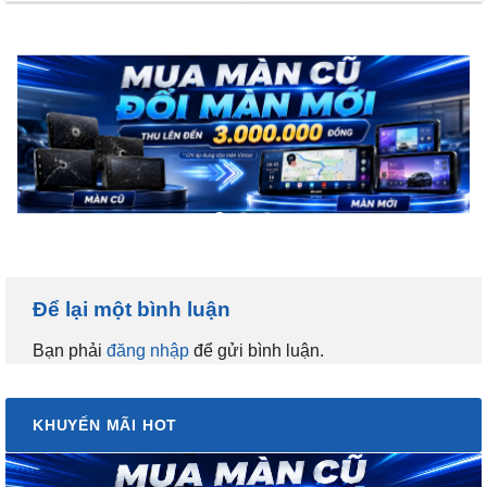
Để lại một bình luận
Bạn phải
đăng nhập
để gửi bình luận.
KHUYẾN MÃI HOT