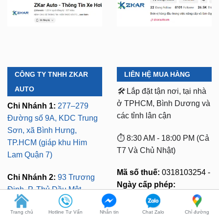
CÔNG TY TNHH ZKAR
LIÊN HỆ MUA HÀNG
AUTO
🛠️
Lắp đặt tận nơi, tại nhà
ở TPHCM, Bình Dương và
Chi Nhánh 1:
277–279
các tỉnh lân cận
Đường số 9A, KDC Trung
Sơn, xã Bình Hưng,
⏱️ 8:30 AM - 18:00 PM (Cả
TP.HCM (giáp khu Him
T7 Và Chủ Nhật)
Lam Quận 7)
Mã số thuế:
0318103254 -
Chi Nhánh 2:
93 Trương
Ngày cấp phép:
Định, P. Thủ Dầu Một,
16/10/2023
TP.HCM (Bình Dương cũ)
Trang chủ
Hotline Tư Vấn
Nhắn tin
Chat Zalo
Chỉ đường