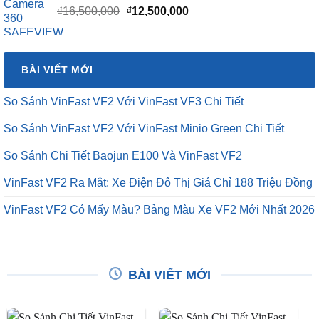
Giá
Giá
₫
16,500,000
₫
12,500,000
gốc
hiện
là:
tại
₫16,500,000.
là:
BÀI VIẾT MỚI
₫12,500,000.
So Sánh VinFast VF2 Với VinFast VF3 Chi Tiết
So Sánh VinFast VF2 Với VinFast Minio Green Chi Tiết
So Sánh Chi Tiết Baojun E100 Và VinFast VF2
VinFast VF2 Ra Mắt: Xe Điện Đô Thị Giá Chỉ 188 Triệu Đồng
VinFast VF2 Có Mấy Màu? Bảng Màu Xe VF2 Mới Nhất 2026
BÀI VIẾT MỚI