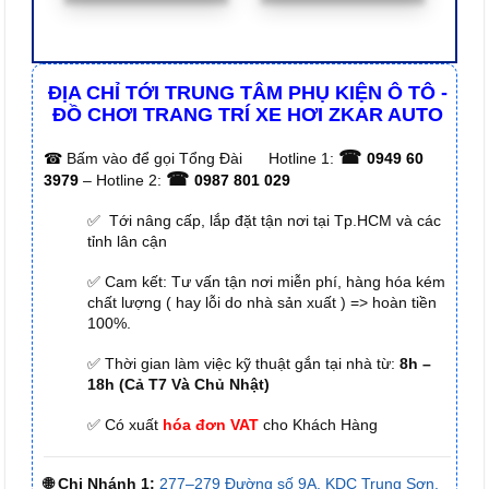
ĐỊA CHỈ TỚI TRUNG TÂM PHỤ KIỆN Ô TÔ -
ĐỒ CHƠI TRANG TRÍ XE HƠI ZKAR AUTO
☎
☎
Bấm vào để gọi Tổng Đài
Hotline 1:
0949 60
☎
3979
– Hotline 2:
0987 801 029
✅ Tới nâng cấp, lắp đặt tận nơi tại Tp.HCM và các
tỉnh lân cận
✅ Cam kết: Tư vấn tận nơi miễn phí, hàng hóa kém
chất lượng ( hay lỗi do nhà sản xuất ) => hoàn tiền
100%.
✅ Thời gian làm việc kỹ thuật gắn tại nhà từ:
8h –
18h (Cả T7 Và Chủ Nhật)
✅ Có xuất
hóa đơn VAT
cho Khách Hàng
🌐 Chi Nhánh 1:
277–279 Đường số 9A, KDC Trung Sơn,