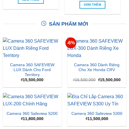
XEM THÊM
SẢN PHẨM MỚI
-6%
Camera 360 SAFEVIEW
Camera 360 Dành Riêng
LUX Dành Cho Ford
Cho Xe Honda CRV
Territory
Giá
Giá
₫
15,500,000
₫
16,500,000
₫
15,500,000
gốc
hiện
là:
tại
₫16,500,000.
là:
₫15,
Camera 360 Safeview S200
Camera 360 Safeview S300
₫
11,800,000
₫
11,500,000