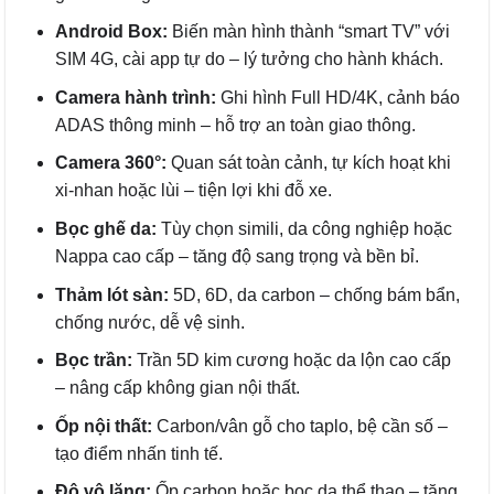
Android Box:
Biến màn hình thành “smart TV” với
SIM 4G, cài app tự do – lý tưởng cho hành khách.
Camera hành trình:
Ghi hình Full HD/4K, cảnh báo
ADAS thông minh – hỗ trợ an toàn giao thông.
Camera 360°:
Quan sát toàn cảnh, tự kích hoạt khi
xi-nhan hoặc lùi – tiện lợi khi đỗ xe.
Bọc ghế da:
Tùy chọn simili, da công nghiệp hoặc
Nappa cao cấp – tăng độ sang trọng và bền bỉ.
Thảm lót sàn:
5D, 6D, da carbon – chống bám bẩn,
chống nước, dễ vệ sinh.
Bọc trần:
Trần 5D kim cương hoặc da lộn cao cấp
– nâng cấp không gian nội thất.
Ốp nội thất:
Carbon/vân gỗ cho taplo, bệ cần số –
tạo điểm nhấn tinh tế.
Độ vô lăng:
Ốp carbon hoặc bọc da thể thao – tăng