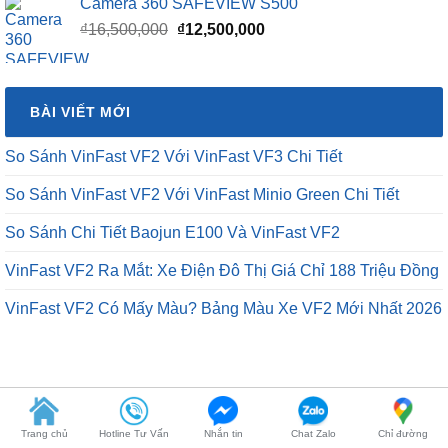
Camera 360 SAFEVIEW S500
Giá
Giá
₫
16,500,000
₫
12,500,000
gốc
hiện
là:
tại
₫16,500,000.
là:
BÀI VIẾT MỚI
₫12,500,000.
So Sánh VinFast VF2 Với VinFast VF3 Chi Tiết
So Sánh VinFast VF2 Với VinFast Minio Green Chi Tiết
So Sánh Chi Tiết Baojun E100 Và VinFast VF2
VinFast VF2 Ra Mắt: Xe Điện Đô Thị Giá Chỉ 188 Triệu Đồng
VinFast VF2 Có Mấy Màu? Bảng Màu Xe VF2 Mới Nhất 2026
BÀI VIẾT MỚI
Trang chủ
Hotline Tư Vấn
Nhắn tin
Chat Zalo
Chỉ đường