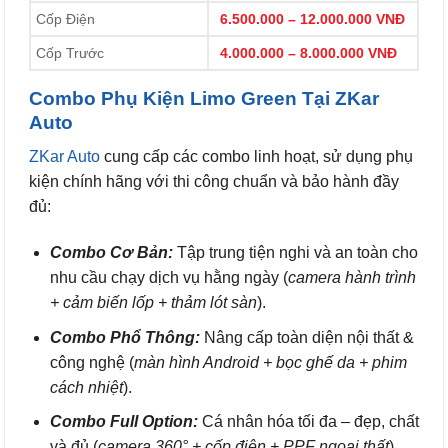
Cốp Điện
6.500.000 – 12.000.000 VNĐ
Cốp Trước
4.000.000 – 8.000.000 VNĐ
Combo Phụ Kiện Limo Green Tại ZKar
Auto
ZKar Auto
cung cấp các combo linh hoạt, sử dụng phụ
kiện chính hãng với thi công chuẩn và bảo hành đầy
đủ:
Combo Cơ Bản:
Tập trung tiện nghi và an toàn cho
nhu cầu chạy dịch vụ hằng ngày (
camera hành trình
+ cảm biến lốp + thảm lót sàn
).
Combo Phổ Thông:
Nâng cấp toàn diện nội thất &
công nghệ (
màn hình Android + bọc ghế da + phim
cách nhiệt
).
Combo Full Option:
Cá nhân hóa tối đa – đẹp, chất
và đủ (
camera 360° + cốp điện + PPF ngoại thất
).