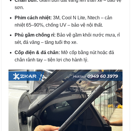
Chắn bùn:
Giảm bùn đất văng lên thân xe – bảo vệ
sơn.
Phim cách nhiệt:
3M, Cool N Lite, Ntech – cản
nhiệt 65–90%, chống UV – bảo vệ nội thất.
Phủ gầm chống rỉ:
Bảo vệ gầm khỏi nước mưa, rỉ
sét, đá văng – tăng tuổi thọ xe.
Cốp điện & đá chân:
Mở cốp bằng nút hoặc đá
chân rảnh tay – tiện lợi cho hành lý.