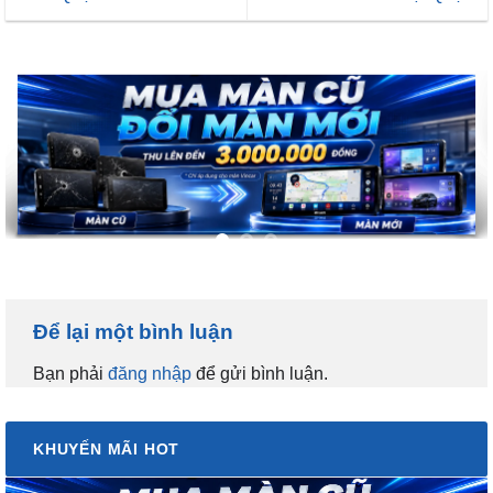
Để lại một bình luận
Bạn phải
đăng nhập
để gửi bình luận.
KHUYẾN MÃI HOT