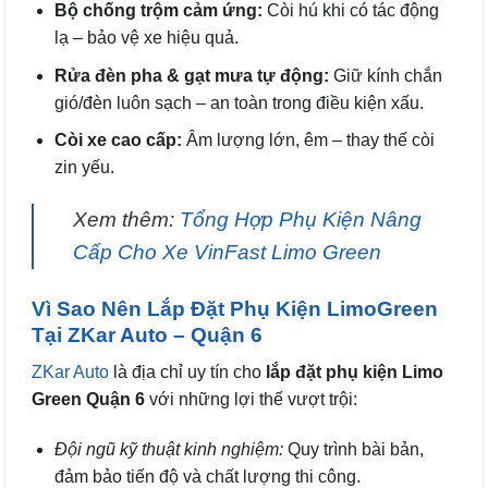
Bộ chống trộm cảm ứng:
Còi hú khi có tác động
lạ – bảo vệ xe hiệu quả.
Rửa đèn pha & gạt mưa tự động:
Giữ kính chắn
gió/đèn luôn sạch – an toàn trong điều kiện xấu.
Còi xe cao cấp:
Âm lượng lớn, êm – thay thế còi
zin yếu.
Xem thêm:
Tổng Hợp Phụ Kiện Nâng
Cấp Cho Xe VinFast Limo Green
Vì Sao Nên Lắp Đặt Phụ Kiện LimoGreen
Tại ZKar Auto – Quận 6
ZKar Auto
là địa chỉ uy tín cho
lắp đặt phụ kiện Limo
Green Quận 6
với những lợi thế vượt trội:
Đội ngũ kỹ thuật kinh nghiệm:
Quy trình bài bản,
đảm bảo tiến độ và chất lượng thi công.