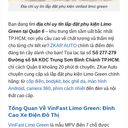
Địa chỉ uy tín lắp đặt phụ kiện vinfast limo green
Bạn đang tìm
địa chỉ uy tín lắp đặt phụ kiện Limo
Green tại Quận 6
– khu trung tâm sầm uất bậc nhất
TP.HCM, nơi yêu cầu cao về chất lượng và thẩm mỹ
cho từng chi tiết xe?
ZKAR AUTO
chính là điểm đến
đáng tin cậy dành cho bạn! Tọa lạc tại số
Số 277-279
Đường số 9A KDC Trung Sơn Bình Chánh TP.HCM
,
chỉ cách Quận 6 khoảng 20 phút di chuyển, ZKar Auto
chuyên cung cấp và lắp đặt phụ kiện Limo Green chính
hãng: từ
cốp điện
,
bodykit
,
bọc ghế da
,
màn hình
Android
,
camera 360
,
phim cách nhiệt
đến đèn và nội
thất cao cấp.
Tổng Quan Về VinFast Limo Green: Đỉnh
Cao Xe Điện Đô Thị
VinFast Limo Green
là mẫu MPV điện 7 chỗ được