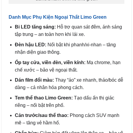
Danh Mục Phụ Kiện Ngoại Thất Limo Green
Bi LED tăng sáng:
Hỗ trợ quan sát đêm, ánh sáng
tập trung – an toàn hơn khi lái xe.
Đèn hậu LED:
Nổi bật khi phanh/xi-nhan – tăng
nhận diện giao thông.
Ốp tay cửa, viền đèn, viền kính:
Mạ chrome, hạn
chế xước – bảo vệ ngoại thất.
Dán film đổi màu:
Thay “áo” xe nhanh, tháo/bóc dễ
dàng – cá nhân hóa phong cách.
Tem thể thao Limo Green:
Tạo dấu ấn thị giác
riêng – nổi bật trên phố.
Cản trước/sau thể thao:
Phong cách SUV mạnh
mẽ – tăng vẻ hầm hố.