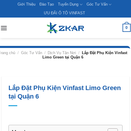
Skip
Giới Thiệu
Đào Tạo
Tuyển Dụng
Góc Tư Vấn
to
ƯU ĐÃI Ô TÔ VINFAST
content
0
Trang chủ
/
Góc Tư Vấn
/
Dịch Vụ Tận Nơi
/
Lắp Đặt Phụ Kiện Vinfast
Limo Green tại Quận 6
Lắp Đặt Phụ Kiện Vinfast Limo Green
tại Quận 6