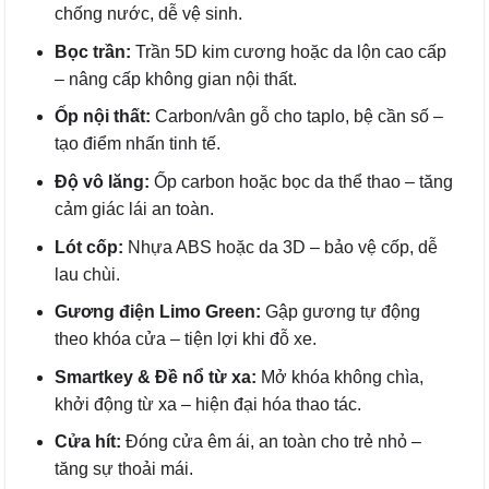
chống nước, dễ vệ sinh.
Bọc trần:
Trần 5D kim cương hoặc da lộn cao cấp
– nâng cấp không gian nội thất.
Ốp nội thất:
Carbon/vân gỗ cho taplo, bệ cần số –
tạo điểm nhấn tinh tế.
Độ vô lăng:
Ốp carbon hoặc bọc da thể thao – tăng
cảm giác lái an toàn.
Lót cốp:
Nhựa ABS hoặc da 3D – bảo vệ cốp, dễ
lau chùi.
Gương điện Limo Green:
Gập gương tự động
theo khóa cửa – tiện lợi khi đỗ xe.
Smartkey & Đề nổ từ xa:
Mở khóa không chìa,
khởi động từ xa – hiện đại hóa thao tác.
Cửa hít:
Đóng cửa êm ái, an toàn cho trẻ nhỏ –
tăng sự thoải mái.