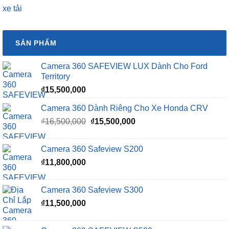
xe tải
SẢN PHẨM
Camera 360 SAFEVIEW LUX Dành Cho Ford
Territory
₫
15,500,000
Camera 360 Dành Riêng Cho Xe Honda CRV
Giá
Giá
₫
16,500,000
₫
15,500,000
gốc
hiện
là:
tại
Camera 360 Safeview S200
₫16,500,000.
là:
₫
11,800,000
₫15,500,000.
Camera 360 Safeview S300
₫
11,500,000