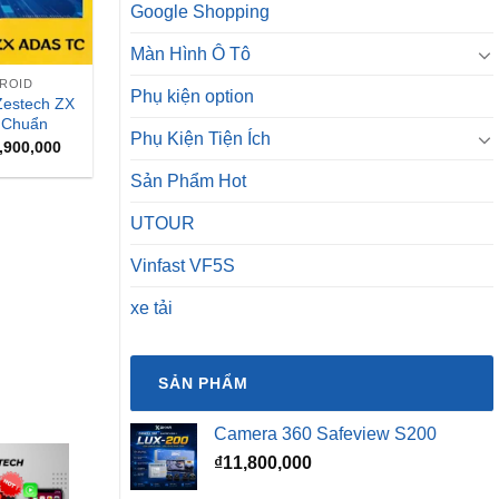
Google Shopping
Màn Hình Ô Tô
DROID
Phụ kiện option
Zestech ZX
 Chuẩn
Phụ Kiện Tiện Ích
Giá
,900,000
hiện
tại
Sản Phẩm Hot
,900,000.
là:
₫13,900,000.
UTOUR
Vinfast VF5S
xe tải
SẢN PHẨM
Camera 360 Safeview S200
₫
11,800,000