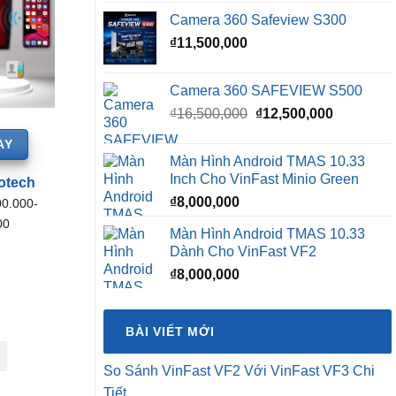
Camera 360 Safeview S300
₫
11,500,000
Camera 360 SAFEVIEW S500
Giá
Giá
₫
16,500,000
₫
12,500,000
gốc
hiện
AY
là:
tại
Màn Hình Android TMAS 10.33
₫16,500,000.
là:
Inch Cho VinFast Minio Green
otech
₫12,500,0
₫
8,000,000
00.000-
00
Màn Hình Android TMAS 10.33
Dành Cho VinFast VF2
₫
8,000,000
BÀI VIẾT MỚI
So Sánh VinFast VF2 Với VinFast VF3 Chi
Tiết