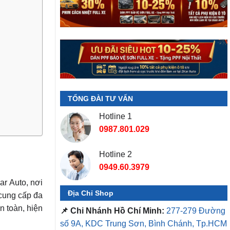
TỔNG ĐÀI TƯ VẤN
Hotline 1
0987.801.029
Hotline 2
0949.60.3979
r Auto, nơi
Địa Chỉ Shop
 cung cấp đa
n toàn, hiện
📌 Chi Nhánh Hồ Chí Minh:
277-279 Đường
số 9A, KDC Trung Sơn, Bình Chánh, Tp.HCM