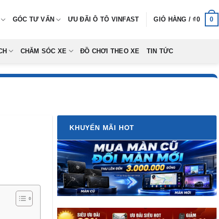
0
GÓC TƯ VẤN
ƯU ĐÃI Ô TÔ VINFAST
GIỎ HÀNG /
₫
0
CH
CHĂM SÓC XE
ĐỒ CHƠI THEO XE
TIN TỨC
KHUYẾN MÃI HOT