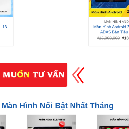
MÀN HÌNH AN
+ 13
Màn Hình Android 
a
ADAS Bản Tiêu
Giá
₫
15,900,000
₫
13
gốc
là:
₫15
 Màn Hình Nổi Bật Nhất Tháng