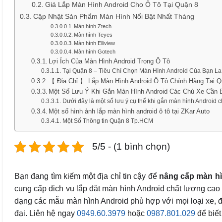
Giá Lắp Màn Hình Android Cho Ô Tô Tại Quận 8
Cập Nhật Sản Phẩm Màn Hình Nổi Bật Nhất Tháng
Màn hình Ztech
Màn hình Teyes
Màn hình Elliview
Màn hình Gotech
Lợi Ích Của Màn Hình Android Trong Ô Tô
Tại Quận 8 – Tiêu Chí Chọn Màn Hình Android Của Bạn La
【 Địa Chỉ 】 Lắp Màn Hình Android Ô Tô Chính Hãng Tại Q
Một Số Lưu Ý Khi Gắn Màn Hình Android Các Chủ Xe Cần B
Dưới đây là một số lưu ý cụ thể khi gắn màn hình Android ch
Một số hình ảnh lắp màn hình android ô tô tại ZKar Auto
Một Số Thông tin Quận 8 Tp.HCM
5/5 - (1 bình chọn)
Bạn đang tìm kiếm một địa chỉ tin cậy để
nâng cấp màn h
cung cấp dịch vụ lắp đặt màn hình Android chất lượng cao 
dạng các mẫu màn hình Android phù hợp với mọi loại xe, đảm 
đại. Liên hệ ngay
0949.60.3979
hoặc
0987.801.029
để biết