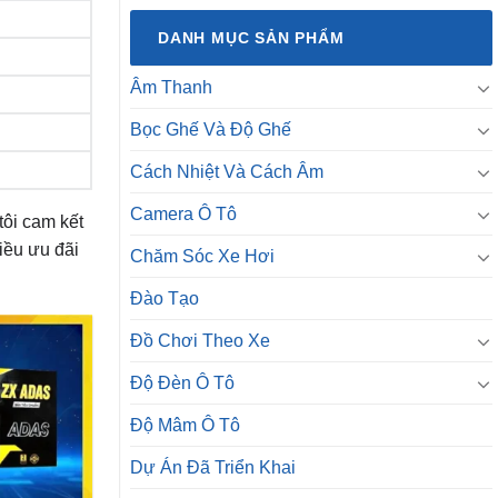
DANH MỤC SẢN PHẨM
Âm Thanh
Bọc Ghế Và Độ Ghế
Cách Nhiệt Và Cách Âm
Camera Ô Tô
tôi cam kết
iều ưu đãi
Chăm Sóc Xe Hơi
Đào Tạo
Đồ Chơi Theo Xe
Độ Đèn Ô Tô
Độ Mâm Ô Tô
Dự Án Đã Triển Khai