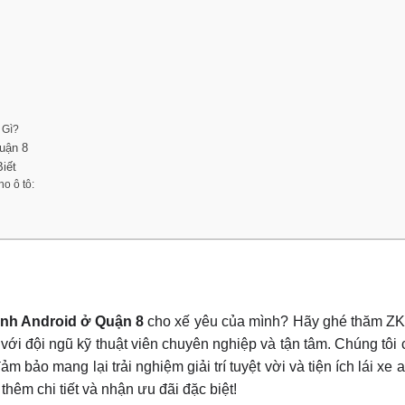
 Gì?
uận 8
iết
o ô tô:
ình Android
ở Quận 8
cho xế yêu của mình? Hãy ghé thăm ZKa
với đội ngũ kỹ thuật viên chuyên nghiệp và tận tâm. Chúng tôi
bảo mang lại trải nghiệm giải trí tuyệt vời và tiện ích lái xe a
 thêm chi tiết và nhận ưu đãi đặc biệt!