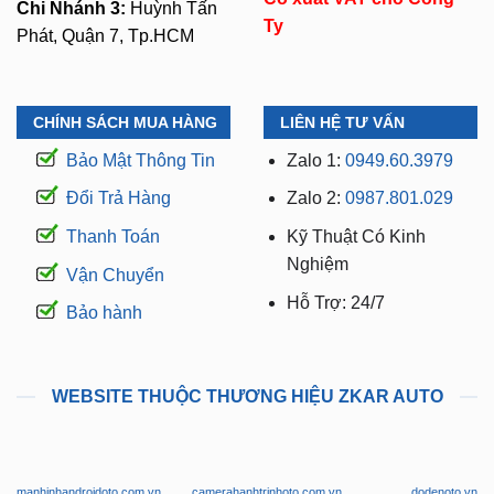
Chi Nhánh 3:
Huỳnh Tấn
Ty
Phát, Quận 7, Tp.HCM
CHÍNH SÁCH MUA HÀNG
LIÊN HỆ TƯ VẤN
Bảo Mật Thông Tin
Zalo 1:
0949.60.3979
Đổi Trả Hàng
Zalo 2:
0987.801.029
Thanh Toán
Kỹ Thuật Có Kinh
Nghiệm
Vận Chuyển
Hỗ Trợ: 24/7
Bảo hành
WEBSITE THUỘC THƯƠNG HIỆU ZKAR AUTO
manhinhandroidoto.com.vn
camerahanhtrinhoto.com.vn
dodenoto.vn