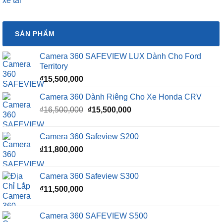
xe tải
SẢN PHẨM
Camera 360 SAFEVIEW LUX Dành Cho Ford
Territory
₫
15,500,000
Camera 360 Dành Riêng Cho Xe Honda CRV
Giá
Giá
₫
16,500,000
₫
15,500,000
gốc
hiện
là:
tại
Camera 360 Safeview S200
₫16,500,000.
là:
₫
11,800,000
₫15,500,000.
Camera 360 Safeview S300
₫
11,500,000
Camera 360 SAFEVIEW S500