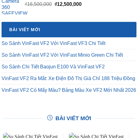
Giá
Giá
₫
16,500,000
₫
12,500,000
gốc
hiện
là:
tại
₫16,500,000.
là:
BÀI VIẾT MỚI
₫12,500,000.
So Sánh VinFast VF2 Với VinFast VF3 Chi Tiết
So Sánh VinFast VF2 Với VinFast Minio Green Chi Tiết
So Sánh Chi Tiết Baojun E100 Và VinFast VF2
VinFast VF2 Ra Mắt: Xe Điện Đô Thị Giá Chỉ 188 Triệu Đồng
VinFast VF2 Có Mấy Màu? Bảng Màu Xe VF2 Mới Nhất 2026
BÀI VIẾT MỚI