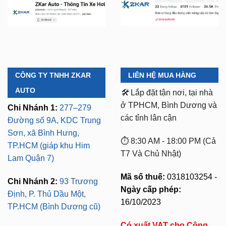
CÔNG TY TNHH ZKAR
LIÊN HỆ MUA HÀNG
AUTO
🛠️
Lắp đặt tận nơi, tại nhà
ở TPHCM, Bình Dương và
Chi Nhánh 1:
277–279
các tỉnh lân cận
Đường số 9A, KDC Trung
Sơn, xã Bình Hưng,
⏱️ 8:30 AM - 18:00 PM (Cả
TP.HCM (giáp khu Him
T7 Và Chủ Nhật)
Lam Quận 7)
Mã số thuế:
0318103254 -
Chi Nhánh 2:
93 Trương
Ngày cấp phép:
Định, P. Thủ Dầu Một,
16/10/2023
TP.HCM (Bình Dương cũ)
Có xuất VAT cho Công