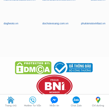
dogheoto.vn
dochoixesang.com.vn
phukienotovinfast.vn
Chúng tôi chuyên nghiệp trong phục vụ, có phục vụ tận nơi. Tận tình
Trang chủ
Hotline Tư Vấn
Nhắn tin
Chat Zalo
Chỉ đường
tư vấn, bảo hành nghiêm túc và giá thành phải chăng!