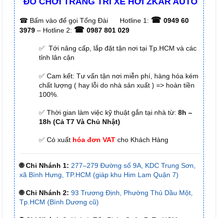
ĐỒ CHƠI TRANG TRÍ XE HƠI ZKAR AUTO
☎
☎
Bấm vào để gọi Tổng Đài
Hotline 1:
0949 60
☎
3979
– Hotline 2:
0987 801 029
✅ Tới nâng cấp, lắp đặt tận nơi tại Tp.HCM và các
tỉnh lân cận
✅ Cam kết: Tư vấn tận nơi miễn phí, hàng hóa kém
chất lượng ( hay lỗi do nhà sản xuất ) => hoàn tiền
100%.
✅ Thời gian làm việc kỹ thuật gắn tại nhà từ:
8h –
18h (Cả T7 Và Chủ Nhật)
✅ Có xuất
hóa đơn VAT
cho Khách Hàng
🌐 Chi Nhánh 1:
277–279 Đường số 9A, KDC Trung Sơn,
xã Bình Hưng, TP.HCM (giáp khu Him Lam Quận 7)
🌐 Chi Nhánh 2:
93 Trương Định, Phường Thủ Dầu Một,
Tp.HCM (Bình Dương cũ)