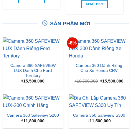
XEM THÊM
SẢN PHẨM MỚI
-6%
Camera 360 SAFEVIEW
Camera 360 Dành Riêng
LUX Dành Cho Ford
Cho Xe Honda CRV
Territory
Giá
Giá
₫
15,500,000
₫
16,500,000
₫
15,500,000
gốc
hiện
là:
tại
₫16,500,000.
là:
₫15,
Camera 360 Safeview S200
Camera 360 Safeview S300
₫
11,800,000
₫
11,500,000