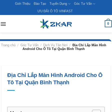
Skip
Giới Thiệu
Đào Tạo
Tuyển Dụng
Góc Tư Vấn
to
ƯU ĐÃI Ô TÔ VINFAST
content
0
Trang chủ
/
Góc Tư Vấn
/
Dịch Vụ Tận Nơi
/
Địa Chỉ Lắp Màn Hình
Android Cho Ô Tô Tại Quận Bình Thạnh
Địa Chỉ Lắp Màn Hình Android Cho Ô
Tô Tại Quận Bình Thạnh