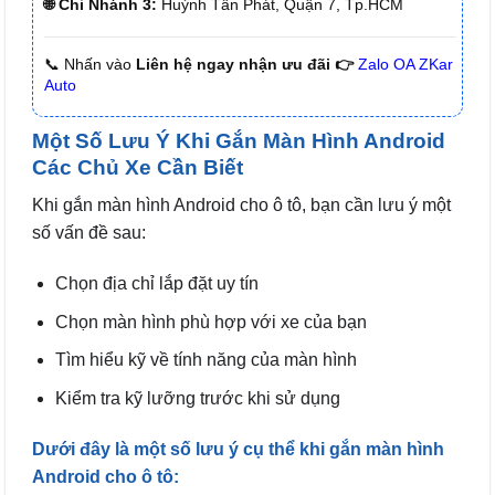
🌐 Chi Nhánh 3:
Huỳnh Tấn Phát, Quận 7, Tp.HCM
📞 Nhấn vào
Liên hệ ngay nhận ưu đãi 👉
Zalo OA ZKar
Auto
Một Số Lưu Ý Khi Gắn Màn Hình Android
Các Chủ Xe Cần Biết
Khi gắn màn hình Android cho ô tô, bạn cần lưu ý một
số vấn đề sau:
Chọn địa chỉ lắp đặt uy tín
Chọn màn hình phù hợp với xe của bạn
Tìm hiểu kỹ về tính năng của màn hình
Kiểm tra kỹ lưỡng trước khi sử dụng
Dưới đây là một số lưu ý cụ thể khi gắn màn hình
Android cho ô tô: