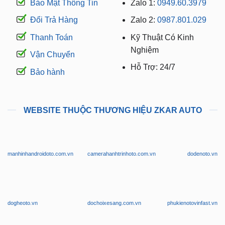
Bảo Mật Thông Tin
Zalo 1:
0949.60.3979
Đổi Trả Hàng
Zalo 2:
0987.801.029
Thanh Toán
Kỹ Thuật Có Kinh
Nghiệm
Vận Chuyển
Hỗ Trợ: 24/7
Bảo hành
WEBSITE THUỘC THƯƠNG HIỆU ZKAR AUTO
manhinhandroidoto.com.vn
camerahanhtrinhoto.com.vn
dodenoto.vn
dogheoto.vn
dochoixesang.com.vn
phukienotovinfast.vn