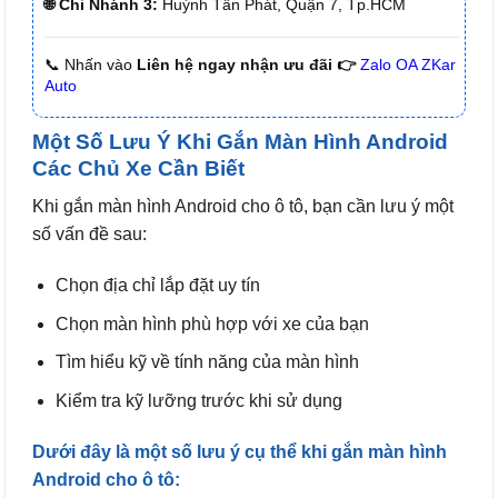
🌐 Chi Nhánh 3:
Huỳnh Tấn Phát, Quận 7, Tp.HCM
📞 Nhấn vào
Liên hệ ngay nhận ưu đãi 👉
Zalo OA ZKar
Auto
Một Số Lưu Ý Khi Gắn Màn Hình Android
Các Chủ Xe Cần Biết
Khi gắn màn hình Android cho ô tô, bạn cần lưu ý một
số vấn đề sau:
Chọn địa chỉ lắp đặt uy tín
Chọn màn hình phù hợp với xe của bạn
Tìm hiểu kỹ về tính năng của màn hình
Kiểm tra kỹ lưỡng trước khi sử dụng
Dưới đây là một số lưu ý cụ thể khi gắn màn hình
Android cho ô tô: