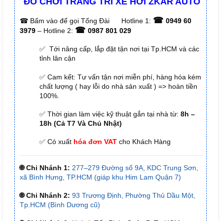
ĐỒ CHƠI TRANG TRÍ XE HƠI ZKAR AUTO
☎
☎
Bấm vào để gọi Tổng Đài
Hotline 1:
0949 60
☎
3979
– Hotline 2:
0987 801 029
✅ Tới nâng cấp, lắp đặt tận nơi tại Tp.HCM và các
tỉnh lân cận
✅ Cam kết: Tư vấn tận nơi miễn phí, hàng hóa kém
chất lượng ( hay lỗi do nhà sản xuất ) => hoàn tiền
100%.
✅ Thời gian làm việc kỹ thuật gắn tại nhà từ:
8h –
18h (Cả T7 Và Chủ Nhật)
✅ Có xuất
hóa đơn VAT
cho Khách Hàng
🌐 Chi Nhánh 1:
277–279 Đường số 9A, KDC Trung Sơn,
xã Bình Hưng, TP.HCM (giáp khu Him Lam Quận 7)
🌐 Chi Nhánh 2:
93 Trương Định, Phường Thủ Dầu Một,
Tp.HCM (Bình Dương cũ)