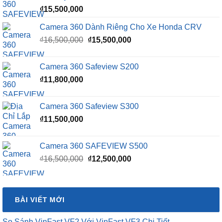
₫
15,500,000
Camera 360 Dành Riêng Cho Xe Honda CRV
Giá
Giá
₫
16,500,000
₫
15,500,000
gốc
hiện
là:
tại
Camera 360 Safeview S200
₫16,500,000.
là:
₫
11,800,000
₫15,500,000.
Camera 360 Safeview S300
₫
11,500,000
Camera 360 SAFEVIEW S500
Giá
Giá
₫
16,500,000
₫
12,500,000
gốc
hiện
là:
tại
₫16,500,000.
là:
BÀI VIẾT MỚI
₫12,500,000.
So Sánh VinFast VF2 Với VinFast VF3 Chi Tiết