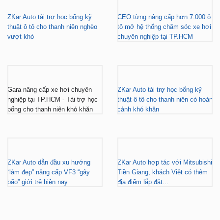
ZKar Auto tài trợ học bổng kỹ
CEO từng nâng cấp hơn 7.000 ô
thuật ô tô cho thanh niên nghèo
tô mở hệ thống chăm sóc xe hơi
vượt khó
chuyên nghiệp tại TP.HCM
Gara nâng cấp xe hơi chuyên
ZKar Auto tài trợ học bổng kỹ
nghiệp tại TP.HCM - Tài trợ học
thuật ô tô cho thanh niên có hoàn
bổng cho thanh niên khó khăn
cảnh khó khăn
ZKar Auto dẫn đầu xu hướng
ZKar Auto hợp tác với Mitsubishi
“làm đẹp” nâng cấp VF3 “gây
Tiền Giang, khách Việt có thêm
bão” giới trẻ hiện nay
địa điểm lắp đặt...