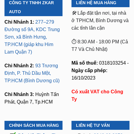
CÔNG TY TNHH ZKAR
LIÊN HỆ MUA HÀNG
AUTO
🛠️
Lắp đặt tận nơi, tại nhà
ở TPHCM, Bình Dương và
Chi Nhánh 1:
277–279
các tỉnh lân cận
Đường số 9A, KDC Trung
Sơn, xã Bình Hưng,
⏱️ 8:30 AM - 18:00 PM (Cả
TP.HCM (giáp khu Him
T7 Và Chủ Nhật)
Lam Quận 7)
Mã số thuế:
0318103254 -
Chi Nhánh 2:
93 Trương
Ngày cấp phép:
Định, P. Thủ Dầu Một,
16/10/2023
TP.HCM (Bình Dương cũ)
Có xuất VAT cho Công
Chi Nhánh 3:
Huỳnh Tấn
Ty
Phát, Quận 7, Tp.HCM
CHÍNH SÁCH MUA HÀNG
LIÊN HỆ TƯ VẤN