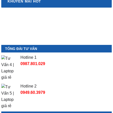
KHUYẾN MÃI HOT
TỔNG ĐÀI TƯ VẤN
Hotline 1
0987.801.029
Hotline 2
0949.60.3979