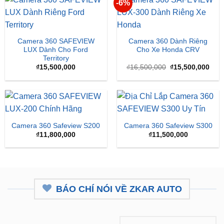
-6%
Camera 360 SAFEVIEW
Camera 360 Dành Riêng
LUX Dành Cho Ford
Cho Xe Honda CRV
Territory
Giá
Giá
₫
15,500,000
₫
16,500,000
₫
15,500,000
gốc
hiện
là:
tại
₫16,500,000.
là:
₫15,
Camera 360 Safeview S200
Camera 360 Safeview S300
₫
11,800,000
₫
11,500,000
BÁO CHÍ NÓI VỀ ZKAR AUTO