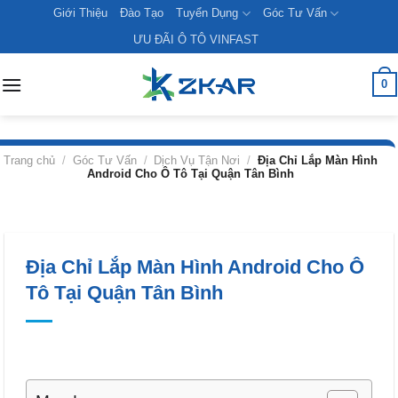
Skip
Giới Thiệu
Đào Tạo
Tuyển Dụng
Góc Tư Vấn
to
ƯU ĐÃI Ô TÔ VINFAST
content
0
Trang chủ
/
Góc Tư Vấn
/
Dịch Vụ Tận Nơi
/
Địa Chỉ Lắp Màn Hình
Android Cho Ô Tô Tại Quận Tân Bình
Địa Chỉ Lắp Màn Hình Android Cho Ô
Tô Tại Quận Tân Bình