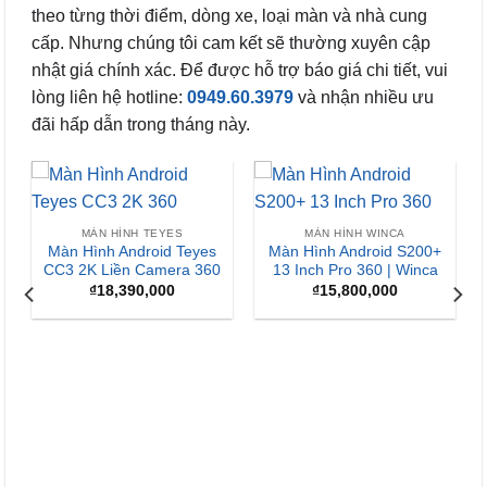
theo từng thời điểm, dòng xe, loại màn và nhà cung
cấp. Nhưng chúng tôi cam kết sẽ thường xuyên cập
nhật giá chính xác. Để được hỗ trợ báo giá chi tiết, vui
lòng liên hệ hotline:
0949.60.3979
và nhận nhiều ưu
đãi hấp dẫn trong tháng này.
-13%
HÌNH WINCA
Android S200+
ro 360 | Winca
,800,000
MÀN HÌNH WINCA
MÀN HÌNH AN
Màn Hình Android Winca
Màn Hình An
S170+ QLED
Zestech ZX A
Tiêu Chu
₫
7,800,000
₫
15,900,0
Giá
₫
13,900,
gốc