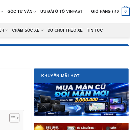
0
GÓC TƯ VẤN
ƯU ĐÃI Ô TÔ VINFAST
GIỎ HÀNG /
₫
0
CH
CHĂM SÓC XE
ĐỒ CHƠI THEO XE
TIN TỨC
KHUYẾN MÃI HOT