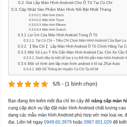
Giá Lắp Màn Hình Android Cho Ô Tô Tại Củ Chi
Cập Nhật Sản Phẩm Màn Hình Nổi Bật Nhất Tháng
Màn hình Ztech
Màn hình Teyes
Màn hình Elliview
Màn hình Gotech
Lợi Ích Của Màn Hình Android Trong Ô Tô
Tại Củ Chi – Tiêu Chí Chọn Màn Hình Android Của Bạn La
【 Địa Chỉ 】 Lắp Màn Hình Android Ô Tô Chính Hãng Tại C
Một Số Lưu Ý Khi Gắn Màn Hình Android Các Chủ Xe Cần B
Dưới đây là một số lưu ý cụ thể khi gắn màn hình Android ch
Một số hình ảnh lắp màn hình android ô tô tại ZKar Auto
Một Số Thông tin Huyện Củ Chi Tp.HCM
5/5 - (1 bình chọn)
Bạn đang tìm kiếm một địa chỉ tin cậy để
nâng cấp màn h
cung cấp dịch vụ lắp đặt màn hình Android chất lượng cao 
dạng các mẫu màn hình Android phù hợp với mọi loại xe, đảm 
đại. Liên hệ ngay
0949.60.3979
hoặc
0987.801.029
để biết