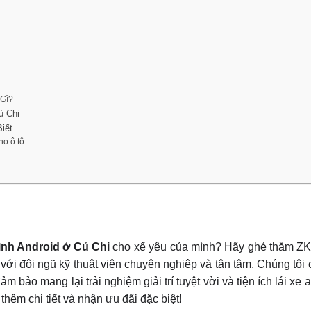
 Gì?
ủ Chi
iết
o ô tô:
ình Android
ở Củ Chi
cho xế yêu của mình? Hãy ghé thăm ZKa
với đội ngũ kỹ thuật viên chuyên nghiệp và tận tâm. Chúng tôi
bảo mang lại trải nghiệm giải trí tuyệt vời và tiện ích lái xe a
 thêm chi tiết và nhận ưu đãi đặc biệt!