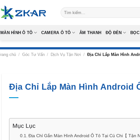
Skip
Tìm
to
kiếm:
content
MÀN HÌNH Ô TÔ
CAMERA Ô TÔ
ÂM THANH
ĐỘ ĐÈN
BỌC
rang chủ
/
Góc Tư Vấn
/
Dịch Vụ Tận Nơi
/
Địa Chỉ Lắp Màn Hình Andr
Địa Chỉ Lắp Màn Hình Android 
Mục Lục
Địa Chỉ Gắn Màn Hình Android Ô Tô Tại Củ Chi【 Tận 