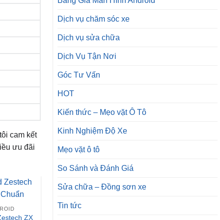
Bảng Giá Màn Hình Android
Dịch vụ chăm sóc xe
Dịch vụ sửa chữa
Dịch Vụ Tận Nơi
Góc Tư Vấn
HOT
Kiến thức – Mẹo vặt Ô Tô
Kinh Nghiệm Độ Xe
tôi cam kết
iều ưu đãi
Mẹo vặt ô tô
So Sánh và Đánh Giá
Sửa chữa – Đồng sơn xe
Tin tức
DROID
Zestech ZX