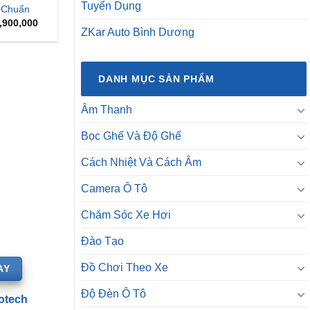
Tuyển Dụng
 Chuẩn
Giá
,900,000
hiện
ZKar Auto Bình Dương
tại
,900,000.
là:
₫13,900,000.
DANH MỤC SẢN PHẨM
Âm Thanh
Bọc Ghế Và Độ Ghế
Cách Nhiệt Và Cách Âm
Camera Ô Tô
Chăm Sóc Xe Hơi
Đào Tạo
Đồ Chơi Theo Xe
AY
Độ Đèn Ô Tô
otech