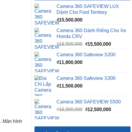
Camera 360 SAFEVIEW LUX
Dành Cho Ford Territory
₫
15,500,000
Camera 360 Dành Riêng Cho Xe
Honda CRV
Giá
Giá
₫
16,500,000
₫
15,500,000
gốc
hiện
Camera 360 Safeview S200
là:
tại
₫
11,800,000
₫16,500,000.
là:
₫15,500,0
Camera 360 Safeview S300
₫
11,500,000
Camera 360 SAFEVIEW S500
Giá
Giá
₫
16,500,000
₫
12,500,000
gốc
hiện
n
. Màn hình
là:
tại
₫16,500,000.
là: