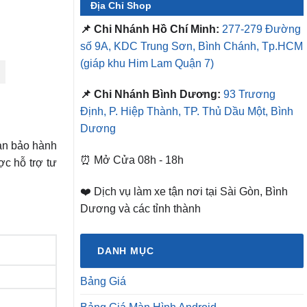
Địa Chỉ Shop
📌 Chi Nhánh Hồ Chí Minh:
277-279 Đường
số 9A, KDC Trung Sơn, Bình Chánh, Tp.HCM
(giáp khu Him Lam Quận 7)
📌 Chi Nhánh Bình Dương:
93 Trương
Định, P. Hiệp Thành, TP. Thủ Dầu Một, Bình
Dương
an bảo hành
⏰ Mở Cửa 08h - 18h
c hỗ trợ tư
❤️ Dịch vụ làm xe tận nơi tại Sài Gòn, Bình
Dương và các tỉnh thành
DANH MỤC
Bảng Giá