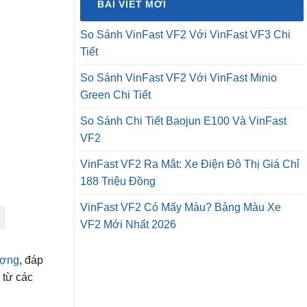
BÀI VIẾT MỚI
₫12,500,0
So Sánh VinFast VF2 Với VinFast VF3 Chi
Tiết
So Sánh VinFast VF2 Với VinFast Minio
Green Chi Tiết
So Sánh Chi Tiết Baojun E100 Và VinFast
VF2
VinFast VF2 Ra Mắt: Xe Điện Đô Thị Giá Chỉ
188 Triệu Đồng
VinFast VF2 Có Mấy Màu? Bảng Màu Xe
VF2 Mới Nhất 2026
ượng
, đáp
 từ các