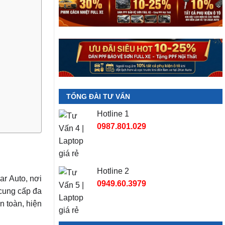
TỔNG ĐÀI TƯ VẤN
Hotline 1
0987.801.029
Hotline 2
r Auto, nơi
0949.60.3979
 cung cấp đa
n toàn, hiện