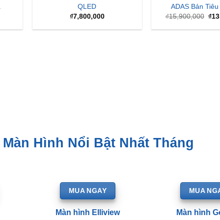
a
QLED
ADAS Bản Tiêu
Giá
₫
7,800,000
₫
15,900,000
₫
13
gốc
là:
₫15
 Màn Hình Nổi Bật Nhất Tháng
MUA NGAY
MUA NG
Màn hình Elliview
Màn hình G