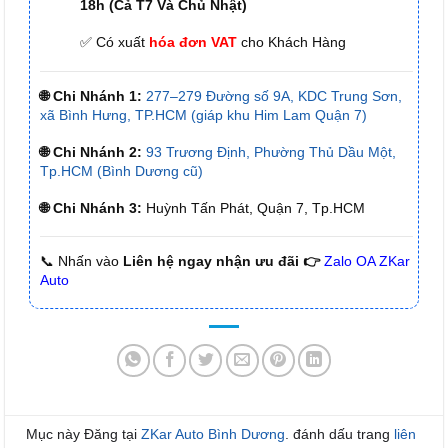
18h (Cả T7 Và Chủ Nhật)
✅ Có xuất
hóa đơn VAT
cho Khách Hàng
🌐 Chi Nhánh 1:
277–279 Đường số 9A, KDC Trung Sơn,
xã Bình Hưng, TP.HCM (giáp khu Him Lam Quận 7)
🌐 Chi Nhánh 2:
93 Trương Định, Phường Thủ Dầu Một,
Tp.HCM (Bình Dương cũ)
🌐 Chi Nhánh 3:
Huỳnh Tấn Phát, Quận 7, Tp.HCM
📞 Nhấn vào
Liên hệ ngay nhận ưu đãi 👉
Zalo OA ZKar
Auto
Mục này Đăng tại
ZKar Auto Bình Dương
. đánh dấu trang
liên