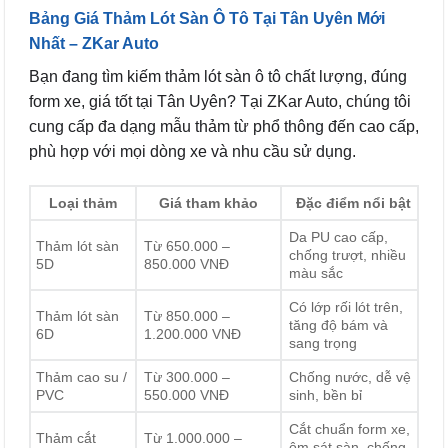
Bảng Giá
Thảm Lót Sàn Ô Tô
Tại Tân Uyên Mới
Nhất – ZKar Auto
Bạn đang tìm kiếm thảm lót sàn ô tô chất lượng, đúng
form xe, giá tốt tại Tân Uyên? Tại ZKar Auto, chúng tôi
cung cấp đa dạng mẫu thảm từ phổ thông đến cao cấp,
phù hợp với mọi dòng xe và nhu cầu sử dụng.
Loại thảm
Giá tham khảo
Đặc điểm nổi bật
Da PU cao cấp,
Thảm lót sàn
Từ 650.000 –
chống trượt, nhiều
5D
850.000 VNĐ
màu sắc
Có lớp rối lót trên,
Thảm lót sàn
Từ 850.000 –
tăng độ bám và
6D
1.200.000 VNĐ
sang trọng
Thảm cao su /
Từ 300.000 –
Chống nước, dễ vệ
PVC
550.000 VNĐ
sinh, bền bỉ
Cắt chuẩn form xe,
Thảm cắt
Từ 1.000.000 –
ôm sát sàn, chống