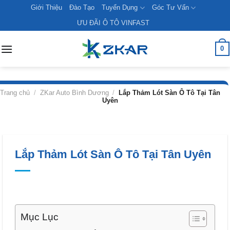
Skip
Giới Thiệu
Đào Tạo
Tuyển Dụng
Góc Tư Vấn
to
ƯU ĐÃI Ô TÔ VINFAST
content
0
Trang chủ
/
ZKar Auto Bình Dương
/
Lắp Thảm Lót Sàn Ô Tô Tại Tân
Uyên
Lắp Thảm Lót Sàn Ô Tô Tại Tân Uyên
Mục Lục