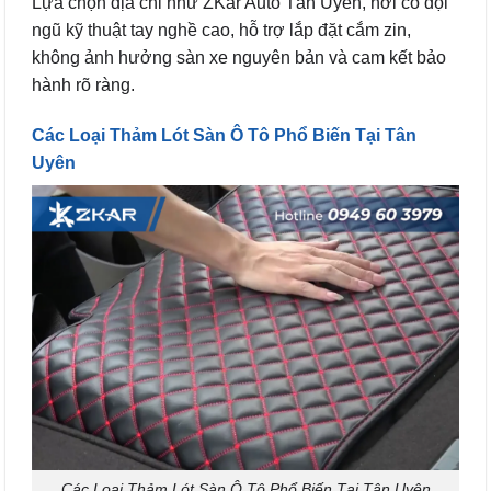
Lựa chọn địa chỉ như ZKar Auto Tân Uyên, nơi có đội
ngũ kỹ thuật tay nghề cao, hỗ trợ lắp đặt cắm zin,
không ảnh hưởng sàn xe nguyên bản và cam kết bảo
hành rõ ràng.
Các Loại Thảm Lót Sàn Ô Tô Phổ Biến Tại Tân
Uyên
Các Loại Thảm Lót Sàn Ô Tô Phổ Biến Tại Tân Uyên