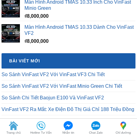
Màn Hình Android TMAS 10.33 Inch Cho VinFast
₫16,500,000.
là:
Minio Green
₫12,500,000.
₫
8,000,000
Màn Hình Android TMAS 10.33 Dành Cho VinFast
VF2
₫
8,000,000
BÀI VIẾT MỚI
So Sánh VinFast VF2 Với VinFast VF3 Chi Tiết
So Sánh VinFast VF2 Với VinFast Minio Green Chi Tiết
So Sánh Chi Tiết Baojun E100 Và VinFast VF2
VinFast VF2 Ra Mắt: Xe Điện Đô Thị Giá Chỉ 188 Triệu Đồng
VinFast VF2 Có Mấy Màu? Bảng Màu Xe VF2 Mới Nhất 2026
Trang chủ
Hotline Tư Vấn
Nhắn tin
Chat Zalo
Chỉ đường