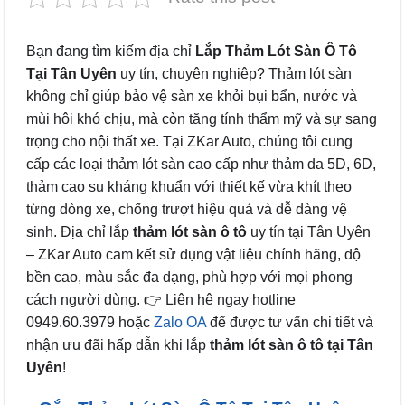
Bạn đang tìm kiếm địa chỉ
Lắp Thảm Lót Sàn Ô Tô
Tại Tân Uyên
uy tín, chuyên nghiệp? Thảm lót sàn
không chỉ giúp bảo vệ sàn xe khỏi bụi bẩn, nước và
mùi hôi khó chịu, mà còn tăng tính thẩm mỹ và sự sang
trọng cho nội thất xe. Tại ZKar Auto, chúng tôi cung
cấp các loại thảm lót sàn cao cấp như thảm da 5D, 6D,
thảm cao su kháng khuẩn với thiết kế vừa khít theo
từng dòng xe, chống trượt hiệu quả và dễ dàng vệ
sinh. Địa chỉ lắp
thảm lót sàn ô tô
uy tín tại Tân Uyên
– ZKar Auto cam kết sử dụng vật liệu chính hãng, độ
bền cao, màu sắc đa dạng, phù hợp với mọi phong
cách người dùng. 👉 Liên hệ ngay hotline
0949.60.3979 hoặc
Zalo OA
để được tư vấn chi tiết và
nhận ưu đãi hấp dẫn khi lắp
thảm lót sàn ô tô tại Tân
Uyên
!