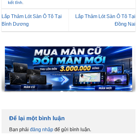
kết tĩnh
.
Lắp Thảm Lót Sàn Ô Tô Tại
Lắp Thảm Lót Sàn Ô Tô Tại
Bình Dương
Đồng Nai
Để lại một bình luận
Bạn phải
đăng nhập
để gửi bình luận.