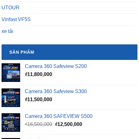
UTOUR
Vinfast VF5S
xe tải
SẢN PHẨM
Camera 360 Safeview S200
₫
11,800,000
Camera 360 Safeview S300
₫
11,500,000
Camera 360 SAFEVIEW S500
Giá
Giá
₫
16,500,000
₫
12,500,000
gốc
hiện
là:
tại