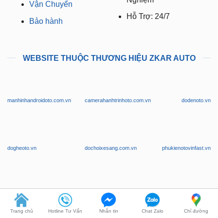
Vận Chuyển
Hỗ Trợ: 24/7
Bảo hành
WEBSITE THUỘC THƯƠNG HIỆU ZKAR AUTO
manhinhandroidoto.com.vn
camerahanhtrinhoto.com.vn
dodenoto.vn
dogheoto.vn
dochoixesang.com.vn
phukienotovinfast.vn
Trang chủ
Hotline Tư Vấn
Nhắn tin
Chat Zalo
Chỉ đường