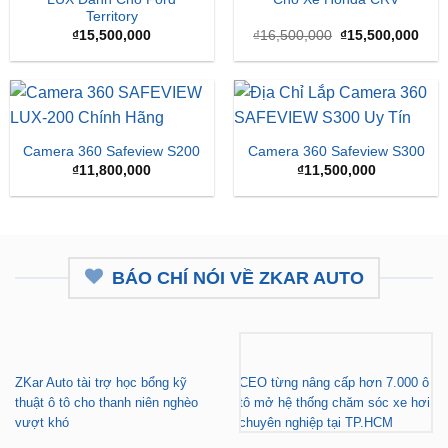
Territory
Giá
Giá
₫
15,500,000
₫
16,500,000
₫
15,500,000
gốc
hiện
là:
tại
₫16,500,000.
là:
₫15,
Camera 360 Safeview S200
Camera 360 Safeview S300
₫
11,800,000
₫
11,500,000
BÁO CHÍ NÓI VỀ ZKAR AUTO
ZKar Auto tài trợ học bổng kỹ
CEO từng nâng cấp hơn 7.000 ô
thuật ô tô cho thanh niên nghèo
tô mở hệ thống chăm sóc xe hơi
vượt khó
chuyên nghiệp tại TP.HCM