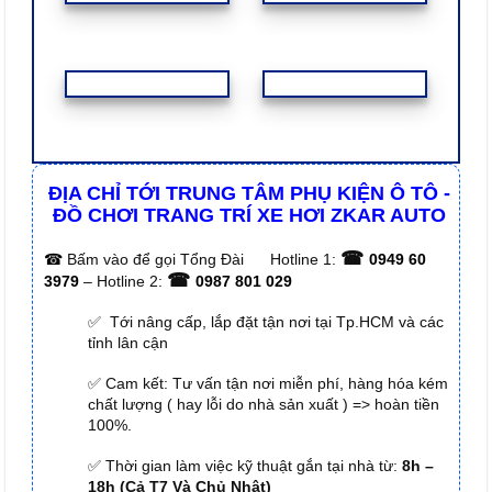
ĐỊA CHỈ TỚI TRUNG TÂM PHỤ KIỆN Ô TÔ -
ĐỒ CHƠI TRANG TRÍ XE HƠI ZKAR AUTO
☎
☎
Bấm vào để gọi Tổng Đài
Hotline 1:
0949 60
☎
3979
– Hotline 2:
0987 801 029
✅ Tới nâng cấp, lắp đặt tận nơi tại Tp.HCM và các
tỉnh lân cận
✅ Cam kết: Tư vấn tận nơi miễn phí, hàng hóa kém
chất lượng ( hay lỗi do nhà sản xuất ) => hoàn tiền
100%.
✅ Thời gian làm việc kỹ thuật gắn tại nhà từ:
8h –
18h (Cả T7 Và Chủ Nhật)