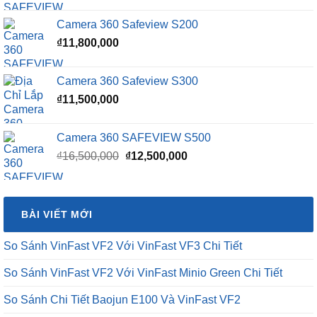
gốc
hiện
là:
tại
Camera 360 Safeview S200
₫16,500,000.
là:
₫
11,800,000
₫15,500,000.
Camera 360 Safeview S300
₫
11,500,000
Camera 360 SAFEVIEW S500
Giá
Giá
₫
16,500,000
₫
12,500,000
gốc
hiện
là:
tại
₫16,500,000.
là:
BÀI VIẾT MỚI
₫12,500,000.
So Sánh VinFast VF2 Với VinFast VF3 Chi Tiết
So Sánh VinFast VF2 Với VinFast Minio Green Chi Tiết
So Sánh Chi Tiết Baojun E100 Và VinFast VF2