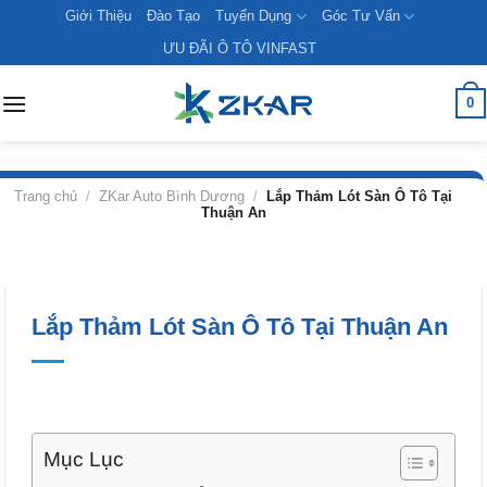
Skip
Giới Thiệu
Đào Tạo
Tuyển Dụng
Góc Tư Vấn
to
ƯU ĐÃI Ô TÔ VINFAST
content
0
Trang chủ
/
ZKar Auto Bình Dương
/
Lắp Thảm Lót Sàn Ô Tô Tại
Thuận An
Lắp Thảm Lót Sàn Ô Tô Tại Thuận An
Mục Lục