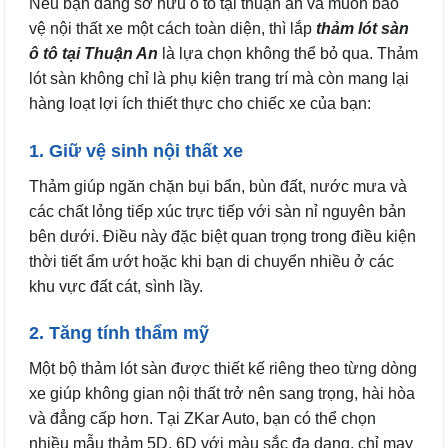
Nếu bạn đang sở hữu ô tô tại thuận an và muốn bảo
vệ nội thất xe một cách toàn diện, thì lắp
thảm lót sàn
ô tô tại Thuận An
là lựa chọn không thể bỏ qua. Thảm
lót sàn không chỉ là phụ kiện trang trí mà còn mang lại
hàng loạt lợi ích thiết thực cho chiếc xe của bạn:
1. Giữ vệ sinh nội thất xe
Thảm giúp ngăn chặn bụi bẩn, bùn đất, nước mưa và
các chất lỏng tiếp xúc trực tiếp với sàn nỉ nguyên bản
bên dưới. Điều này đặc biệt quan trọng trong điều kiện
thời tiết ẩm ướt hoặc khi bạn di chuyển nhiều ở các
khu vực đất cát, sình lầy.
2. Tăng tính thẩm mỹ
Một bộ thảm lót sàn được thiết kế riêng theo từng dòng
xe giúp không gian nội thất trở nên sang trọng, hài hòa
và đẳng cấp hơn. Tại ZKar Auto, bạn có thể chọn
nhiều mẫu thảm 5D, 6D với màu sắc đa dạng, chỉ may