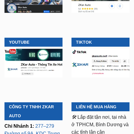
YOUTUBE
TIKTOK
CÔNG TY TNHH ZKAR
LIÊN HỆ MUA HÀNG
AUTO
🛠️
Lắp đặt tận nơi, tại nhà
ở TPHCM, Bình Dương và
Chi Nhánh 1:
277–279
các tỉnh lân cận
Đường số 9A, KDC Trung