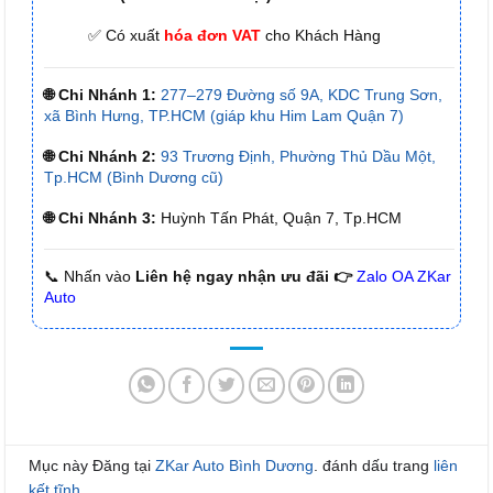
✅ Có xuất
hóa đơn VAT
cho Khách Hàng
🌐 Chi Nhánh 1:
277–279 Đường số 9A, KDC Trung Sơn,
xã Bình Hưng, TP.HCM (giáp khu Him Lam Quận 7)
🌐 Chi Nhánh 2:
93 Trương Định, Phường Thủ Dầu Một,
Tp.HCM (Bình Dương cũ)
🌐 Chi Nhánh 3:
Huỳnh Tấn Phát, Quận 7, Tp.HCM
📞 Nhấn vào
Liên hệ ngay nhận ưu đãi 👉
Zalo OA ZKar
Auto
Mục này Đăng tại
ZKar Auto Bình Dương
. đánh dấu trang
liên
kết tĩnh
.