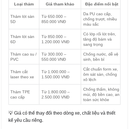
Loại thảm
Giá tham khảo
Đặc điểm nổi bật
Da PU cao cấp,
Thảm lót sàn
Từ 650.000 –
chống trượt, nhiều
5D
850.000 VNĐ
màu sắc
Có lớp rối lót trên,
Thảm lót sàn
Từ 850.000 –
tăng độ bám và
6D
1.200.000 VNĐ
sang trọng
Thảm cao su /
Từ 300.000 –
Chống nước, dễ vệ
PVC
550.000 VNĐ
sinh, bền bỉ
Cắt chuẩn form xe,
Thảm cắt
Từ 1.000.000 –
ôm sát sàn, chống
laser theo xe
1.500.000 VNĐ
xô lệch
Chống thấm, không
Thảm TPE
Từ 1.800.000 –
mùi, độ bền cao, an
cao cấp
2.500.000 VNĐ
toàn sức khỏe
💡 Giá có thể thay đổi theo dòng xe, chất liệu và thiết
kế yêu cầu riêng.