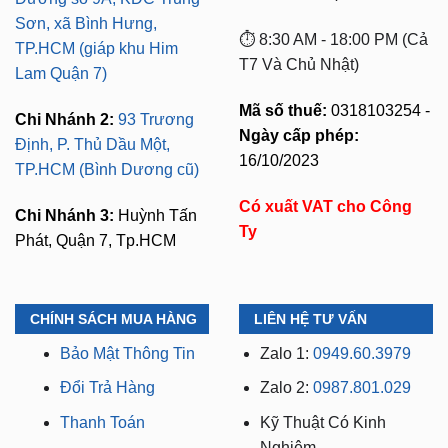
Sơn, xã Bình Hưng,
⏱️ 8:30 AM - 18:00 PM (Cả
TP.HCM (giáp khu Him
T7 Và Chủ Nhật)
Lam Quận 7)
Mã số thuế:
0318103254 -
Chi Nhánh 2:
93 Trương
Ngày cấp phép:
Định, P. Thủ Dầu Một,
16/10/2023
TP.HCM (Bình Dương cũ)
Có xuất VAT cho Công
Chi Nhánh 3:
Huỳnh Tấn
Ty
Phát, Quận 7, Tp.HCM
CHÍNH SÁCH MUA HÀNG
LIÊN HỆ TƯ VẤN
Bảo Mật Thông Tin
Zalo 1:
0949.60.3979
Đổi Trả Hàng
Zalo 2:
0987.801.029
Thanh Toán
Kỹ Thuật Có Kinh
Nghiệm