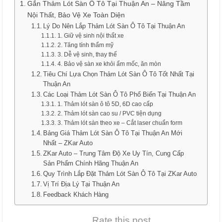
Gắn Thảm Lót Sàn Ô Tô Tại Thuận An – Nâng Tầm
Nội Thất, Bảo Vệ Xe Toàn Diện
Lý Do Nên Lắp Thảm Lót Sàn Ô Tô Tại Thuận An
1. Giữ vệ sinh nội thất xe
2. Tăng tính thẩm mỹ
3. Dễ vệ sinh, thay thế
4. Bảo vệ sàn xe khỏi ẩm mốc, ăn mòn
Tiêu Chí Lựa Chọn Thảm Lót Sàn Ô Tô Tốt Nhất Tại
Thuận An
Các Loại Thảm Lót Sàn Ô Tô Phổ Biến Tại Thuận An
1. Thảm lót sàn ô tô 5D, 6D cao cấp
2. Thảm lót sàn cao su / PVC tiện dụng
3. Thảm lót sàn theo xe – Cắt laser chuẩn form
Bảng Giá Thảm Lót Sàn Ô Tô Tại Thuận An Mới
Nhất – ZKar Auto
ZKar Auto – Trung Tâm Độ Xe Uy Tín, Cung Cấp
Sản Phẩm Chính Hãng Thuận An
Quy Trình Lắp Đặt Thảm Lót Sàn Ô Tô Tại ZKar Auto
Vị Trí Địa Lý Tại Thuận An
Feedback Khách Hàng
Rate this post