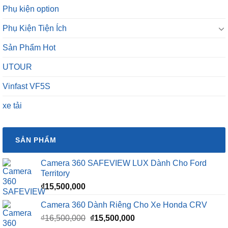
Phụ kiện option
Phụ Kiện Tiện Ích
Sản Phẩm Hot
UTOUR
Vinfast VF5S
xe tải
SẢN PHẨM
Camera 360 SAFEVIEW LUX Dành Cho Ford
Territory
₫
15,500,000
Camera 360 Dành Riêng Cho Xe Honda CRV
Giá
Giá
₫
16,500,000
₫
15,500,000