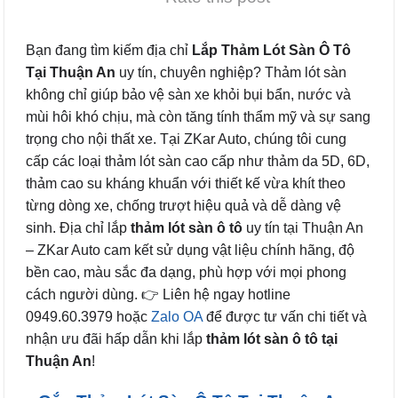
Bạn đang tìm kiếm địa chỉ
Lắp Thảm Lót Sàn Ô Tô
Tại Thuận An
uy tín, chuyên nghiệp? Thảm lót sàn
không chỉ giúp bảo vệ sàn xe khỏi bụi bẩn, nước và
mùi hôi khó chịu, mà còn tăng tính thẩm mỹ và sự sang
trọng cho nội thất xe. Tại ZKar Auto, chúng tôi cung
cấp các loại thảm lót sàn cao cấp như thảm da 5D, 6D,
thảm cao su kháng khuẩn với thiết kế vừa khít theo
từng dòng xe, chống trượt hiệu quả và dễ dàng vệ
sinh. Địa chỉ lắp
thảm lót sàn ô tô
uy tín tại Thuận An
– ZKar Auto cam kết sử dụng vật liệu chính hãng, độ
bền cao, màu sắc đa dạng, phù hợp với mọi phong
cách người dùng. 👉 Liên hệ ngay hotline
0949.60.3979 hoặc
Zalo OA
để được tư vấn chi tiết và
nhận ưu đãi hấp dẫn khi lắp
thảm lót sàn ô tô tại
Thuận An
!