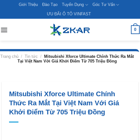
Skip
Giới Thiệu
Đào Tạo
Tuyển Dụng
Góc Tư Vấn
to
ƯU ĐÃI Ô TÔ VINFAST
content
0
Trang chủ
/
Tin tức
/
Mitsubishi Xforce Ultimate Chính Thức Ra Mắt
Tại Việt Nam Với Giá Khởi Điểm Từ 705 Triệu Đồng
Mitsubishi Xforce Ultimate Chính
Thức Ra Mắt Tại Việt Nam Với Giá
Khởi Điểm Từ 705 Triệu Đồng