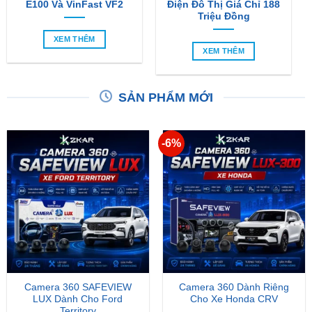
E100 Và VinFast VF2
Điện Đô Thị Giá Chỉ 188
Triệu Đồng
XEM THÊM
XEM THÊM
SẢN PHẨM MỚI
-6%
Camera 360 SAFEVIEW
Camera 360 Dành Riêng
LUX Dành Cho Ford
Cho Xe Honda CRV
Territory