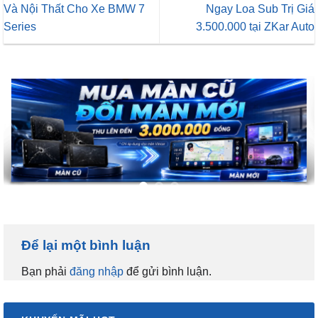
Và Nội Thất Cho Xe BMW 7
Ngay Loa Sub Trị Giá
Series
3.500.000 tại ZKar Auto
Để lại một bình luận
Bạn phải
đăng nhập
để gửi bình luận.