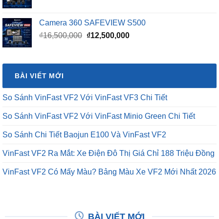
Camera 360 SAFEVIEW S500
Giá
Giá
₫
16,500,000
₫
12,500,000
gốc
hiện
là:
tại
₫16,500,000.
là:
BÀI VIẾT MỚI
₫12,500,000.
So Sánh VinFast VF2 Với VinFast VF3 Chi Tiết
So Sánh VinFast VF2 Với VinFast Minio Green Chi Tiết
So Sánh Chi Tiết Baojun E100 Và VinFast VF2
VinFast VF2 Ra Mắt: Xe Điện Đô Thị Giá Chỉ 188 Triệu Đồng
VinFast VF2 Có Mấy Màu? Bảng Màu Xe VF2 Mới Nhất 2026
BÀI VIẾT MỚI