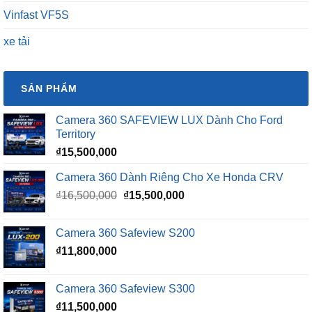
Vinfast VF5S
xe tải
SẢN PHẨM
Camera 360 SAFEVIEW LUX Dành Cho Ford
Territory
₫
15,500,000
Camera 360 Dành Riêng Cho Xe Honda CRV
Giá
Giá
₫
16,500,000
₫
15,500,000
gốc
hiện
là:
tại
Camera 360 Safeview S200
₫16,500,000.
là:
₫
11,800,000
₫15,500,000.
Camera 360 Safeview S300
₫
11,500,000