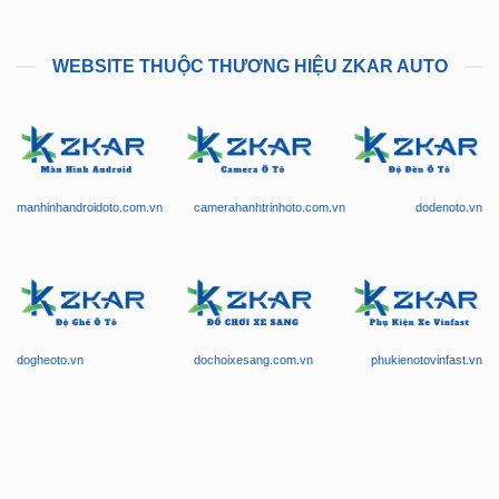
WEBSITE THUỘC THƯƠNG HIỆU ZKAR AUTO
manhinhandroidoto.com.vn
camerahanhtrinhoto.com.vn
dodenoto.vn
dogheoto.vn
dochoixesang.com.vn
phukienotovinfast.vn