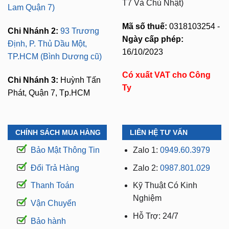
T7 Và Chủ Nhật)
Lam Quận 7)
Mã số thuế:
0318103254 -
Chi Nhánh 2:
93 Trương
Ngày cấp phép:
Định, P. Thủ Dầu Một,
16/10/2023
TP.HCM (Bình Dương cũ)
Có xuất VAT cho Công
Chi Nhánh 3:
Huỳnh Tấn
Ty
Phát, Quận 7, Tp.HCM
CHÍNH SÁCH MUA HÀNG
LIÊN HỆ TƯ VẤN
Bảo Mật Thông Tin
Zalo 1:
0949.60.3979
Đổi Trả Hàng
Zalo 2:
0987.801.029
Thanh Toán
Kỹ Thuật Có Kinh
Nghiệm
Vận Chuyển
Hỗ Trợ: 24/7
Bảo hành