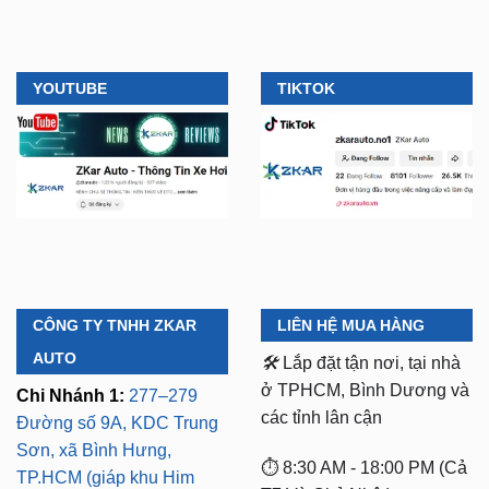
YOUTUBE
TIKTOK
CÔNG TY TNHH ZKAR
LIÊN HỆ MUA HÀNG
AUTO
🛠️
Lắp đặt tận nơi, tại nhà
ở TPHCM, Bình Dương và
Chi Nhánh 1:
277–279
các tỉnh lân cận
Đường số 9A, KDC Trung
Sơn, xã Bình Hưng,
⏱️ 8:30 AM - 18:00 PM (Cả
TP.HCM (giáp khu Him