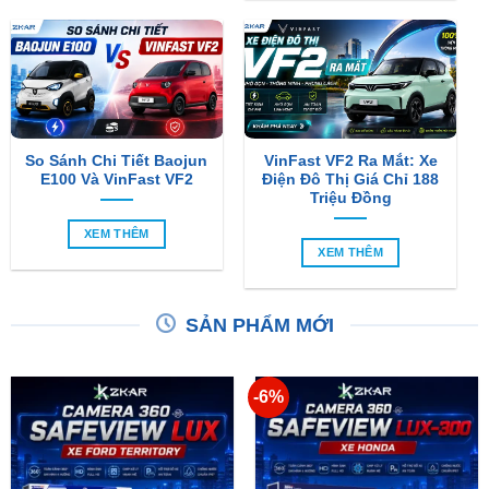
So Sánh Chi Tiết Baojun
VinFast VF2 Ra Mắt: Xe
E100 Và VinFast VF2
Điện Đô Thị Giá Chỉ 188
Triệu Đồng
XEM THÊM
XEM THÊM
SẢN PHẨM MỚI
-6%