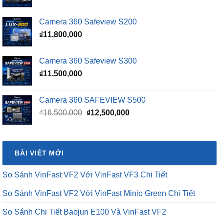
gốc
hiện
là:
tại
Camera 360 Safeview S200
₫16,500,000.
là:
₫
11,800,000
₫15,500,000.
Camera 360 Safeview S300
₫
11,500,000
Camera 360 SAFEVIEW S500
Giá
Giá
₫
16,500,000
₫
12,500,000
gốc
hiện
là:
tại
₫16,500,000.
là:
BÀI VIẾT MỚI
₫12,500,000.
So Sánh VinFast VF2 Với VinFast VF3 Chi Tiết
So Sánh VinFast VF2 Với VinFast Minio Green Chi Tiết
So Sánh Chi Tiết Baojun E100 Và VinFast VF2