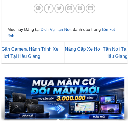
Mục này Đăng tại
Dịch Vụ Tận Nơi
. đánh dấu trang
liên kết
tĩnh
.
Gắn Camera Hành Trình Xe
Nâng Cấp Xe Hơi Tận Nơi Tại
Hơi Tại Hậu Giang
Hậu Giang