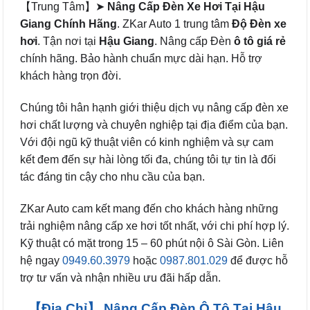
【Trung Tâm】➤
Nâng Cấp Đèn Xe Hơi Tại Hậu
Giang Chính Hãng
. ZKar Auto 1 trung tâm
Độ Đèn xe
hơi
. Tận nơi tại
Hậu Giang
. Nâng cấp Đèn
ô tô
giá rẻ
chính hãng. Bảo hành chuẩn mực dài hạn. Hỗ trợ
khách hàng trọn đời.
Chúng tôi hân hạnh giới thiệu dịch vụ nâng cấp đèn xe
hơi chất lượng và chuyên nghiệp tại địa điểm của bạn.
Với đội ngũ kỹ thuật viên có kinh nghiệm và sự cam
kết đem đến sự hài lòng tối đa, chúng tôi tự tin là đối
tác đáng tin cậy cho nhu cầu của bạn.
ZKar Auto cam kết mang đến cho khách hàng những
trải nghiệm nâng cấp xe hơi tốt nhất, với chi phí hợp lý.
Kỹ thuật có mặt trong 15 – 60 phút nội ô Sài Gòn. Liên
hệ ngay
0949.60.3979
hoặc
0987.801.029
để được hỗ
trợ tư vấn và nhận nhiều ưu đãi hấp dẫn.
【Địa Chỉ】 Nâng Cấp Đèn Ô Tô Tại Hậu