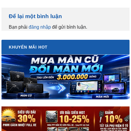
Để lại một bình luận
Bạn phải
đăng nhập
để gửi bình luận.
KHUYẾN MÃI HOT