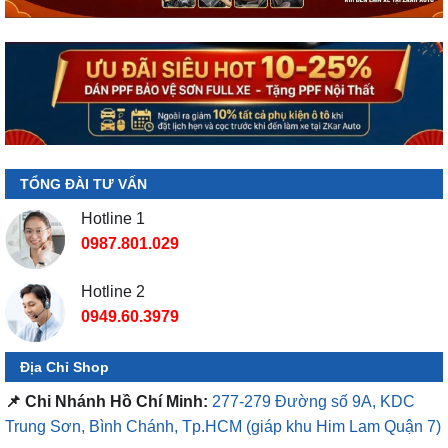
TỔNG ĐÀI TƯ VẤN
Hotline 1
0987.801.029
Hotline 2
0949.60.3979
Địa Chỉ Shop
📌 Chi Nhánh Hồ Chí Minh:
277-279 Đường số 9A, KDC
Trung Sơn, Bình Chánh, Tp.HCM
(giáp khu Him Lam Quận 7)