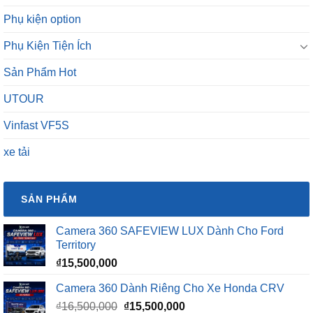
Phụ kiện option
Phụ Kiện Tiện Ích
Sản Phẩm Hot
UTOUR
Vinfast VF5S
xe tải
SẢN PHẨM
Camera 360 SAFEVIEW LUX Dành Cho Ford
Territory
₫
15,500,000
Camera 360 Dành Riêng Cho Xe Honda CRV
Giá
Giá
₫
16,500,000
₫
15,500,000