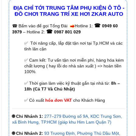
ĐỊA CHỈ TỚI TRUNG TÂM PHỤ KIỆN Ô TÔ -
ĐỒ CHƠI TRANG TRÍ XE HƠI ZKAR AUTO
☎
☎
Bấm vào để gọi Tổng Đài
Hotline 1:
0949 60
☎
3979
– Hotline 2:
0987 801 029
✅ Tới nâng cấp, lắp đặt tận nơi tại Tp.HCM và các
tỉnh lân cận
✅ Cam kết: Tư vấn tận nơi miễn phí, hàng hóa kém
chất lượng ( hay lỗi do nhà sản xuất ) => hoàn tiền
100%.
✅ Thời gian làm việc kỹ thuật gắn tại nhà từ:
8h –
18h (Cả T7 Và Chủ Nhật)
✅ Có xuất
hóa đơn VAT
cho Khách Hàng
🌐 Chi Nhánh 1:
277–279 Đường số 9A, KDC Trung Sơn,
xã Bình Hưng, TP.HCM (giáp khu Him Lam Quận 7)
🌐 Chi Nhánh 2:
93 Trương Định, Phường Thủ Dầu Một,