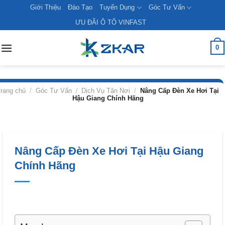
Skip
Giới Thiệu
Đào Tạo
Tuyển Dụng
Góc Tư Vấn
to
ƯU ĐÃI Ô TÔ VINFAST
content
0
rang chủ
/
Góc Tư Vấn
/
Dịch Vụ Tận Nơi
/
Nâng Cấp Đèn Xe Hơi Tại
Hậu Giang Chính Hãng
Nâng Cấp Đèn Xe Hơi Tại Hậu Giang
Chính Hãng