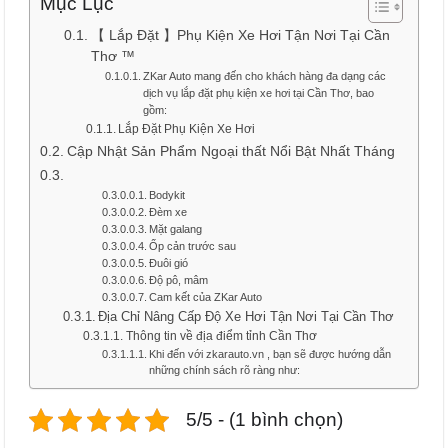
Mục Lục
【 Lắp Đặt 】Phụ Kiện Xe Hơi Tận Nơi Tại Cần
Thơ ™
ZKar Auto mang đến cho khách hàng đa dạng các
dịch vụ lắp đặt phụ kiện xe hơi tại Cần Thơ, bao
gồm:
Lắp Đặt Phụ Kiện Xe Hơi
Cập Nhật Sản Phẩm Ngoại thất Nổi Bật Nhất Tháng
Bodykit
Đèm xe
Mặt galang
Ốp cản trước sau
Đuôi gió
Độ pô, mâm
Cam kết của ZKar Auto
Địa Chỉ Nâng Cấp Độ Xe Hơi Tận Nơi Tại Cần Thơ
Thông tin về địa điểm tỉnh Cần Thơ
Khi đến với zkarauto.vn , bạn sẽ được hướng dẫn
những chính sách rõ ràng như:
5/5 - (1 bình chọn)