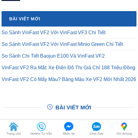
là:
tại
₫16,500,000.
là:
BÀI VIẾT MỚI
₫12,500,000.
So Sánh VinFast VF2 Với VinFast VF3 Chi Tiết
So Sánh VinFast VF2 Với VinFast Minio Green Chi Tiết
So Sánh Chi Tiết Baojun E100 Và VinFast VF2
VinFast VF2 Ra Mắt: Xe Điện Đô Thị Giá Chỉ 188 Triệu Đồng
VinFast VF2 Có Mấy Màu? Bảng Màu Xe VF2 Mới Nhất 2026
BÀI VIẾT MỚI
Trang chủ
Hotline Tư Vấn
Nhắn tin
Chat Zalo
Chỉ đường