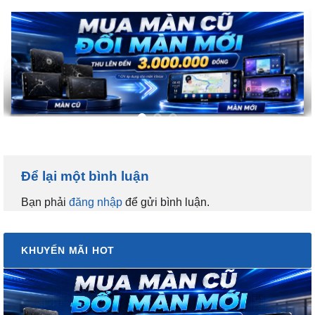
Để lại một bình luận
Bạn phải
đăng nhập
để gửi bình luận.
KHUYẾN MÃI HOT