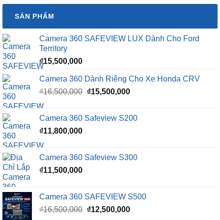
SẢN PHẨM
Camera 360 SAFEVIEW LUX Dành Cho Ford
Territory
₫
15,500,000
Camera 360 Dành Riêng Cho Xe Honda CRV
Giá
Giá
₫
16,500,000
₫
15,500,000
gốc
hiện
là:
tại
Camera 360 Safeview S200
₫16,500,000.
là:
₫
11,800,000
₫15,500,000.
Camera 360 Safeview S300
₫
11,500,000
Camera 360 SAFEVIEW S500
Giá
Giá
₫
16,500,000
₫
12,500,000
gốc
hiện