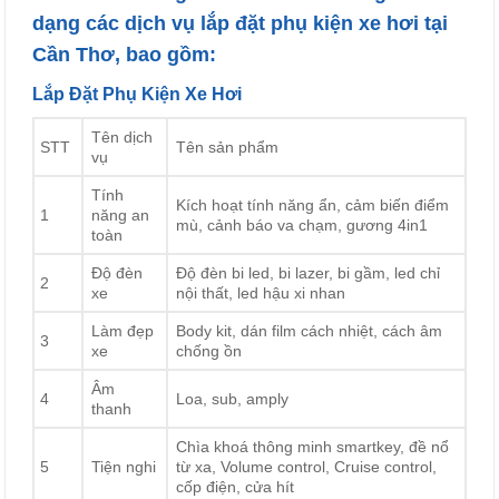
dạng các
dịch vụ lắp đặt phụ kiện xe hơi tại
Cần Thơ
, bao gồm:
Lắp Đặt Phụ Kiện Xe Hơi
Tên dịch
STT
Tên sản phẩm
vụ
Tính
Kích hoạt tính năng ẩn, cảm biến điểm
1
năng an
mù, cảnh báo va chạm, gương 4in1
toàn
Độ đèn
Độ đèn bi led, bi lazer, bi gầm, led chỉ
2
xe
nội thất, led hậu xi nhan
Làm đẹp
Body kit, dán film cách nhiệt, cách âm
3
xe
chống ồn
Âm
4
Loa, sub, amply
thanh
Chìa khoá thông minh smartkey, đề nổ
5
Tiện nghi
từ xa, Volume control, Cruise control,
cốp điện, cửa hít