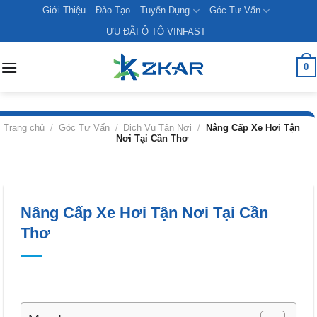
Skip
Giới Thiệu
Đào Tạo
Tuyển Dụng
Góc Tư Vấn
to
ƯU ĐÃI Ô TÔ VINFAST
content
0
Trang chủ
/
Góc Tư Vấn
/
Dịch Vụ Tận Nơi
/
Nâng Cấp Xe Hơi Tận
Nơi Tại Cần Thơ
Nâng Cấp Xe Hơi Tận Nơi Tại Cần
Thơ