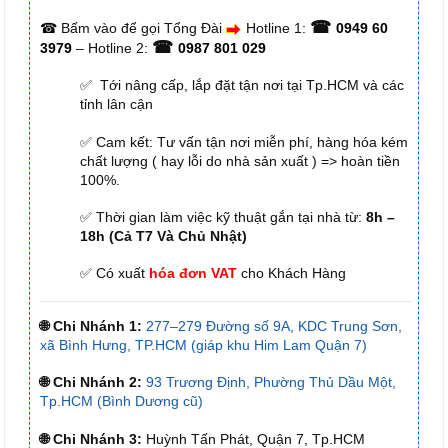
☎
☎
Bấm vào để gọi Tổng Đài
Hotline 1:
0949 60
☎
3979
– Hotline 2:
0987 801 029
✅ Tới nâng cấp, lắp đặt tận nơi tại Tp.HCM và các
tỉnh lân cận
✅ Cam kết: Tư vấn tận nơi miễn phí, hàng hóa kém
chất lượng ( hay lỗi do nhà sản xuất ) => hoàn tiền
100%.
✅ Thời gian làm việc kỹ thuật gắn tại nhà từ:
8h –
18h (Cả T7 Và Chủ Nhật)
✅ Có xuất
hóa đơn VAT
cho Khách Hàng
🌐 Chi Nhánh 1:
277–279 Đường số 9A, KDC Trung Sơn,
xã Bình Hưng, TP.HCM (giáp khu Him Lam Quận 7)
🌐 Chi Nhánh 2:
93 Trương Định, Phường Thủ Dầu Một,
Tp.HCM (Bình Dương cũ)
🌐 Chi Nhánh 3:
Huỳnh Tấn Phát, Quận 7, Tp.HCM