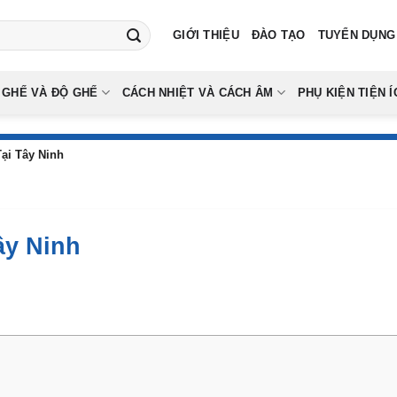
GIỚI THIỆU
ĐÀO TẠO
TUYỂN DỤNG
 GHẾ VÀ ĐỘ GHẾ
CÁCH NHIỆT VÀ CÁCH ÂM
PHỤ KIỆN TIỆN Í
ại Tây Ninh
ây Ninh