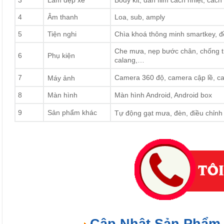
4
Âm thanh
Loa, sub, amply
5
Tiện nghi
Chìa khoá thông minh smartkey, đề 
Che mưa, nẹp bước chân, chống trầ
6
Phụ kiện
calang,…
7
Camera 360 độ, camera cập lề, ca
Máy ảnh
8
Màn hình
Màn hình Android, Android box
9
Sản phẩm khác
Tự động gạt mưa, đèn, điều chỉnh 
Cập Nhật Sản Phẩm 