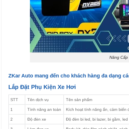
Nâng Cấp 
ZKar Auto mang đến cho khách hàng đa dạng c
Lắp Đặt Phụ Kiện Xe Hơi
STT
Tên dịch vụ
Tên sản phẩm
1
Tính năng an toàn
Kích hoạt tính năng ẩn, cảm biến
2
Độ đèn xe
Độ đèn bi led, bi lazer, bi gầm, led
3
Làm đẹp xe
Body kit, dán film cách nhiệt, các