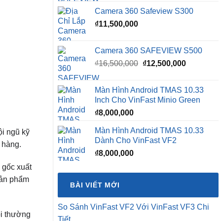
Camera 360 Safeview S300
₫
11,500,000
Camera 360 SAFEVIEW S500
Giá
Giá
₫
16,500,000
₫
12,500,000
gốc
hiện
là:
tại
Màn Hình Android TMAS 10.33
₫16,500,000.
là:
Inch Cho VinFast Minio Green
₫12,500,0
₫
8,000,000
Màn Hình Android TMAS 10.33
ội ngũ kỹ
Dành Cho VinFast VF2
 hàng.
₫
8,000,000
 gốc xuất
 sản phẩm
BÀI VIẾT MỚI
So Sánh VinFast VF2 Với VinFast VF3 Chi
ôi thường
Tiết