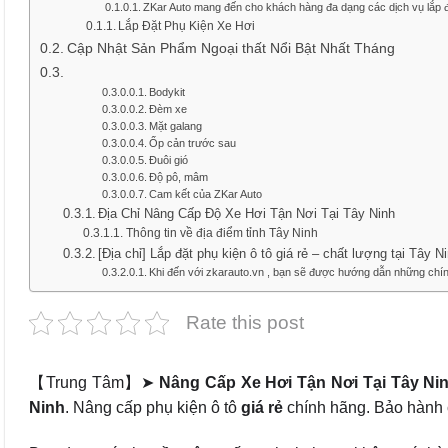
ZKar Auto mang đến cho khách hàng đa dạng các dịch vụ lắp đặ
Lắp Đặt Phụ Kiện Xe Hơi
Cập Nhật Sản Phẩm Ngoại thất Nổi Bật Nhất Tháng
Bodykit
Đèm xe
Mặt galang
Ốp cản trước sau
Đuôi gió
Độ pô, mâm
Cam kết của ZKar Auto
Địa Chỉ Nâng Cấp Độ Xe Hơi Tận Nơi Tại Tây Ninh
Thông tin về địa điểm tỉnh Tây Ninh
[Địa chỉ] Lắp đặt phụ kiện ô tô giá rẻ – chất lượng tại Tây N
Khi đến với zkarauto.vn , bạn sẽ được hướng dẫn những chín
Rate this post
【Trung Tâm】➤
Nâng Cấp Xe Hơi Tận Nơi Tại Tây Ni
Ninh
. Nâng cấp phụ kiện ô tô
giá rẻ
chính hãng. Bảo hành 