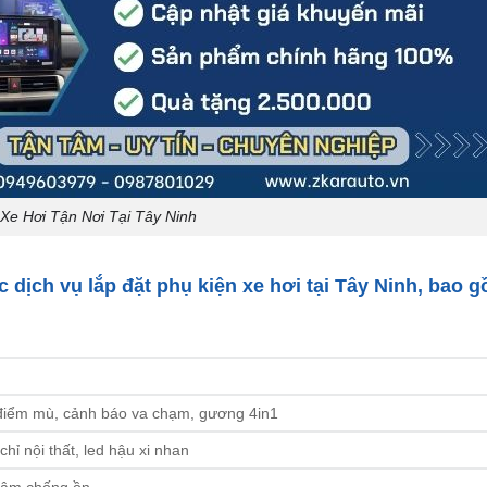
Xe Hơi Tận Nơi Tại Tây Ninh
ác
dịch vụ lắp đặt phụ kiện xe hơi tại Tây Ninh
, bao g
 điểm mù, cảnh báo va chạm, gương 4in1
 chỉ nội thất, led hậu xi nhan
h âm chống ồn