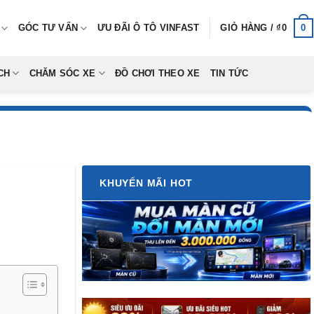
0
GÓC TƯ VẤN
ƯU ĐÃI Ô TÔ VINFAST
GIỎ HÀNG /
₫
0
CH
CHĂM SÓC XE
ĐỒ CHƠI THEO XE
TIN TỨC
KHUYẾN MÃI HOT