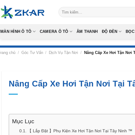
Skip
Tìm
to
kiếm:
content
MÀN HÌNH Ô TÔ
CAMERA Ô TÔ
ÂM THANH
ĐỘ ĐÈN
BỌC
rang chủ
/
Góc Tư Vấn
/
Dịch Vụ Tận Nơi
/
Nâng Cấp Xe Hơi Tận Nơi T
Nâng Cấp Xe Hơi Tận Nơi Tại T
Mục Lục
【 Lắp Đặt 】Phụ Kiện Xe Hơi Tận Nơi Tại Tây Ninh ™