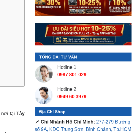
TỔNG ĐÀI TƯ VẤN
Hotline 1
0987.801.029
Hotline 2
0949.60.3979
Địa Chỉ Shop
 nơi tại
Tây
📌 Chi Nhánh Hồ Chí Minh:
277-279 Đường
số 9A, KDC Trung Sơn, Bình Chánh, Tp.HCM